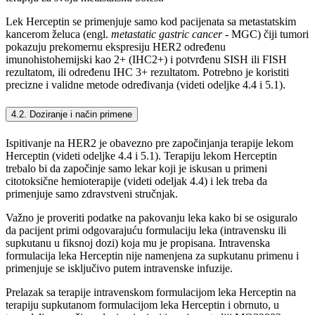
Lek Herceptin se primenjuje samo kod pacijenata sa metastatskim
kancerom želuca (engl.
metastatic gastric cancer
- MGC) čiji tumori
pokazuju prekomernu ekspresiju HER2 određenu
imunohistohemijski kao 2+ (IHC2+) i potvrđenu SISH ili FISH
rezultatom, ili određenu IHC 3+ rezultatom. Potrebno je koristiti
precizne i validne metode određivanja (videti odeljke 4.4 i 5.1).
4.2. Doziranje i način primene
Ispitivanje na HER2 je obavezno pre započinjanja terapije lekom
Herceptin (videti odeljke 4.4 i 5.1). Terapiju lekom Herceptin
trebalo bi da započinje samo lekar koji je iskusan u primeni
citotoksične hemioterapije (videti odeljak 4.4) i lek treba da
primenjuje samo zdravstveni stručnjak.
Važno je proveriti podatke na pakovanju leka kako bi se osiguralo
da pacijent primi odgovarajuću formulaciju leka (intravensku ili
supkutanu u fiksnoj dozi) koja mu je propisana. Intravenska
formulacija leka Herceptin nije namenjena za supkutanu primenu i
primenjuje se isključivo putem intravenske infuzije.
Prelazak sa terapije intravenskom formulacijom leka Herceptin na
terapiju supkutanom formulacijom leka Herceptin i obrnuto, u