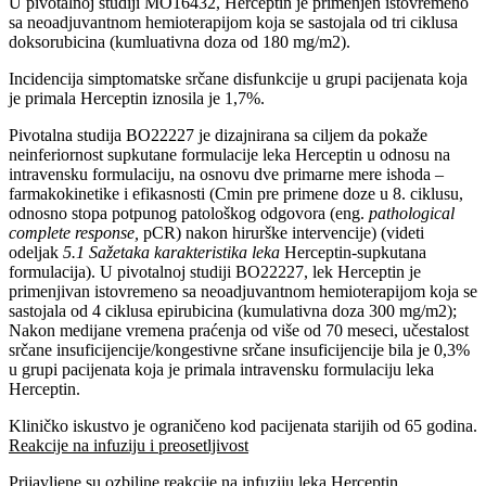
U pivotalnoj studiji MO16432, Herceptin je primenjen istovremeno
sa neoadjuvantnom hemioterapijom koja se sastojala od tri ciklusa
doksorubicina (kumluativna doza od 180 mg/m2).
Incidencija simptomatske srčane disfunkcije u grupi pacijenata koja
je primala Herceptin iznosila je 1,7%.
Pivotalna studija BO22227 je dizajnirana sa ciljem da pokaže
neinferiornost supkutane formulacije leka Herceptin u odnosu na
intravensku formulaciju, na osnovu dve primarne mere ishoda ‒
farmakokinetike i efikasnosti (Cmin pre primene doze u 8. ciklusu,
odnosno stopa potpunog patološkog odgovora (eng.
pathological
complete response,
pCR) nakon hirurške intervencije) (videti
odeljak
5.1 Sažetaka karakteristika leka
Herceptin-supkutana
formulacija). U pivotalnoj studiji BO22227, lek Herceptin je
primenjivan istovremeno sa neoadjuvantnom hemioterapijom koja se
sastojala od 4 ciklusa epirubicina (kumulativna doza 300 mg/m2);
Nakon medijane vremena praćenja od više od 70 meseci, učestalost
srčane insuficijencije/kongestivne srčane insuficijencije bila je 0,3%
u grupi pacijenata koja je primala intravensku formulaciju leka
Herceptin.
Kliničko iskustvo je ograničeno kod pacijenata starijih od 65 godina.
Reakcije na infuziju i preosetljivost
Prijavljene su ozbiljne reakcije na infuziju leka Herceptin