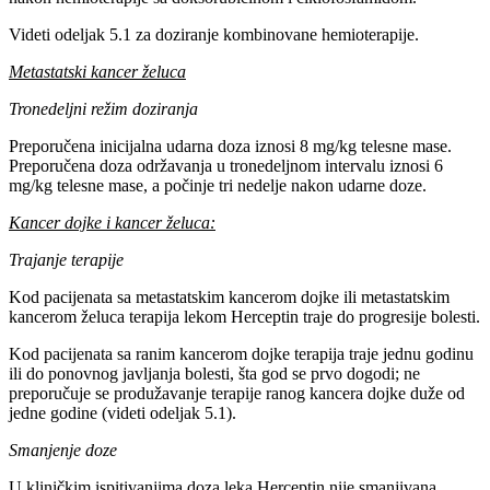
Videti odeljak 5.1 za doziranje kombinovane hemioterapije.
Metastatski kancer želuca
Tronedeljni režim doziranja
Preporučena inicijalna udarna doza iznosi 8 mg/kg telesne mase.
Preporučena doza održavanja u tronedeljnom intervalu iznosi 6
mg/kg telesne mase, a počinje tri nedelje nakon udarne doze.
Kancer dojke i kancer želuca:
Trajanje terapije
Kod pacijenata sa metastatskim kancerom dojke ili metastatskim
kancerom želuca terapija lekom Herceptin traje do progresije bolesti.
Kod pacijenata sa ranim kancerom dojke terapija traje jednu godinu
ili do ponovnog javljanja bolesti, šta god se prvo dogodi; ne
preporučuje se produžavanje terapije ranog kancera dojke duže od
jedne godine (videti odeljak 5.1).
Smanjenje doze
U kliničkim ispitivanjima doza leka Herceptin nije smanjivana.