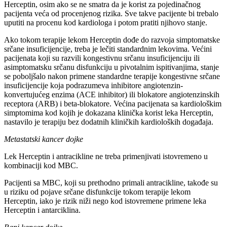
Herceptin, osim ako se ne smatra da je korist za pojedinačnog
pacijenta veća od procenjenog rizika. Sve takve pacijente bi trebalo
uputiti na procenu kod kardiologa i potom pratiti njihovo stanje.
Ako tokom terapije lekom Herceptin dođe do razvoja simptomatske
srčane insuficijencije, treba je lečiti standardnim lekovima. Većini
pacijenata koji su razvili kongestivnu srčanu insuficijenciju ili
asimptomatsku srčanu disfunkciju u pivotalnim ispitivanjima, stanje
se poboljšalo nakon primene standardne terapije kongestivne srčane
insuficijencije koja podrazumeva inhibitore angiotenzin-
konvertujućeg enzima (ACE inhibitor) ili blokatore angiotenzinskih
receptora (ARB) i beta-blokatore. Većina pacijenata sa kardiološkim
simptomima kod kojih je dokazana klinička korist leka Herceptin,
nastavilo je terapiju bez dodatnih kliničkih kardioloških događaja.
Metastatski kancer dojke
Lek Herceptin i antracikline ne treba primenjivati istovremeno u
kombinaciji kod MBC.
Pacijenti sa MBC, koji su prethodno primali antracikline, takođe su
u riziku od pojave srčane disfunkcije tokom terapije lekom
Herceptin, iako je rizik niži nego kod istovremene primene leka
Herceptin i antarciklina.