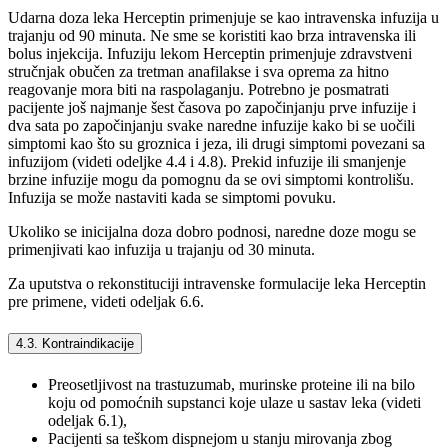
Udarna doza leka Herceptin primenjuje se kao intravenska infuzija u
trajanju od 90 minuta. Ne sme se koristiti kao brza intravenska ili
bolus injekcija. Infuziju lekom Herceptin primenjuje zdravstveni
stručnjak obučen za tretman anafilakse i sva oprema za hitno
reagovanje mora biti na raspolaganju. Potrebno je posmatrati
pacijente još najmanje šest časova po započinjanju prve infuzije i
dva sata po započinjanju svake naredne infuzije kako bi se uočili
simptomi kao što su groznica i jeza, ili drugi simptomi povezani sa
infuzijom (videti odeljke 4.4 i 4.8). Prekid infuzije ili smanjenje
brzine infuzije mogu da pomognu da se ovi simptomi kontrolišu.
Infuzija se može nastaviti kada se simptomi povuku.
Ukoliko se inicijalna doza dobro podnosi, naredne doze mogu se
primenjivati kao infuzija u trajanju od 30 minuta.
Za uputstva o rekonstituciji intravenske formulacije leka Herceptin
pre primene, videti odeljak 6.6.
4.3. Kontraindikacije
Preosetljivost na trastuzumab, murinske proteine ili na bilo
koju od pomoćnih supstanci koje ulaze u sastav leka (videti
odeljak 6.1),
Pacijenti sa teškom dispnejom u stanju mirovanja zbog