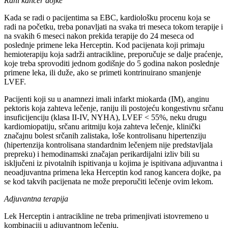
Rani kancer dojke
Kada se radi o pacijentima sa EBC, kardiološku procenu koja se
radi na početku, treba ponavljati na svaka tri meseca tokom terapije i
na svakih 6 meseci nakon prekida terapije do 24 meseca od
poslednje primene leka Herceptin. Kod pacijenata koji primaju
hemioterapiju koja sadrži antracikline, preporučuje se dalje praćenje,
koje treba sprovoditi jednom godišnje do 5 godina nakon poslednje
primene leka, ili duže, ako se primeti kontrinuirano smanjenje
LVEF.
Pacijenti koji su u anamnezi imali infarkt miokarda (IM), anginu
pektoris koja zahteva lečenje, raniju ili postojeću kongestivnu srčanu
insuficijenciju (klasa II-IV, NYHA), LVEF < 55%, neku drugu
kardiomiopatiju, srčanu aritmiju koja zahteva lečenje, klinički
značajnu bolest srčanih zalistaka, loše kontrolisanu hipertenziju
(hipertenzija kontrolisana standardnim lečenjem nije predstavljala
prepreku) i hemodinamski značajan perikardijalni izliv bili su
isključeni iz pivotalnih ispitivanja u kojima je ispitivana adjuvantna i
neoadjuvantna primena leka Herceptin kod ranog kancera dojke, pa
se kod takvih pacijenata ne može preporučiti lečenje ovim lekom.
Adjuvantna terapija
Lek Herceptin i antracikline ne treba primenjivati istovremeno u
kombinaciji u adjuvantnom lečenju.