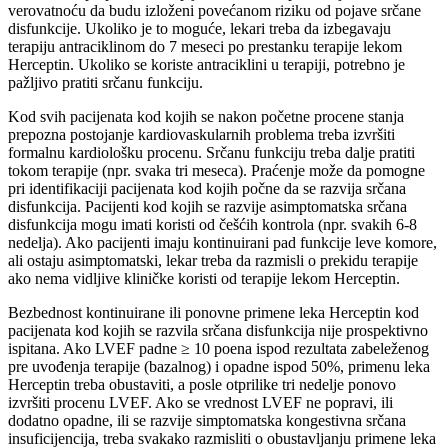
verovatnoću da budu izloženi povećanom riziku od pojave srčane
disfunkcije. Ukoliko je to moguće, lekari treba da izbegavaju
terapiju antraciklinom do 7 meseci po prestanku terapije lekom
Herceptin. Ukoliko se koriste antraciklini u terapiji, potrebno je
pažljivo pratiti srčanu funkciju.
Kod svih pacijenata kod kojih se nakon početne procene stanja
prepozna postojanje kardiovaskularnih problema treba izvršiti
formalnu kardiološku procenu. Srčanu funkciju treba dalje pratiti
tokom terapije (npr. svaka tri meseca). Praćenje može da pomogne
pri identifikaciji pacijenata kod kojih počne da se razvija srčana
disfunkcija. Pacijenti kod kojih se razvije asimptomatska srčana
disfunkcija mogu imati koristi od češćih kontrola (npr. svakih 6-8
nedelja). Ako pacijenti imaju kontinuirani pad funkcije leve komore,
ali ostaju asimptomatski, lekar treba da razmisli o prekidu terapije
ako nema vidljive kliničke koristi od terapije lekom Herceptin.
Bezbednost kontinuirane ili ponovne primene leka Herceptin kod
pacijenata kod kojih se razvila srčana disfunkcija nije prospektivno
ispitana. Ako LVEF padne ≥ 10 poena ispod rezultata zabeleženog
pre uvođenja terapije (bazalnog) i opadne ispod 50%, primenu leka
Herceptin treba obustaviti, a posle otprilike tri nedelje ponovo
izvršiti procenu LVEF. Ako se vrednost LVEF ne popravi, ili
dodatno opadne, ili se razvije simptomatska kongestivna srčana
insuficijencija, treba svakako razmisliti o obustavljanju primene leka