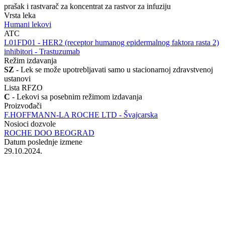
prašak i rastvarač za koncentrat za rastvor za infuziju
Vrsta leka
Humani lekovi
ATC
‍L01FD01 - HER2 (receptor humanog epidermalnog faktora rasta 2)
inhibitori - Trastuzumab
Režim izdavanja
SZ
- Lek se može upotrebljavati samo u stacionarnoj zdravstvenoj
ustanovi
Lista RFZO
C
- Lekovi sa posebnim režimom izdavanja
Proizvođači
F.HOFFMANN-LA ROCHE LTD - Švajcarska
Nosioci dozvole
ROCHE DOO BEOGRAD
Datum poslednje izmene
29.10.2024.