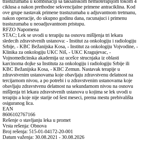
trastuzumaba u kombinaciji sa taksanskom hemioterapijom tokom 4
ciklusa a nakon prethodne sekvencijalne primene antraciklina. Kod
ove grupe nastavak primene trastuzumaba u adjuvantnom tretmanu,
nakon operacije, do ukupno godinu dana, racunajuci i primenu
trastuzumaba u neoadjuvantnom pristupu.
RFZO Napomena
STAC; Lek se uvodi u terapiju na osnovu mišljenja tri lekara
sledecih zdravstvenih ustanova: - Institut za onkologiju i radiologiju
Srbije, - KBC Bežanijska Kosa, - Institut za onkologiju Vojvodine, -
Klinika za onkologiju UKC Niš, - UKC Kragujevac, -
Vojnomedicinska akademija uz ucešce strucnjaka iz oblasti
karcinoma dojke sa Instituta za onkologiju i radiologiju Srbije ili
KBC Bežanijska Kosa, - KBC Zemun. Nastavak terapije u
zdravstvenim ustanovama koje obavljaju zdravstvenu delatnost na
tercijarnom nivou, a po potrebi i u zdravstvenim ustanovama koje
obavljaju zdravstvenu delatnost na sekundarnom nivou na osnovu
mišljenja tri lekara zdravstvenih ustanova u kojima se lek uvodi u
terapiju a koje nije starije od šest meseci, prema mestu prebivališta
osiguranog lica.
EAN
8606102767166
Rešenje o stavljanju leka u promet
Vrsta rešenja: Obnova
Broj rešenja: 515-01-04172-20-001
Datum važenja: 30.08.2021 - 30.08.2026