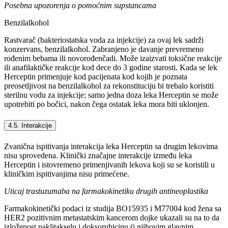
Posebna upozorenja o pomoćnim supstancama
Benzilalkohol
Rastvarač (bakteriostatska voda za injekcije) za ovaj lek sadrži
konzervans, benzilalkohol. Zabranjeno je davanje prevremeno
rođenim bebama ili novorođenčadi. Može izaizvati toksične reakcije
ili anafilaktičke reakcije kod dece do 3 godine starosti. Kada se lek
Herceptin primenjuje kod pacijenata kod kojih je poznata
preosetljivost na benzilalkohol za rekonstituciju bi trebalo koristiti
sterilnu vodu za injekcije; samo jedna doza leka Herceptin se može
upotrebiti po bočici, nakon čega ostatak leka mora biti uklonjen.
4.5. Interakcije
Zvanična ispitivanja interakcija leka Herceptin sa drugim lekovima
nisu sprovedena. Klinički značajne interakcije između leka
Herceptin i istovremeno primenjivanih lekova koji su se koristili u
kliničkim ispitivanjima nisu primećene.
Uticaj trastuzumaba na farmakokinetiku drugih antineoplastika
Farmakokinetički podaci iz studija BO15935 i M77004 kod žena sa
HER2 pozitivnim metastatskim kancerom dojke ukazali su na to da
izloženost paklitakselu i doksorubicinu (i njihovim glavnim