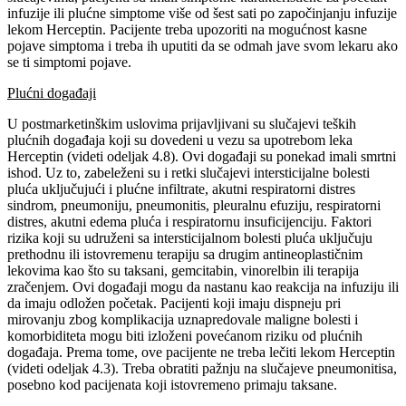
infuzije ili plućne simptome više od šest sati po započinjanju infuzije
lekom Herceptin. Pacijente treba upozoriti na mogućnost kasne
pojave simptoma i treba ih uputiti da se odmah jave svom lekaru ako
se ti simptomi pojave.
Plućni događaji
U postmarketinškim uslovima prijavljivani su slučajevi teških
plućnih događaja koji su dovedeni u vezu sa upotrebom leka
Herceptin (videti odeljak 4.8). Ovi događaji su ponekad imali smrtni
ishod. Uz to, zabeleženi su i retki slučajevi intersticijalne bolesti
pluća uključujući i plućne infiltrate, akutni respiratorni distres
sindrom, pneumoniju, pneumonitis, pleuralnu efuziju, respiratorni
distres, akutni edema pluća i respiratornu insuficijenciju. Faktori
rizika koji su udruženi sa intersticijalnom bolesti pluća uključuju
prethodnu ili istovremenu terapiju sa drugim antineoplastičnim
lekovima kao što su taksani, gemcitabin, vinorelbin ili terapija
zračenjem. Ovi događaji mogu da nastanu kao reakcija na infuziju ili
da imaju odložen početak. Pacijenti koji imaju dispneju pri
mirovanju zbog komplikacija uznapredovale maligne bolesti i
komorbiditeta mogu biti izloženi povećanom riziku od plućnih
događaja. Prema tome, ove pacijente ne treba lečiti lekom Herceptin
(videti odeljak 4.3). Treba obratiti pažnju na slučajeve pneumonitisa,
posebno kod pacijenata koji istovremeno primaju taksane.