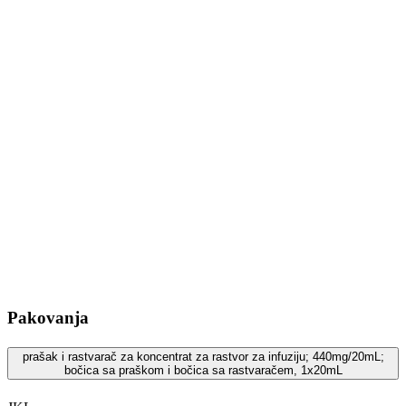
Pakovanja
prašak i rastvarač za koncentrat za rastvor za infuziju; 440mg/20mL;
bočica sa praškom i bočica sa rastvaračem, 1x20mL