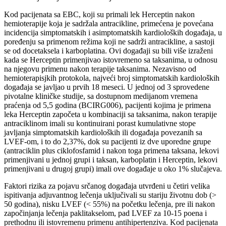
Kod pacijenata sa EBC, koji su primali lek Herceptin nakon
hemioterapije koja je sadržala antracikline, primećena je povećana
incidencija simptomatskih i asimptomatskih kardioloških događaja, u
poređenju sa primenom režima koji ne sadrži antracikline, a sastoji
se od docetaksela i karboplatina. Ovi događaji su bili više izraženi
kada se Herceptin primenjivao istovremeno sa taksanima, u odnosu
na njegovu primenu nakon terapije taksanima. Nezavisno od
hemioterapisjkih protokola, najveći broj simptomatskih kardioloških
događaja se javljao u prvih 18 meseci. U jednoj od 3 sprovedene
pivotalne kliničke studije, sa dostupnom medijanom vremena
praćenja od 5,5 godina (BCIRG006), pacijenti kojima je primena
leka Herceptin započeta u kombinaciji sa taksanima, nakon terapije
antraciklinom imali su kontinuirani porast kumulativne stope
javljanja simptomatskih kardioloških ili događaja povezanih sa
LVEF-om, i to do 2,37%, dok su pacijenti iz dve uporedne grupe
(antraciklin plus ciklofosfamid i nakon toga primena taksana, lekovi
primenjivani u jednoj grupi i taksan, karboplatin i Herceptin, lekovi
primenjivani u drugoj grupi) imali ove događaje u oko 1% slučajeva.
Faktori rizika za pojavu srčanog događaja utvrđeni u četiri velika
ispitivanja adjuvantnog lečenja uključivali su stariju životnu dob (>
50 godina), nisku LVEF (< 55%) na početku lečenja, pre ili nakon
započinjanja lečenja paklitakselom, pad LVEF za 10-15 poena i
prethodnu ili istovremenu primenu antihipertenziva. Kod pacijenata