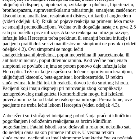
uključujući dispneju, hipotenziju, zviždanje u plućima, hipertenziju,
bronhospazam, supraventrikularnu tahiaritmiju, smanjenu zasićenost
kiseonikom, anafilaksu, respiratorni distres, urtikariju i angioedem
(videti odeljak 4.8). Rizik od pojave reakcija na primenu leka može
se smanjiti premedikacijom. Većina ovih događaja nastaje u prva 2,5
sata po početku prve infuzije. Ako se reakcija na infuziju razvije,
infuziju leka Herceptin treba prekinuti ili smanjiti brzinu infuzije i
pacijenta pratiti dok se svi manifestovani simptomi ne povuku (videti
odeljak 4.2). Ovi simptomi se mogu lečiti
analgeticima/antipireticima, poput meperidina ili paracetamola, ili
antihistaminicima, poput difenhidramina. Kod većine pacijenata
simptomi se povlače i njima se potom ponovo daje infuzija leka
Herceptin. Teže reakcije uspešno su lečene suportivnom terapijom,
uključujući kiseonik, beta-agoniste i kortikosteroide. U retkim
slučajevima, klinički tok tih reakcija doveo je do smrtnog ishoda.
Pacijenti koji imaju dispneju pri mirovanju zbog komplikacija
uznapredovalog maligniteta i komorbiditeta mogu biti izloženi
povećanom riziku od fatalne reakcije na infuziju. Prema tome, ove
pacijente ne treba lečiti lekom Herceptin (videti odeljak 4.3).
Zabeleženi su i slučajevi inicijalnog poboljšanja praćeni kliničkim
pogoršanjem i odloženim reakcijama sa brzim kliničkim
pogoršanjem. Fatalni ishodi su se dešavali u roku od nekoliko sati
do nedelju dana nakon primene infuzije. U veoma retkim
slučajevima, pacijenti su imali simptome karakteristične za početak