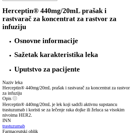
Herceptin® 440mg/20mL prašak i
rastvarač za koncentrat za rastvor za
infuziju
Osnovne informacije
Sažetak karakteristika leka
Uputstvo za pacijente
Naziv leka
Herceptin® 440mg/20mL prašak i rastvarač za koncentrat za rastvor
za infuziju
Opis
Herceptin® 440mg/20mL je lek koji sadrži aktivnu supstancu
trastuzumab i koristi se za lečenje raka dojke ili želuca sa visokim
nivoima HER2.
INN
trastuzumab
Farmaceutski oblik