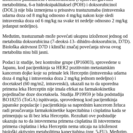
metabolitima, 6-α hidroksipaklitaksel (POH) i doksorubicinol
(DOL)) nije bila izmenjena u prisustvu trastuzumaba (intravenska
udarna doza od 8 mg/kg odnosno 4 mg/kg nakon koje sledi
intravenska doza od 6 mg/kg na svake tri nedelje odnosno 2 mg/kg
jedanput nedeljno).
Međutim, trastuzumab može povećati ukupnu izloženost jednog od
metabolita doksorubicina (7-deoksi-13- dihidro-doksorubicin, D7D).
Biološka aktivnost D7D i klinički značaj povećanja nivoa ovog
metabolita nisu bili jasni.
Podaci iz studije, bez kontrolne grupe (JP16003), sprovedene u
Japanu, kod pacijentkinja sa HER2 pozitivnim metastatskim
kancerom dojke koje su primale lek Herceptin (intravenska udarna
doza 4 mg/kg i intravenska doza 2 mg/kg jednom nedeljno) i
docetaksel (60 mg/m2, intravenski), ukazali na to da uporedna
primena leka Herceptin nije imala efekat na farmakokinetiku
pojedinačne doze docetaksela. Studija JP19959 je bila podstudija
BO18255 (ToGA) ispitivanja, sprovedenog kod pacijentkinja
japanske populacije i pacijentkinja sa naprednim kancerom želuca
radi proučavanja farmakokinetike kapecitabina i cisplatina kada se
primenjuju sa ili bez leka Herceptin. Rezultati ove podstudije
ukazuju na to da istovremena primena cisplatina ili istovremena
primena cisplatina i leka Herceptin nema uticaja na izloženost
biološki aktivnim metabolitima kapecitabina (npr. 5-FU). Međutim,