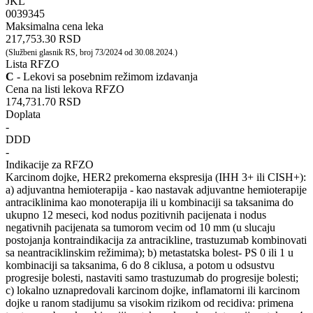
JKL
‍0039345
Maksimalna cena leka
217,753.30 RSD
(Službeni glasnik RS, broj 73/2024 od 30.08.2024.)
Lista RFZO
C
- Lekovi sa posebnim režimom izdavanja
Cena na listi lekova RFZO
174,731.70 RSD
Doplata
-
DDD
-
Indikacije za RFZO
Karcinom dojke, HER2 prekomerna ekspresija (IHH 3+ ili CISH+):
a) adjuvantna hemioterapija - kao nastavak adjuvantne hemioterapije
antraciklinima kao monoterapija ili u kombinaciji sa taksanima do
ukupno 12 meseci, kod nodus pozitivnih pacijenata i nodus
negativnih pacijenata sa tumorom vecim od 10 mm (u slucaju
postojanja kontraindikacija za antracikline, trastuzumab kombinovati
sa neantraciklinskim režimima); b) metastatska bolest- PS 0 ili 1 u
kombinaciji sa taksanima, 6 do 8 ciklusa, a potom u odsustvu
progresije bolesti, nastaviti samo trastuzumab do progresije bolesti;
c) lokalno uznapredovali karcinom dojke, inflamatorni ili karcinom
dojke u ranom stadijumu sa visokim rizikom od recidiva: primena