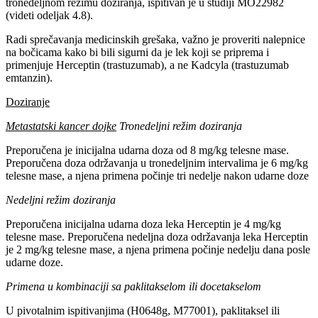
tronedeljnom režimu doziranja, ispitivan je u studiji MO22982
(videti odeljak 4.8).
Radi sprečavanja medicinskih grešaka, važno je proveriti nalepnice
na bočicama kako bi bili sigurni da je lek koji se priprema i
primenjuje Herceptin (trastuzumab), a ne Kadcyla (trastuzumab
emtanzin).
Doziranje
Metastatski kancer dojke
Tronedeljni režim doziranja
Preporučena je inicijalna udarna doza od 8 mg/kg telesne mase.
Preporučena doza održavanja u tronedeljnim intervalima je 6 mg/kg
telesne mase, a njena primena počinje tri nedelje nakon udarne doze
Nedeljni režim doziranja
Preporučena inicijalna udarna doza leka Herceptin je 4 mg/kg
telesne mase. Preporučena nedeljna doza održavanja leka Herceptin
je 2 mg/kg telesne mase, a njena primena počinje nedelju dana posle
udarne doze.
Primena u kombinaciji sa paklitakselom ili docetakselom
U pivotalnim ispitivanjima (H0648g, M77001), paklitaksel ili