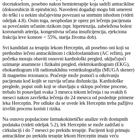
docetakselom, posebno nakon hemioterapije koja sadrži antracikline
(doksorubicin ili epirubicin). Navedeni događaji mogu biti umereni
do teški i u nekim slučajevima povezani sa smrtnim ishodom (videti
odeljak 4.8). Osim toga, neophodan je oprez pri lečenju pacijenata
sa povećanim srčanim rizikom (npr. hipertenzija, zabeležena bolest
koronarnih arterija, kongestivna srčana insuficijencija, ejekciona
frakcija leve komore < 55%, starija životna dob).
Svi kandidati za terapiju lekom Herceptin, ali posebno oni koji su
prethodno lečeni antraciklinom i ciklofosfamidom (AC režim), pre
početka moraju obaviti osnovni kardiološki pregled, uključujući
uzimanje anamneze i fizikalni pregled, elektrokardiogram (EKG),
ehokardiogram i/ili radionuklidnu ventrikulografiju (MUGA skener)
ili magnetnu rezonancu. Praćenje može pomoći u otkrivanju
pacijenata kod kojih se razvija srčana disfunkcija. Kardiološke
preglede, poput onih koji se obavljaju u sklopu početne procene,
trebalo bi ponavljati svaka 3 meseca tokom lečenja i na svakih 6
meseci nakon završetka lečenja do 24 meseca od poslednje primene
leka Herceptin. Pre odluke da se uvede lek Herceptin treba pažljivo
izvršiti procenu koristi i rizika.
Na osnovu populacione farmakokinetičke analize svih dostupnih
podataka (videti odeljak 5.2), lek Herceptin se može zadržati u
cirkulaciji i do 7 meseci po prekidu terapije. Pacijenti koji primaju
antracikline po prekidu terapije lekom Herceptin imaju veću