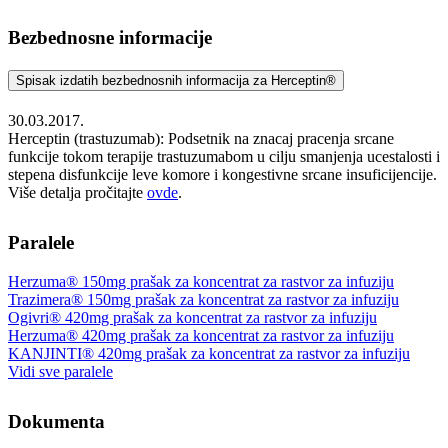
Bezbednosne informacije
Spisak izdatih bezbednosnih informacija za Herceptin®
30.03.2017.
Herceptin (trastuzumab): Podsetnik na znacaj pracenja srcane
funkcije tokom terapije trastuzumabom u cilju smanjenja ucestalosti i
stepena disfunkcije leve komore i kongestivne srcane insuficijencije.
Više detalja pročitajte
ovde
.
Paralele
Herzuma® 150mg prašak za koncentrat za rastvor za infuziju
Trazimera® 150mg prašak za koncentrat za rastvor za infuziju
Ogivri® 420mg prašak za koncentrat za rastvor za infuziju
Herzuma® 420mg prašak za koncentrat za rastvor za infuziju
KANJINTI® 420mg prašak za koncentrat za rastvor za infuziju
Vidi sve paralele
Dokumenta