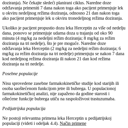
doziranja). Ne čekajte sledeći planirani ciklus. Naredne doze
održavanja primeniti 7 dana nakon toga ako pacijent primenjuje lek
u okviru nedeljnog režima doziranja, odnosno 21 dan nakon toga
ako pacijent primenjuje lek u okviru tronedeljnog režima doziranja.
Ukoliko je pacijent propustio dozu leka Herceptin za više od nedelju
dana, ponovo se primenjuje udarna doza u trajanju od oko 90
minuta (4 mg/kg za nedeljni režim doziranja; 8 mg/kg za režim
doziranja na tri nedelje), što je pre moguće. Naredne doze
održavanja leka Herceptin (2 mg/kg za nedeljni režim doziranja; 6
mg/kg za režim doziranja na tri nedelje) primenjuju se nakon 7 dana
kod nedeljnog režima doziranja ili nakon 21 dan kod režima
doziranja na tri nedelje.
Posebne populacije
Nisu sprovedene zasebne farmakokinetičke studije kod starijih ili
osoba saoštećenom funkcijom jetre ili bubrega. U populacionoj
farmakokinetičkoj analizi, nije zapaženo da godine starosti i
oštećene funkcije bubrega utiču na raspoloživost trastuzumaba.
Pedijatrijska populacija
Ne postoji relevantna primena leka Herceptin u pedijatrijskoj
populaciji (videti i odeljak 4.4).
Način primene