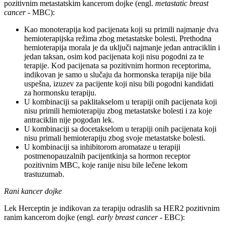
pozitivnim metastatskim kancerom dojke (engl.
metastatic breast
cancer
- MBC):
Kao monoterapija kod pacijenata koji su primili najmanje dva
hemioterapijska režima zbog metastatske bolesti. Prethodna
hemioterapija morala je da uključi najmanje jedan antraciklin i
jedan taksan, osim kod pacijenata koji nisu pogodni za te
terapije. Kod pacijenata sa pozitivnim hormon receptorima,
indikovan je samo u slučaju da hormonska terapija nije bila
uspešna, izuzev za pacijente koji nisu bili pogodni kandidati
za hormonsku terapiju.
U kombinaciji sa paklitakselom u terapiji onih pacijenata koji
nisu primili hemioterapiju zbog metastatske bolesti i za koje
antraciklin nije pogodan lek.
U kombinaciji sa docetakselom u terapiji onih pacijenata koji
nisu primali hemioterapiju zbog svoje metastatske bolesti.
U kombinaciji sa inhibitorom aromataze u terapiji
postmenopauzalnih pacijentkinja sa hormon receptor
pozitivnim MBC, koje ranije nisu bile lečene lekom
trastuzumab.
Rani kancer dojke
Lek Herceptin je indikovan za terapiju odraslih sa HER2 pozitivnim
ranim kancerom dojke (engl.
early breast cancer
- EBC):