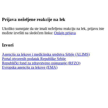
Prijava neželjene reakcije na lek
Ukoliko sumnjate da ste imali neželjenu reakciju na lek, prijavu iste
možete izvršiti na sledećem linku:
Onlajn prijava
Izvori
Agencija za lekove i medicinska sredstva Srbije (ALIMS)
Portal otvorenih podatak Republike Srbije
Republički fond za zdravstveno osiguranje (RFZO)
Evropska agencija za lekove (EMA)