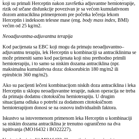
koji su primali Herceptin nakon završetka adjuvantne hemioterapije,
rizik od srčane disfunkcije povezivan je sa većom kumulativnom
dozom antraciklina primenjenom pre početka lečenja lekom
Herceptin i indeksom telesne mase (eng.
body mass index
, BMI)
većim od 25 kg/m2.
Neoadjuvantna-adjuvantna terapija
Kod pacijenata sa EBC koji mogu da primaju neoadjuvantno–
adjuvantnu terapiju, lek Herceptin u kombinaciji sa antraciklinima se
može primeniti samo kod pacijenata koji nisu prethodno primili
hemioterapiju, i to samo sa niskim dozama antraciklina (npr.
maksimalna kumulativna doza: doksorubicin 180 mg/m2 ili
epirubicin 360 mg/m2).
Ako su pacijenti lečeni kombinacijom niskih doza antraciklina i leka
Herceptin u sklopu neoadjuvantne terapije, nakon operacija ne treba
da primaju dodatnu citotoksičnu hemioterapiju. U drugim
situacijama odluka o potrebi za dodatnom citotoksičnom
hemioterapijom donosi se na osnovu individualnih faktora.
Iskustvo sa istovremenom primenom leka Herceptin u kombinaciji
sa niskim dozama antraciklina je trenutno ograničeno na dva
ispitivanja (MO16432 i BO22227).