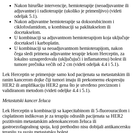
Nakon hirurške intervencije, hemioterapije (neoadjuvantne ili
adjuvantne) i radioterapije (ukoliko je primenljivo) (videti
odeljak 5.1).
Nakon adjuvantne hemioterapije sa doksorubicinom i
ciklofosfamidom, u kombinaciji sa paklitakselom ili
docetakselom.
U kombinaciji sa adjuvantnom hemioterapijom koja uključuje
docetaksel i karboplatin.
U kombinaciji sa neoadjuvantnom hemioterapijom, nakon
čega sledi primena adjuvantne terapije lekom Herceptin, za
lokalno uznapredovalu (uključujući i inflamatornu) bolest ili
tumore prečnika većih od 2 cm (videti odeljak 4.4 i 5.1).
Lek Herceptin se primenjuje samo kod pacijenata sa metastatskim ili
ranim kancerom dojke čiji tumori imaju ili prekomernu ekspresiju
HER2 ili amplifikaciju HER2 gena što je utvrđeno preciznom i
validiranom metodom (videti odeljke 4.4 i 5.1).
Metastatski kancer želuca
Lek Herceptin u kombinaciji sa kapecitabinom ili 5-fluorouracilom i
cisplatinom indikovan je za terapiju odraslih pacijenata sa HER2
pozitivnim metastatskim adenokancerom želuca ili
gastroezofagealnog spoja, koji prethodno nisu dobijali antikancersku
terapiju za svoju metastatsku bolest.