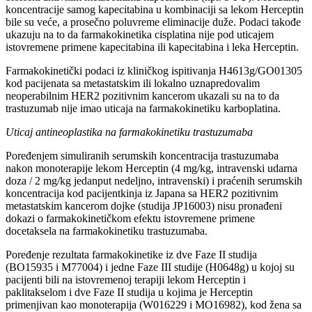
koncentracije samog kapecitabina u kombinaciji sa lekom Herceptin
bile su veće, a prosečno poluvreme eliminacije duže. Podaci takođe
ukazuju na to da farmakokinetika cisplatina nije pod uticajem
istovremene primene kapecitabina ili kapecitabina i leka Herceptin.
Farmakokinetički podaci iz kliničkog ispitivanja H4613g/GO01305
kod pacijenata sa metastatskim ili lokalno uznapredovalim
neoperabilnim HER2 pozitivnim kancerom ukazali su na to da
trastuzumab nije imao uticaja na farmakokinetiku karboplatina.
Uticaj antineoplastika na farmakokinetiku trastuzumaba
Poređenjem simuliranih serumskih koncentracija trastuzumaba
nakon monoterapije lekom Herceptin (4 mg/kg, intravenski udarna
doza / 2 mg/kg jedanput nedeljno, intravenski) i praćenih serumskih
koncentracija kod pacijentkinja iz Japana sa HER2 pozitivnim
metastatskim kancerom dojke (studija JP16003) nisu pronađeni
dokazi o farmakokinetičkom efektu istovremene primene
docetaksela na farmakokinetiku trastuzumaba.
Poređenje rezultata farmakokinetike iz dve Faze II studija
(BO15935 i M77004) i jedne Faze III studije (H0648g) u kojoj su
pacijenti bili na istovremenoj terapiji lekom Herceptin i
paklitakselom i dve Faze II studija u kojima je Herceptin
primenjivan kao monoterapija (W016229 i MO16982), kod žena sa