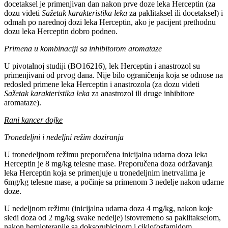
docetaksel je primenjivan dan nakon prve doze leka Herceptin (za
dozu videti
Sažetak karakteristika leka
za paklitaksel ili docetaksel) i
odmah po narednoj dozi leka Herceptin, ako je pacijent prethodnu
dozu leka Herceptin dobro podneo.
Primena u kombinaciji sa inhibitorom aromataze
U pivotalnoj studiji (BO16216), lek Herceptin i anastrozol su
primenjivani od prvog dana. Nije bilo ograničenja koja se odnose na
redosled primene leka Herceptin i anastrozola (za dozu videti
Sažetak karakteristika leka
za anastrozol ili druge inhibitore
aromataze).
Rani kancer dojke
Tronedeljni i nedeljni režim doziranja
U tronedeljnom režimu preporučena inicijalna udarna doza leka
Herceptin je 8 mg/kg telesne mase. Preporučena doza održavanja
leka Herceptin koja se primenjuje u tronedeljnim inetrvalima je
6mg/kg telesne mase, a počinje sa primenom 3 nedelje nakon udarne
doze.
U nedeljnom režimu (inicijalna udarna doza 4 mg/kg, nakon koje
sledi doza od 2 mg/kg svake nedelje) istovremeno sa paklitakselom,
nakon hemioterapije sa doksorubicinom i ciklofosfamidom.