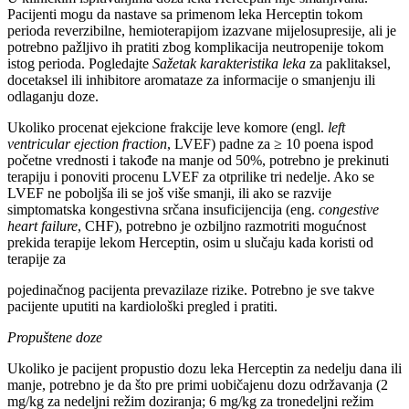
Pacijenti mogu da nastave sa primenom leka Herceptin tokom
perioda reverzibilne, hemioterapijom izazvane mijelosupresije, ali je
potrebno pažljivo ih pratiti zbog komplikacija neutropenije tokom
istog perioda. Pogledajte
Sažetak karakteristika leka
za paklitaksel,
docetaksel ili inhibitore aromataze za informacije o smanjenju ili
odlaganju doze.
Ukoliko procenat ejekcione frakcije leve komore (engl.
left
ventricular ejection fraction
, LVEF) padne za ≥ 10 poena ispod
početne vrednosti i takođe na manje od 50%, potrebno je prekinuti
terapiju i ponoviti procenu LVEF za otprilike tri nedelje. Ako se
LVEF ne poboljša ili se još više smanji, ili ako se razvije
simptomatska kongestivna srčana insuficijencija (eng.
congestive
heart failure
, CHF), potrebno je ozbiljno razmotriti mogućnost
prekida terapije lekom Herceptin, osim u slučaju kada koristi od
terapije za
pojedinačnog pacijenta prevazilaze rizike. Potrebno je sve takve
pacijente uputiti na kardiološki pregled i pratiti.
Propuštene doze
Ukoliko je pacijent propustio dozu leka Herceptin za nedelju dana ili
manje, potrebno je da što pre primi uobičajenu dozu održavanja (2
mg/kg za nedeljni režim doziranja; 6 mg/kg za tronedeljni režim