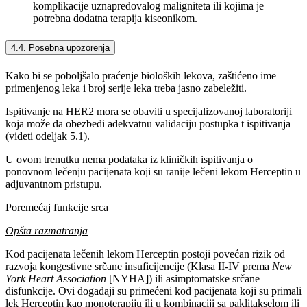
komplikacije uznapredovalog maligniteta ili kojima je
potrebna dodatna terapija kiseonikom.
4.4. Posebna upozorenja
Kako bi se poboljšalo praćenje bioloških lekova, zaštićeno ime
primenjenog leka i broj serije leka treba jasno zabeležiti.
Ispitivanje na HER2 mora se obaviti u specijalizovanoj laboratoriji
koja može da obezbedi adekvatnu validaciju postupka t ispitivanja
(videti odeljak 5.1).
U ovom trenutku nema podataka iz kliničkih ispitivanja o
ponovnom lečenju pacijenata koji su ranije lečeni lekom Herceptin u
adjuvantnom pristupu.
Poremećaj funkcije srca
Opšta razmatranja
Kod pacijenata lečenih lekom Herceptin postoji povećan rizik od
razvoja kongestivne srčane insuficijencije (Klasa II-IV prema
New
York Heart Association
[NYHA]) ili asimptomatske srčane
disfunkcije. Ovi događaji su primećeni kod pacijenata koji su primali
lek Herceptin kao monoterapiju ili u kombinaciji sa paklitakselom ili