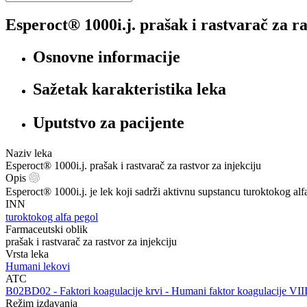
Esperoct® 1000i.j. prašak i rastvarač za ra
Osnovne informacije
Sažetak karakteristika leka
Uputstvo za pacijente
Naziv leka
Esperoct® 1000i.j. prašak i rastvarač za rastvor za injekciju
Opis
Esperoct® 1000i.j. je lek koji sadrži aktivnu supstancu turoktokog alf
INN
turoktokog alfa pegol
Farmaceutski oblik
prašak i rastvarač za rastvor za injekciju
Vrsta leka
Humani lekovi
ATC
‍B02BD02 - Faktori koagulacije krvi - Humani faktor koagulacije VII
Režim izdavanja