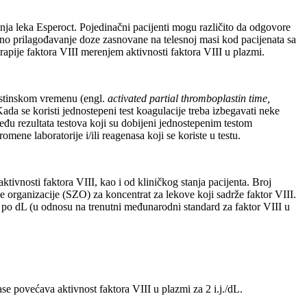
nja leka Esperoct. Pojedinačni pacijenti mogu različito da odgovore
bno prilagođavanje doze zasnovane na telesnoj masi kod pacijenata sa
apije faktora VIII merenjem aktivnosti faktora VIII u plazmi.
astinskom vremenu (engl.
activated partial thromboplastin time,
Kada se koristi jednostepeni test koagulacije treba izbegavati neke
eđu rezultata testova koji su dobijeni jednostepenim testom
e laboratorije i/ili reagenasa koji se koriste u testu.
aktivnosti faktora VIII, kao i od kliničkog stanja pacijenta. Broj
e organizacije (SZO) za koncentrat za lekove koji sadrže faktor VIII.
a po dL (u odnosu na trenutni međunarodni standard za faktor VIII u
se povećava aktivnost faktora VIII u plazmi za 2 i.j./dL.