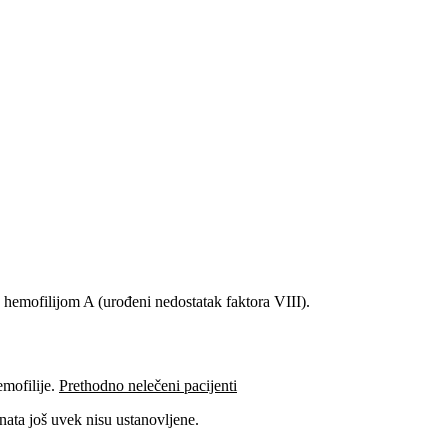
sa hemofilijom A (urođeni nedostatak faktora VIII).
emofilije.
Prethodno nelečeni pacijenti
nata još uvek nisu ustanovljene.