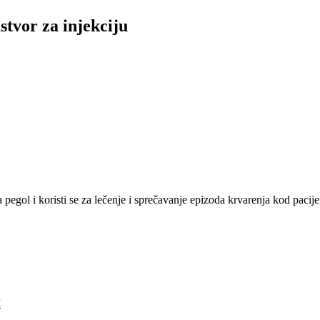
stvor za injekciju
a pegol i koristi se za lečenje i sprečavanje epizoda krvarenja kod pacij
I