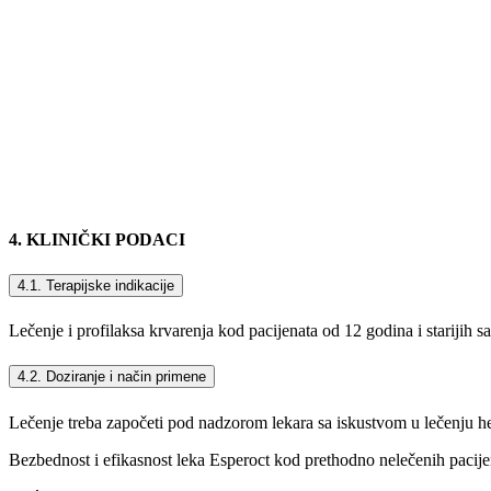
4. KLINIČKI PODACI
4.1. Terapijske indikacije
Lečenje i profilaksa krvarenja kod pacijenata od 12 godina i starijih 
4.2. Doziranje i način primene
Lečenje treba započeti pod nadzorom lekara sa iskustvom u lečenju h
Bezbednost i efikasnost leka Esperoct kod prethodno nelečenih pacije