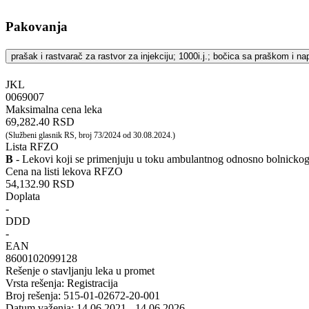
Pakovanja
prašak i rastvarač za rastvor za injekciju; 1000i.j.; bočica sa praškom i n
JKL
‍0069007
Maksimalna cena leka
69,282.40 RSD
(Službeni glasnik RS, broj 73/2024 od 30.08.2024.)
Lista RFZO
B
- Lekovi koji se primenjuju u toku ambulantnog odnosno bolnicko
Cena na listi lekova RFZO
54,132.90 RSD
Doplata
-
DDD
-
EAN
8600102099128
Rešenje o stavljanju leka u promet
Vrsta rešenja: Registracija
Broj rešenja: 515-01-02672-20-001
Datum važenja: 14.06.2021 - 14.06.2026