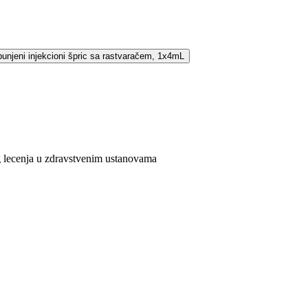
apunjeni injekcioni špric sa rastvaračem, 1x4mL
g lecenja u zdravstvenim ustanovama