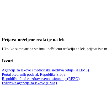
Prijava neželjene reakcije na lek
Ukoliko sumnjate da ste imali neželjenu reakciju na lek, prijavu iste m
Izvori
Agencija za lekove i medicinska sredstva Srbije (ALIMS)
Portal otvorenih podatak Republike Srbije
Republički fond za zdravstveno osiguranje (RFZO)
Evropska agencija za lekove (EMA)