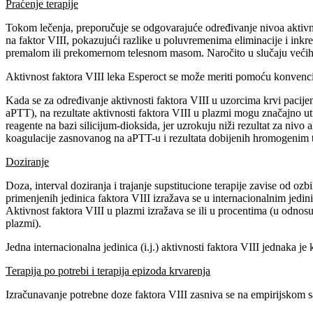
Praćenje terapije
Tokom lečenja, preporučuje se odgovarajuće određivanje nivoa aktivnos
na faktor VIII, pokazujući razlike u poluvremenima eliminacije i in
premalom ili prekomernom telesnom masom. Naročito u slučaju većih hi
Aktivnost faktora VIII leka Esperoct se može meriti pomoću konvencio
Kada se za određivanje aktivnosti faktora VIII u uzorcima krvi pacijen
aPTT), na rezultate aktivnosti faktora VIII u plazmi mogu značajno utic
reagente na bazi silicijum-dioksida, jer uzrokuju niži rezultat za niv
koagulacije zasnovanog na aPTT-u i rezultata dobijenih hromogenim te
Doziranje
Doza, interval doziranja i trajanje supstitucione terapije zavise od ozb
primenjenih jedinica faktora VIII izražava se u internacionalnim jedin
Aktivnost faktora VIII u plazmi izražava se ili u procentima (u odno
plazmi).
Jedna internacionalna jedinica (i.j.) aktivnosti faktora VIII jednaka
Terapija po potrebi i terapija epizoda krvarenja
Izračunavanje potrebne doze faktora VIII zasniva se na empirijskom saz