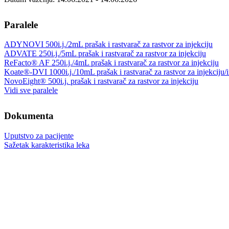
Paralele
ADYNOVI 500i.j./2mL prašak i rastvarač za rastvor za injekciju
ADVATE 250i.j./5mL prašak i rastvarač za rastvor za injekciju
ReFacto® AF 250i.j./4mL prašak i rastvarač za rastvor za injekciju
Koate®-DVI 1000i.j./10mL prašak i rastvarač za rastvor za injekciju/i
NovoEight® 500i.j. prašak i rastvarač za rastvor za injekciju
Vidi sve paralele
Dokumenta
Uputstvo za pacijente
Sažetak karakteristika leka