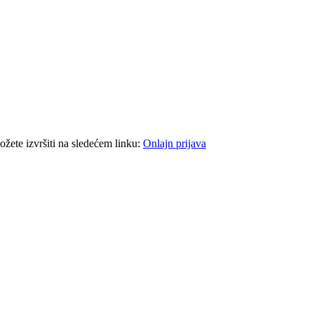
ožete izvršiti na sledećem linku:
Onlajn prijava