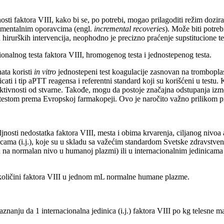
ti faktora VIII, kako bi se, po potrebi, mogao prilagoditi režim dozira
krementalnim oporavcima (engl.
incremental recoveries
). Može biti potre
rurških intervencija, neophodno je precizno praćenje supstitucione ter
nalnog testa faktora VIII, hromogenog testa i jednostepenog testa.
ata koristi
in vitro
jednostepeni test koagulacije zasnovan na trombopl
ati i tip aPTT reagensa i referentni standard koji su korišćeni u testu. 
o aktivnosti od stvarne. Takođe, mogu da postoje značajna odstupanja izm
stom prema Evropskoj farmakopeji. Ovo je naročito važno prilikom promen
iljnosti nedostatka faktora VIII, mesta i obima krvarenja, ciljanog nivoa 
icama (i.j.), koje su u skladu sa važećim standardom Svetske zdravstven
su na normalan nivo u humanoj plazmi) ili u internacionalnim jedinicam
 je količini faktora VIII u jednom mL normalne humane plazme.
nanju da 1 internacionalna jedinica (i.j.) faktora VIII po kg telesne ma