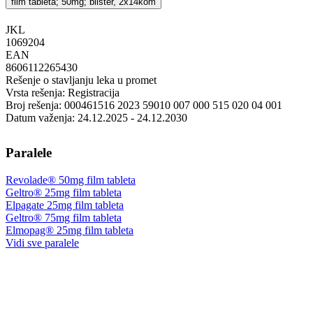
film tableta; 50mg; blister, 2x14kom
JKL
‍1069204
EAN
8606112265430
Rešenje o stavljanju leka u promet
Vrsta rešenja: Registracija
Broj rešenja: 000461516 2023 59010 007 000 515 020 04 001
Datum važenja: 24.12.2025 - 24.12.2030
Paralele
Revolade® 50mg film tableta
Geltro® 25mg film tableta
Elpagate 25mg film tableta
Geltro® 75mg film tableta
Elmopag® 25mg film tableta
Vidi sve paralele