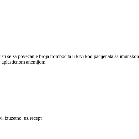
oristi se za povecanje broja trombocita u krvi kod pacijenata sa imun
m aplasticnom anemijom.
i, izuzetno, uz recept