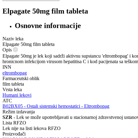
Elpagate 50mg film tableta
Osnovne informacije
Naziv leka
Elpagate 50mg film tableta
Opis
Elpagate 50mg je lek koji sadrži aktivnu supstancu 'eltrombopag' i k
hronicnom infekcijom virusom hepatitisa C i kod pacijenata sa teško
INN
eltrombopag
Farmaceutski oblik
film tableta
Vrsta leka
Humani lekovi
ATC
‍B02BX05 - Ostali sistemski hemostatici - Eltrombopag
Režim izdavanja
SZR
- Lek se može upotrebljavati u stacionarnoj zdravstvenoj ustanov
Lista RFZO
Lek nije na listi lekova RFZO
Proizvođači