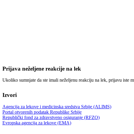
Prijava neželjene reakcije na lek
Ukoliko sumnjate da ste imali neželjenu reakciju na lek, prijavu iste m
Izvori
Agencija za lekove i medicinska sredstva Srbije (ALIMS)
Portal otvorenih podatak Republike Srbije
Republički fond za zdravstveno osiguranje (RFZO)
Evropska agencija za lekove (EMA)