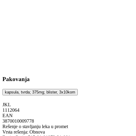
Pakovanja
kapsula, tvrda; 375mg; blister, 3x10kom
JKL
‍1112064
EAN
3870010009778
Rešenje o stavljanju leka u promet
Vrsta rešenja: Obnova