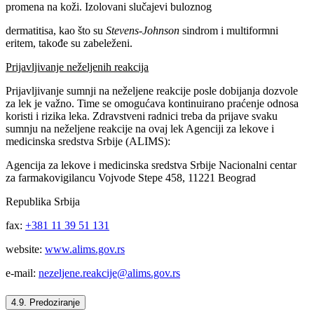
promena na koži. Izolovani slučajevi buloznog
dermatitisa, kao što su
Stevens-Johnson
sindrom i multiformni
eritem, takođe su zabeleženi.
Prijavljivanje neželjenih reakcija
Prijavljivanje sumnji na neželjene reakcije posle dobijanja dozvole
za lek je važno. Time se omogućava kontinuirano praćenje odnosa
koristi i rizika leka. Zdravstveni radnici treba da prijave svaku
sumnju na neželjene reakcije na ovaj lek Agenciji za lekove i
medicinska sredstva Srbije (ALIMS):
Agencija za lekove i medicinska sredstva Srbije Nacionalni centar
za farmakovigilancu Vojvode Stepe 458, 11221 Beograd
Republika Srbija
fax:
+381 11 39 51 131
website:
www.alims.gov.rs
e-mail:
nezeljene.reakcije@alims.gov.rs
4.9. Predoziranje