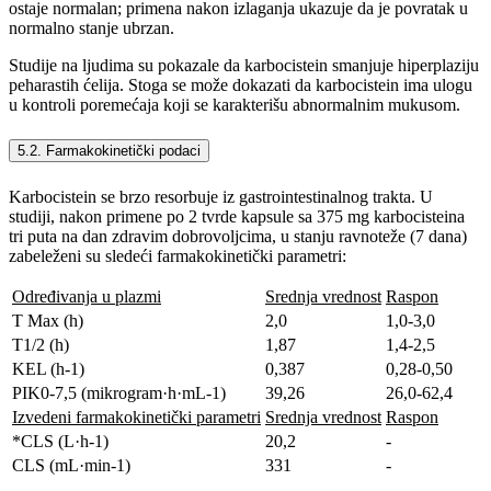
ostaje normalan; primena nakon izlaganja ukazuje da je povratak u
normalno stanje ubrzan.
Studije na ljudima su pokazale da karbocistein smanjuje hiperplaziju
peharastih ćelija. Stoga se može dokazati da karbocistein ima ulogu
u kontroli poremećaja koji se karakterišu abnormalnim mukusom.
5.2. Farmakokinetički podaci
Karbocistein se brzo resorbuje iz gastrointestinalnog trakta. U
studiji, nakon primene po 2 tvrde kapsule sa 375 mg karbocisteina
tri puta na dan zdravim dobrovoljcima, u stanju ravnoteže (7 dana)
zabeleženi su sledeći farmakokinetički parametri:
Određivanja u plazmi
Srednja vrednost
Raspon
T Max (h)
2,0
1,0-3,0
T1/2 (h)
1,87
1,4-2,5
KEL (h-1)
0,387
0,28-0,50
PIK0-7,5 (mikrogram·h·mL-1)
39,26
26,0-62,4
Izvedeni farmakokinetički parametri
Srednja vrednost
Raspon
*CLS (L·h-1)
20,2
-
CLS (mL·min-1)
331
-