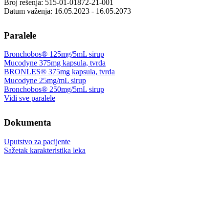
Broj rešenja: 515-01-01872-21-001
Datum važenja: 16.05.2023 - 16.05.2073
Paralele
Bronchobos® 125mg/5mL sirup
Mucodyne 375mg kapsula, tvrda
BRONLES® 375mg kapsula, tvrda
Mucodyne 25mg/mL sirup
Bronchobos® 250mg/5mL sirup
Vidi sve paralele
Dokumenta
Uputstvo za pacijente
Sažetak karakteristika leka