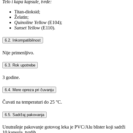
Telo i kapa kapsule, tvrde:
Titan-dioksid;
Želatin;
Quinoline Yellow
(E104);
Sunset Yellow
(E110).
6.2. Inkompatibilnost
Nije primenljivo.
6.3. Rok upotrebe
3 godine.
6.4. Mere opreza pri čuvanju
Čuvati na temperaturi do 25 °C.
6.5. Sadržaj pakovanja
Unutrašnje pakovanje gotovog leka je PVC/Alu blister koji sadrži
10 kapsula, tvrdih.