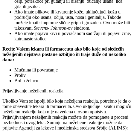
osip, poteškoće pri gutanju ili disanju, oticanje usana, lica,
grla ili jezika.
Ako imate plikove ili krvarenje kože, uključujući kožu u
području oko usana, očiju, usta, nosa i genitalija. Takođe
možete imati simptome slične gripu i groznicu. Ovo može biti
takozvani
Stevens- Johnson
-ov sindrom.
Ako imate pojavu krvi u povraćanom sadržaju ili pojavu crne,
katranaste stolice.
Recite Vašem lekaru ili farmaceutu ako bilo koje od sledećih
neželjenih dejstava postane ozbiljno ili traje duže od nekoliko
dana:
Mučnina ili povraćanje
Proliv
Bol u želucu.
Prijavljivanje neželjenih reakcija
Ukoliko Vam se ispolji bilo koja neželjena reakcija, potrebno je da o
tome obavestite lekara ili farmaceuta. Ovo uključuje i svaku moguću
neželjenu reakciju koja nije navedena u ovom uputstvu.
Prijavljivanjem neželjenih reakcija možete da pomognete u proceni
bezbednosti ovog leka. Sumnju na neželjene reakcije možete da
prijavite Agenciji za lekove i medicinska sredstva Srbije (ALIMS):