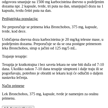
odgovora smanjuje na 1500 mg karbocisteina dnevno u podeljenim
dozama npr. 2 kapsule, tvrde, tri puta na dan, smanjujući dozu na 1
kapsulu, tvrdu četiri puta na dan.
Pedijatrijska populacija:
Ne preporučuje se primena leka Bronchobos, 375 mg, kapsule,
tvrde, kod dece.
Uobičajena dnevna doza karbocisteina je 20 mg/kg telesne mase, u
podeljenim dozama. Preporučuje se da se ona postigne primenom
leka Bronchobos, sirup u jačini od 125 mg/5 mL.
Trajanje terapije:
Terapija je kratkotrajna i bez saveta lekara ne sme biti duža od 7-10
dana. Ukoliko nakon 7-10 dana terapije simptomi i dalje traju ili se
pogoršavaju, potrebno je obratiti se lekaru koji će odlučiti o daljem
nastavku lečenja.
Način primene
Lek Bronchobos, 375 mg, kapsule, tvrde je namenjen za oralnu
primenu.