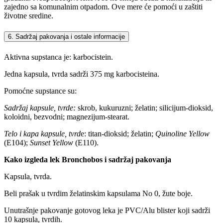
zajedno sa komunalnim otpadom. Ove mere će pomoći u zaštiti
životne sredine.
6. Sadržaj pakovanja i ostale informacije
Aktivna supstanca je: karbocistein.
Jedna kapsula, tvrda sadrži 375 mg karbocisteina.
Pomoćne supstance su:
Sadržaj kapsule, tvrde:
skrob, kukuruzni; želatin; silicijum-dioksid,
koloidni, bezvodni; magnezijum-stearat.
Telo i kapa kapsule, tvrd
e: titan-dioksid; želatin;
Quinoline Yellow
(E104);
Sunset Yellow
(E110).
Kako izgleda lek Bronchobos i sadržaj pakovanja
Kapsula, tvrda.
Beli prašak u tvrdim želatinskim kapsulama No 0, žute boje.
Unutrašnje pakovanje gotovog leka je PVC/Alu blister koji sadrži
10 kapsula, tvrdih.