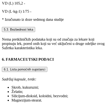
VD (L) 105,2 -
VD (L·kg-1) 1/75 -
* Izračunato iz doze sedmog dana studije
5.3. Bezbednost leka
Nema pretkliničkih podataka koji su od značaja za lekare koji
propisuju lek, pored onih koji su već uključeni u druge odeljke ovog
Sažetka karakteristika leka.
6. FARMACEUTSKI PODACI
6.1. Lista pomоćnih supstanci
Sadržaj kapsule, tvrde:
Skrob, kukuruzni;
Želatin;
Silicijum-dioksid, koloidni, bezvodni;
Magnezijum-stearat.