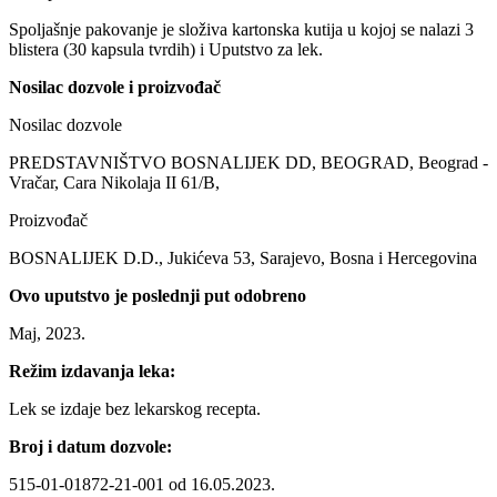
Spoljašnje pakovanje je složiva kartonska kutija u kojoj se nalazi 3
blistera (30 kapsula tvrdih) i Uputstvo za lek.
Nosilac dozvole i proizvođač
Nosilac dozvole
PREDSTAVNIŠTVO BOSNALIJEK DD, BEOGRAD, Beograd -
Vračar, Cara Nikolaja II 61/B,
Proizvođač
BOSNALIJEK D.D., Jukićeva 53, Sarajevo, Bosna i Hercegovina
Ovo uputstvo je poslednji put odobreno
Maj, 2023.
Režim izdavanja leka:
Lek se izdaje bez lekarskog recepta.
Broj i datum dozvole:
515-01-01872-21-001 od 16.05.2023.