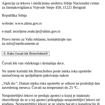
Agencija za lekove i medicinska sredstva Srbije Nacionalni centar
za farmakovigilancu Vojvode Stepe 458, 11221 Beograd
Republika Srbija
website: www.alims.gov.rs
e-mail:
nezeljene.reakcije@alims.gov.rs
Pravo mesto za Vašu reklamu, kontaktirajte nas
na
info@medicamente.ai
5. Kako čuvati lek Bronchobos®
Čuvati lek van vidokruga i domašaja dece.
Ne smete koristiti lek Bronchobos posle isteka roka upotrebe
naznačenog na spoljašnjem pakovanju nakon
„Važi do:”. Datum isteka roka upotrebe se odnosi na poslednji dan
navedenog meseca. Čuvati na temperaturi do 25
°
C.
Neupotrebljivi lekovi se predaju apoteci u kojoj je istaknuto
obaveštenje da se u toj apoteci prikupljaju neupotrebljivi lekovi od
građana. Neupotrebljivi lekovi se ne smeju bacati u kanalizaciju ili