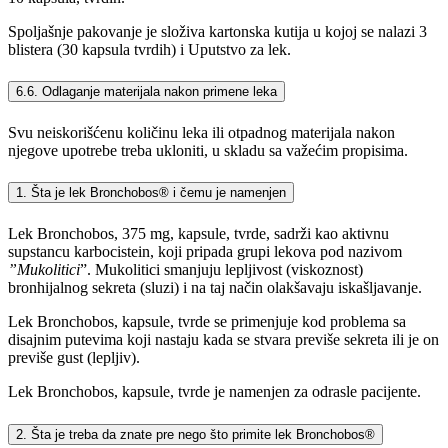
Spoljašnje pakovanje je složiva kartonska kutija u kojoj se nalazi 3
blistera (30 kapsula tvrdih) i Uputstvo za lek.
6.6. Odlaganje materijala nakon primene leka
Svu neiskorišćenu količinu leka ili otpadnog materijala nakon
njegove upotrebe treba ukloniti, u skladu sa važećim propisima.
1. Šta je lek Bronchobos® i čemu je namenjen
Lek Bronchobos, 375 mg, kapsule, tvrde, sadrži kao aktivnu
supstancu karbocistein, koji pripada grupi lekova pod nazivom
”Mukolitici
”. Mukolitici smanjuju lepljivost (viskoznost)
bronhijalnog sekreta (sluzi) i na taj način olakšavaju iskašljavanje.
Lek Bronchobos, kapsule, tvrde se primenjuje kod problema sa
disajnim putevima koji nastaju kada se stvara previše sekreta ili je on
previše gust (lepljiv).
Lek Bronchobos, kapsule, tvrde je namenjen za odrasle pacijente.
2. Šta je treba da znate pre nego što primite lek Bronchobos®