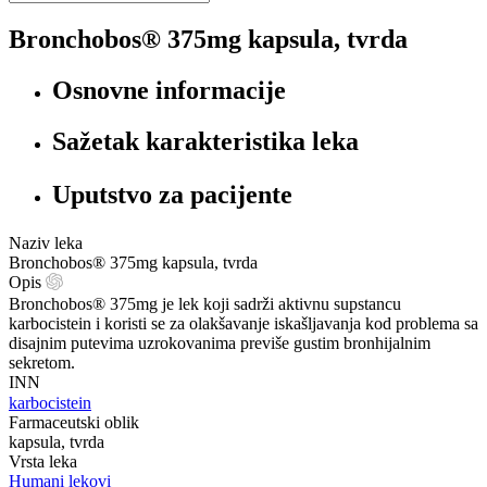
Bronchobos® 375mg kapsula, tvrda
Osnovne informacije
Sažetak karakteristika leka
Uputstvo za pacijente
Naziv leka
Bronchobos® 375mg kapsula, tvrda
Opis
Bronchobos® 375mg je lek koji sadrži aktivnu supstancu
karbocistein i koristi se za olakšavanje iskašljavanja kod problema sa
disajnim putevima uzrokovanima previše gustim bronhijalnim
sekretom.
INN
karbocistein
Farmaceutski oblik
kapsula, tvrda
Vrsta leka
Humani lekovi