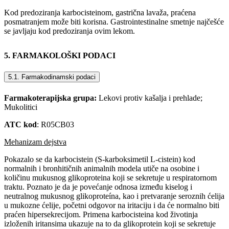
Kod predoziranja karbocisteinom, gastrična lavaža, praćena
posmatranjem može biti korisna. Gastrointestinalne smetnje najčešće
se javljaju kod predoziranja ovim lekom.
5. FARMAKOLOŠKI PODACI
5.1. Farmakodinamski podaci
Farmakoterapijska grupa:
Lekovi protiv kašalja i prehlade;
Mukolitici
ATC kod
: R05CB03
Mehanizam dejstva
Pokazalo se da karbocistein (S-karboksimetil L-cistein) kod
normalnih i bronhitičnih animalnih modela utiče na osobine i
količinu mukusnog glikoproteina koji se sekretuje u respiratornom
traktu. Poznato je da je povećanje odnosa između kiselog i
neutralnog mukusnog glikoproteína, kao i pretvaranje seroznih ćelija
u mukozne ćelije, početni odgovor na iritaciju i da će normalno biti
praćen hipersekrecijom. Primena karbocisteina kod životinja
izloženih iritansima ukazuje na to da glikoprotein koji se sekretuje