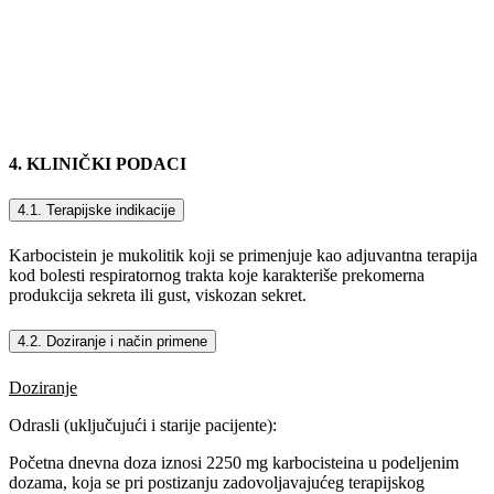
4. KLINIČKI PODACI
4.1. Terapijske indikacije
Karbocistein je mukolitik koji se primenjuje kao adjuvantna terapija
kod bolesti respiratornog trakta koje karakteriše prekomerna
produkcija sekreta ili gust, viskozan sekret.
4.2. Doziranje i način primene
Doziranje
Odrasli (uključujući i starije pacijente):
Početna dnevna doza iznosi 2250 mg karbocisteina u podeljenim
dozama, koja se pri postizanju zadovoljavajućeg terapijskog