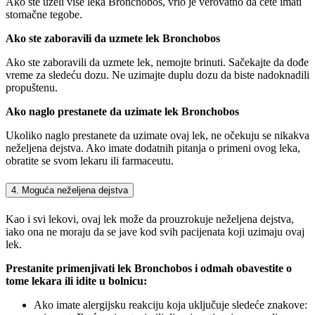
Ako ste uzeli više leka Bronchobos, vrlo je verovatno da ćete imati
stomačne tegobe.
Ako ste zaboravili da uzmete lek Bronchobos
Ako ste zaboravili da uzmete lek, nemojte brinuti. Sačekajte da dođe
vreme za sledeću dozu. Ne uzimajte duplu dozu da biste nadoknadili
propuštenu.
Ako naglo prestanete da uzimate lek Bronchobos
Ukoliko naglo prestanete da uzimate ovaj lek, ne očekuju se nikakva
neželjena dejstva. Ako imate dodatnih pitanja o primeni ovog leka,
obratite se svom lekaru ili farmaceutu.
4. Moguća neželjena dejstva
Kao i svi lekovi, ovaj lek može da prouzrokuje neželjena dejstva,
iako ona ne moraju da se jave kod svih pacijenata koji uzimaju ovaj
lek.
Prestanite primenjivati lek Bronchobos i odmah obavestite o
tome lekara ili idite u bolnicu:
Ako imate alergijsku reakciju koja uključuje sledeće znakove: