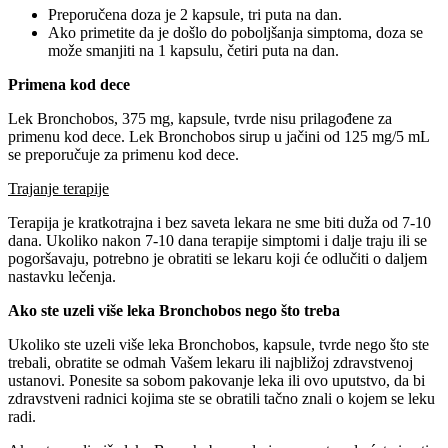
Preporučena doza je 2 kapsule, tri puta na dan.
Ako primetite da je došlo do poboljšanja simptoma, doza se
može smanjiti na 1 kapsulu, četiri puta na dan.
Primena kod dece
Lek Bronchobos, 375 mg, kapsule, tvrde nisu prilagođene za
primenu kod dece. Lek Bronchobos sirup u jačini od 125 mg/5 mL
se preporučuje za primenu kod dece.
Trajanje terapije
Terapija je kratkotrajna i bez saveta lekara ne sme biti duža od 7-10
dana. Ukoliko nakon 7-10 dana terapije simptomi i dalje traju ili se
pogoršavaju, potrebno je obratiti se lekaru koji će odlučiti o daljem
nastavku lečenja.
Ako ste uzeli više leka Bronchobos nego što treba
Ukoliko ste uzeli više leka Bronchobos, kapsule, tvrde nego što ste
trebali, obratite se odmah Vašem lekaru ili najbližoj zdravstvenoj
ustanovi. Ponesite sa sobom pakovanje leka ili ovo uputstvo, da bi
zdravstveni radnici kojima ste se obratili tačno znali o kojem se leku
radi.