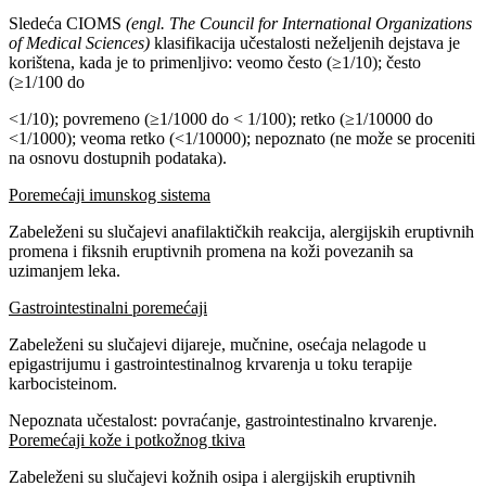
Sledeća CIOMS
(engl. The Council for International Organizations
of Medical Sciences)
klasifikacija učestalosti neželjenih dejstava je
korištena, kada je to primenljivo: veomo često (≥1/10); često
(≥1/100 do
<1/10); povremeno (≥1/1000 do < 1/100); retko (≥1/10000 do
<1/1000); veoma retko (<1/10000); nepoznato (ne može se proceniti
na osnovu dostupnih podataka).
Poremećaji imunskog sistema
Zabeleženi su slučajevi anafilaktičkih reakcija, alergijskih eruptivnih
promena i fiksnih eruptivnih promena na koži povezanih sa
uzimanjem leka.
Gastrointestinalni poremećaji
Zabeleženi su slučajevi dijareje, mučnine, osećaja nelagode u
epigastrijumu i gastrointestinalnog krvarenja u toku terapije
karbocisteinom.
Nepoznata učestalost: povraćanje, gastrointestinalno krvarenje.
Poremećaji kože i potkožnog tkiva
Zabeleženi su slučajevi kožnih osipa i alergijskih eruptivnih