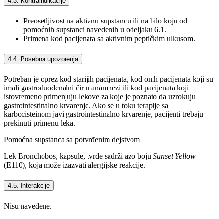
4.3. Kontraindikacije
Preosetljivost na aktivnu supstancu ili na bilo koju od
pomoćnih supstanci navedenih u odeljaku 6.1.
Primena kod pacijenata sa aktivnim peptičkim ulkusom.
4.4. Posebna upozorenja
Potreban je oprez kod starijih pacijenata, kod onih pacijenata koji su
imali gastroduodenalni čir u anamnezi ili kod pacijenata koji
istovremeno primenjuju lekove za koje je poznato da uzrokuju
gastrointestinalno krvarenje. Ako se u toku terapije sa
karbocisteinom javi gastrointestinalno krvarenje, pacijenti trebaju
prekinuti primenu leka.
Pomoćna supstanca sa potvrđenim dejstvom
Lek Bronchobos, kapsule, tvrde sadrži azo boju
Sunset Yellow
(E110), koja može izazvati alergijske reakcije.
4.5. Interakcije
Nisu navedene.