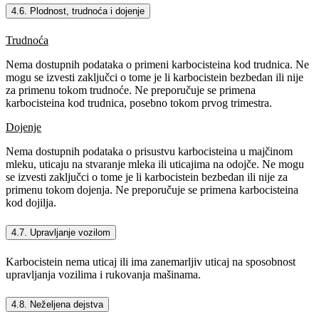
4.6. Plodnost, trudnoća i dojenje
Trudnoća
Nema dostupnih podataka o primeni karbocisteina kod trudnica. Ne
mogu se izvesti zaključci o tome je li karbocistein bezbedan ili nije
za primenu tokom trudnoće. Ne preporučuje se primena
karbocisteina kod trudnica, posebno tokom prvog trimestra.
Dojenje
Nema dostupnih podataka o prisustvu karbocisteina u majčinom
mleku, uticaju na stvaranje mleka ili uticajima na odojče. Ne mogu
se izvesti zaključci o tome je li karbocistein bezbedan ili nije za
primenu tokom dojenja. Ne preporučuje se primena karbocisteina
kod dojilja.
4.7. Upravljanje vozilom
Karbocistein nema uticaj ili ima zanemarljiv uticaj na sposobnost
upravljanja vozilima i rukovanja mašinama.
4.8. Neželjena dejstva