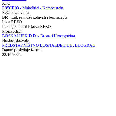
ATC
‍R05CB03 - Mukolitici - Karbocistein
Režim izdavanja
BR
- Lek se može izdavati i bez recepta
Lista RFZO
Lek nije na listi lekova RFZO
Proizvođači
BOSNALIJEK D.D. - Bosna i Hercegovina
Nosioci dozvole
PREDSTAVNIŠTVO BOSNALIJEK DD, BEOGRAD
Datum poslednje izmene
22.10.2025.