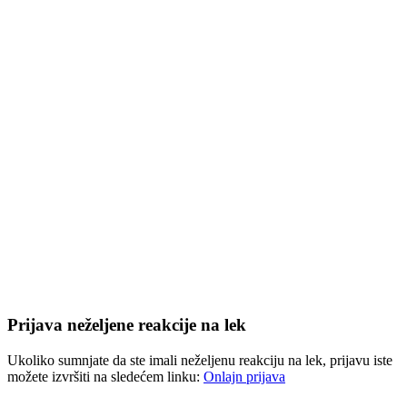
Prijava neželjene reakcije na lek
Ukoliko sumnjate da ste imali neželjenu reakciju na lek, prijavu iste
možete izvršiti na sledećem linku:
Onlajn prijava