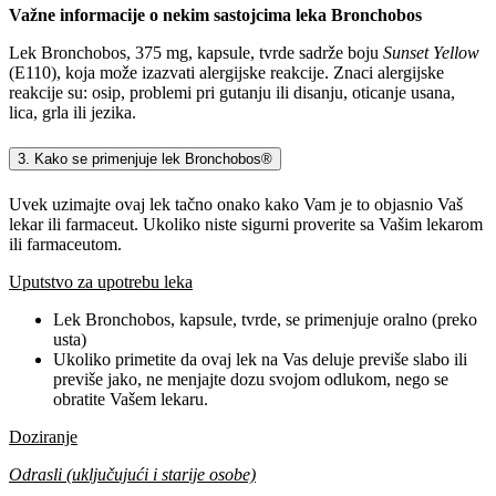
Važne informacije o nekim sastojcima leka Bronchobos
Lek Bronchobos, 375 mg, kapsule, tvrde sadrže boju
Sunset Yellow
(E110), koja može izazvati alergijske reakcije. Znaci alergijske
reakcije su: osip, problemi pri gutanju ili disanju, oticanje usana,
lica, grla ili jezika.
3. Kako se primenjuje lek Bronchobos®
Uvek uzimajte ovaj lek tačno onako kako Vam je to objasnio Vaš
lekar ili farmaceut. Ukoliko niste sigurni proverite sa Vašim lekarom
ili farmaceutom.
Uputstvo za upotrebu leka
Lek Bronchobos, kapsule, tvrde, se primenjuje oralno (preko
usta)
Ukoliko primetite da ovaj lek na Vas deluje previše slabo ili
previše jako, ne menjajte dozu svojom odlukom, nego se
obratite Vašem lekaru.
Doziranje
Odrasli (uključujući i starije osobe)