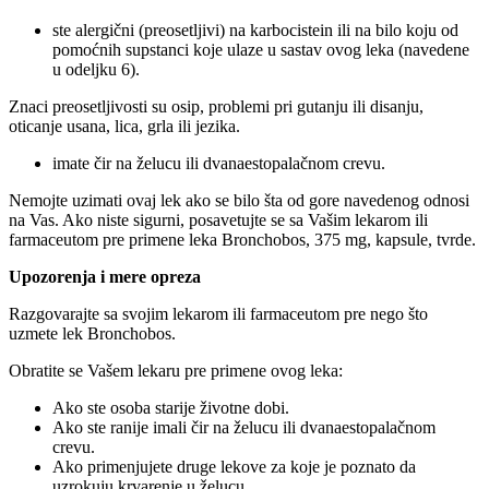
ste alergični (preosetljivi) na karbocistein ili na bilo koju od
pomoćnih supstanci koje ulaze u sastav ovog leka (navedene
u odeljku 6).
Znaci preosetljivosti su osip, problemi pri gutanju ili disanju,
oticanje usana, lica, grla ili jezika.
imate čir na želucu ili dvanaestopalačnom crevu.
Nemojte uzimati ovaj lek ako se bilo šta od gore navedenog odnosi
na Vas. Ako niste sigurni, posavetujte se sa Vašim lekarom ili
farmaceutom pre primene leka Bronchobos, 375 mg, kapsule, tvrde.
Upozorenja i mere opreza
Razgovarajte sa svojim lekarom ili farmaceutom pre nego što
uzmete lek Bronchobos.
Obratite se Vašem lekaru pre primene ovog leka:
Ako ste osoba starije životne dobi.
Ako ste ranije imali čir na želucu ili dvanaestopalačnom
crevu.
Ako primenjujete druge lekove za koje je poznato da
uzrokuju krvarenje u želucu.