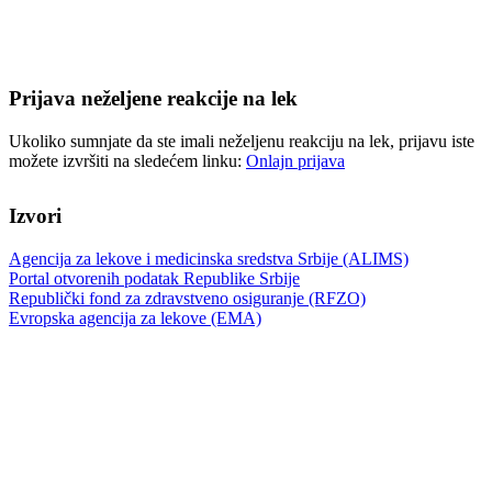
Prijava neželjene reakcije na lek
Ukoliko sumnjate da ste imali neželjenu reakciju na lek, prijavu iste
možete izvršiti na sledećem linku:
Onlajn prijava
Izvori
Agencija za lekove i medicinska sredstva Srbije (ALIMS)
Portal otvorenih podatak Republike Srbije
Republički fond za zdravstveno osiguranje (RFZO)
Evropska agencija za lekove (EMA)