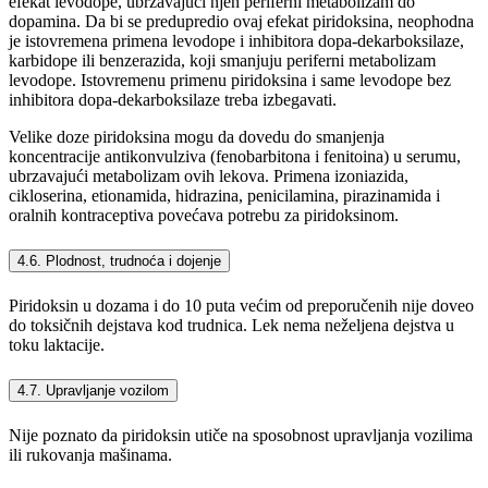
efekat levodope, ubrzavajući njen periferni metabolizam do
dopamina. Da bi se predupredio ovaj efekat piridoksina, neophodna
je istovremena primena levodope i inhibitora dopa-dekarboksilaze,
karbidope ili benzerazida, koji smanjuju periferni metabolizam
levodope. Istovremenu primenu piridoksina i same levodope bez
inhibitora dopa-dekarboksilaze treba izbegavati.
Velike doze piridoksina mogu da dovedu do smanjenja
koncentracije antikonvulziva (fenobarbitona i fenitoina) u serumu,
ubrzavajući metabolizam ovih lekova. Primena izoniazida,
cikloserina, etionamida, hidrazina, penicilamina, pirazinamida i
oralnih kontraceptiva povećava potrebu za piridoksinom.
4.6. Plodnost, trudnoća i dojenje
Piridoksin u dozama i do 10 puta većim od preporučenih nije doveo
do toksičnih dejstava kod trudnica. Lek nema neželjena dejstva u
toku laktacije.
4.7. Upravljanje vozilom
Nije poznato da piridoksin utiče na sposobnost upravljanja vozilima
ili rukovanja mašinama.