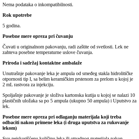
Nema podataka o inkompatibilnosti.
Rok upotrebe
5 godina.
Posebne mere opreza pri čuvanju
Čuvati u originalnom pakovanju, radi zaštite od svetlosti. Lek ne
zahteva posebne temperaturne uslove čuvanja.
Priroda i sadržaj kontaktne ambalaže
Unutrašnje pakovanje leka je ampula od smeđeg stakla hidrolitičke
otpornosti tip I, sa belim keramičkim prstenom za prelom u kojoj je
2 mL rastvora za injekciju.
Spoljašnje pakovanje je složiva kartonska kutija u kojoj se nalazi 10
plastičnih uložaka sa po 5 ampula (ukupno 50 ampula) i Uputstvo za
lek.
Posebne mere opreza pri odlaganju materijala koji treba
odbaciti nakon primene leka (i druga uputstva za rukovanje
lekom)
Svu neiskorišćenu količinu leka ili otpadnog materijala nakon