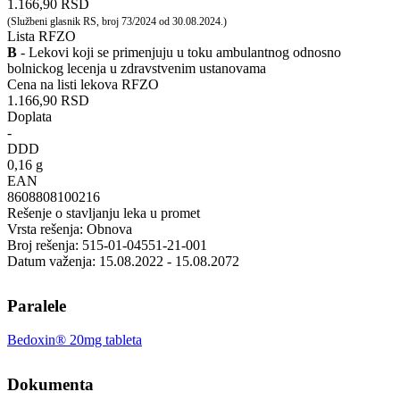
1.166,90 RSD
(Službeni glasnik RS, broj 73/2024 od 30.08.2024.)
Lista RFZO
B
- Lekovi koji se primenjuju u toku ambulantnog odnosno
bolnickog lecenja u zdravstvenim ustanovama
Cena na listi lekova RFZO
1.166,90 RSD
Doplata
-
DDD
0,16 g
EAN
8608808100216
Rešenje o stavljanju leka u promet
Vrsta rešenja: Obnova
Broj rešenja: 515-01-04551-21-001
Datum važenja: 15.08.2022 - 15.08.2072
Paralele
Bedoxin® 20mg tableta
Dokumenta