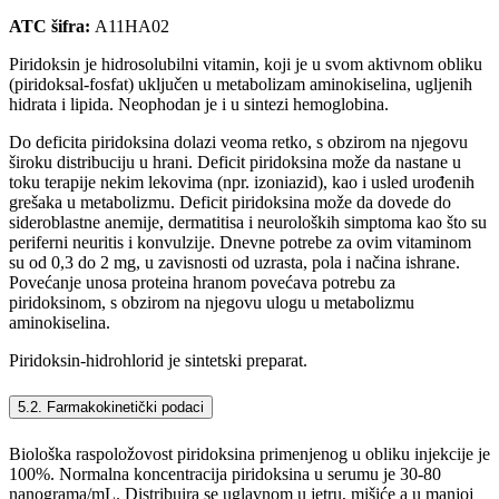
ATC šifra:
A11HA02
Piridoksin je hidrosolubilni vitamin, koji je u svom aktivnom obliku
(piridoksal-fosfat) uključen u metabolizam aminokiselina, ugljenih
hidrata i lipida. Neophodan je i u sintezi hemoglobina.
Do deficita piridoksina dolazi veoma retko, s obzirom na njegovu
široku distribuciju u hrani. Deficit piridoksina može da nastane u
toku terapije nekim lekovima (npr. izoniazid), kao i usled urođenih
grešaka u metabolizmu. Deficit piridoksina može da dovede do
sideroblastne anemije, dermatitisa i neuroloških simptoma kao što su
periferni neuritis i konvulzije. Dnevne potrebe za ovim vitaminom
su od 0,3 do 2 mg, u zavisnosti od uzrasta, pola i načina ishrane.
Povećanje unosa proteina hranom povećava potrebu za
piridoksinom, s obzirom na njegovu ulogu u metabolizmu
aminokiselina.
Piridoksin-hidrohlorid je sintetski preparat.
5.2. Farmakokinetički podaci
Biološka raspoložovost piridoksina primenjenog u obliku injekcije je
100%. Normalna koncentracija piridoksina u serumu je 30-80
nanograma/mL. Distribuira se uglavnom u jetru, mišiće a u manjoj