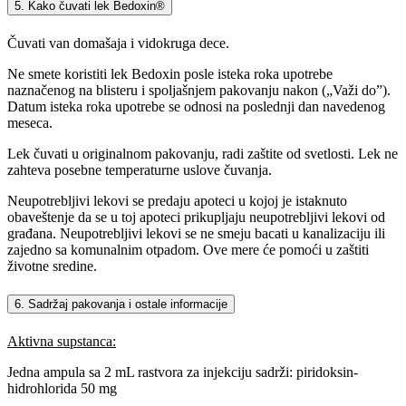
5. Kako čuvati lek Bedoxin®
Čuvati van domašaja i vidokruga dece.
Ne smete koristiti lek Bedoxin posle isteka roka upotrebe
naznačenog na blisteru i spoljašnjem pakovanju nakon („Važi do”).
Datum isteka roka upotrebe se odnosi na poslednji dan navedenog
meseca.
Lek čuvati u originalnom pakovanju, radi zaštite od svetlosti. Lek ne
zahteva posebne temperaturne uslove čuvanja.
Neupotrebljivi lekovi se predaju apoteci u kojoj je istaknuto
obaveštenje da se u toj apoteci prikupljaju neupotrebljivi lekovi od
građana. Neupotrebljivi lekovi se ne smeju bacati u kanalizaciju ili
zajedno sa komunalnim otpadom. Ove mere će pomoći u zaštiti
životne sredine.
6. Sadržaj pakovanja i ostale informacije
Aktivna supstanca:
Jedna ampula sa 2 mL rastvora za injekciju sadrži: piridoksin-
hidrohlorida 50 mg