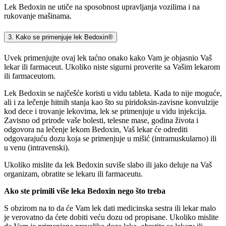
Lek Bedoxin ne utiče na sposobnost upravljanja vozilima i na
rukovanje mašinama.
3. Kako se primenjuje lek Bedoxin®
Uvek primenjujte ovaj lek taćno onako kako Vam je objasnio Vaš
lekar ili farmaceut. Ukoliko niste sigurni proverite sa Vašim lekarom
ili farmaceutom.
Lek Bedoxin se najčešće koristi u vidu tableta. Kada to nije moguće,
ali i za lečenje hitnih stanja kao što su piridoksin-zavisne konvulzije
kod dece i trovanje lekovima, lek se primenjuje u vidu injekcija.
Zavisno od prirode vaše bolesti, telesne mase, godina života i
odgovora na lečenje lekom Bedoxin, Vaš lekar će odrediti
odgovarajuću dozu koja se primenjuje u mišić (intramuskularno) ili
u venu (intravenski).
Ukoliko mislite da lek Bedoxin suviše slabo ili jako deluje na Vaš
organizam, obratite se lekaru ili farmaceutu.
Ako ste primili više leka Bedoxin nego što treba
S obzirom na to da će Vam lek dati medicinska sestra ili lekar malo
je verovatno da ćete dobiti veću dozu od propisane. Ukoliko mislite