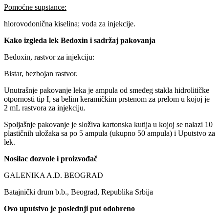
Pomoćne supstance:
hlorovodonična kiselina; voda za injekcije.
Kako izgleda lek Bedoxin i sadržaj pakovanja
Bedoxin, rastvor za injekciju:
Bistar, bezbojan rastvor.
Unutrašnje pakovanje leka je ampula od smeđeg stakla hidrolitičke
otpornosti tip I, sa belim keramičkim prstenom za prelom u kojoj je
2 mL rastvora za injekciju.
Spoljašnje pakovanje je složiva kartonska kutija u kojoj se nalazi 10
plastičnih uložaka sa po 5 ampula (ukupno 50 ampula) i Uputstvo za
lek.
Nosilac dozvole i proizvođač
GALENIKA A.D. BEOGRAD
Batajnički drum b.b., Beograd, Republika Srbija
Ovo uputstvo je poslednji put odobreno