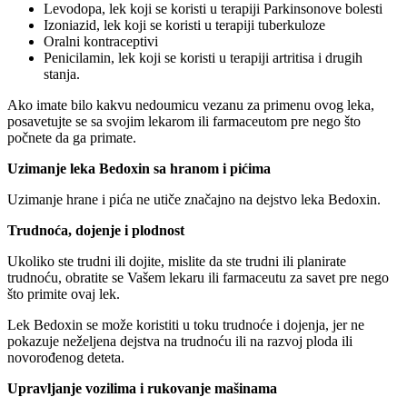
Levodopa, lek koji se koristi u terapiji Parkinsonove bolesti
Izoniazid, lek koji se koristi u terapiji tuberkuloze
Oralni kontraceptivi
Penicilamin, lek koji se koristi u terapiji artritisa i drugih
stanja.
Ako imate bilo kakvu nedoumicu vezanu za primenu ovog leka,
posavetujte se sa svojim lekarom ili farmaceutom pre nego što
počnete da ga primate.
Uzimanje leka Bedoxin sa hranom i pićima
Uzimanje hrane i pića ne utiče značajno na dejstvo leka Bedoxin.
Trudnoća, dojenje i plodnost
Ukoliko ste trudni ili dojite, mislite da ste trudni ili planirate
trudnoću, obratite se Vašem lekaru ili farmaceutu za savet pre nego
što primite ovaj lek.
Lek Bedoxin se može koristiti u toku trudnoće i dojenja, jer ne
pokazuje neželjena dejstva na trudnoću ili na razvoj ploda ili
novorođenog deteta.
Upravljanje vozilima i rukovanje mašinama