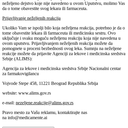
neželjeno dejstvo koje nije navedeno u ovom Uputstvu, molimo Vas
da o tome obavestite svog lekara ili farmaceuta.
Prijavljivanje neželjenih reakcija
Ukoliko Vam se ispolji bilo koja neželjena reakcija, potrebno je da o
tome obavestite lekara ili farmaceuta ili medicinsku sestru. Ovo
uključuje i svaku moguću neželjenu reakciju koja nije navedena u
ovom uputstvu. Prijavljivanjem neželjenih reakcija možete da
pomognete u proceni bezbednosti ovog leka. Sumnju na neželjene
reakcije možete da prijavite Agenciji za lekove i medicinska sredstva
Srbije (ALIMS):
Agencija za lekove i medicinska sredstva Srbije Nacionalni centar
za farmakovigilancu
Vojvode Stepe 458, 11221 Beograd Republika Srbija
website: www.alims.gov.rs
e-mail:
nezeljene.reakcije@alims.gov.rs
Pravo mesto za Vašu reklamu, kontaktirajte nas
na
info@medicamente.ai