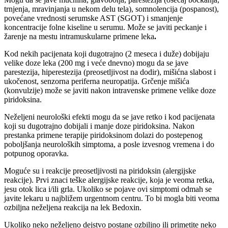
trnjenja, mravinjanja u nekom delu tela), somnolencija (pospanost),
povećane vrednosti serumske AST (SGOT) i smanjenje
koncentracije folne kiseline u serumu. Može se javiti peckanje i
žarenje na mestu intramuskularne primene leka
.
Kod nekih pacijenata koji dugotrajno (2 meseca i duže) dobijaju
velike doze leka (200 mg i veće dnevno) mogu da se jave
parestezija, hiperestezija (preosetljivost na dodir), mišićna slabost i
ukočenost, senzorna periferna neuropatija. Grčenje mišića
(konvulzije) može se javiti nakon intravenske primene velike doze
piridoksina.
Neželjeni neurološki efekti mogu da se jave retko i kod pacijenata
koji su dugotrajno dobijali i manje doze piridoksina. Nakon
prestanka primene terapije piridoksinom dolazi do postepenog
poboljšanja neuroloških simptoma, a posle izvesnog vremena i do
potpunog oporavka.
Moguće su i reakcije preosetljivosti na piridoksin (alergijske
reakcije). Prvi znaci teške alergijske reakcije, koja je veoma retka,
jesu otok lica i/ili grla. Ukoliko se pojave ovi simptomi odmah se
javite lekaru u najbližem urgentnom centru. To bi mogla biti veoma
ozbiljna neželjena reakcija na lek Bedoxin.
Ukoliko neko neželjeno dejstvo postane ozbiljno ili primetite neko