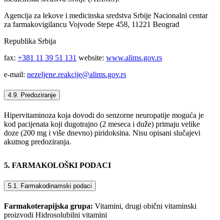
Agencija za lekove i medicinska sredstva Srbije Nacionalni centar
za farmakovigilancu Vojvode Stepe 458, 11221 Beograd
Republika Srbija
fax:
+381 11 39 51 131
website:
www.alims.gov.rs
e-mail:
nezeljene.reakcije@alims.gov.rs
4.9. Predoziranje
Hipervitaminoza koja dovodi do senzorne neuropatije moguća je
kod pacijenata koji dugotrajno (2 meseca i duže) primaju velike
doze (200 mg i više dnevno) piridoksina. Nisu opisani slučajevi
akutnog predoziranja.
5. FARMAKOLOŠKI PODACI
5.1. Farmakodinamski podaci
Farmakoterapijska grupa:
Vitamini, drugi obični vitaminski
proizvodi Hidrosolubilni vitamini