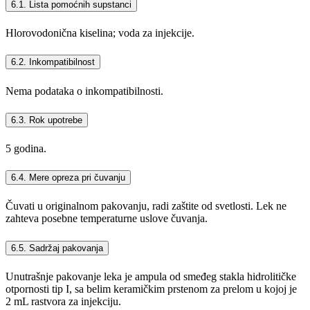
6.1. Lista pomоćnih supstanci
Hlorovodonična kiselina; voda za injekcije.
6.2. Inkompatibilnost
Nema podataka o inkompatibilnosti.
6.3. Rok upotrebe
5 godina.
6.4. Mere opreza pri čuvanju
Čuvati u originalnom pakovanju, radi zaštite od svetlosti. Lek ne
zahteva posebne temperaturne uslove čuvanja.
6.5. Sadržaj pakovanja
Unutrašnje pakovanje leka je ampula od smeđeg stakla hidrolitičke
otpornosti tip I, sa belim keramičkim prstenom za prelom u kojoj je
2 mL rastvora za injekciju.