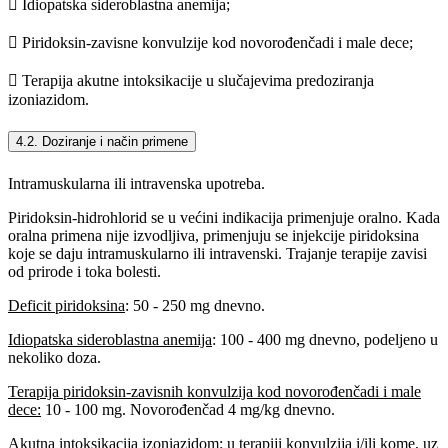
 Idiopatska sideroblastna anemija;
 Piridoksin-zavisne konvulzije kod novorođenčadi i male dece;
 Terapija akutne intoksikacije u slučajevima predoziranja
izoniazidom.
4.2. Doziranje i način primene
Intramuskularna ili intravenska upotreba.
Piridoksin-hidrohlorid se u većini indikacija primenjuje oralno. Kada
oralna primena nije izvodljiva, primenjuju se injekcije piridoksina
koje se daju intramuskularno ili intravenski. Trajanje terapije zavisi
od prirode i toka bolesti.
Deficit piridoksina
: 50 - 250 mg dnevno.
Idiopatska sideroblastna anemija
: 100 - 400 mg dnevno, podeljeno u
nekoliko doza.
Terapija piridoksin-zavisnih konvulzija kod novorođenčadi i male
dece:
10 - 100 mg. Novorođenčad 4 mg/kg dnevno.
Akutna intoksikacija izoniazidom:
u terapiji konvulzija i/ili kome, uz