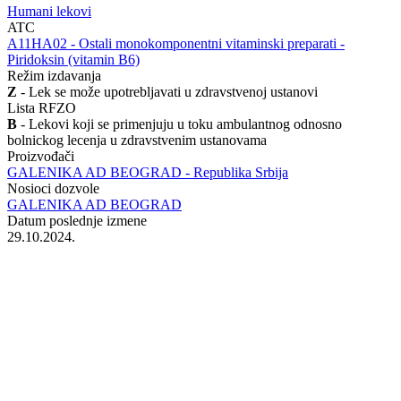
Humani lekovi
ATC
‍A11HA02 - Ostali monokomponentni vitaminski preparati -
Piridoksin (vitamin B6)
Režim izdavanja
Z
- Lek se može upotrebljavati u zdravstvenoj ustanovi
Lista RFZO
B
- Lekovi koji se primenjuju u toku ambulantnog odnosno
bolnickog lecenja u zdravstvenim ustanovama
Proizvođači
GALENIKA AD BEOGRAD - Republika Srbija
Nosioci dozvole
GALENIKA AD BEOGRAD
Datum poslednje izmene
29.10.2024.