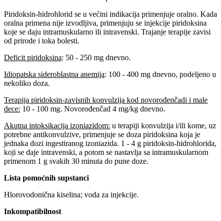
Piridoksin-hidrohlorid se u većini indikacija primenjuje oralno. Kada
oralna primena nije izvodljiva, primenjuju se injekcije piridoksina
koje se daju intramuskularno ili intravenski. Trajanje terapije zavisi
od prirode i toka bolesti.
Deficit piridoksina
: 50 - 250 mg dnevno.
Idiopatska sideroblastna anemija
: 100 - 400 mg dnevno, podeljeno u
nekoliko doza.
Terapija piridoksin-zavisnih konvulzija kod novorođenčadi i male
dece:
10 - 100 mg. Novorođenčad 4 mg/kg dnevno.
Akutna intoksikacija izoniazidom:
u terapiji konvulzija i/ili kome, uz
potrebne antikonvulzive, primenjuje se doza piridoksina koja je
jednaka dozi ingestiranog izoniazida. 1 - 4 g piridoksin-hidrohlorida,
koji se daje intravenski, a potom se nastavlja sa intramuskularnom
primenom 1 g svakih 30 minuta do pune doze.
Lista pomoćnih supstanci
Hlorovodonična kiselina; voda za injekcije.
Inkompatibilnost