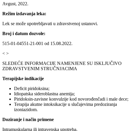
Avgust, 2022.
Režim izdavanja leka:
Lek se može upotrebljavati u zdravstvenoj ustanovi.
Broj i datum dozvole:
515-01-04551-21-001 od 15.08.2022.
< >
SLEDEĆE INFORMACIJE NAMENJENE SU ISKLJUČIVO
ZDRAVSTVENIM STRUČNJACIMA
Terapijske indikacije
Deficit piridoksina;
Idiopatska sideroblastna anemija;
Piridoksin-zavisne konvulzije kod novorođenčadi i male dece;
Terapija akutne intoksikacije u slučajevima predoziranja
izoniazidom.
Doziranje i način primene
Intramuskularna ili intravenska upotreba.