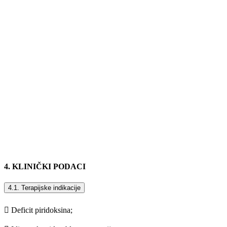
4. KLINIČKI PODACI
4.1. Terapijske indikacije
 Deficit piridoksina;