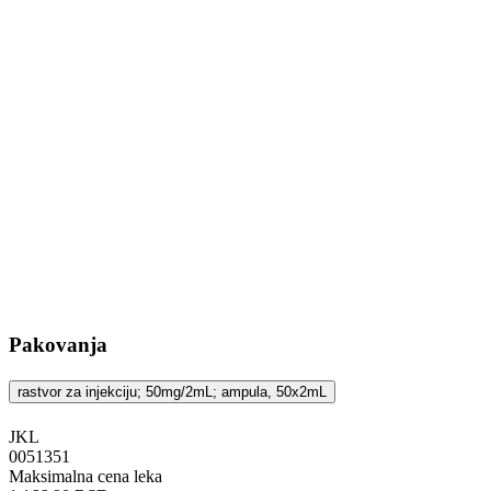
Pakovanja
rastvor za injekciju; 50mg/2mL; ampula, 50x2mL
JKL
‍0051351
Maksimalna cena leka