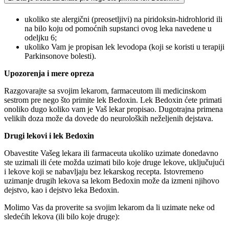
ukoliko ste alergični (preosetljivi) na piridoksin-hidrohlorid ili
na bilo koju od pomoćnih supstanci ovog leka navedene u
odeljku 6;
ukoliko Vam je propisan lek levodopa (koji se koristi u terapiji
Parkinsonove bolesti).
Upozorenja i mere opreza
Razgovarajte sa svojim lekarom, farmaceutom ili medicinskom
sestrom pre nego što primite lek Bedoxin. Lek Bedoxin ćete primati
onoliko dugo koliko vam je Vaš lekar propisao. Dugotrajna primena
velikih doza može da dovede do neuroloških neželjenih dejstava.
Drugi lekovi i lek Bedoxin
Obavestite Vašeg lekara ili farmaceuta ukoliko uzimate donedavno
ste uzimali ili ćete možda uzimati bilo koje druge lekove, uključujući
i lekove koji se nabavljaju bez lekarskog recepta. Istovremeno
uzimanje drugih lekova sa lekom Bedoxin može da izmeni njihovo
dejstvo, kao i dejstvo leka Bedoxin.
Molimo Vas da proverite sa svojim lekarom da li uzimate neke od
sledećih lekova (ili bilo koje druge):