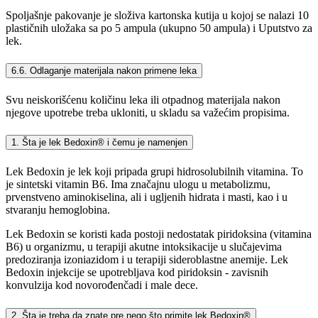
Spoljašnje pakovanje je složiva kartonska kutija u kojoj se nalazi 10
plastičnih uložaka sa po 5 ampula (ukupno 50 ampula) i Uputstvo za
lek.
6.6. Odlaganje materijala nakon primene leka
Svu neiskorišćenu količinu leka ili otpadnog materijala nakon
njegove upotrebe treba ukloniti, u skladu sa važećim propisima.
1. Šta je lek Bedoxin® i čemu je namenjen
Lek Bedoxin je lek koji pripada grupi hidrosolubilnih vitamina. To
je sintetski vitamin B6. Ima značajnu ulogu u metabolizmu,
prvenstveno aminokiselina, ali i ugljenih hidrata i masti, kao i u
stvaranju hemoglobina.
Lek Bedoxin se koristi kada postoji nedostatak piridoksina (vitamina
B6) u organizmu, u terapiji akutne intoksikacije u slučajevima
predoziranja izoniazidom i u terapiji sideroblastne anemije. Lek
Bedoxin injekcije se upotrebljava kod piridoksin - zavisnih
konvulzija kod novorođenčadi i male dece.
2. Šta je treba da znate pre nego što primite lek Bedoxin®