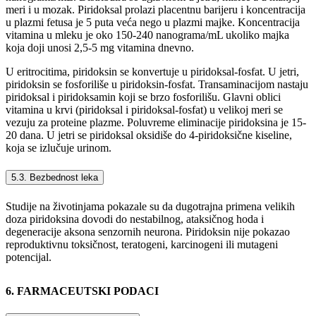
meri i u mozak. Piridoksal prolazi placentnu barijeru i koncentracija
u plazmi fetusa je 5 puta veća nego u plazmi majke. Koncentracija
vitamina u mleku je oko 150-240 nanograma/mL ukoliko majka
koja doji unosi 2,5-5 mg vitamina dnevno.
U eritrocitima, piridoksin se konvertuje u piridoksal-fosfat. U jetri,
piridoksin se fosforiliše u piridoksin-fosfat. Transaminacijom nastaju
piridoksal i piridoksamin koji se brzo fosforilišu. Glavni oblici
vitamina u krvi (piridoksal i piridoksal-fosfat) u velikoj meri se
vezuju za proteine plazme. Poluvreme eliminacije piridoksina je 15-
20 dana. U jetri se piridoksal oksidiše do 4-piridoksične kiseline,
koja se izlučuje urinom.
5.3. Bezbednost leka
Studije na životinjama pokazale su da dugotrajna primena velikih
doza piridoksina dovodi do nestabilnog, ataksičnog hoda i
degeneracije aksona senzornih neurona. Piridoksin nije pokazao
reproduktivnu toksičnost, teratogeni, karcinogeni ili mutageni
potencijal.
6. FARMACEUTSKI PODACI