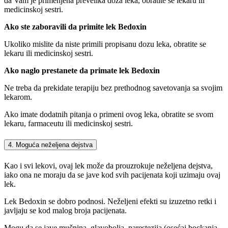
da Vam je primenjena prevelika doza leka, obratite se lekaru ili
medicinskoj sestri.
Ako ste zaboravili da primite lek Bedoxin
Ukoliko mislite da niste primili propisanu dozu leka, obratite se
lekaru ili medicinskoj sestri.
Ako naglo prestanete da primate lek Bedoxin
Ne treba da prekidate terapiju bez prethodnog savetovanja sa svojim
lekarom.
Ako imate dodatnih pitanja o primeni ovog leka, obratite se svom
lekaru, farmaceutu ili medicinskoj sestri.
4. Moguća neželjena dejstva
Kao i svi lekovi, ovaj lek može da prouzrokuje neželjena dejstva,
iako ona ne moraju da se jave kod svih pacijenata koji uzimaju ovaj
lek.
Lek Bedoxin se dobro podnosi. Neželjeni efekti su izuzetno retki i
javljaju se kod malog broja pacijenata.
Mogu da se jave mučnina, glavobolja, parestezija (osećaj bockanja,