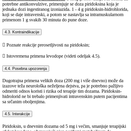
potrebne antikonvulzive, primenjuje se doza piridoksina koja je
jednaka dozi ingestiranog izoniazida. 1 - 4 g piridoksin-hidrohlorida,
koji se daje intravenski, a potom se nastavlja sa intramuskularnom
primenom 1 g svakih 30 minuta do pune doze.
4.3. Kontraindikacije
 Poznate reakcije preosetljivosti na piridoksin;
 Istovremena primena levodope (videti odeljak 4.5).
4.4. Posebna upozorenja
Dugotrajna primena velikih doza (200 mg i više dnevno) može da
izazove teža neurološka neželjena dejstva, pa je potrebno pažljivo
odmeriti odnos koristi i rizika od terapije tim dozama. Piridoksin-
hidrolorid ne bi trebalo primenjivati intravenskim putem pacijentima
sa srčanim oboljenjima.
4.5. Interakcije
Piridoksin, u dnevnim dozama od 5 mg i većim, smanjuje terapijski