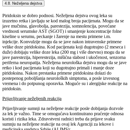
4.8. Neželjena dejstva
Piridoksin se dobro podnosi. Neželjena dejstva ovog leka su
izuzetno retka i javljaju se kod malog broja pacijenata. Mogu da se
jave mučnina, glavobolja, parestezija, somnolencija, povećane
vrednosti serumske AST (SGOT) i smanjenje koncentracije folne
kiseline u serumu, peckanje i žarenje na mestu primene i.m.
injekcije. Konvulzije mogu da se jave nakon intravenske primene
velike doze piridoksina. Kod pacijenata koji dugotrajno (2 meseca i
duže) dobijaju velike doze leka (200 mg i više dnevno) mogu da se
jave parestezija, hiperestezija, mišićna slabost i ukočenost, senzorna
periferna neuropatija. Neželjena neurološka dejstva mogu da se jave
retko i kod pacijenata koji su dugotrajno primali i manje doze
piridoksina. Nakon prestanka primene piridoksina dolazi do
postepenog poboljšanja neuroloških simptoma, a posle izvesnog
vremena i do potpunog oporavka. Moguće su i alergijske reakcije na
piridoksin.
Prijavljivanje neželjenih reakcija
Prijavljivanje sumnji na neželjene reakcije posle dobijanja dozvole
za lek je važno. Time se omogućava kontinuirano praćenje odnosa
koristi i rizika leka. Zdravstveni radnici treba da prijave svaku
sumnju na neželjene reakcije na ovaj lek Agenciji za lekove i
medicinska sredstva Srbije (ALIMS):