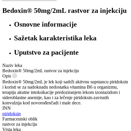
Bedoxin® 50mg/2mL rastvor za injekciju
Osnovne informacije
Sažetak karakteristika leka
Uputstvo za pacijente
Naziv leka
Bedoxin® 50mg/2mL rastvor za injekciju
Opis
Bedoxin® 50mg/2mL je lek koji sadrži aktivnu supstancu piridoksin
i koristi se za nadoknadu nedostatka vitamina B6 u organizmu,
terapiju akutne intoksikacije predoziranjem lekom izoniazidom i
sideroblastne anemije, kao i za lečenje piridoksin-zavisnih
konvulzija kod novorođenčadi i male dece.
INN
piridoksin
Farmaceutski oblik
rastvor za injekciju
Vrsta leka