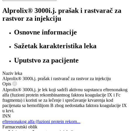
Alprolix® 3000i.j. prašak i rastvarač za
rastvor za injekciju
Osnovne informacije
Sažetak karakteristika leka
Uputstvo za pacijente
Naziv leka
Alprolix® 3000i.j. prašak i rastvarač za rastvor za injekciju
Opis
Alprolix® 3000i.j. je lek koji sadrži aktivnu supstancu eftrenonakog
alfa (fuzioni protein rekombinantnog faktora koagulacije IX i Fc
fragmenta) i koristi se za lečenje i sprečavanje krvarenja kod
pacijenata sa hemofilijom B zbog nedostatka faktora koagulacije IX
u krvi.
INN
eftrenonakog alfa (fuzioni protein rekom...
Farmaceutski oblik