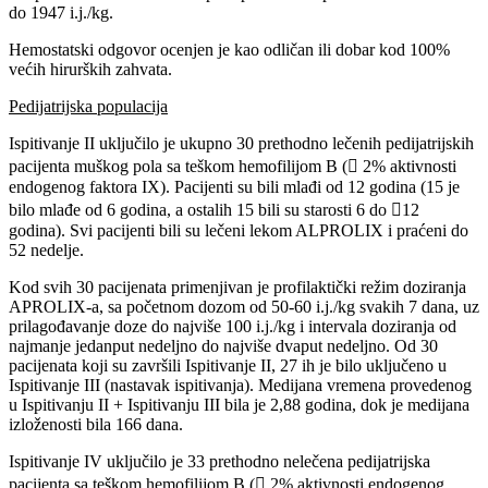
do 1947 i.j./kg.
Hemostatski odgovor ocenjen je kao odličan ili dobar kod 100%
većih hirurških zahvata.
Pedijatrijska populacija
Ispitivanje II uključilo je ukupno 30 prethodno lečenih pedijatrijskih
pacijenta muškog pola sa teškom hemofilijom B ( 2% aktivnosti
endogenog faktora IX). Pacijenti su bili mlađi od 12 godina (15 je
bilo mlađe od 6 godina, a ostalih 15 bili su starosti 6 do 12
godina). Svi pacijenti bili su lečeni lekom ALPROLIX i praćeni do
52 nedelje.
Kod svih 30 pacijenata primenjivan je profilaktički režim doziranja
APROLIX-a, sa početnom dozom od 50-60 i.j./kg svakih 7 dana, uz
prilagođavanje doze do najviše 100 i.j./kg i intervala doziranja od
najmanje jedanput nedeljno do najviše dvaput nedeljno. Od 30
pacijenata koji su završili Ispitivanje II, 27 ih je bilo uključeno u
Ispitivanje III (nastavak ispitivanja). Medijana vremena provedenog
u Ispitivanju II + Ispitivanju III bila je 2,88 godina, dok je medijana
izloženosti bila 166 dana.
Ispitivanje IV uključilo je 33 prethodno nelečena pedijatrijska
pacijenta sa teškom hemofilijom B ( 2% aktivnosti endogenog