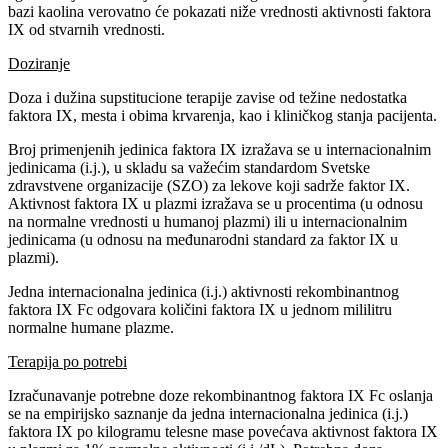
bazi kaolina verovatno će pokazati niže vrednosti aktivnosti faktora
IX od stvarnih vrednosti.
Doziranje
Doza i dužina supstitucione terapije zavise od težine nedostatka
faktora IX, mesta i obima krvarenja, kao i kliničkog stanja pacijenta.
Broj primenjenih jedinica faktora IX izražava se u internacionalnim
jedinicama (i.j.), u skladu sa važećim standardom Svetske
zdravstvene organizacije (SZO) za lekove koji sadrže faktor IX.
Aktivnost faktora IX u plazmi izražava se u procentima (u odnosu
na normalne vrednosti u humanoj plazmi) ili u internacionalnim
jedinicama (u odnosu na međunarodni standard za faktor IX u
plazmi).
Jedna internacionalna jedinica (i.j.) aktivnosti rekombinantnog
faktora IX Fc odgovara količini faktora IX u jednom mililitru
normalne humane plazme.
Terapija po potrebi
Izračunavanje potrebne doze rekombinantnog faktora IX Fc oslanja
se na empirijsko saznanje da jedna internacionalna jedinica (i.j.)
faktora IX po kilogramu telesne mase povećava aktivnost faktora IX