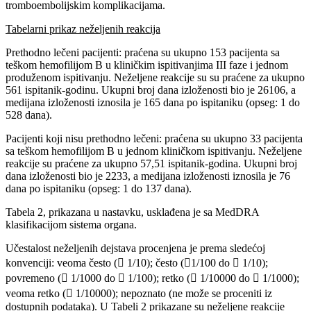
tromboembolijskim komplikacijama.
Tabelarni prikaz neželjenih reakcija
Prethodno lečeni pacijenti: praćena su ukupno 153 pacijenta sa
teškom hemofilijom B u kliničkim ispitivanjima III faze i jednom
produženom ispitivanju. Neželjene reakcije su su praćene za ukupno
561 ispitanik-godinu. Ukupni broj dana izloženosti bio je 26106, a
medijana izloženosti iznosila je 165 dana po ispitaniku (opseg: 1 do
528 dana).
Pacijenti koji nisu prethodno lečeni: praćena su ukupno 33 pacijenta
sa teškom hemofilijom B u jednom kliničkom ispitivanju. Neželjene
reakcije su praćene za ukupno 57,51 ispitanik-godina. Ukupni broj
dana izloženosti bio je 2233, a medijana izloženosti iznosila je 76
dana po ispitaniku (opseg: 1 do 137 dana).
Tabela 2, prikazana u nastavku, usklađena je sa MedDRA
klasifikacijom sistema organa.
Učestalost neželjenih dejstava procenjena je prema sledećoj
konvenciji: veoma često ( 1/10); često (1/100 do  1/10);
povremeno ( 1/1000 do  1/100); retko ( 1/10000 do  1/1000);
veoma retko ( 1/10000); nepoznato (ne može se proceniti iz
dostupnih podataka). U Tabeli 2 prikazane su neželjene reakcije