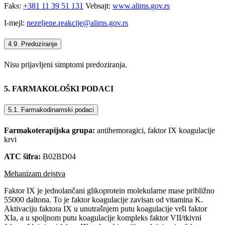
Faks:
+381 11 39 51 131
Vebsajt:
www.alims.gov.rs
I-mejl:
nezeljene.reakcije@alims.gov.rs
4.9. Predoziranje
Nisu prijavljeni simptomi predoziranja.
5. FARMAKOLOŠKI PODACI
5.1. Farmakodinamski podaci
Farmakoterapijska grupa:
antihemoragici, faktor IX koagulacije
krvi
ATC šifra:
B02BD04
Mehanizam dejstva
Faktor IX je jednolančani glikoprotein molekularne mase približno
55000 daltona. To je faktor koagulacije zavisan od vitamina K.
Aktivaciju faktora IX u unutrašnjem putu koagulacije vrši faktor
XIa, a u spoljnom putu koagulacije kompleks faktor VII/tkivni