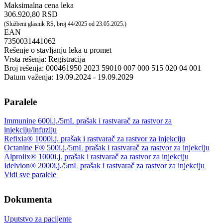
Maksimalna cena leka
306.920,80 RSD
(Službeni glasnik RS, broj 44/2025 od 23.05.2025.)
EAN
7350031441062
Rešenje o stavljanju leka u promet
Vrsta rešenja: Registracija
Broj rešenja: 000461950 2023 59010 007 000 515 020 04 001
Datum važenja: 19.09.2024 - 19.09.2029
Paralele
Immunine 600i.j./5mL prašak i rastvarač za rastvor za
injekciju/infuziju
Refixia® 1000i.j. prašak i rastvarač za rastvor za injekciju
Octanine F® 500i.j./5mL prašak i rastvarač za rastvor za injekciju
Alprolix® 1000i.j. prašak i rastvarač za rastvor za injekciju
Idelvion® 2000i.j./5mL prašak i rastvarač za rastvor za injekciju
Vidi sve paralele
Dokumenta
Uputstvo za pacijente