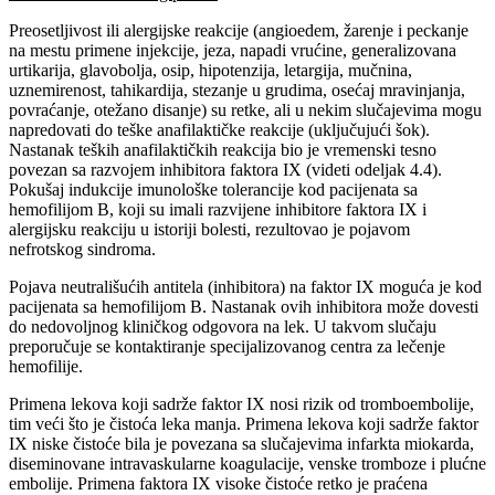
Preosetljivost ili alergijske reakcije (angioedem, žarenje i peckanje
na mestu primene injekcije, jeza, napadi vrućine, generalizovana
urtikarija, glavobolja, osip, hipotenzija, letargija, mučnina,
uznemirenost, tahikardija, stezanje u grudima, osećaj mravinjanja,
povraćanje, otežano disanje) su retke, ali u nekim slučajevima mogu
napredovati do teške anafilaktičke reakcije (uključujući šok).
Nastanak teških anafilaktičkih reakcija bio je vremenski tesno
povezan sa razvojem inhibitora faktora IX (videti odeljak 4.4).
Pokušaj indukcije imunološke tolerancije kod pacijenata sa
hemofilijom B, koji su imali razvijene inhibitore faktora IX i
alergijsku reakciju u istoriji bolesti, rezultovao je pojavom
nefrotskog sindroma.
Pojava neutrališućih antitela (inhibitora) na faktor IX moguća je kod
pacijenata sa hemofilijom B. Nastanak ovih inhibitora može dovesti
do nedovoljnog kliničkog odgovora na lek. U takvom slučaju
preporučuje se kontaktiranje specijalizovanog centra za lečenje
hemofilije.
Primena lekova koji sadrže faktor IX nosi rizik od tromboembolije,
tim veći što je čistoća leka manja. Primena lekova koji sadrže faktor
IX niske čistoće bila je povezana sa slučajevima infarkta miokarda,
diseminovane intravaskularne koagulacije, venske tromboze i plućne
embolije. Primena faktora IX visoke čistoće retko je praćena