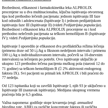
Bezbednost, efikasnost i farmakokinetika leka ALPROLIX
procenjene su u dva multinacionalna, ključna ispitivanja otvorenog
tipa kod prethodno lečenih pacijenata: jednom ispitivanju III faze
kod odraslih i adolescenata (Ispitivanje I) i jednom pedijatrijskom
ispitivanju faze III (Ispitivanje II) (videti
Pedijatrijska populacija
).
Bezbednost i efikasnost leka ALPROLIX procenjene su i kod
prethodno nelečenih pacijenata sa teškom hemofilijom B (Ispitivanje
IV); videti
Pedijatrijska populacija.
Ispitivanje I uporedilo je efikasnost dva profilaktička režima lečenja
(primenu doze od 50 i.j./kg u fiksnom nedeljnom intervalu i primenu
100 i.j./kg u individualizovanom intervalu, počevši sa 10-dnevnim
intervalom) sa lečenjem po potrebi. Ovo ispitivanje uključilo je
ukupno 123 prethodno lečena pacijenta muškog pola (starosti 12 do
71 godine) sa teškom hemofilijom B ( 2% aktivnosti endogenog
faktora IX). Svi pacijenti su primali lek APROLIX i bili praćeni do
77 nedelja.
Od 123 ispitanika koji su završili Ispitivanje I, njih 93 je uključeno u
Ispitivanje III (nastavak ispitivanja). Medijana ukupnog vremena
praćenja bila je 6,5 godina.
Važna napomena: godišnje stope krvarenja (engl.
annualied
bleeding rate
, ABR) za različite koncentrate faktora ili različita