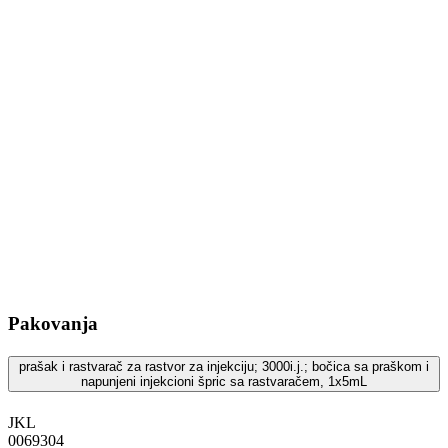
Pakovanja
prašak i rastvarač za rastvor za injekciju; 3000i.j.; bočica sa praškom i
napunjeni injekcioni špric sa rastvaračem, 1x5mL
JKL
‍0069304