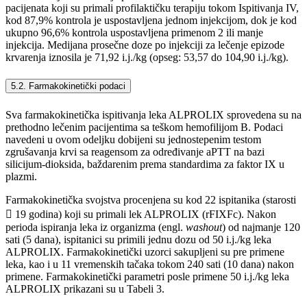
pacijenata koji su primali profilaktičku terapiju tokom Ispitivanja IV,
kod 87,9% kontrola je uspostavljena jednom injekcijom, dok je kod
ukupno 96,6% kontrola uspostavljena primenom 2 ili manje
injekcija. Medijana prosečne doze po injekciji za lečenje epizode
krvarenja iznosila je 71,92 i.j./kg (opseg: 53,57 do 104,90 i.j./kg).
5.2. Farmakokinetički podaci
Sva farmakokinetička ispitivanja leka ALPROLIX sprovedena su na
prethodno lečenim pacijentima sa teškom hemofilijom B. Podaci
navedeni u ovom odeljku dobijeni su jednostepenim testom
zgrušavanja krvi sa reagensom za određivanje aPTT na bazi
silicijum-dioksida, baždarenim prema standardima za faktor IX u
plazmi.
Farmakokinetička svojstva procenjena su kod 22 ispitanika (starosti
 19 godina) koji su primali lek ALPROLIX (rFIXFc). Nakon
perioda ispiranja leka iz organizma (engl.
washout
) od najmanje 120
sati (5 dana), ispitanici su primili jednu dozu od 50 i.j./kg leka
ALPROLIX. Farmakokinetički uzorci sakupljeni su pre primene
leka, kao i u 11 vremenskih tačaka tokom 240 sati (10 dana) nakon
primene. Farmakokinetički parametri posle primene 50 i.j./kg leka
ALPROLIX prikazani su u Tabeli 3.