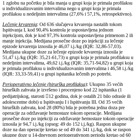
1 zglobu na početku je bila manja u grupi koja je primala profilaksu
u individualizovanim intervalima nego u grupi koja je primala
profilaksu u nedeljnim intervalima (27,6% i 57,1%, retrospektivno).
Lečenje krvarenja
: Od 636 slučajeva krvarenja nastalih tokom
Ispitivanja I, kod 90,4% kontrola je uspostavljena jednom
injekcijom, dok je kod 97,3% kontrola uspostavljena primenom 2 ili
manje injekcija. Medijana prosečne doze po injekciji za lečenje
epizode krvarenja iznosila je 46,07 i.j./kg (IQR: 32,86-57,03).
Medijana ukupne doze za lečenje epizode krvarenja iznosila je
51,47 i.j./kg (IQR: 35,21-61,73) u grupi koja je primala profilaksu u
nedeljnim intervalima, 49,62 i.j./kg (IQR: 35,71-94,82) u grupi koja
je primala profilaksu u individualizovanim intervalima i 46,58 i.j./kg
(IQR: 33,33-59,41) u grupi ispitanika lečenih po potrebi.
Perioperativno lečenje (hirurška profilaksa)
: Ukupno 35 većih
hirurških zahvata je izvršeno i procenjeno kod 22 ispitanika (1
pedijatrijskog, starosti 12 godina, dok je ostalih 21 bilo odrasle ili
adolescentne dobi) u Ispitivanju I i Ispitivanju III. Od 35 većih
hirurških zahvata, kod 28 (80%) bila je potrebna jedna doza pre
operacije za održavanje hemostaze tokom operacije. Medijana
prosečne doze po injekciji za održavanje hemostaze tokom operacije
iznosila je 94,7 i.j./kg (opseg: 49 do 152 i.j./kg). Raspon ukupne
doze na dan operacije kretao se od 49 do 341 i.j./kg, dok se raspon
ukupne doze u 14-dnevnom perioperativnom periodu kretao od 60