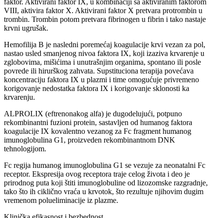
faktor. Aktivirani faktor IX, u kombinaciji sa aktiviranim faktorom
VIII, aktivira faktor X. Aktivirani faktor X pretvara protrombin u
trombin. Trombin potom pretvara fibrinogen u fibrin i tako nastaje
krvni ugrušak.
Hemofilija B je nasledni poremećaj koagulacije krvi vezan za pol,
nastao usled smanjenog nivoa faktora IX, koji izaziva krvarenje u
zglobovima, mišićima i unutrašnjim organima, spontano ili posle
povrede ili hirurškog zahvata. Supstituciona terapija povećava
koncentraciju faktora IX u plazmi i time omogućuje privremeno
korigovanje nedostatka faktora IX i korigovanje sklonosti ka
krvarenju.
ALPROLIX (eftrenonakog alfa) je dugodelujući, potpuno
rekombinantni fuzioni protein, sastavljen od humanog faktora
koagulacije IX kovalentno vezanog za Fc fragment humanog
imunoglobulina G1, proizveden rekombinantnom DNK
tehnologijom.
Fc regija humanog imunoglobulina G1 se vezuje za neonatalni Fc
receptor. Ekspresija ovog receptora traje celog života i deo je
prirodnog puta koji štiti imunoglobuline od lizozomske razgradnje,
tako što ih ciklično vraća u krvotok, što rezultuje njihovim dugim
vremenom polueliminacije iz plazme.
Klinička efikasnost i bezbednost