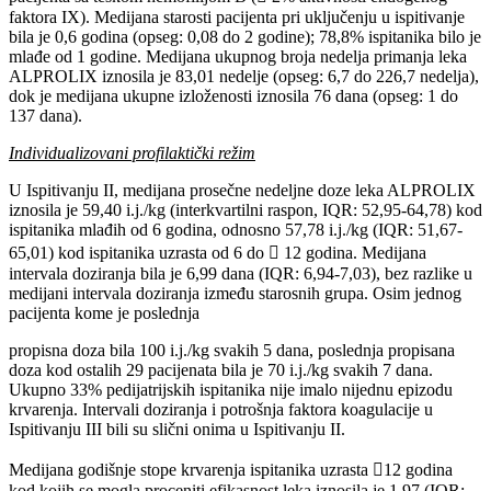
faktora IX). Medijana starosti pacijenta pri uključenju u ispitivanje
bila je 0,6 godina (opseg: 0,08 do 2 godine); 78,8% ispitanika bilo je
mlađe od 1 godine. Medijana ukupnog broja nedelja primanja leka
ALPROLIX iznosila je 83,01 nedelje (opseg: 6,7 do 226,7 nedelja),
dok je medijana ukupne izloženosti iznosila 76 dana (opseg: 1 do
137 dana).
Individualizovani profilaktički režim
U Ispitivanju II, medijana prosečne nedeljne doze leka ALPROLIX
iznosila je 59,40 i.j./kg (interkvartilni raspon, IQR: 52,95-64,78) kod
ispitanika mlađih od 6 godina, odnosno 57,78 i.j./kg (IQR: 51,67-
65,01) kod ispitanika uzrasta od 6 do  12 godina. Medijana
intervala doziranja bila je 6,99 dana (IQR: 6,94-7,03), bez razlike u
medijani intervala doziranja između starosnih grupa. Osim jednog
pacijenta kome je poslednja
propisna doza bila 100 i.j./kg svakih 5 dana, poslednja propisana
doza kod ostalih 29 pacijenata bila je 70 i.j./kg svakih 7 dana.
Ukupno 33% pedijatrijskih ispitanika nije imalo nijednu epizodu
krvarenja. Intervali doziranja i potrošnja faktora koagulacije u
Ispitivanju III bili su slični onima u Ispitivanju II.
Medijana godišnje stope krvarenja ispitanika uzrasta 12 godina
kod kojih se mogla proceniti efikasnost leka iznosila je 1,97 (IQR: