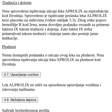
Trudnoća i dojenje
Nisu sprovedena ispitivanja uticaja leka APROLIX na reprodukciju
kod životinja. Sprovedeno je ispitivanje prolaska leka ALPROLIX
kroz placentu na miševima (videte odeljak 5.3). Zbog retke pojave
hemofilije B kod žena, nema dovoljno podataka vezanih za primenu
faktora IX tokom trudnoće i dojenja. Zato faktor IX treba
primenjivati tokom trudnoće i dojenja samo ako postoje jasne
indikacije.
Plodnost
Nema dostupnih podatatka o uticaju ovog leka na plodnost. Nisu
sprovedena ispitivanja uticaja leka APROLIX na plodnost kod
životinja.
4.7. Upravljanje vozilom
Lek ALPROLIX ne utiče na sposobnost upravljanja vozilima i
rukovanja mašinama.
4.8. Neželjena dejstva
Sažetak bezbednosnog profila