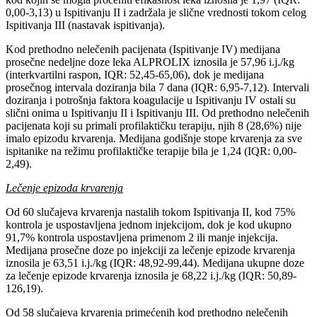
0,00-3,13) u Ispitivanju II i zadržala je slične vrednosti tokom celog
Ispitivanja III (nastavak ispitivanja).
Kod prethodno nelečenih pacijenata (Ispitivanje IV) medijana
prosečne nedeljne doze leka ALPROLIX iznosila je 57,96 i.j./kg
(interkvartilni raspon, IQR: 52,45-65,06), dok je medijana
prosečnog intervala doziranja bila 7 dana (IQR: 6,95-7,12). Intervali
doziranja i potrošnja faktora koagulacije u Ispitivanju IV ostali su
slični onima u Ispitivanju II i Ispitivanju III. Od prethodno nelečenih
pacijenata koji su primali profilaktičku terapiju, njih 8 (28,6%) nije
imalo epizodu krvarenja. Medijana godišnje stope krvarenja za sve
ispitanike na režimu profilaktičke terapije bila je 1,24 (IQR: 0,00-
2,49).
Lečenje epizoda krvarenja
Od 60 slučajeva krvarenja nastalih tokom Ispitivanja II, kod 75%
kontrola je uspostavljena jednom injekcijom, dok je kod ukupno
91,7% kontrola uspostavljena primenom 2 ili manje injekcija.
Medijana prosečne doze po injekciji za lečenje epizode krvarenja
iznosila je 63,51 i.j./kg (IQR: 48,92-99,44). Medijana ukupne doze
za lečenje epizode krvarenja iznosila je 68,22 i.j./kg (IQR: 50,89-
126,19).
Od 58 slučajeva krvarenja primećenih kod prethodno nelečenih