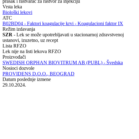
prašak i rastvarač za rastvor za injekciju
Vrsta leka
Biološki lekovi
ATC
‍B02BD04 - Faktori koagulacije krvi - Koagulacioni faktor IX
Režim izdavanja
SZR
- Lek se može upotrebljavati u stacionarnoj zdravstvenoj
ustanovi, izuzetno, uz recept
Lista RFZO
Lek nije na listi lekova RFZO
Proizvođači
SWEDISH ORPHAN BIOVITRUM AB (PUBL) - Švedska
Nosioci dozvole
PROVIDENS D.O.O., BEOGRAD
Datum poslednje izmene
29.10.2024.