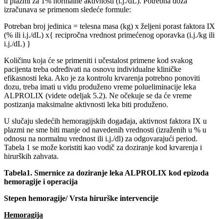
u plazmi za 1% normalne aktivnosti (i.j./dL). Potrebna doza
izračunava se primenom sledeće formule:
Potreban broj jedinica = telesna masa (kg) x željeni porast faktora IX
(% ili i.j./dL) x{ recipročna vrednost primećenog oporavka (i.j./kg ili
i.j./dL) }
Količinu koja će se primeniti i učestalost primene kod svakog
pacijenta treba određivati na osnovu individualne kliničke
efikasnosti leka. Ako je za kontrolu krvarenja potrebno ponoviti
dozu, treba imati u vidu produženo vreme polueliminacije leka
ALPROLIX (videte odeljak 5.2). Ne očekuje se da će vreme
postizanja maksimalne aktivnosti leka biti produženo.
U slučaju sledećih hemoragijskih događaja, aktivnost faktora IX u
plazmi ne sme biti manje od navedenih vrednosti (izraženih u % u
odnosu na normalnu vrednost ili i.j./dl) za odgovarajući period.
Tabela 1 se može koristiti kao vodič za doziranje kod krvarenja i
hirurških zahvata.
Tabela1. Smernice za doziranje leka ALPROLIX kod epizoda
hemoragije i operacija
Stepen hemoragije/ Vrsta hirurške intervencije
Hemoragija