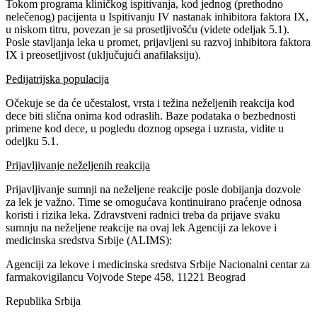
Tokom programa kliničkog ispitivanja, kod jednog (prethodno
nelečenog) pacijenta u Ispitivanju IV nastanak inhibitora faktora IX,
u niskom titru, povezan je sa prosetljivošću (videte odeljak 5.1).
Posle stavljanja leka u promet, prijavljeni su razvoj inhibitora faktora
IX i preosetljivost (uključujući anafilaksiju).
Pedijatrijska populacija
Očekuje se da će učestalost, vrsta i težina neželjenih reakcija kod
dece biti slična onima kod odraslih. Baze podataka o bezbednosti
primene kod dece, u pogledu doznog opsega i uzrasta, vidite u
odeljku 5.1.
Prijavljivanje neželjenih reakcija
Prijavljivanje sumnji na neželjene reakcije posle dobijanja dozvole
za lek je važno. Time se omogućava kontinuirano praćenje odnosa
koristi i rizika leka. Zdravstveni radnici treba da prijave svaku
sumnju na neželjene reakcije na ovaj lek Agenciji za lekove i
medicinska sredstva Srbije (ALIMS):
Agenciji za lekove i medicinska sredstva Srbije Nacionalni centar za
farmakovigilancu Vojvode Stepe 458, 11221 Beograd
Republika Srbija