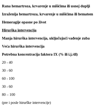
Rana hemartroza, krvarenje u mišićima ili usnoj duplji
Izraženija hemartroza, krvarenje u mišićima ili hematom
Hemoragije opasne po život
Hirurška intervencija
Manja hirurška intervencija, uključujući vađenje zuba
Veća hirurška intervencija
Potrebna koncentracija faktora IX (% ili i.j./dl)
20 - 40
30 - 60
60 - 100
30 - 60
80 – 100
(pre i posle hirurške intervencije)