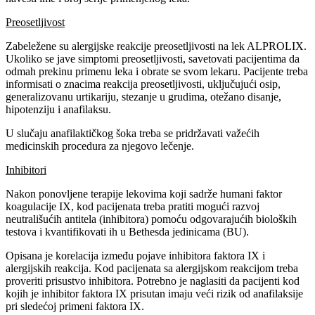
Preosetljivost
Zabeležene su alergijske reakcije preosetljivosti na lek ALPROLIX.
Ukoliko se jave simptomi preosetljivosti, savetovati pacijentima da
odmah prekinu primenu leka i obrate se svom lekaru. Pacijente treba
informisati o znacima reakcija preosetljivosti, uključujući osip,
generalizovanu urtikariju, stezanje u grudima, otežano disanje,
hipotenziju i anafilaksu.
U slučaju anafilaktičkog šoka treba se pridržavati važećih
medicinskih procedura za njegovo lečenje.
Inhibitori
Nakon ponovljene terapije lekovima koji sadrže humani faktor
koagulacije IX, kod pacijenata treba pratiti mogući razvoj
neutrališućih antitela (inhibitora) pomoću odgovarajućih bioloških
testova i kvantifikovati ih u Bethesda jedinicama (BU).
Opisana je korelacija između pojave inhibitora faktora IX i
alergijskih reakcija. Kod pacijenata sa alergijskom reakcijom treba
proveriti prisustvo inhibitora. Potrebno je naglasiti da pacijenti kod
kojih je inhibitor faktora IX prisutan imaju veći rizik od anafilaksije
pri sledećoj primeni faktora IX.