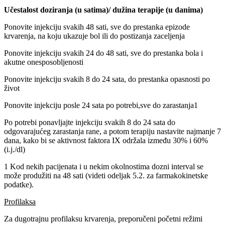
Učestalost doziranja (u satima)/ dužina terapije (u danima)
Ponovite injekciju svakih 48 sati, sve do prestanka epizode
krvarenja, na koju ukazuje bol ili do postizanja zaceljenja
Ponovite injekciju svakih 24 do 48 sati, sve do prestanka bola i
akutne onesposobljenosti
Ponovite injekciju svakih 8 do 24 sata, do prestanka opasnosti po
život
Ponovite injekciju posle 24 sata po potrebi,sve do zarastanja1
Po potrebi ponavljajte injekciju svakih 8 do 24 sata do
odgovarajućeg zarastanja rane, a potom terapiju nastavite najmanje 7
dana, kako bi se aktivnost faktora IX održala između 30% i 60%
(i.j./dl)
1 Kod nekih pacijenata i u nekim okolnostima dozni interval se
može produžiti na 48 sati (videti odeljak 5.2. za farmakokinetske
podatke).
Profilaksa
Za dugotrajnu profilaksu krvarenja, preporučeni početni režimi