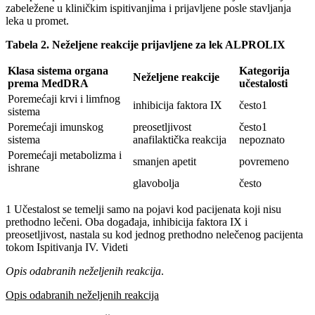
zabeležene u kliničkim ispitivanjima i prijavljene posle stavljanja
leka u promet.
Tabela 2. Neželjene reakcije prijavljene za lek ALPROLIX
Klasa sistema organa
Kategorija
Neželjene reakcije
prema MedDRA
učestalosti
Poremećaji krvi i limfnog
inhibicija faktora IX
često1
sistema
Poremećaji imunskog
preosetljivost
često1
sistema
anafilaktička reakcija
nepoznato
Poremećaji metabolizma i
smanjen apetit
povremeno
ishrane
glavobolja
često
1 Učestalost se temelji samo na pojavi kod pacijenata koji nisu
prethodno lečeni. Oba događaja, inhibicija faktora IX i
preosetljivost, nastala su kod jednog prethodno nelečenog pacijenta
tokom Ispitivanja IV. Videti
Opis odabranih neželjenih reakcija
.
Opis odabranih neželjenih reakcija