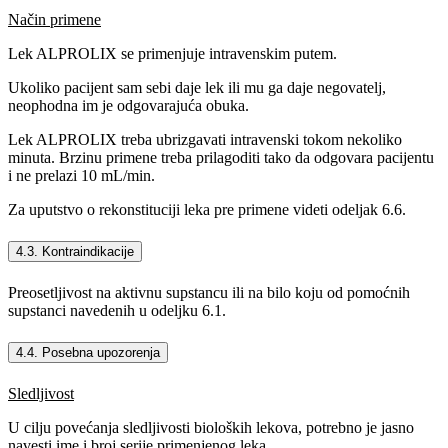
Način primene
Lek ALPROLIX se primenjuje intravenskim putem.
Ukoliko pacijent sam sebi daje lek ili mu ga daje negovatelj,
neophodna im je odgovarajuća obuka.
Lek ALPROLIX treba ubrizgavati intravenski tokom nekoliko
minuta. Brzinu primene treba prilagoditi tako da odgovara pacijentu
i ne prelazi 10 mL/min.
Za uputstvo o rekonstituciji leka pre primene videti odeljak 6.6.
4.3. Kontraindikacije
Preosetljivost na aktivnu supstancu ili na bilo koju od pomoćnih
supstanci navedenih u odeljku 6.1.
4.4. Posebna upozorenja
Sledljivost
U cilju povećanja sledljivosti bioloških lekova, potrebno je jasno
navesti ime i broj serije primenjenog leka.