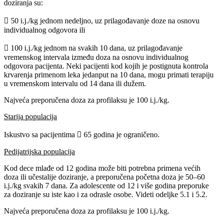
doziranja su:
 50 i.j./kg jednom nedeljno, uz prilagođavanje doze na osnovu
individualnog odgovora ili
 100 i.j./kg jednom na svakih 10 dana, uz prilagođavanje
vremenskog intervala između doza na osnovu individualnog
odgovora pacijenta. Neki pacijenti kod kojih je postignuta kontrola
krvarenja primenom leka jedanput na 10 dana, mogu primati terapiju
u vremenskom intervalu od 14 dana ili dužem.
Najveća preporučena doza za profilaksu je 100 i.j./kg.
Starija populacija
Iskustvo sa pacijentima  65 godina je ograničeno.
Pedijatrijska populacija
Kod dece mlađe od 12 godina može biti potrebna primena većih
doza ili učestalije doziranje, a preporučena početna doza je 50–60
i.j./kg svakih 7 dana. Za adolescente od 12 i više godina preporuke
za doziranje su iste kao i za odrasle osobe. Videti odeljke 5.1 i 5.2.
Najveća preporučena doza za profilaksu je 100 i.j./kg.