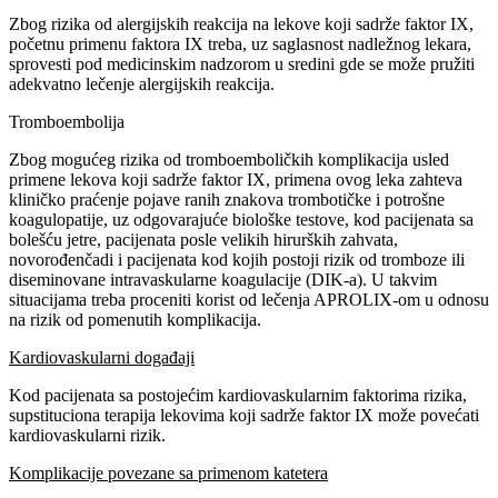
Zbog rizika od alergijskih reakcija na lekove koji sadrže faktor IX,
početnu primenu faktora IX treba, uz saglasnost nadležnog lekara,
sprovesti pod medicinskim nadzorom u sredini gde se može pružiti
adekvatno lečenje alergijskih reakcija.
Tromboembolija
Zbog mogućeg rizika od tromboemboličkih komplikacija usled
primene lekova koji sadrže faktor IX, primena ovog leka zahteva
kliničko praćenje pojave ranih znakova trombotičke i potrošne
koagulopatije, uz odgovarajuće biološke testove, kod pacijenata sa
bolešću jetre, pacijenata posle velikih hirurških zahvata,
novorođenčadi i pacijenata kod kojih postoji rizik od tromboze ili
diseminovane intravaskularne koagulacije (DIK-a). U takvim
situacijama treba proceniti korist od lečenja APROLIX-om u odnosu
na rizik od pomenutih komplikacija.
Kardiovaskularni događaji
Kod pacijenata sa postojećim kardiovaskularnim faktorima rizika,
supstituciona terapija lekovima koji sadrže faktor IX može povećati
kardiovaskularni rizik.
Komplikacije povezane sa primenom katetera