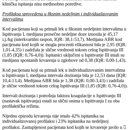
klinička ispitanja nisu međusobno poredive.
Profilaksa sprovedena u fiksnim nedeljnim i individualizovanim
intervalima
Kod pacijenata koji su primali lek u fiksnim nedeljnim intervalima u
Ispitivanju I, medijana prosečne nedeljne doze iznosila je 45,17
i.j./kg (interkvartilni raspon, IQR: 38,1-53,7). Medijana ABR kod
pacijenata kod kojih se mogla proceniti efikasnost bila je 2,95 (IQR:
1,01-4,35) i zadržala je slične vrednosti tokom celog Ispitivanja III
(1,85 (IQR: 0,76-4,0)). Ispitanici uključeni u Ispitivanje III imali su
medijanu spontanih krvarenja u zglobove od 0,38 (IQR: 0,00-1,43).
Kod pacijenata koji su primali lek u individualizovanim intervalima
u Ispitivanju I, medijana intervala doziranja bila je 12,53 dana (IQR:
10,4-13,4). Medijana ABR bila je 1,38 (IQR: 0,00-3,43) i zadržala
je slične vrednosti tokom celog Ispitivanja III (1,85 (IQR: 0,76-4,0)).
Intervali doziranja i potrošnja faktora koagulacije u Ispitivanju III
(nastavak ispitivanja) ostali su slični onima u Ispitivanju I za oba
profilaktička režima.
Nijednu epizodu krvarenja nije imalo 42% ispitanika na
individualizovanoj profilaksi i 23% ispitanika na nedeljnoj
profilaksi. Zastupljenost pacijenata kod kojih se krvarenje javilo u 