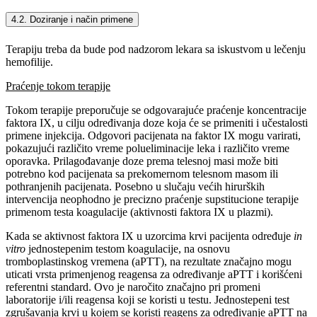
4.2. Doziranje i način primene
Terapiju treba da bude pod nadzorom lekara sa iskustvom u lečenju
hemofilije.
Praćenje tokom terapije
Tokom terapije preporučuje se odgovarajuće praćenje koncentracije
faktora IX, u cilju određivanja doze koja će se primeniti i učestalosti
primene injekcija. Odgovori pacijenata na faktor IX mogu varirati,
pokazujući različito vreme polueliminacije leka i različito vreme
oporavka. Prilagođavanje doze prema telesnoj masi može biti
potrebno kod pacijenata sa prekomernom telesnom masom ili
pothranjenih pacijenata. Posebno u slučaju većih hirurških
intervencija neophodno je precizno praćenje supstitucione terapije
primenom testa koagulacije (aktivnosti faktora IX u plazmi).
Kada se aktivnost faktora IX u uzorcima krvi pacijenta određuje
in
vitro
jednostepenim testom koagulacije, na osnovu
tromboplastinskog vremena (aPTT), na rezultate značajno mogu
uticati vrsta primenjenog reagensa za određivanje aPTT i korišćeni
referentni standard. Ovo je naročito značajno pri promeni
laboratorije i/ili reagensa koji se koristi u testu. Jednostepeni test
zgrušavanja krvi u kojem se koristi reagens za određivanje aPTT na