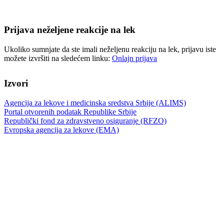
Prijava neželjene reakcije na lek
Ukoliko sumnjate da ste imali neželjenu reakciju na lek, prijavu iste
možete izvršiti na sledećem linku:
Onlajn prijava
Izvori
Agencija za lekove i medicinska sredstva Srbije (ALIMS)
Portal otvorenih podatak Republike Srbije
Republički fond za zdravstveno osiguranje (RFZO)
Evropska agencija za lekove (EMA)