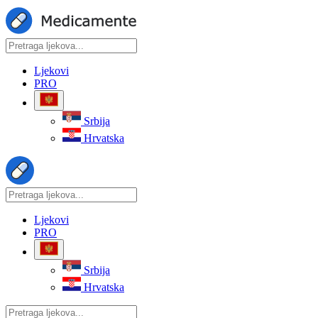
Ljekovi
PRO
Srbija
Hrvatska
Ljekovi
PRO
Srbija
Hrvatska