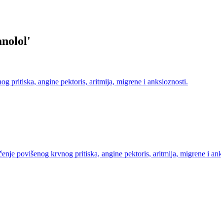
nolol
'
tiska, angine pektoris, aritmija, migrene i anksioznosti.
 povišenog krvnog pritiska, angine pektoris, aritmija, migrene i ank