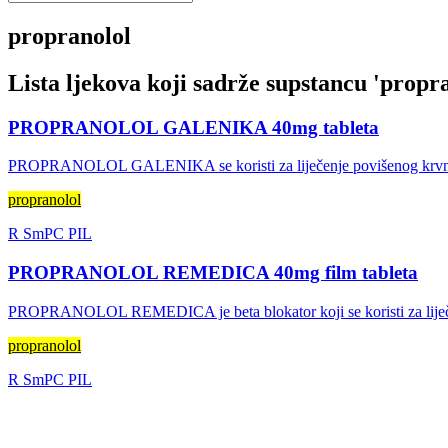
propranolol
Lista ljekova koji sadrže supstancu '
propra
PROPRANOLOL GALENIKA 40mg tableta
PROPRANOLOL GALENIKA se koristi za liječenje povišenog krvnog pri
propranolol
R
SmPC
PIL
PROPRANOLOL REMEDICA 40mg film tableta
PROPRANOLOL REMEDICA je beta blokator koji se koristi za liječenje
propranolol
R
SmPC
PIL