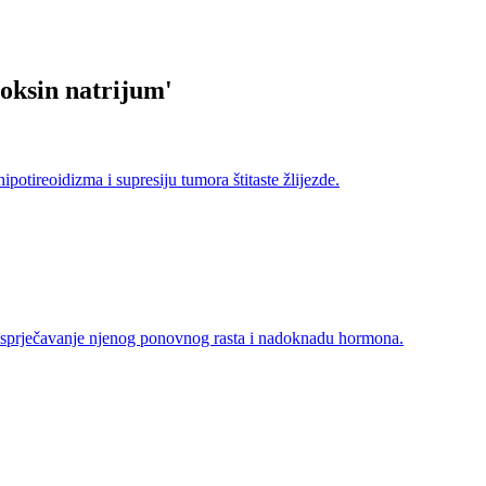
roksin natrijum
'
otireoidizma i supresiju tumora štitaste žlijezde.
, sprječavanje njenog ponovnog rasta i nadoknadu hormona.