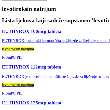
levotiroksin natrijum
Lista ljekova koji sadrže supstancu '
levoti
EUTHYROX 100mcg tableta
EUTHYROX – sintetski hormon štitaste žlijezde za liječenje strume, hip
levotiroksin natrijum
R
SmPC
PIL
EUTHYROX 112mcg tableta
EUTHYROX je sintetski hormon štitaste žlijezde za liječenje strume
levotiroksin natrijum
R
SmPC
PIL
EUTHYROX 125mcg tableta