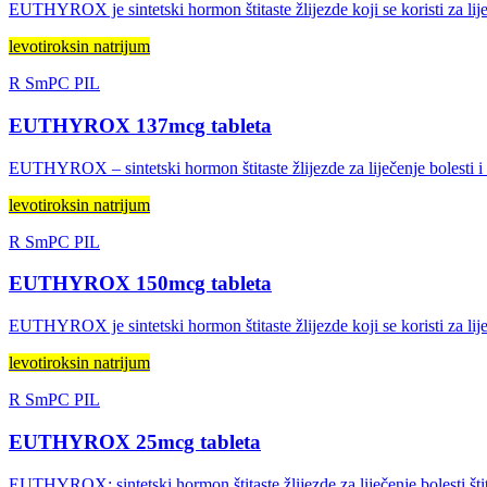
EUTHYROX je sintetski hormon štitaste žlijezde koji se koristi za lije
levotiroksin natrijum
R
SmPC
PIL
EUTHYROX 137mcg tableta
EUTHYROX – sintetski hormon štitaste žlijezde za liječenje bolesti i p
levotiroksin natrijum
R
SmPC
PIL
EUTHYROX 150mcg tableta
EUTHYROX je sintetski hormon štitaste žlijezde koji se koristi za liječ
levotiroksin natrijum
R
SmPC
PIL
EUTHYROX 25mcg tableta
EUTHYROX: sintetski hormon štitaste žlijezde za liječenje bolesti šti