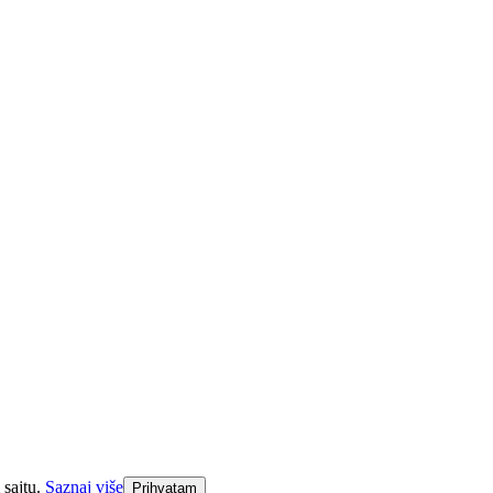
 sajtu.
Saznaj više
Prihvatam