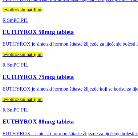
levotiroksin natrijum
R
SmPC
PIL
EUTHYROX 50mcg tableta
EUTHYROX je sintetski hormon štitaste žlijezde za liječenje bolesti i 
levotiroksin natrijum
R
SmPC
PIL
EUTHYROX 75mcg tableta
EUTHYROX je sintetski hormon štitaste žlijezde koji se koristi za liječ
levotiroksin natrijum
R
SmPC
PIL
EUTHYROX 88mcg tableta
EUTHYROX – sintetski hormon štitaste žlijezde za liječenje bolesti i