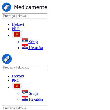
Ljekovi
PRO
Srbija
Hrvatska
Ljekovi
PRO
Srbija
Hrvatska