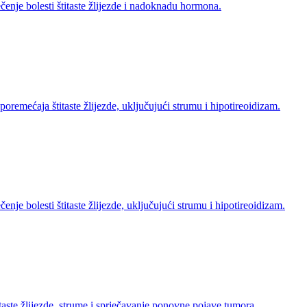
čenje bolesti štitaste žlijezde i nadoknadu hormona.
oremećaja štitaste žlijezde, uključujući strumu i hipotireoidizam.
enje bolesti štitaste žlijezde, uključujući strumu i hipotireoidizam.
taste žlijezde, strume i sprječavanje ponovne pojave tumora.