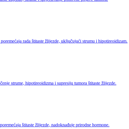
poremećaja rada štitaste žlijezde, uključujući strumu i hipotireoidizam.
enje strume, hipotireoidizma i supresiju tumora štitaste žlijezde.
 poremećaja štitaste žlijezde, nadoknađuje prirodne hormone.