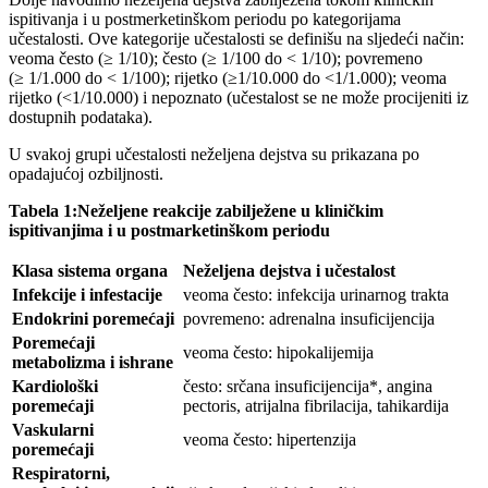
ispitivanja i u postmerketinškom periodu po kategorijama
učestalosti. Ove kategorije učestalosti se definišu na sljedeći način:
veoma često (≥ 1/10); često (≥ 1/100 do < 1/10); povremeno
(≥ 1/1.000 do < 1/100); rijetko (≥1/10.000 do <1/1.000); veoma
rijetko (<1/10.000) i nepoznato (učestalost se ne može procijeniti iz
dostupnih podataka).
U svakoj grupi učestalosti neželjena dejstva su prikazana po
opadajućoj ozbiljnosti.
Tabela 1:Neželjene reakcije zabilježene u kliničkim
ispitivanjima i u postmarketinškom periodu
Klasa sistema organa
Neželjena dejstva i učestalost
Infekcije i infestacije
veoma često: infekcija urinarnog trakta
Endokrini poremećaji
povremeno: adrenalna insuficijencija
Poremećaji
veoma često: hipokalijemija
metabolizma i ishrane
Kardiološki
često: srčana insuficijencija*, angina
poremećaji
pectoris, atrijalna fibrilacija, tahikardija
Vaskularni
veoma često: hipertenzija
poremećaji
Respiratorni,