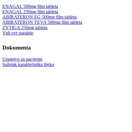
ENAGAL 500mg film tableta
ENAGAL 250mg film tableta
ABIRATERON EG 500mg film tableta
ABIRATERON TEVA 500mg film tableta
ZYTIGA 250mg tableta
Vidi sve paralele
Dokumenta
Uputstvo za pacijente
Sažetak karakteristika lijeka