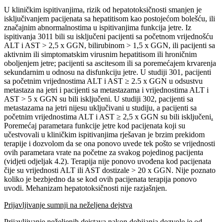
U kliničkim ispitivanjima, rizik od hepatotoksičnosti smanjen je
isključivanjem pacijenata sa hepatitisom kao postojećom bolešću, ili
značajnim abnormalnostima u ispitivanjima funkcija jetre. Iz
ispitivanja 3011 bili su isključeni pacijenti sa početnom vrijednošću
ALT i AST > 2,5 x GGN, bilirubinom > 1,5 x GGN, ili pacijenti sa
aktivnim ili simptomatskim virusnim hepatitisom ili hroničnim
oboljenjem jetre; pacijenti sa ascitesom ili sa poremećajem krvarenja
sekundarnim u odnosu na disfunkciju jetre. U studiji 301, pacijenti
sa početnim vrijednostima ALT i AST ≥ 2.5 x GGN u odsustvu
metastaza na jetri i pacijenti sa metastazama i vrijednostima ALT i
AST > 5 x GGN su bili isključeni. U studiji 302, pacijenti sa
metastazama na jetri nijesu uključivani u studiju, a pacijenti sa
početnim vrijednostima ALT i AST ≥ 2,5 x GGN su bili isključeni
.
Poremećaj parametara funkcije jetre kod pacijenata koji su
učestvovali u kliničkim ispitivanjima rješavan je brzim prekidom
terapije i dozvolom da se ona ponovo uvede tek pošto se vrijednosti
ovih parametara vrate na početne za svakog pojedinog pacijenta
(vidjeti odjeljak 4.2). Terapija nije ponovo uvođena kod pacijenata
čije su vrijednosti ALT ili AST dostizale > 20 x GGN. Nije poznato
koliko je bezbjedno da se kod ovih pacijenata terapija ponovo
uvodi. Mehanizam hepatotoksičnosti nije razjašnjen.
Prijavljivanje sumnji na neželjena dejstva
Prijavljivanje neželjenih dejstava nakon dobijanja dozvole je od