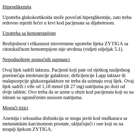
Hiperglikemija
Upotreba glukokortikoida može povećati hiperglikemiju, zato treba
redovno mjeriti šećer u krvi kod pacijenata sa dijabetesom.
Upotreba sa hemoterapijom
Bezbjednost i efikasnost istovremene upotrebe lijeka ZYTIGA sa
citotoksičnom hemotrepijom nije utvđena (vidjeti odjeljak 5.1).
Nepodnošenje pomoćnih supstanci
Ovaj lijek sadrži laktozu. Pacijenti koji pate od rijetkog nasljednog
poremećaja intolerancije galaktoze, deficijencije Lapp laktaze ili
malapsorpcije glukozegalaktoze ne treba da uzimaju ovaj lijek. Ovaj
lijek sadrži i više od 1,18 mmol (ili 27 mg) natrijuma po dozi od
dvije tablete. Ovo treba da se uzme u obzir kod pacijenata koji su na
ishrani sa ograničenim unosom natrijuma.
Mogući rizici
Anemija i seksualna disfunkcija se mogu javiti kod muškaraca sa
metastatskim karcinomom prostate, uključujući i one koji su na
terapiji lijekom ZYTIGA.