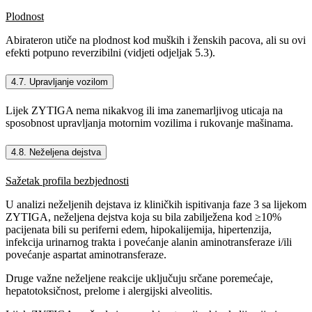
Plodnost
Abirateron utiče na plodnost kod muških i ženskih pacova, ali su ovi
efekti potpuno reverzibilni (vidjeti odjeljak 5.3).
4.7. Upravljanje vozilom
Lijek ZYTIGA nema nikakvog ili ima zanemarljivog uticaja na
sposobnost upravljanja motornim vozilima i rukovanje mašinama.
4.8. Neželjena dejstva
Sažetak profila bezbjednosti
U analizi neželjenih dejstava iz kliničkih ispitivanja faze 3 sa lijekom
ZYTIGA, neželjena dejstva koja su bila zabilježena kod ≥10%
pacijenata bili su periferni edem, hipokalijemija, hipertenzija,
infekcija urinarnog trakta i povećanje alanin aminotransferaze i/ili
povećanje aspartat aminotransferaze.
Druge važne neželjene reakcije uključuju srčane poremećaje,
hepatotoksičnost, prelome i alergijski alveolitis.