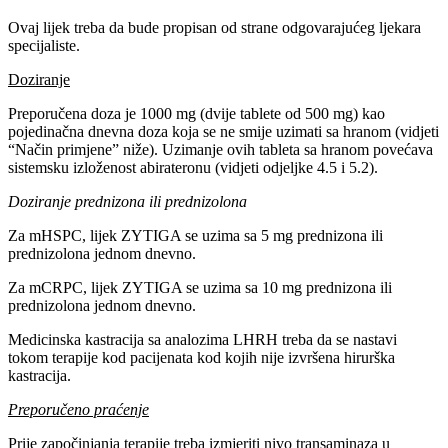
Ovaj lijek treba da bude propisan od strane odgovarajućeg ljekara
specijaliste.
Doziranje
Preporučena doza je 1000 mg (dvije tablete od 500 mg) kao
pojedinačna dnevna doza koja se ne smije uzimati sa hranom (vidjeti
“Način primjene” niže). Uzimanje ovih tableta sa hranom povećava
sistemsku izloženost abirateronu (vidjeti odjeljke 4.5 i 5.2).
Doziranje prednizona ili prednizolona
Za mHSPC, lijek ZYTIGA se uzima sa 5 mg prednizona ili
prednizolona jednom dnevno.
Za mCRPC, lijek ZYTIGA se uzima sa 10 mg prednizona ili
prednizolona jednom dnevno.
Medicinska kastracija sa analozima LHRH treba da se nastavi
tokom terapije kod pacijenata kod kojih nije izvršena hirurška
kastracija.
Preporučeno praćenje
Prije započinjanja terapije treba izmjeriti nivo transaminaza u