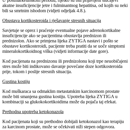
U postmarketinškom periodu, rijetko su bili prijavljeni slučajevi
akutne insuficijencije jetre i fulminantnog hepatitisa, od kojih su neki
bili sa smrtnim ishodom (vidjeti odjeljak 4.8.).
Obustava kortikosteroida i rješavanje stresnih situacija
Savjetuje se oprez i praćenje eventualne pojave adrenokortikalne
insuficijencije ako se pacijentima obustavlja prednizon ili
prednizolon. Ako se primjena lijeka ZYTIGA nastavi i pošto se
obustave kortikosteroidi, pacijente treba pratiti da se uoče simptomi
mineralokortikoidnog viška (vidjeti informacije date gore).
Kod pacijenata na prednizonu ili prednizolonu koji trpe neuobičajeni
stres može biti indikovano davanje povećane doze kortikosteroida
prije, tokom i poslije stresnih situacija.
Gustina kostiju
Kod muškaraca sa odmaklim metastatskim karcinomom prostate
može biti smanjena gustina kostiju. Upotreba lijeka ZYTIGA u
kombinaciji sa glukokokortikoidima može da pojača taj efekat.
Prethodna upotreba ketokonazola
Kod pacijenata koji su prethodno dobijali ketokonazol kao terapiju
za karcinom prostate, može se očekivati niži stepen odgovora.