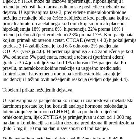
Lijek ZYTIGA može da izazove hipertenziju, hipokalijemiju i
retenciju tečnosti, kao farmakodinamske posljedice mehanizma
dejstva. U ispitivanjima faze 3, predviđene mineralokortikoidne
neželjene reakcije bile su češće zabilježene kod pacijenata koji su
primali abirateron acetat nego kod onih koji su primali placebo:
hipokalijemija 18% prema 8%, hipertenzija 22% prema 16% i
retencija tečnosti (periferni edem) 23% prema 17%
.
Kod pacijenata
koji su primali abirateron acetat, CTCAE (verzija 4.0) hipokalijemija
gradusa 3 i 4 zabilježena je kod 6% odnosno 2% pacijenata,
CTCAE (verzija 4.0). Hipertenzija gradusa 3 i 4 zabilježena je kod
8%, odnosno 5% pacijenata, retencija tečnosti (periferni edem)
gradusa 3 i 4 je zabilježena kod 1% odnosno 1% pacijenata. Po
pravilu, mineralokortikoidne reakcije su uspješno medicinski
kontrolisane. Istovremena upotreba kortikosteroida smanjuje
incidenciju i težinu ovih neželjenih reakcija (vidjeti odjeljak 4.4).
Tabelarni prikaz neželjenih dejstava
U ispitivanjima sa pacijentima koji imaju uznapredovali metastatski
karcinom prostate koji su koristili analoge hormona oslobađanja
luteinizirajućeg hormona (LHRH), ili su prethodno liječeni
orhiektomijom, lijek ZYTIGA je primjenjivan u dozi od 1.000 mg
na dan u kombinaciji sa niskim dozama prednizona ili prednizolona
(bilo 5 mg ili 10 mg na dan u zavisnosti od indikacije).
Dolje navodimo neželjena dejstva zabilježena tokom kliničkih