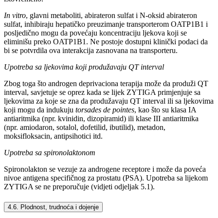
In vitro
, glavni metaboliti, abirateron sulfat i N-oksid abirateron
sulfat, inhibiraju hepatičko preuzimanje transporterom OATP1B1 i
posljedično mogu da povećaju koncentraciju ljekova koji se
eliminišu preko OATP1B1. Ne postoje dostupni klinički podaci da
bi se potvrdila ova interakcija zasnovana na transporteru.
Upotreba sa ljekovima koji produžavaju QT interval
Zbog toga što androgen deprivaciona terapija može da produži QT
interval, savjetuje se oprez kada se lijek ZYTIGA primjenjuje sa
ljekovima za koje se zna da produžavaju QT interval ili sa ljekovima
koji mogu da indukuju
torsades de pointes
,
kao što su klasa IA
antiaritmika (npr. kvinidin, dizopiramid) ili klase III antiaritmika
(npr. amiodaron, sotalol, dofetilid, ibutilid), metadon,
moksifloksacin, antipsihotici itd.
Upotreba sa spironolaktonom
Spironolakton se vezuje za androgene receptore i može da poveća
nivoe antigena specifičnog za prostatu (PSA). Upotreba sa lijekom
ZYTIGA se ne preporučuje (vidjeti odjeljak 5.1).
4.6. Plodnost, trudnoća i dojenje