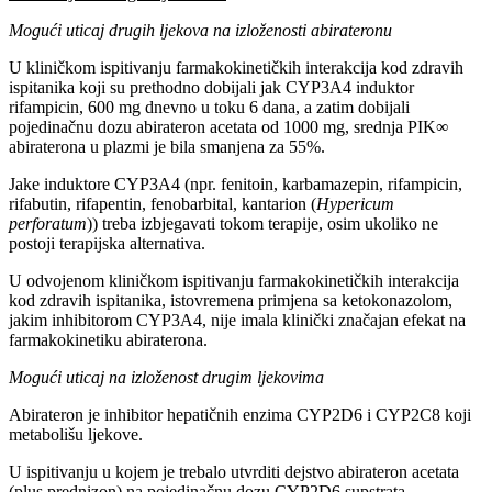
Mogući uticaj drugih ljekova na izloženosti abirateronu
U kliničkom ispitivanju farmakokinetičkih interakcija kod zdravih
ispitanika koji su prethodno dobijali jak CYP3A4 induktor
rifampicin, 600 mg dnevno u toku 6 dana, a zatim dobijali
pojedinačnu dozu abirateron acetata od 1000 mg, srednja PIK∞
abiraterona u plazmi je bila smanjena za 55%.
Jake induktore CYP3A4 (npr. fenitoin, karbamazepin, rifampicin,
rifabutin, rifapentin, fenobarbital, kantarion (
Hypericum
perforatum
)) treba izbjegavati tokom terapije, osim ukoliko ne
postoji terapijska alternativa.
U odvojenom kliničkom ispitivanju farmakokinetičkih interakcija
kod zdravih ispitanika, istovremena primjena sa ketokonazolom,
jakim inhibitorom CYP3A4, nije imala klinički značajan efekat na
farmakokinetiku abiraterona.
Mogući uticaj na izloženost drugim ljekovima
Abirateron je inhibitor hepatičnih enzima CYP2D6 i CYP2C8 koji
metabolišu ljekove.
U ispitivanju u kojem je trebalo utvrditi dejstvo abirateron acetata
(plus prednizon) na pojedinačnu dozu CYP2D6 supstrata