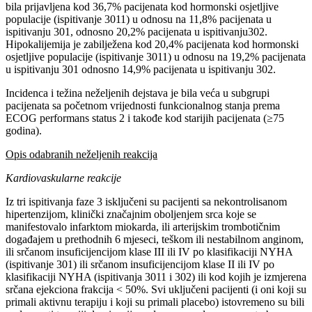
bila prijavljena kod 36,7% pacijenata kod hormonski osjetljive
populacije (ispitivanje 3011) u odnosu na 11,8% pacijenata u
ispitivanju 301, odnosno 20,2% pacijenata u ispitivanju302.
Hipokalijemija je zabilježena kod 20,4% pacijenata kod hormonski
osjetljive populacije (ispitivanje 3011) u odnosu na 19,2% pacijenata
u ispitivanju 301 odnosno 14,9% pacijenata u ispitivanju 302.
Incidenca i težina neželjenih dejstava je bila veća u subgrupi
pacijenata sa početnom vrijednosti funkcionalnog stanja prema
ECOG performans status 2 i takođe kod starijih pacijenata (≥75
godina).
Opis odabranih neželjenih reakcija
Kardiovaskularne reakcije
Iz tri ispitivanja faze 3 isključeni su pacijenti sa nekontrolisanom
hipertenzijom, klinički značajnim oboljenjem srca koje se
manifestovalo infarktom miokarda, ili arterijskim trombotičnim
događajem u prethodnih 6 mjeseci, teškom ili nestabilnom anginom,
ili srčanom insuficijencijom klase III ili IV po klasifikaciji NYHA
(ispitivanje 301) ili srčanom insuficijencijom klase II ili IV po
klasifikaciji NYHA (ispitivanja 3011 i 302) ili kod kojih je izmjerena
srčana ejekciona frakcija < 50%. Svi uključeni pacijenti (i oni koji su
primali aktivnu terapiju i koji su primali placebo) istovremeno su bili