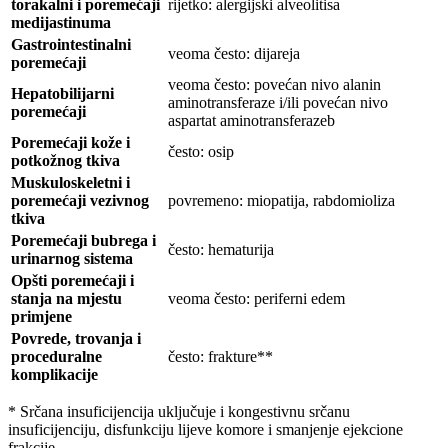
torakalni i poremećaji
rijetko: alergijski alveolitisa
medijastinuma
Gastrointestinalni
veoma često: dijareja
poremećaji
veoma često: povećan nivo alanin
Hepatobilijarni
aminotransferaze i/ili povećan nivo
poremećaji
aspartat aminotransferazeb
Poremećaji kože i
često: osip
potkožnog tkiva
Muskuloskeletni i
poremećaji vezivnog
povremeno: miopatija, rabdomioliza
tkiva
Poremećaji bubrega i
često: hematurija
urinarnog sistema
Opšti poremećaji i
stanja na mjestu
veoma često: periferni edem
primjene
Povrede, trovanja i
proceduralne
često: frakture**
komplikacije
* Srčana insuficijencija uključuje i kongestivnu srčanu
insuficijenciju, disfunkciju lijeve komore i smanjenje ejekcione
frakcije