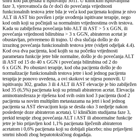
smrti kod pacijenata u ispitivanju 3011. U kliničkim ispitivanjima
faze 3, vjerovatnoća da će doći do povećanja vrijednosti
funkcionalnih testova jetre bila je veća kod pacijenata kojima je nivo
ALT ili AST bio povišen i prije uvođenja ispitivane terapije, nego
kod onih koji su počinjali sa normalnim vrijednostima ovih testova.
Kada su zabilježena povećanja bilo ALT ili AST > 5 x GGN, ili
povećanja vrijednosti bilirubina > 3 x GGN, abirateron acetat je
obustavljan, privremeno ili trajno. U dva slučaja došlo je do
izrazitog povećanja funkcionalnih testova jetre (vidjeti odjeljak 4.4).
Kod ova dva pacijenta, kod kojih su na početku vrijednosti
parametara funkcije jetre bile normalne, došlo je do povećanja ALT
ili AST od 15 do 40 x GGN i povećanja bilirubina od 2 do
6 x GGN. Po obustavi terapije, kod oba pacijenta došlo je do
normalizacije funkcionalnih testova jetre i kod jednog pacijenta
terapija je ponovo uvedena, a ovi skokovi se nijesu ponovili. U
ispitivanju 302, gradus 3 ili 4 ALT ili AST elevacije je bio zabilježen
kod 35 (6,5%) pacijenata koji su primali abirateron acetat. Elevacija
aminotransferaza je riješena kod svih osim kod 3 pacijenta (kod 2
pacijenta sa novim multiplim metastazama na jetri i kod jednog
pacijenta sa AST elevacijom koja se desila oko 3 nedjelje nakon
posledenje doze abirateron acetata). U kliničkim studijama faze 3,
prekid terapije zbog povećanja ALT i AST ili abnormalne funkcije
jetre je bio prijavljen kod 1,1% pacijenata liječenih abirateron
acetatom i 0,6% pacijenata koji su dobijali placebo; nisu prijavljeni
smrtni ishodi zbog hepatotoksičnog događaja.