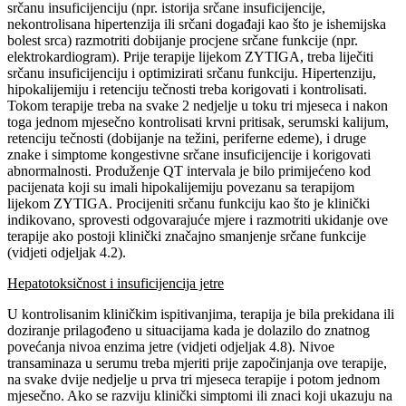
srčanu insuficijenciju (npr. istorija srčane insuficijencije,
nekontrolisana hipertenzija ili srčani događaji kao što je ishemijska
bolest srca) razmotriti dobijanje procjene srčane funkcije (npr.
elektrokardiogram). Prije terapije lijekom ZYTIGA, treba liječiti
srčanu insuficijenciju i optimizirati srčanu funkciju. Hipertenziju,
hipokalijemiju i retenciju tečnosti treba korigovati i kontrolisati.
Tokom terapije treba na svake 2 nedjelje u toku tri mjeseca i nakon
toga jednom mjesečno kontrolisati krvni pritisak, serumski kalijum,
retenciju tečnosti (dobijanje na težini, periferne edeme), i druge
znake i simptome kongestivne srčane insuficijencije i korigovati
abnormalnosti. Produženje QT intervala je bilo primijećeno kod
pacijenata koji su imali hipokalijemiju povezanu sa terapijom
lijekom ZYTIGA. Procijeniti srčanu funkciju kao što je klinički
indikovano, sprovesti odgovarajuće mjere i razmotriti ukidanje ove
terapije ako postoji klinički značajno smanjenje srčane funkcije
(vidjeti odjeljak 4.2).
Hepatotoksičnost i insuficijencija jetre
U kontrolisanim kliničkim ispitivanjima, terapija je bila prekidana ili
doziranje prilagođeno u situacijama kada je dolazilo do znatnog
povećanja nivoa enzima jetre (vidjeti odjeljak 4.8). Nivoe
transaminaza u serumu treba mjeriti prije započinjanja ove terapije,
na svake dvije nedjelje u prva tri mjeseca terapije i potom jednom
mjesečno. Ako se razviju klinički simptomi ili znaci koji ukazuju na