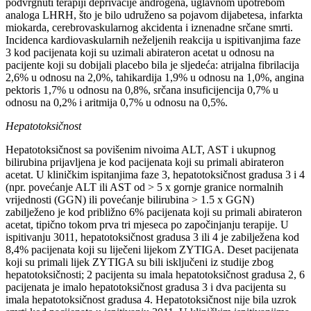
podvrgnuti terapiji deprivacije androgena, uglavnom upotrebom
analoga LHRH, što je bilo udruženo sa pojavom dijabetesa, infarkta
miokarda, cerebrovaskularnog akcidenta i iznenadne srčane smrti.
Incidenca kardiovaskularnih neželjenih reakcija u ispitivanjima faze
3 kod pacijenata koji su uzimali abirateron acetat u odnosu na
pacijente koji su dobijali placebo bila je sljedeća: atrijalna fibrilacija
2,6% u odnosu na 2,0%, tahikardija 1,9% u odnosu na 1,0%, angina
pektoris 1,7% u odnosu na 0,8%, srčana insuficijencija 0,7% u
odnosu na 0,2% i aritmija 0,7% u odnosu na 0,5%.
Hepatotoksičnost
Hepatotoksičnost sa povišenim nivoima ALT, AST i ukupnog
bilirubina prijavljena je kod pacijenata koji su primali abirateron
acetat. U kliničkim ispitanjima faze 3, hepatotoksičnost gradusa 3 i 4
(npr. povećanje ALT ili AST od > 5 x gornje granice normalnih
vrijednosti (GGN) ili povećanje bilirubina > 1.5 x GGN)
zabilježeno je kod približno 6% pacijenata koji su primali abirateron
acetat, tipično tokom prva tri mjeseca po započinjanju terapije. U
ispitivanju 3011, hepatotoksičnost gradusa 3 ili 4 je zabilježena kod
8,4% pacijenata koji su liječeni lijekom ZYTIGA. Deset pacijenata
koji su primali lijek ZYTIGA su bili isključeni iz studije zbog
hepatotoksičnosti; 2 pacijenta su imala hepatotoksičnost gradusa 2, 6
pacijenata je imalo hepatotoksičnost gradusa 3 i dva pacijenta su
imala hepatotoksičnost gradusa 4. Hepatotoksičnost nije bila uzrok