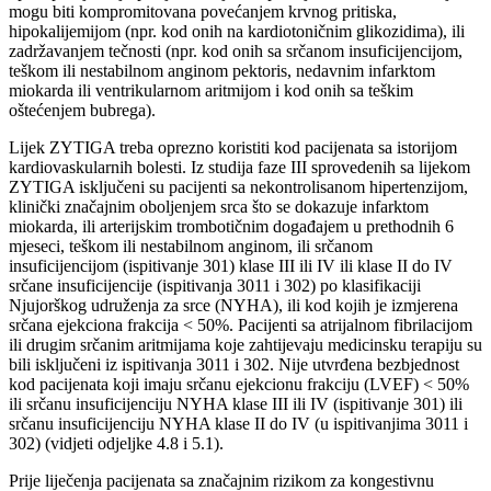
mogu biti kompromitovana povećanjem krvnog pritiska,
hipokalijemijom (npr. kod onih na kardiotoničnim glikozidima), ili
zadržavanjem tečnosti (npr. kod onih sa srčanom insuficijencijom,
teškom ili nestabilnom anginom pektoris, nedavnim infarktom
miokarda ili ventrikularnom aritmijom i kod onih sa teškim
oštećenjem bubrega).
Lijek ZYTIGA treba oprezno koristiti kod pacijenata sa istorijom
kardiovaskularnih bolesti. Iz studija faze III sprovedenih sa lijekom
ZYTIGA isključeni su pacijenti sa nekontrolisanom hipertenzijom,
klinički značajnim oboljenjem srca što se dokazuje infarktom
miokarda, ili arterijskim trombotičnim događajem u prethodnih 6
mjeseci, teškom ili nestabilnom anginom, ili srčanom
insuficijencijom (ispitivanje 301) klase III ili IV ili klase II do IV
srčane insuficijencije (ispitivanja 3011 i 302) po klasifikaciji
Njujorškog udruženja za srce (NYHA), ili kod kojih je izmjerena
srčana ejekciona frakcija < 50%. Pacijenti sa atrijalnom fibrilacijom
ili drugim srčanim aritmijama koje zahtijevaju medicinsku terapiju su
bili isključeni iz ispitivanja 3011 i 302. Nije utvrđena bezbjednost
kod pacijenata koji imaju srčanu ejekcionu frakciju (LVEF) < 50%
ili srčanu insuficijenciju NYHA klase III ili IV (ispitivanje 301) ili
srčanu insuficijenciju NYHA klase II do IV (u ispitivanjima 3011 i
302) (vidjeti odjeljke 4.8 i 5.1).
Prije liječenja pacijenata sa značajnim rizikom za kongestivnu