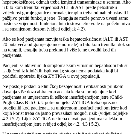
hepatotoksičnost, odmah treba izmjeriti transaminaze u serumu. Ako
u bilo kom trenutku vrijednost ALT ili AST pređe petostruku
vrijednost gornje granice normale, terapiju treba odmah obustaviti i
pažljivo pratiti funkciju jetre. Terapija se može ponovo uvesti samo
pošto se vrijednosti funkcionalnih testova jetre vrate na početni nivo
i sa smanjenom dozom (vidjeti odjeljak 4.2).
Ako se kod pacijenata razvije teška hepatotoksičnost (ALT ili AST
20 puta veća od gornje granice normale) u bilo kom trenutku dok su
na terapiji, terapiju treba prekinuti i više je ne uvoditi kod tih
pacijenata.
Pacijenti sa aktivnim ili simptomatskim virusnim hepatitisom bili su
isključeni iz kliničkih ispitivanja; stoga nema podataka koji bi
podržali upotrebu lijeka ZYTIGA u ovoj populaciji.
Ne postoje podaci o kliničkoj bezbjednosti i efikasnosti prilikom
davanja više doza abirateron acetata kada se primjenjuje kod
pacijenata sa umjerenom ili teškom insuficijencijom jetre (Child-
Pugh Class B ili C). Upotrebu lijeka ZYTIGA treba oprezno
procijeniti kod pacijenata sa umjerenom insufucijencijom jetre kod
kojih korist treba da jasno prevazilazi mogući rizik (vidjeti odjeljke
4.2 i 5.2). Lijek ZYTIGA ne treba davati pacijentima sa teškom
insuficijencijom jetre (vidjeti odjeljke 4.2, 4.3 i 5.2).