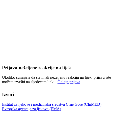
Prijava neželjene reakcije na lijek
Ukoliko sumnjate da ste imali neželjenu reakciju na lijek, prijavu iste
možete izvršiti na sljedećem linku:
Onlajn prijava
Izvori
Institut za ljekove i medicinska sredstva Crne Gore (CInMED)
Evropska agencija za ljekove (EMA)