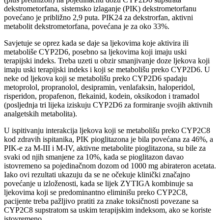
dekstrometorfana, sistemsko izlaganje (PIK) dekstrometorfanu
povećano je približno 2,9 puta. PIK24 za dekstrorfan, aktivni
metabolit dekstrometorfana, povećana je za oko 33%.
Savjetuje se oprez kada se daje sa ljekovima koje aktivira ili
metaboliše CYP2D6, posebno sa ljekovima koji imaju uski
terapijski indeks. Treba uzeti u obzir smanjivanje doze ljekova koji
imaju uski terapijski indeks i koji se metabolišu preko CYP2D6. U
neke od ljekova koji se metabolišu preko CYP2D6 spadaju
metoprolol, propranolol, desipramin, venlafaksin, haloperidol,
risperidon, propafenon, flekainid, kodein, oksikodon i tramadol
(posljednja tri lijeka iziskuju CYP2D6 za formiranje svojih aktivnih
analgetskih metabolita).
U ispitivanju interakcija ljekova koji se metabolišu preko CYP2C8
kod zdravih ispitanika, PIK pioglitazona je bila povećana za 46%, a
PIK-e za M-III i M-IV, aktivne metabolite pioglitazona, su bile za
svaki od njih smanjene za 10%, kada se pioglitazon davao
istovremeno sa pojedinačnom dozom od 1000 mg abirateron acetata.
Iako ovi rezultati ukazuju da se ne očekuje klinički značajno
povećanje u izloženosti, kada se lijek ZYTIGA kombinuje sa
ljekovima koji se predominantno eliminišu preko CYP2C8,
pacijente treba pažljivo pratiti za znake toksičnosti povezane sa
CYP2C8 supstratom sa uskim terapijskim indeksom, ako se koriste
istovremeno.