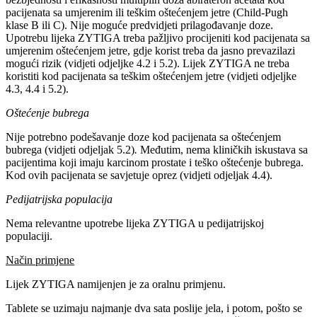
pacijenata sa umjerenim ili teškim oštećenjem jetre (Child-Pugh
klase B ili C). Nije moguće predvidjeti prilagođavanje doze.
Upotrebu lijeka ZYTIGA treba pažljivo procijeniti kod pacijenata sa
umjerenim oštećenjem jetre, gdje korist treba da jasno prevazilazi
mogući rizik (vidjeti odjeljke 4.2 i 5.2). Lijek ZYTIGA ne treba
koristiti kod pacijenata sa teškim oštećenjem jetre (vidjeti odjeljke
4.3, 4.4 i 5.2).
Oštećenje bubrega
Nije potrebno podešavanje doze kod pacijenata sa oštećenjem
bubrega (vidjeti odjeljak 5.2)
.
Međutim, nema kliničkih iskustava sa
pacijentima koji imaju karcinom prostate i teško oštećenje bubrega.
Kod ovih pacijenata se savjetuje oprez (vidjeti odjeljak 4.4).
Pedijatrijska populacija
Nema relevantne upotrebe lijeka ZYTIGA u pedijatrijskoj
populaciji.
Način primjene
Lijek ZYTIGA namijenjen je za oralnu primjenu.
Tablete se uzimaju najmanje dva sata poslije jela, i potom, pošto se