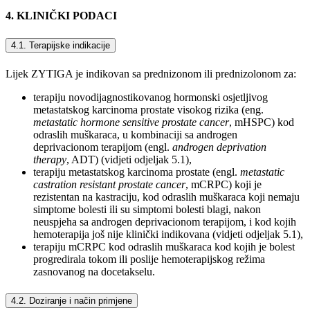
4. KLINIČKI PODACI
4.1. Terapijske indikacije
Lijek ZYTIGA je indikovan sa prednizonom ili prednizolonom za:
terapiju novodijagnostikovanog hormonski osjetljivog
metastatskog karcinoma prostate visokog rizika (eng.
metastatic hormone sensitive prostate cancer
, mHSPC) kod
odraslih muškaraca, u kombinaciji sa androgen
deprivacionom terapijom (engl.
androgen deprivation
therapy
, ADT) (vidjeti odjeljak 5.1),
terapiju metastatskog karcinoma prostate (engl.
metastatic
castration resistant prostate cancer
, mCRPC) koji je
rezistentan na kastraciju, kod odraslih muškaraca koji nemaju
simptome bolesti ili su simptomi bolesti blagi, nakon
neuspjeha sa androgen deprivacionom terapijom, i kod kojih
hemoterapija još nije klinički indikovana (vidjeti odjeljak 5.1),
terapiju mCRPC kod odraslih muškaraca kod kojih je bolest
progredirala tokom ili poslije hemoterapijskog režima
zasnovanog na docetakselu.
4.2. Doziranje i način primjene