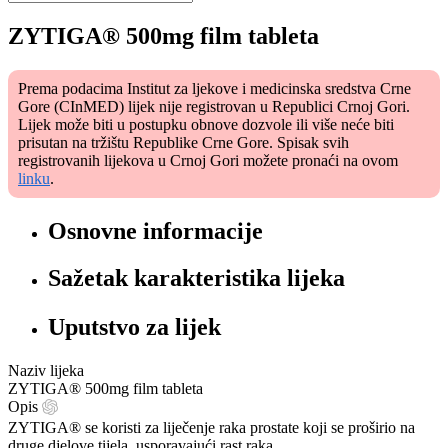
ZYTIGA® 500mg film tableta
Prema podacima Institut za ljekove i medicinska sredstva Crne
Gore (CInMED) lijek nije registrovan u Republici Crnoj Gori.
Lijek može biti u postupku obnove dozvole ili više neće biti
prisutan na tržištu Republike Crne Gore. Spisak svih
registrovanih lijekova u Crnoj Gori možete pronaći na ovom
linku
.
Osnovne informacije
Sažetak karakteristika lijeka
Uputstvo za lijek
Naziv lijeka
ZYTIGA® 500mg film tableta
Opis
ZYTIGA® se koristi za liječenje raka prostate koji se proširio na
druge djelove tijela, usporavajući rast raka.