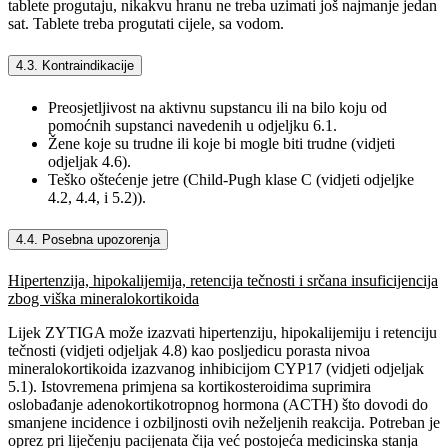
tablete progutaju, nikakvu hranu ne treba uzimati još najmanje jedan
sat. Tablete treba progutati cijele, sa vodom.
4.3. Kontraindikacije
Preosjetljivost na aktivnu supstancu ili na bilo koju od
pomoćnih supstanci navedenih u odjeljku 6.1.
Žene koje su trudne ili koje bi mogle biti trudne (vidjeti
odjeljak 4.6).
Teško oštećenje jetre (Child-Pugh klase C (vidjeti odjeljke
4.2, 4.4, i 5.2)).
4.4. Posebna upozorenja
Hipertenzija, hipokalijemija, retencija tečnosti i srčana insuficijencija
zbog viška mineralokortikoida
Lijek ZYTIGA može izazvati hipertenziju, hipokalijemiju i retenciju
tečnosti (vidjeti odjeljak 4.8) kao posljedicu porasta nivoa
mineralokortikoida izazvanog inhibicijom CYP17 (vidjeti odjeljak
5.1). Istovremena primjena sa kortikosteroidima suprimira
oslobađanje adenokortikotropnog hormona (ACTH) što dovodi do
smanjene incidence i ozbiljnosti ovih neželjenih reakcija. Potreban je
oprez pri liječenju pacijenata čija već postojeća medicinska stanja