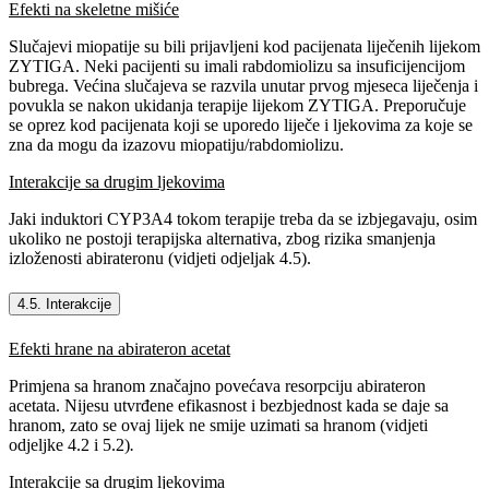
Efekti na skeletne mišiće
Slučajevi miopatije su bili prijavljeni kod pacijenata liječenih lijekom
ZYTIGA. Neki pacijenti su imali rabdomiolizu sa insuficijencijom
bubrega. Većina slučajeva se razvila unutar prvog mjeseca liječenja i
povukla se nakon ukidanja terapije lijekom ZYTIGA. Preporučuje
se oprez kod pacijenata koji se uporedo liječe i ljekovima za koje se
zna da mogu da izazovu miopatiju/rabdomiolizu.
Interakcije sa drugim ljekovima
Jaki induktori CYP3A4 tokom terapije treba da se izbjegavaju, osim
ukoliko ne postoji terapijska alternativa, zbog rizika smanjenja
izloženosti abirateronu (vidjeti odjeljak 4.5).
4.5. Interakcije
Efekti hrane na abirateron acetat
Primjena sa hranom značajno povećava resorpciju abirateron
acetata. Nijesu utvrđene efikasnost i bezbjednost kada se daje sa
hranom, zato se ovaj lijek ne smije uzimati sa hranom (vidjeti
odjeljke 4.2 i 5.2)
.
Interakcije sa drugim ljekovima