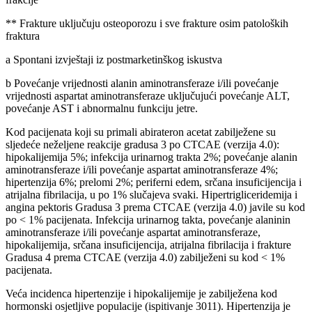
** Frakture uključuju osteoporozu i sve frakture osim patoloških
fraktura
a Spontani izvještaji iz postmarketinškog iskustva
b Povećanje vrijednosti alanin aminotransferaze i/ili povećanje
vrijednosti aspartat aminotransferaze uključujući povećanje ALT,
povećanje AST i abnormalnu funkciju jetre.
Kod pacijenata koji su primali abirateron acetat zabilježene su
sljedeće neželjene reakcije gradusa 3 po CTCAE (verzija 4.0):
hipokalijemija 5%; infekcija urinarnog trakta 2%; povećanje alanin
aminotransferaze i/ili povećanje aspartat aminotransferaze 4%;
hipertenzija 6%; prelomi 2%; periferni edem, srčana insuficijencija i
atrijalna fibrilacija, u po 1% slučajeva svaki. Hipertrigliceridemija i
angina pektoris Gradusa 3 prema CTCAE (verzija 4.0) javile su kod
po < 1% pacijenata. Infekcija urinarnog takta, povećanje alaninin
aminotransferaze i/ili povećanje aspartat aminotransferaze,
hipokalijemija, srčana insuficijencija, atrijalna fibrilacija i frakture
Gradusa 4 prema CTCAE (verzija 4.0) zabilježeni su kod < 1%
pacijenata.
Veća incidenca hipertenzije i hipokalijemije je zabilježena kod
hormonski osjetljive populacije (ispitivanje 3011). Hipertenzija je