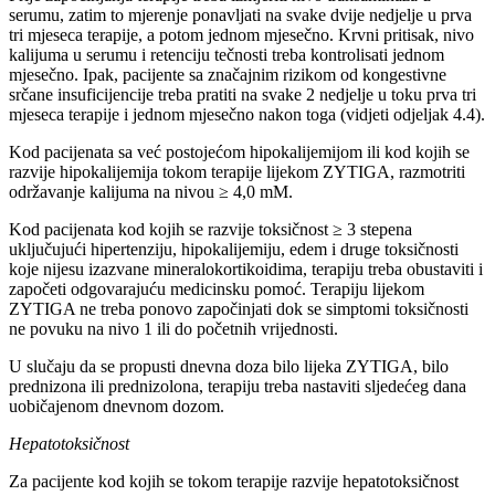
serumu, zatim to mjerenje ponavljati na svake dvije nedjelje u prva
tri mjeseca terapije, a potom jednom mjesečno. Krvni pritisak, nivo
kalijuma u serumu i retenciju tečnosti treba kontrolisati jednom
mjesečno. Ipak, pacijente sa značajnim rizikom od kongestivne
srčane insuficijencije treba pratiti na svake 2 nedjelje u toku prva tri
mjeseca terapije i jednom mjesečno nakon toga (vidjeti odjeljak 4.4).
Kod pacijenata sa već postojećom hipokalijemijom ili kod kojih se
razvije hipokalijemija tokom terapije lijekom ZYTIGA, razmotriti
održavanje kalijuma na nivou ≥ 4,0 mM.
Kod pacijenata kod kojih se razvije toksičnost ≥ 3 stepena
uključujući hipertenziju, hipokalijemiju, edem i druge toksičnosti
koje nijesu izazvane mineralokortikoidima, terapiju treba obustaviti i
započeti odgovarajuću medicinsku pomoć. Terapiju lijekom
ZYTIGA ne treba ponovo započinjati dok se simptomi toksičnosti
ne povuku na nivo 1 ili do početnih vrijednosti.
U slučaju da se propusti dnevna doza bilo lijeka ZYTIGA, bilo
prednizona ili prednizolona, terapiju treba nastaviti sljedećeg dana
uobičajenom dnevnom dozom.
Hepatotoksičnost
Za pacijente kod kojih se tokom terapije razvije hepatotoksičnost