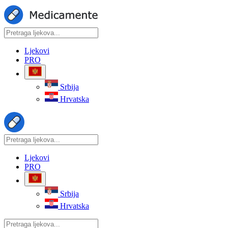
Ljekovi
PRO
Srbija
Hrvatska
Ljekovi
PRO
Srbija
Hrvatska