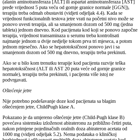
(alanin aminotransferaza [ALT] ili aspartat aminotransferaza [AST]
pređe vrijednost 5 puta veću od gornje granice normale [GGN]),
terapiju treba odmah obustaviti (vidjeti odjeljak 4.4). Kada se
vrijednost funkcionalnih testova jetre vrati na početni nivo može se
ponovo uvesti terapija, ali sa smanjenom dozom od 500 mg (jedna
tableta) jednom dnevno. Kod pacijenata kod koji se ponovo započne
terapija, vrijednost transaminaza u serumu treba kontrolisati
najmanje jednom u dvije nedjelje tokom prva tri mjeseca, a potom
jednom mjesečno. Ako se hepatotoksičnost ponovo javi i sa
smanjenom dozom od 500 mg dnevno, terapiju treba prekinuti.
Ako se u bilo kom trenutku terapije kod pacijenta razvije teška
hepatotoksičnost (ALT ili AST 20 puta veće od gornje granice
normale), terapiju treba prekinuti, i pacijenta više istoj ne
podvrgavati.
Oštećenje jetre
Nije potrebno podešavanje doze kod pacijenata sa blagim
oštećenjem jetre, ChildPugh klase A.
Pokazano je da umjereno oštećenje jetre (Child-Pugh klase B)
povećava sistemsku izloženost abirateronu za približno četiri puta,
nakon primjene pojedinačnih oralnih doza abirateron acetata od
1000 mg (vidjeti odjeljak 5.2). Nema podataka o kliničkoj
bezbjednosti i efikasnosti multiplih doza abirateron acetata kod