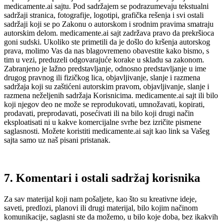
medicamente.ai sajtu. Pod sadržajem se podrazumevaju tekstualni
sadržaji stranica, fotografije, logotipi, grafička rešenja i svi ostali
sadržaji koji se po Zakonu o autorskom i srodnim pravima smatraju
autorskim delom. medicamente.ai sajt zadržava pravo da prekršioca
goni sudski. Ukoliko ste primetili da je došlo do kršenja autorskog
prava, molimo Vas da nas blagovremeno obavestite kako bismo, s
tim u vezi, preduzeli odgovarajuće korake u skladu sa zakonom.
Zabranjeno je lažno predstavljanje, odnosno predstavljanje u ime
drugog pravnog ili fizičkog lica, objavljivanje, slanje i razmena
sadržaja koji su zaštićeni autorskim pravom, objavljivanje, slanje i
razmena neželjenih sadržaja Korisnicima. medicamente.ai sajt ili bilo
koji njegov deo ne može se reprodukovati, umnožavati, kopirati,
prodavati, preprodavati, posećivati ili na bilo koji drugi način
eksploatisati ni u kakve komercijalne svrhe bez izričite pismene
saglasnosti. Možete koristiti medicamente.ai sajt kao link sa Vašeg
sajta samo uz naš pisani pristanak.
7. Komentari i ostali sadržaj korisnika
Za sav materijal koji nam pošaljete, kao što su kreativne ideje,
saveti, predlozi, planovi ili drugi materijal, bilo kojim načinom
komunikacije, saglasni ste da možemo, u bilo koje doba, bez ikakvih