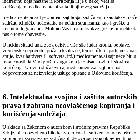
indirektnu koja nastane iz korišćenja ili je u nekoj vezi sa
korišćenjem medicamente.ai sajta ili njihovog sadržaja.
medicamente.ai sajt je obiman sajt bogat sadržajem i kao takav može
sadržati tehničke nedostatke na nekim stranicama, kao i greške u
kucanju ili gramatici. Molimo Vas da ako ovakve greške primetite da
nas o tome obavestite.
U nekim situacijama zbog dejstva više sile (udar groma, poplave,
vremenske nepogode, požar, eksplozije, teroristički napadi, nestanak
struje, kvar hardvera ili softvera, itd.) medicamente.ai sajt neće biti u
mogućnosti da Vam pruži uslugu koja je opisana ovim Uslovima
korišćenja. U ovim slučajevima, medicamente.ai sajt ne snosi
odgovornost za neizvršenje usluge opisane u Uslovima korišćenja.
6. Intelektualna svojina i zaštita autorskih
prava i zabrana neovlašćenog kopiranja i
korišćenja sadržaja
U skladu sa Zakonom o autorskom i srodnim pravima Republike
Srbije, nije dozvoljeno bilo kakvo, ručno ili softversko, neovlašćeno
kopiranje i skrepovanje sadržaja ili delova sadržaja objavljenih na