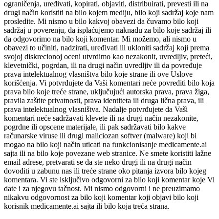
ograničenja, uređivati, kopirati, objaviti, distribuirati, prevesti ili na
drugi način koristiti na bilo kojem mediju, bilo koji sadržaj koje nam
prosledite. Mi nismo u bilo kakvoj obavezi da čuvamo bilo koji
sadržaj u poverenju, da isplaćujemo naknadu za bilo koje sadržaj ili
da odgovorimo na bilo koji komentar. Mi možemo, ali nismo u
obavezi to učiniti, nadzirati, uređivati ili ukloniti sadržaj koji prema
svojoj diskrecionoj oceni utvrdimo kao nezakonit, uvredljiv, preteći,
klevetnički, pogrdan, ili na drugi način uvredljiv ili da povređuje
prava intelektualnog vlasništva bilo koje strane ili ove Uslove
korišćenja. Vi potvrđujete da Vaši komentari neće povrediti bilo koja
prava bilo koje treće strane, uključujući autorska prava, prava žiga,
pravila zaštite privatnosti, prava identiteta ili druga lična prava, ili
prava intelektualnog vlasništva. Nadalje potvrđujete da Vaši
komentari neće sadržavati klevete ili na drugi način nezakonite,
pogrdne ili opscene materijale, ili pak sadržavati bilo kakve
računarske viruse ili drugi maliciozan softver (malware) koji bi
mogao na bilo koji način uticati na funkcionisanje medicamente.ai
sajta ili na bilo koje povezane web stranice. Ne smete koristiti lažne
email adrese, pretvarati se da ste neko drugi ili na drugi način
dovoditi u zabunu nas ili treće strane oko pitanja izvora bilo kojeg
komentara. Vi ste isključivo odgovorni za bilo koji komentar koje Vi
date i za njegovu tačnost. Mi nismo odgovorni i ne preuzimamo
nikakvu odgovornost za bilo koji komentar koji objavi bilo koji
korisnik medicamente.ai sajta ili bilo koja treća strana.