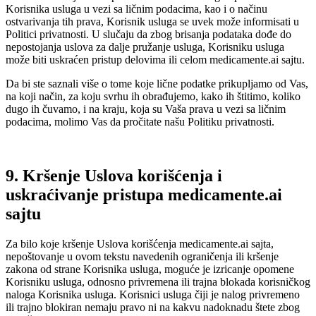
Korisnika usluga u vezi sa ličnim podacima, kao i o načinu
ostvarivanja tih prava, Korisnik usluga se uvek može informisati u
Politici privatnosti. U slučaju da zbog brisanja podataka dođe do
nepostojanja uslova za dalje pružanje usluga, Korisniku usluga
može biti uskraćen pristup delovima ili celom medicamente.ai sajtu.
Da bi ste saznali više o tome koje lične podatke prikupljamo od Vas,
na koji način, za koju svrhu ih obrađujemo, kako ih štitimo, koliko
dugo ih čuvamo, i na kraju, koja su Vaša prava u vezi sa ličnim
podacima, molimo Vas da pročitate našu Politiku privatnosti.
9. Kršenje Uslova korišćenja i
uskraćivanje pristupa medicamente.ai
sajtu
Za bilo koje kršenje Uslova korišćenja medicamente.ai sajta,
nepoštovanje u ovom tekstu navedenih ograničenja ili kršenje
zakona od strane Korisnika usluga, moguće je izricanje opomene
Korisniku usluga, odnosno privremena ili trajna blokada korisničkog
naloga Korisnika usluga. Korisnici usluga čiji je nalog privremeno
ili trajno blokiran nemaju pravo ni na kakvu nadoknadu štete zbog