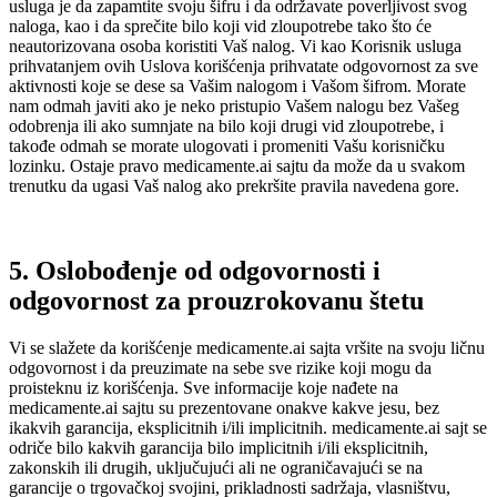
usluga je da zapamtite svoju šifru i da održavate poverljivost svog
naloga, kao i da sprečite bilo koji vid zloupotrebe tako što će
neautorizovana osoba koristiti Vaš nalog. Vi kao Korisnik usluga
prihvatanjem ovih Uslova korišćenja prihvatate odgovornost za sve
aktivnosti koje se dese sa Vašim nalogom i Vašom šifrom. Morate
nam odmah javiti ako je neko pristupio Vašem nalogu bez Vašeg
odobrenja ili ako sumnjate na bilo koji drugi vid zloupotrebe, i
takođe odmah se morate ulogovati i promeniti Vašu korisničku
lozinku. Ostaje pravo medicamente.ai sajtu da može da u svakom
trenutku da ugasi Vaš nalog ako prekršite pravila navedena gore.
5. Oslobođenje od odgovornosti i
odgovornost za prouzrokovanu štetu
Vi se slažete da korišćenje medicamente.ai sajta vršite na svoju ličnu
odgovornost i da preuzimate na sebe sve rizike koji mogu da
proisteknu iz korišćenja. Sve informacije koje nađete na
medicamente.ai sajtu su prezentovane onakve kakve jesu, bez
ikakvih garancija, eksplicitnih i/ili implicitnih. medicamente.ai sajt se
odriče bilo kakvih garancija bilo implicitnih i/ili eksplicitnih,
zakonskih ili drugih, uključujući ali ne ograničavajući se na
garancije o trgovačkoj svojini, prikladnosti sadržaja, vlasništvu,