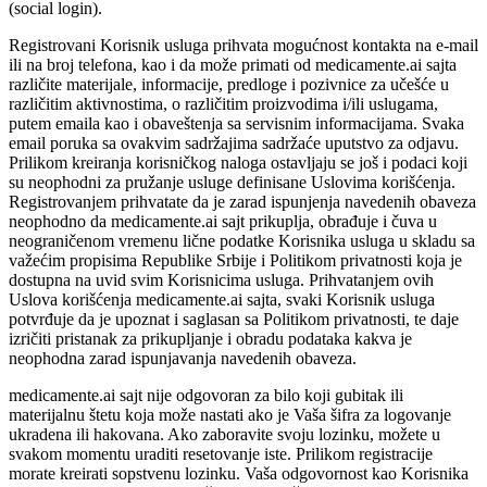
(social login).
Registrovani Korisnik usluga prihvata mogućnost kontakta na e-mail
ili na broj telefona, kao i da može primati od medicamente.ai sajta
različite materijale, informacije, predloge i pozivnice za učešće u
različitim aktivnostima, o različitim proizvodima i/ili uslugama,
putem emaila kao i obaveštenja sa servisnim informacijama. Svaka
email poruka sa ovakvim sadržajima sadržaće uputstvo za odjavu.
Prilikom kreiranja korisničkog naloga ostavljaju se još i podaci koji
su neophodni za pružanje usluge definisane Uslovima korišćenja.
Registrovanjem prihvatate da je zarad ispunjenja navedenih obaveza
neophodno da medicamente.ai sajt prikuplja, obrađuje i čuva u
neograničenom vremenu lične podatke Korisnika usluga u skladu sa
važećim propisima Republike Srbije i Politikom privatnosti koja je
dostupna na uvid svim Korisnicima usluga. Prihvatanjem ovih
Uslova korišćenja medicamente.ai sajta, svaki Korisnik usluga
potvrđuje da je upoznat i saglasan sa Politikom privatnosti, te daje
izričiti pristanak za prikupljanje i obradu podataka kakva je
neophodna zarad ispunjavanja navedenih obaveza.
medicamente.ai sajt nije odgovoran za bilo koji gubitak ili
materijalnu štetu koja može nastati ako je Vaša šifra za logovanje
ukradena ili hakovana. Ako zaboravite svoju lozinku, možete u
svakom momentu uraditi resetovanje iste. Prilikom registracije
morate kreirati sopstvenu lozinku. Vaša odgovornost kao Korisnika