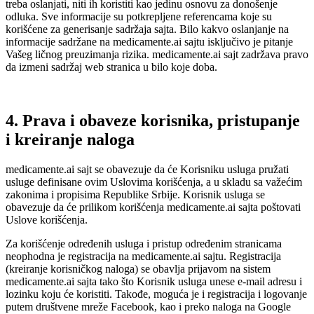
treba oslanjati, niti ih koristiti kao jedinu osnovu za donošenje
odluka. Sve informacije su potkrepljene referencama koje su
korišćene za generisanje sadržaja sajta. Bilo kakvo oslanjanje na
informacije sadržane na medicamente.ai sajtu isključivo je pitanje
Vašeg ličnog preuzimanja rizika. medicamente.ai sajt zadržava pravo
da izmeni sadržaj web stranica u bilo koje doba.
4. Prava i obaveze korisnika, pristupanje
i kreiranje naloga
medicamente.ai sajt se obavezuje da će Korisniku usluga pružati
usluge definisane ovim Uslovima korišćenja, a u skladu sa važećim
zakonima i propisima Republike Srbije. Korisnik usluga se
obavezuje da će prilikom korišćenja medicamente.ai sajta poštovati
Uslove korišćenja.
Za korišćenje određenih usluga i pristup određenim stranicama
neophodna je registracija na medicamente.ai sajtu. Registracija
(kreiranje korisničkog naloga) se obavlja prijavom na sistem
medicamente.ai sajta tako što Korisnik usluga unese e-mail adresu i
lozinku koju će koristiti. Takođe, moguća je i registracija i logovanje
putem društvene mreže Facebook, kao i preko naloga na Google