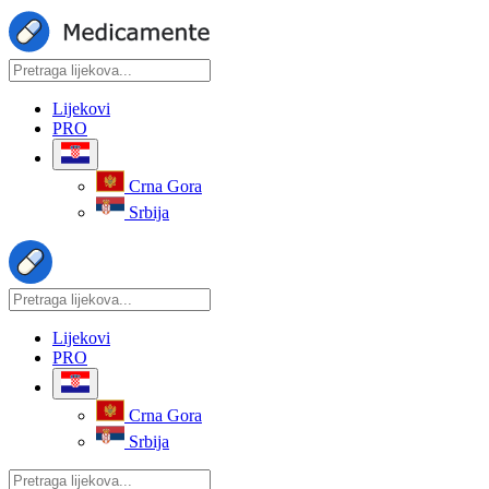
Lijekovi
PRO
Crna Gora
Srbija
Lijekovi
PRO
Crna Gora
Srbija