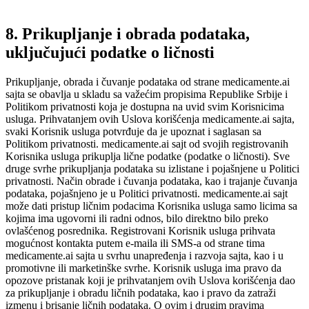
8. Prikupljanje i obrada podataka,
uključujući podatke o ličnosti
Prikupljanje, obrada i čuvanje podataka od strane medicamente.ai
sajta se obavlja u skladu sa važećim propisima Republike Srbije i
Politikom privatnosti koja je dostupna na uvid svim Korisnicima
usluga. Prihvatanjem ovih Uslova korišćenja medicamente.ai sajta,
svaki Korisnik usluga potvrđuje da je upoznat i saglasan sa
Politikom privatnosti. medicamente.ai sajt od svojih registrovanih
Korisnika usluga prikuplja lične podatke (podatke o ličnosti). Sve
druge svrhe prikupljanja podataka su izlistane i pojašnjene u Politici
privatnosti. Način obrade i čuvanja podataka, kao i trajanje čuvanja
podataka, pojašnjeno je u Politici privatnosti. medicamente.ai sajt
može dati pristup ličnim podacima Korisnika usluga samo licima sa
kojima ima ugovorni ili radni odnos, bilo direktno bilo preko
ovlašćenog posrednika. Registrovani Korisnik usluga prihvata
mogućnost kontakta putem e-maila ili SMS-a od strane tima
medicamente.ai sajta u svrhu unapređenja i razvoja sajta, kao i u
promotivne ili marketinške svrhe. Korisnik usluga ima pravo da
opozove pristanak koji je prihvatanjem ovih Uslova korišćenja dao
za prikupljanje i obradu ličnih podataka, kao i pravo da zatraži
izmenu i brisanje ličnih podataka. O ovim i drugim pravima