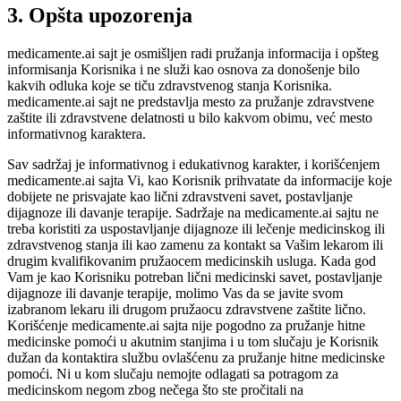
3. Opšta upozorenja
medicamente.ai sajt je osmišljen radi pružanja informacija i opšteg
informisanja Korisnika i ne služi kao osnova za donošenje bilo
kakvih odluka koje se tiču zdravstvenog stanja Korisnika.
medicamente.ai sajt ne predstavlja mesto za pružanje zdravstvene
zaštite ili zdravstvene delatnosti u bilo kakvom obimu, već mesto
informativnog karaktera.
Sav sadržaj je informativnog i edukativnog karakter, i korišćenjem
medicamente.ai sajta Vi, kao Korisnik prihvatate da informacije koje
dobijete ne prisvajate kao lični zdravstveni savet, postavljanje
dijagnoze ili davanje terapije. Sadržaje na medicamente.ai sajtu ne
treba koristiti za uspostavljanje dijagnoze ili lečenje medicinskog ili
zdravstvenog stanja ili kao zamenu za kontakt sa Vašim lekarom ili
drugim kvalifikovanim pružaocem medicinskih usluga. Kada god
Vam je kao Korisniku potreban lični medicinski savet, postavljanje
dijagnoze ili davanje terapije, molimo Vas da se javite svom
izabranom lekaru ili drugom pružaocu zdravstvene zaštite lično.
Korišćenje medicamente.ai sajta nije pogodno za pružanje hitne
medicinske pomoći u akutnim stanjima i u tom slučaju je Korisnik
dužan da kontaktira službu ovlašćenu za pružanje hitne medicinske
pomoći. Ni u kom slučaju nemojte odlagati sa potragom za
medicinskom negom zbog nečega što ste pročitali na