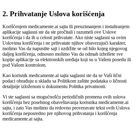
2. Prihvatanje Uslova korišćenja
Korišćenjem medicamente.ai sajta ili preuzimanjem i instaliranjem
aplikacije saglasni ste da ste pročitali i razumeli ove Uslove
korišćenja i da ih u celosti prihvatate. Ako niste saglasni sa ovim
Uslovima korišćenja i ne prihvatate njihov obavezujući karakter,
molimo Vas da napustite sajt i uzdržite se od bilo kojeg njegovog
daljeg korišćenja, odnosno molimo Vas da odmah izbrišete sve
kopije aplikacije sa elektronskih uređaja koji su u Vašem posedu ili
pod Vašom kontrolom.
Kao korisnik medicamente.ai sajta saglasni ste da se Vaši lični
podaci obrađuju u skladu sa Politikom zaštite podataka o ličnosti
detaljnije izloženom u dokumentu Politika privatnosti.
Vi ste saglasni sa mogućnošću periodičnih promena ovih uslova
korišćenja bez posebnog obaveštavanja korisnika medicamente.ai
sajta, i zato Vas molimo da redovno proveravate tekst ovih Uslova
korišćenja neposredno pre njihovog prihvatanja i korišćenja
medicamente.ai sajta.