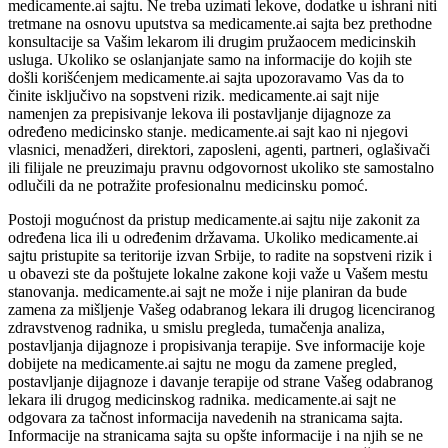
medicamente.ai sajtu. Ne treba uzimati lekove, dodatke u ishrani niti
tretmane na osnovu uputstva sa medicamente.ai sajta bez prethodne
konsultacije sa Vašim lekarom ili drugim pružaocem medicinskih
usluga. Ukoliko se oslanjanjate samo na informacije do kojih ste
došli korišćenjem medicamente.ai sajta upozoravamo Vas da to
činite isključivo na sopstveni rizik. medicamente.ai sajt nije
namenjen za prepisivanje lekova ili postavljanje dijagnoze za
određeno medicinsko stanje. medicamente.ai sajt kao ni njegovi
vlasnici, menadžeri, direktori, zaposleni, agenti, partneri, oglašivači
ili filijale ne preuzimaju pravnu odgovornost ukoliko ste samostalno
odlučili da ne potražite profesionalnu medicinsku pomoć.
Postoji mogućnost da pristup medicamente.ai sajtu nije zakonit za
određena lica ili u određenim državama. Ukoliko medicamente.ai
sajtu pristupite sa teritorije izvan Srbije, to radite na sopstveni rizik i
u obavezi ste da poštujete lokalne zakone koji važe u Vašem mestu
stanovanja. medicamente.ai sajt ne može i nije planiran da bude
zamena za mišljenje Vašeg odabranog lekara ili drugog licenciranog
zdravstvenog radnika, u smislu pregleda, tumačenja analiza,
postavljanja dijagnoze i propisivanja terapije. Sve informacije koje
dobijete na medicamente.ai sajtu ne mogu da zamene pregled,
postavljanje dijagnoze i davanje terapije od strane Vašeg odabranog
lekara ili drugog medicinskog radnika. medicamente.ai sajt ne
odgovara za tačnost informacija navedenih na stranicama sajta.
Informacije na stranicama sajta su opšte informacije i na njih se ne