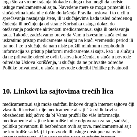
toga što za vreme trajanja blokade naloga nisu mogli da koriste
usluge medicamente.ai sajta. Navedene mere se mogu primeniti i u
slučajevima kada nije došlo do kršenja Pravila i uslova, i to u cilju
sprečavanja nastajanja štete, ili u slučajevima kada usled određenog
činjenja ili nečinjenja od strane Korisnika usluga dolazi do
otežavanja poslovne aktivnosti medicamente.ai sajta ili otežavanja
rada. Takođe, zadržavamo pravo da Vam u izvesnim slučajevima
uskratimo pristup medicamente.ai sajtu na kraći vremenski period ili
trajno, i to: u slučaju da nam niste pružili minimum neophodnih
informacija za pristup platformi medicamente.ai sajta, kao i u slučaju
da ne prihvatite odredbe ovih Uslova korišćenja, u slučaju povrede
odredaba Uslova korišćenja, u slučaju da ne prihvatite odredbe
Politike privatnosti, u slučaju povrede odredbi Politike privatnosti
10. Linkovi ka sajtovima trećih lica
medicamente.ai sajt može sadržati linkove drugih internet sajtova čiji
vlasnik ili korisnik nije medicamente.ai sajt. Takvi linkovi su
obezbeđeni isključivo da bi Vama pružili što više informacija.
medicamente.ai sajt ne kontroliše i nije odgovoran za rad, sadržaj,
politiku privatnosti ili bezbednost ovih sajtova. medicamente.ai sajt
ne kontroliše sadržaj ili proizvode ili usluge dostupne na ovim