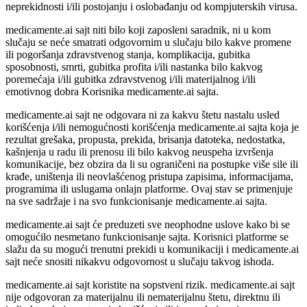
neprekidnosti i/ili postojanju i oslobađanju od kompjuterskih virusa.
medicamente.ai sajt niti bilo koji zaposleni saradnik, ni u kom
slučaju se neće smatrati odgovornim u slučaju bilo kakve promene
ili pogoršanja zdravstvenog stanja, komplikacija, gubitka
sposobnosti, smrti, gubitka profita i/ili nastanka bilo kakvog
poremećaja i/ili gubitka zdravstvenog i/ili materijalnog i/ili
emotivnog dobra Korisnika medicamente.ai sajta.
medicamente.ai sajt ne odgovara ni za kakvu štetu nastalu usled
korišćenja i/ili nemogućnosti korišćenja medicamente.ai sajta koja je
rezultat grešaka, propusta, prekida, brisanja datoteka, nedostatka,
kašnjenja u radu ili prenosu ili bilo kakvog neuspeha izvršenja
komunikacije, bez obzira da li su ograničeni na postupke više sile ili
krađe, uništenja ili neovlašćenog pristupa zapisima, informacijama,
programima ili uslugama onlajn platforme. Ovaj stav se primenjuje
na sve sadržaje i na svo funkcionisanje medicamente.ai sajta.
medicamente.ai sajt će preduzeti sve neophodne uslove kako bi se
omogućilo nesmetano funkcionisanje sajta. Korisnici platforme se
slažu da su mogući trenutni prekidi u komunikaciji i medicamente.ai
sajt neće snositi nikakvu odgovornost u slučaju takvog ishoda.
medicamente.ai sajt koristite na sopstveni rizik. medicamente.ai sajt
nije odgovoran za materijalnu ili nematerijalnu štetu, direktnu ili