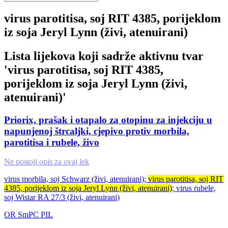
virus parotitisa, soj RIT 4385, porijeklom
iz soja Jeryl Lynn (živi, atenuirani)
Lista lijekova koji sadrže aktivnu tvar
'
virus parotitisa, soj RIT 4385,
porijeklom iz soja Jeryl Lynn (živi,
atenuirani)
'
Priorix, prašak i otapalo za otopinu za injekciju u
napunjenoj štrcaljki, cjepivo protiv morbila,
parotitisa i rubele, živo
Ne postoji opis za ovaj lek
virus morbila, soj Schwarz (živi, atenuirani);
virus parotitisa, soj RIT
4385, porijeklom iz soja Jeryl Lynn (živi, atenuirani)
; virus rubele,
soj Wistar RA 27/3 (živi, atenuirani)
OR
SmPC
PIL