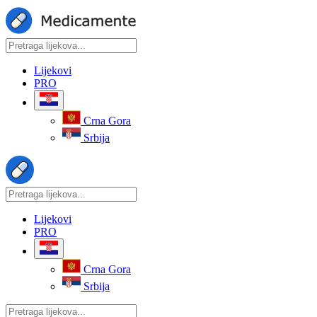
Lijekovi
PRO
Crna Gora
Srbija
Lijekovi
PRO
Crna Gora
Srbija