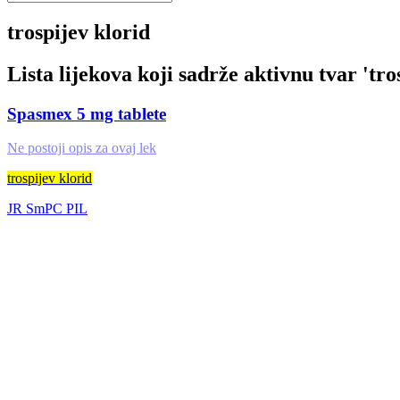
trospijev klorid
Lista lijekova koji sadrže aktivnu tvar '
tro
Spasmex 5 mg tablete
Ne postoji opis za ovaj lek
trospijev klorid
JR
SmPC
PIL