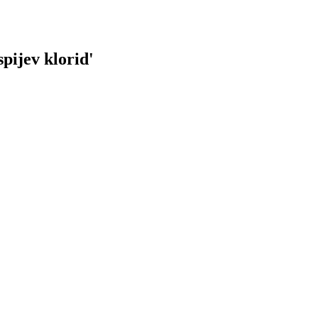
spijev klorid
'