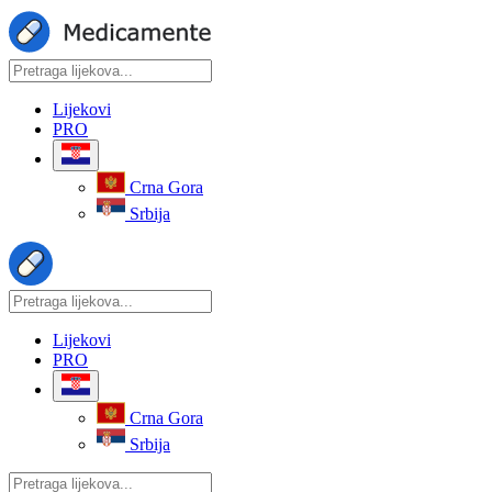
Lijekovi
PRO
Crna Gora
Srbija
Lijekovi
PRO
Crna Gora
Srbija