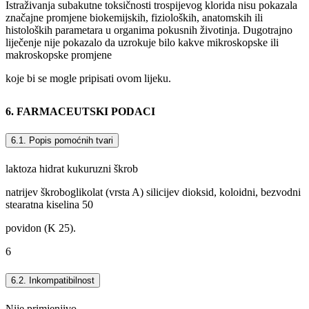
Istraživanja subakutne toksičnosti trospijevog klorida nisu pokazala
značajne promjene biokemijskih, fizioloških, anatomskih ili
histoloških parametara u organima pokusnih životinja. Dugotrajno
liječenje nije pokazalo da uzrokuje bilo kakve mikroskopske ili
makroskopske promjene
koje bi se mogle pripisati ovom lijeku.
6. FARMACEUTSKI PODACI
6.1. Popis pomoćnih tvari
laktoza hidrat kukuruzni škrob
natrijev škroboglikolat (vrsta A) silicijev dioksid, koloidni, bezvodni
stearatna kiselina 50
povidon (K 25).
6
6.2. Inkompatibilnost
Nije primjenjivo.