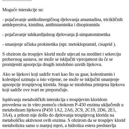
Moguće interakcije su:
- pojačavanje antikolinergičnog djelovanja amantadina, tricikličnih
antidepresiva, kinidina, antihistaminika i disopiramida
- pojačavanje tahikardijalnog djelovanja β-simpatomimetika
- smanjenje učinka prokinetika (npr. metoklopramid, cisaprid ).
S obzirom da trospijev klorid može utjecati na motilitet i sekreciju
probavnog sustava, ne može se isključiti vjerojatnost da će se
promijeniti apsorpcija drugih istodobno uzetih lijekova.
Ako se lijekovi koji sadrže tvari kao što su guar, kolestiramin i
kolestipol uzimaju u isto vrijeme, ne može se isključiti smanjenje
apsorpcije trospijevog klorida. Stoga se istodobna primjena lijekova
koji sadrže ove tvari ne preporučuje.
Ispitivanja metaboličkih interakcija s trospijevim kloridom
provedena su in vitro pomoću citokrom P-450 enzima uključenih u
metabolizam lijekova (P450 1A2, 2A6, 2C9, 2C19, 2D6, 2E1,
3A4), a pritom nije došlo do djelovanja trospijevog klorida na
metaboličku aktivnost ovih enzima. S obzirom da se trospijev klorid
metabolizira samo u manjoj mjeri, a hidroliza estera predstavlja