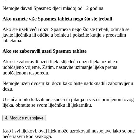
Nemojte davati Spasmex djeci mlađoj od 12 godina.
Ako uzmete više Spasmex tableta nego što ste trebali
Ako ste uzeli veću dozu Spasmexa nego što ste trebali, odmah se
javite liječniku ili otiđite u bolnicu i pokažite kutiju s preostalim
tabletama.
Ako ste zaboravili uzeti Spasmex tablete
Ako ste zaboravili uzeti lijek, slijedeću dozu lijeka uzmite u
uobičajeno vrijeme. Zatim, nastavite uzimanje lijeka prema
uobičajenom rasporedu.
Nemojte uzeti dvostruku dozu kako biste nadoknadili zaboravljenu
dozu.
U slučaju bilo kakvih nejasnoća ili pitanja u vezi s primjenom ovog
lijeka, obratite se svom liječniku ili ljekarniku.
4. Moguće nuspojave
Kao i svi lijekovi, ovaj lijek može uzrokovati nuspojave iako se one
neće razviti kod svakoga.