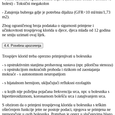
bolest) - Toksični megakolon
- Zatajenja bubrega gdje je potrebna dijaliza (GFR<10 ml/min/1,73
m2).
Zbog ograničenog broja podataka o sigurnosti primjene i
učinkovitosti trospijevog klorida u djece, djeca mlađa od 12 godina
ne smiju uzimati ovaj lijek.
4.4. Posebna upozorenja
Trospijev klorid treba oprezno primjenjivati u bolesnika
- s opstruktivnim stanjima probavnog sustava (npr. pilorična stenoza)
- s opstrukcijom mokraćnih prohoda i rizikom od zaostajanja
mokraće - s autonomnom neuropatijom
- s hijatalnom hernijom, uključujući refluksni ezofagitis
- u kojih nije poželjna pojačana frekvencija srca, npr. u bolesnika s
hipertireoidizmom, koronarnom bolešću srca i zatajivanjem srca.
S obzirom da o primjeni trospijevog klorida u bolesnika s teškim
oštećenjem funkcije jetre ne postoje podaci, njegova se primjena ne
preporučuje u ovih bolesnika. Potreban je oprez u slučajevima blago