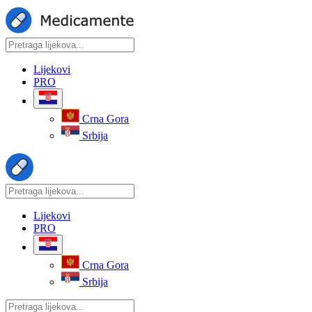
Lijekovi
PRO
Crna Gora
Srbija
Lijekovi
PRO
Crna Gora
Srbija