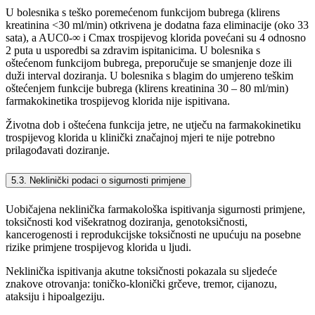
U bolesnika s teško poremećenom funkcijom bubrega (klirens
kreatinina <30 ml/min) otkrivena je dodatna faza eliminacije (oko 33
sata), a AUC0-∞ i Cmax trospijevog klorida povećani su 4 odnosno
2 puta u usporedbi sa zdravim ispitanicima. U bolesnika s
oštećenom funkcijom bubrega, preporučuje se smanjenje doze ili
duži interval doziranja. U bolesnika s blagim do umjereno teškim
oštećenjem funkcije bubrega (klirens kreatinina 30 – 80 ml/min)
farmakokinetika trospijevog klorida nije ispitivana.
Životna dob i oštećena funkcija jetre, ne utječu na farmakokinetiku
trospijevog klorida u klinički značajnoj mjeri te nije potrebno
prilagođavati doziranje.
5.3. Neklinički podaci o sigurnosti primjene
Uobičajena neklinička farmakološka ispitivanja sigurnosti primjene,
toksičnosti kod višekratnog doziranja, genotoksičnosti,
kancerogenosti i reprodukcijske toksičnosti ne upućuju na posebne
rizike primjene trospijevog klorida u ljudi.
Neklinička ispitivanja akutne toksičnosti pokazala su sljedeće
znakove otrovanja: toničko-klonički grčeve, tremor, cijanozu,
ataksiju i hipoalgeziju.