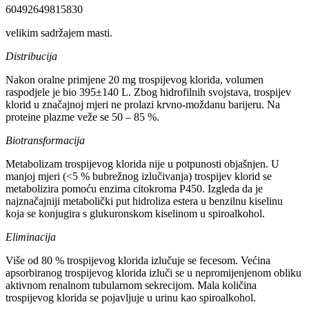
60492649815830
velikim sadržajem masti.
Distribucija
Nakon oralne primjene 20 mg trospijevog klorida, volumen
raspodjele je bio 395±140 L. Zbog hidrofilnih svojstava, trospijev
klorid u značajnoj mjeri ne prolazi krvno-moždanu barijeru. Na
proteine plazme veže se 50 – 85 %.
Biotransformacija
Metabolizam trospijevog klorida nije u potpunosti objašnjen. U
manjoj mjeri (<5 % bubrežnog izlučivanja) trospijev klorid se
metabolizira pomoću enzima citokroma P450. Izgleda da je
najznačajniji metabolički put hidroliza estera u benzilnu kiselinu
koja se konjugira s glukuronskom kiselinom u spiroalkohol.
Eliminacija
Više od 80 % trospijevog klorida izlučuje se fecesom. Većina
apsorbiranog trospijevog klorida izluči se u nepromijenjenom obliku
aktivnom renalnom tubularnom sekrecijom. Mala količina
trospijevog klorida se pojavljuje u urinu kao spiroalkohol.