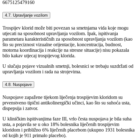
6675125479160
4.7. Upravljanje vozilom
Trospijev klorid može biti povezan sa smetnjama vida koje mogu
utjecati na sposobnost upravljanja vozilom. Ipak, ispitivanja
parametara karakterističnih za sposobnost upravljanja vozilom (kao
što su preciznost vizualne orijentacije, koncentracija, budnost,
motorna koordinacija i reakcije na stresne situacije) nisu pokazala
bilo kakav utjecaj trospijevog klorida.
U slučaju pojave vizualnih smetnji, bolesnici se trebaju suzdržati od
upravljanja vozilom i rada na strojevima.
4.8. Nuspojave
Nuspojave zapažene tijekom liječenja trospijevim kloridom su
prvenstveno tipični antikolinergički učinci, kao što su suhoća usta,
dispepsija i zatvor.
U kliničkim ispitivanjima faze III, vrlo česta nuspojava je bila suha
usta, a pojavila se u oko 18% bolesnika liječenih trospijevim
kloridom i približno 6% liječenih placebom (ukupno 1931 bolesnika
od kojih je 911 primalo placebo).