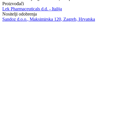
Proizvođači
Lek Pharmaceuticals d.d. - Italija
Nositelji odobrenja
Sandoz d.o.o., Maksimirska 120, Zagreb, Hrvatska