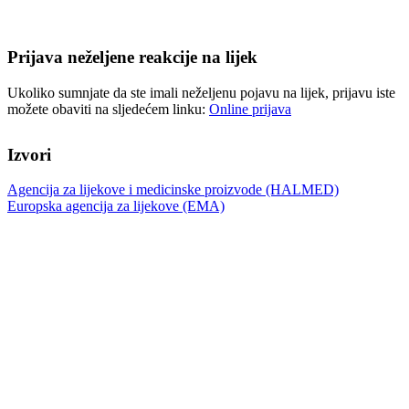
Prijava neželjene reakcije na lijek
Ukoliko sumnjate da ste imali neželjenu pojavu na lijek, prijavu iste
možete obaviti na sljedećem linku:
Online prijava
Izvori
Agencija za lijekove i medicinske proizvode (HALMED)
Europska agencija za lijekove (EMA)