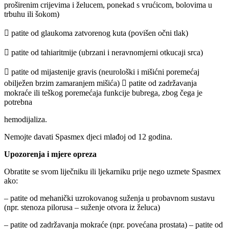
proširenim crijevima i želucem, ponekad s vrućicom, bolovima u
trbuhu ili šokom)
 patite od glaukoma zatvorenog kuta (povišen očni tlak)
 patite od tahiaritmije (ubrzani i neravnomjerni otkucaji srca)
 patite od mijastenije gravis (neurološki i mišićni poremećaj
obilježen brzim zamaranjem mišića)  patite od zadržavanja
mokraće ili teškog poremećaja funkcije bubrega, zbog čega je
potrebna
hemodijaliza.
Nemojte davati Spasmex djeci mlađoj od 12 godina.
Upozorenja i mjere opreza
Obratite se svom liječniku ili ljekarniku prije nego uzmete Spasmex
ako:
– patite od mehanički uzrokovanog suženja u probavnom sustavu
(npr. stenoza pilorusa – suženje otvora iz želuca)
– patite od zadržavanja mokraće (npr. povećana prostata) – patite od