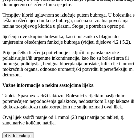
do umjereno oštećene funkcije jetre.
Trospijev klorid uglavnom se izlučuje putem bubrega. U bolesnika s
teškim oštećenjem funkcije bubrega, uočena su znatna povećanja
razina trospijevog klorida u plazmi. Stoga je potreban oprez pri
liječenju ove skupine bolesnika, kao i bolesnika s blagim do
umjerenim oštećenjem funkcije bubrega (vidjeti dijelove 4.2 i 5.2).
Prije početka liječenja potrebno je isključiti organske uzroke
polakisurije i/ili urgentne inkontinencije, kao što su bolesti srca ili
bubrega, polidipsija, benigna hiperplazija prostate, infekcije i tumori
mokraćnih organa, odnosno urometrijski potvrditi hiperrefleksiju m.
detruzora.
Važne informacije o nekim sastojcima lijeka
Tableta Spasmex sadrži laktozu. Bolesnici s rijetkim nasljednim
poremećajem nepodnošenja galaktoze, nedostatkom Lapp laktaze ili
glukoza-galaktoza malapsorpcijom ne smiju uzimati ovaj lijek.
Ovaj lijek sadrži manje od 1 mmol (23 mg) natrija po tableti, tj.
zanemarive količine natrija.
4.5. Interakcije