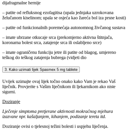
dijafragmalne hernije
– patite od refluksnog ezofagitisa (upala jednjaka uzrokovana
želučanom kiselinom; upala se osjeća kao žareća bol iza prsne kosti)
– patite od funkcionalnih poremećaja autonomnog živčanog sustava
– imate ubrzane otkucaje srca (prekomjerno aktivna štitnjača,
koronarna bolest srca, zatajenje srca ili oslabljeno srce)
– imate ograničenu funkciju jetre ili patite od blagog, umjereno
teškog do teškog zatajenja bubrega (vidjeti dio
3. Kako uzimati lijek Spasmex 5 mg tablete
Uvijek uzimajte ovaj lijek točno onako kako Vam je rekao Vaš
liječnik. Provjerite s Vašim liječnikom ili ljekarnikom ako niste
sigurni.
Doziranje
Lječenje simptoma pretjerane aktivnosti mokraćnog mjehura
izazvane npr. kašaljanjem, kihanjem, podizanje tereta itd.
Doziranje ovisi o tjelesnoj težini bolesti i uspjehu liječenja.