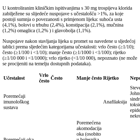
U kontroliranim kliničkim ispitivanjima s 30 mg trospijeva klorida
zabilježene su slijedeće nuspojave s učestalošću >1%, za koje
postoji sumnja o povezanosti s primjenom lijeka: suhoća usta
(4,1%), bolovi u trbuhu (2,4%), konstipacija (2,1%), mučnina
(1,2%) omaglica (1,2% ) i glavobolja (1,1%).
Nuspojave nakon stavljanja lijeka u promet su navedene u sljedećoj
tablici prema sljedećim kategorijama učestalosti: vrlo često (≥1/10);
često (≥1/100 i <1/10); manje često (≥1/1000 i <1/100); rijetko
(≥1/10 000 i <1/1000); vrlo rijetko (<1/10 000), nepoznato (ne može
se procijeniti na temelju dostupnih podataka).
Vrlo
Učestalost
Često
Manje često
Rijetko
Nep
često
Stev
John
Poremećaji
sind
imunološkog
Anafilaksija
toks
sustava
epid
nekr
Poremećena
akomodacija
oka (osobito
Poremećaji oka
u bolesnika