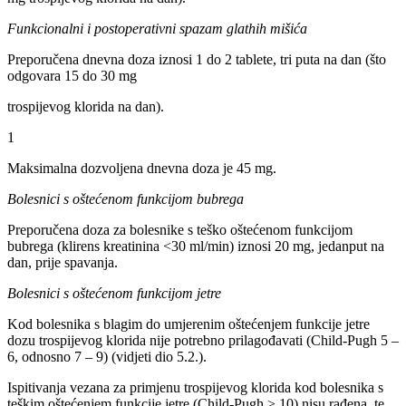
Funkcionalni i postoperativni spazam glathih mišića
Preporučena dnevna doza iznosi 1 do 2 tablete, tri puta na dan (što
odgovara 15 do 30 mg
trospijevog klorida na dan).
1
Maksimalna dozvoljena dnevna doza je 45 mg.
Bolesnici s oštećenom funkcijom bubrega
Preporučena doza za bolesnike s teško oštećenom funkcijom
bubrega (klirens kreatinina <30 ml/min) iznosi 20 mg, jedanput na
dan, prije spavanja.
Bolesnici s oštećenom funkcijom jetre
Kod bolesnika s blagim do umjerenim oštećenjem funkcije jetre
dozu trospijevog klorida nije potrebno prilagođavati (Child-Pugh 5 –
6, odnosno 7 – 9) (vidjeti dio 5.2.).
Ispitivanja vezana za primjenu trospijevog klorida kod bolesnika s
teškim oštećenjem funkcije jetre (Child-Pugh > 10) nisu rađena, te