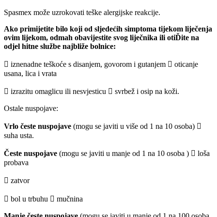
Spasmex može uzrokovati teške alergijske reakcije.
Ako primijetite bilo koji od sljedećih simptoma tijekom liječenja
ovim lijekom, odmah obavijestite svog liječnika ili otiĎite na
odjel hitne službe najbliže bolnice:
 iznenadne teškoće s disanjem, govorom i gutanjem  oticanje
usana, lica i vrata
 izrazitu omaglicu ili nesvjesticu  svrbež i osip na koži.
Ostale nuspojave:
Vrlo česte nuspojave
(mogu se javiti u više od 1 na 10 osoba) 
suha usta.
Česte nuspojave
(mogu se javiti u manje od 1 na 10 osoba )  loša
probava
 zatvor
 bol u trbuhu  mučnina
Manje česte nuspojave
(mogu se javiti u manje od 1 na 100 osoba