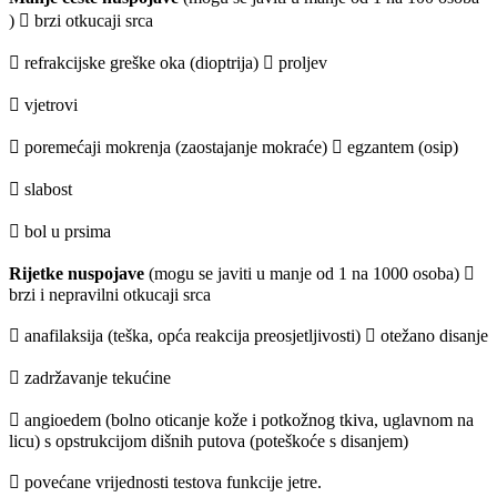
)  brzi otkucaji srca
 refrakcijske greške oka (dioptrija)  proljev
 vjetrovi
 poremećaji mokrenja (zaostajanje mokraće)  egzantem (osip)
 slabost
 bol u prsima
Rijetke nuspojave
(mogu se javiti u manje od 1 na 1000 osoba) 
brzi i nepravilni otkucaji srca
 anafilaksija (teška, opća reakcija preosjetljivosti)  otežano disanje
 zadržavanje tekućine
 angioedem (bolno oticanje kože i potkožnog tkiva, uglavnom na
licu) s opstrukcijom dišnih putova (poteškoće s disanjem)
 povećane vrijednosti testova funkcije jetre.