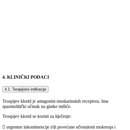
4. KLINIČKI PODACI
4.1. Terapijske indikacije
Trospijev klorid je antagonist muskarinskih receptora. Ima
spazmolitički učinak na glatke mišiće.
Trospijev klorid se koristi za liječenje:
 urgentne inkontinencije i/ili povećane učestalosti mokrenja i