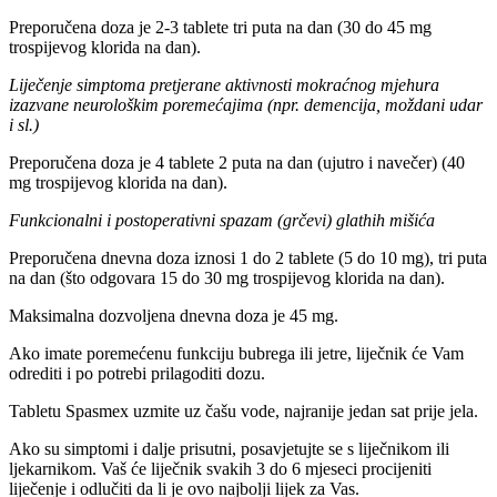
Preporučena doza je 2-3 tablete tri puta na dan (30 do 45 mg
trospijevog klorida na dan).
Liječenje simptoma pretjerane aktivnosti mokraćnog mjehura
izazvane neurološkim poremećajima (npr. demencija, moždani udar
i sl.)
Preporučena doza je 4 tablete 2 puta na dan (ujutro i navečer) (40
mg trospijevog klorida na dan).
Funkcionalni i postoperativni spazam (grčevi) glathih mišića
Preporučena dnevna doza iznosi 1 do 2 tablete (5 do 10 mg), tri puta
na dan (što odgovara 15 do 30 mg trospijevog klorida na dan).
Maksimalna dozvoljena dnevna doza je 45 mg.
Ako imate poremećenu funkciju bubrega ili jetre, liječnik će Vam
odrediti i po potrebi prilagoditi dozu.
Tabletu Spasmex uzmite uz čašu vode, najranije jedan sat prije jela.
Ako su simptomi i dalje prisutni, posavjetujte se s liječnikom ili
ljekarnikom. Vaš će liječnik svakih 3 do 6 mjeseci procijeniti
liječenje i odlučiti da li je ovo najbolji lijek za Vas.