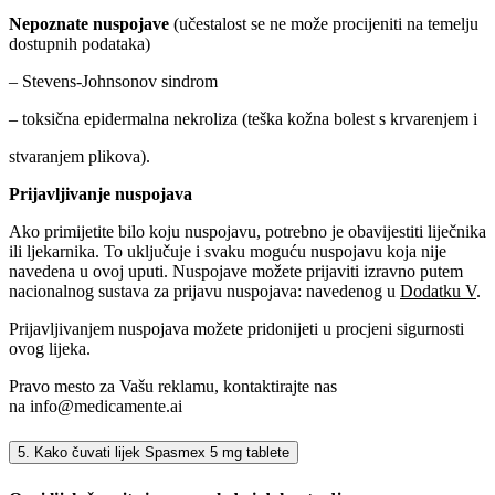
Nepoznate nuspojave
(učestalost se ne može procijeniti na temelju
dostupnih podataka)
– Stevens-Johnsonov sindrom
– toksična epidermalna nekroliza (teška kožna bolest s krvarenjem i
stvaranjem plikova).
Prijavljivanje nuspojava
Ako primijetite bilo koju nuspojavu, potrebno je obavijestiti liječnika
ili ljekarnika. To uključuje i svaku moguću nuspojavu koja nije
navedena u ovoj uputi. Nuspojave možete prijaviti izravno putem
nacionalnog sustava za prijavu nuspojava: navedenog u
Dodatku V
.
Prijavljivanjem nuspojava možete pridonijeti u procjeni sigurnosti
ovog lijeka.
Pravo mesto za Vašu reklamu, kontaktirajte nas
na
info@medicamente.ai
5. Kako čuvati lijek Spasmex 5 mg tablete