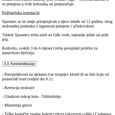
se primjena u ovih bolesnika ne preporučuje.
Pedijatrijska populacija
Spasmex se ne smije primjenjivati u djece mlađe od 12 godina, zbog
nedostatka podataka o sigurnosti primjene i učinkovitosti.
Tablete Spasmex treba uzeti uz čašu vode, najranije jedan sat prije
jela.
Redovito, svakih 3 do 6 mjeseci treba preispitati potrebu za
nastavkom liječenja.
4.3. Kontraindikacije
- Preosjetljivosti na djelatnu tvar trospijev klorid ili na bilo koju od
pomoćnih tvari (vidjeti dio 6.1)
- Retencija mokraće
- Glaukom uskog kuta - Tahiaritmija
- Miastenija gravis
- Teške kronične upalne bolesti crijeva (ulcerozni colitis i Crohnova