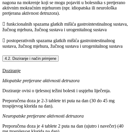
nagona na mokrenje koji se mogu pojaviti u bolesnika s pretjerano
aktivnim mokraćnim mjehurom (npr. idiopatska ili neurološka
pretjerana aktivnost detruzora).
 funkcionalnih spazama glatkih mišića gastrointestinalnog sustava,
žučnog mjehura, žučnog sustava i urogenitalnog sustava
 postoperativnih spazama glatkih mišića gastrointestinalnog
sustava, žučnog mjehura, žučnog sustava i urogenitalnog sustava
4.2. Doziranje i način primjene
Doziranje
Idiopatske pretjerane aktivnosti detruzora
Doziranje ovisi o tjelesnoj težini bolesti i uspjehu liječenja.
Preporučena doza je 2-3 tablete tri puta na dan (30 do 45 mg
trospijevog klorida na dan).
Neuropatske pretjerane aktivnosti detruzora
Preporučena doza je 4 tablete 2 puta na dan (ujutro i navečer) (40
mg trospijevog klorida na dan).