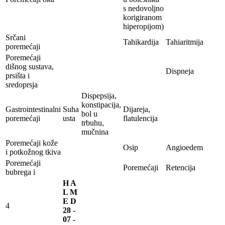
s nedovoljno
korigiranom
hiperopijom)
Srčani
Tahikardija
Tahiaritmija
poremećaji
Poremećaji
dišnog sustava,
Dispneja
prsišta i
sredoprsja
Dispepsija,
konstipacija,
Gastrointestinalni
Suha
Dijareja,
bol u
poremećaji
usta
flatulencija
trbuhu,
mučnina
Poremećaji kože
Osip
Angioedem
i potkožnog tkiva
Poremećaji
Poremećaji
Retencija
bubrega i
H A
L M
E D
4
28 -
07 -