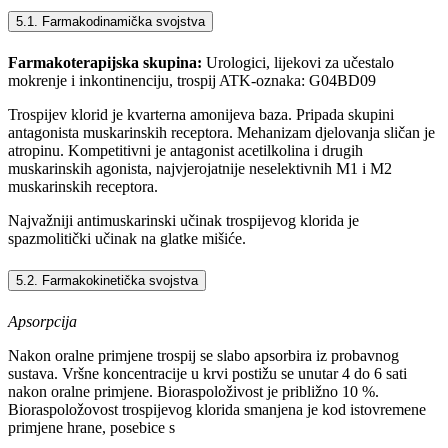
5.1. Farmakodinamička svojstva
Farmakoterapijska skupina:
Urologici, lijekovi za učestalo
mokrenje i inkontinenciju, trospij ATK-oznaka: G04BD09
Trospijev klorid je kvarterna amonijeva baza. Pripada skupini
antagonista muskarinskih receptora. Mehanizam djelovanja sličan je
atropinu. Kompetitivni je antagonist acetilkolina i drugih
muskarinskih agonista, najvjerojatnije neselektivnih M1 i M2
muskarinskih receptora.
Najvažniji antimuskarinski učinak trospijevog klorida je
spazmolitički učinak na glatke mišiće.
5.2. Farmakokinetička svojstva
Apsorpcija
Nakon oralne primjene trospij se slabo apsorbira iz probavnog
sustava. Vršne koncentracije u krvi postižu se unutar 4 do 6 sati
nakon oralne primjene. Bioraspoloživost je približno 10 %.
Bioraspoložovost trospijevog klorida smanjena je kod istovremene
primjene hrane, posebice s