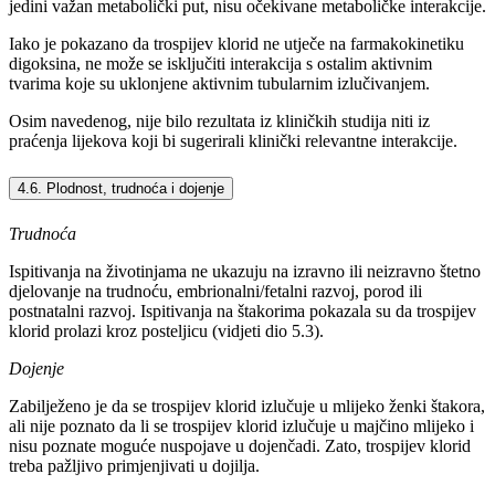
jedini važan metabolički put, nisu očekivane metaboličke interakcije.
Iako je pokazano da trospijev klorid ne utječe na farmakokinetiku
digoksina, ne može se isključiti interakcija s ostalim aktivnim
tvarima koje su uklonjene aktivnim tubularnim izlučivanjem.
Osim navedenog, nije bilo rezultata iz kliničkih studija niti iz
praćenja lijekova koji bi sugerirali klinički relevantne interakcije.
4.6. Plodnost, trudnoća i dojenje
Trudnoća
Ispitivanja na životinjama ne ukazuju na izravno ili neizravno štetno
djelovanje na trudnoću, embrionalni/fetalni razvoj, porod ili
postnatalni razvoj. Ispitivanja na štakorima pokazala su da trospijev
klorid prolazi kroz posteljicu (vidjeti dio 5.3).
Dojenje
Zabilježeno je da se trospijev klorid izlučuje u mlijeko ženki štakora,
ali nije poznato da li se trospijev klorid izlučuje u majčino mlijeko i
nisu poznate moguće nuspojave u dojenčadi. Zato, trospijev klorid
treba pažljivo primjenjivati u dojilja.