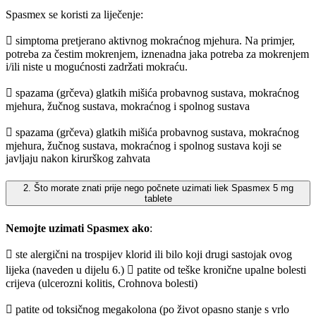
Spasmex se koristi za liječenje:
 simptoma pretjerano aktivnog mokraćnog mjehura. Na primjer,
potreba za čestim mokrenjem, iznenadna jaka potreba za mokrenjem
i/ili niste u mogućnosti zadržati mokraću.
 spazama (grčeva) glatkih mišića probavnog sustava, mokraćnog
mjehura, žučnog sustava, mokraćnog i spolnog sustava
 spazama (grčeva) glatkih mišića probavnog sustava, mokraćnog
mjehura, žučnog sustava, mokraćnog i spolnog sustava koji se
javljaju nakon kirurškog zahvata
2. Što morate znati prije nego počnete uzimati liek Spasmex 5 mg
tablete
Nemojte uzimati Spasmex ako
:
 ste alergični na trospijev klorid ili bilo koji drugi sastojak ovog
lijeka (naveden u dijelu 6.)  patite od teške kronične upalne bolesti
crijeva (ulcerozni kolitis, Crohnova bolesti)
 patite od toksičnog megakolona (po život opasno stanje s vrlo