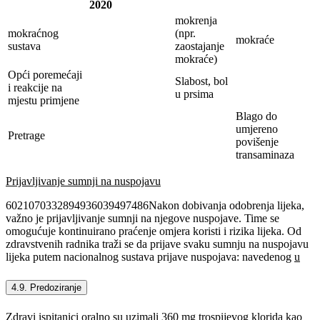
2020
mokrenja
mokraćnog
(npr.
mokraće
sustava
zaostajanje
mokraće)
Opći poremećaji
Slabost, bol
i reakcije na
u prsima
mjestu primjene
Blago do
umjereno
Pretrage
povišenje
transaminaza
Prijavljivanje sumnji na nuspojavu
6021070332894936039497486Nakon dobivanja odobrenja lijeka,
važno je prijavljivanje sumnji na njegove nuspojave. Time se
omogućuje kontinuirano praćenje omjera koristi i rizika lijeka. Od
zdravstvenih radnika traži se da prijave svaku sumnju na nuspojavu
lijeka putem nacionalnog sustava prijave nuspojava: navedenog
u
4.9. Predoziranje
Zdravi ispitanici oralno su uzimali 360 mg trospijevog klorida kao