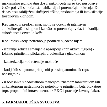
maksimalnu jednokratnu dozu, nakon čega su se kao nuspojave
češće pojavili suhoća usta, tahikardija i poremećaji mokrenja. Do
danas nisu zabilježeni slučajevi teškog predoziranja ili intoksikacije
trospijevim kloridom.
Kao znakovi predoziranja, mogu se očekivati intenzivni
antikolinergični simptomi kao što su poremećaji vida, tahikardija,
suhoća usta i crvenilo kože.
Kod intoksikacije potrebno je poduzeti sljedeće mjere:
- ispiranje želuca i smanjenje apsorpcije (npr. aktivni ugljen) -
lokalno primijeniti pilokarpin u bolesnika s glaukomom
- kateterizacija kod retencije mokraće
- kod jakih simptoma primijeniti parasimpatomimetik (npr.
neostigmin)
- u bolesnika s nedostatnom reakcijom, znatnom tahikardijom i/ili
cirkulatornom nestabilnošću potrebno je primijeniti beta-blokatore
(npr. propranolol intravenozno, uz EKG i praćenje krvnog tlaka).
5. FARMAKOLOŠKA SVOJSTVA