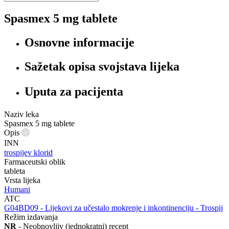
Spasmex 5 mg tablete
Osnovne informacije
Sažetak opisa svojstava lijeka
Uputa za pacijenta
Naziv leka
Spasmex 5 mg tablete
Opis
INN
trospijev klorid
Farmaceutski oblik
tableta
Vrsta lijeka
Humani
ATC
‍G04BD09 - Lijekovi za učestalo mokrenje i inkontinenciju - Trospij
Režim izdavanja
NR
- Neobnovljiv (jednokratni) recept