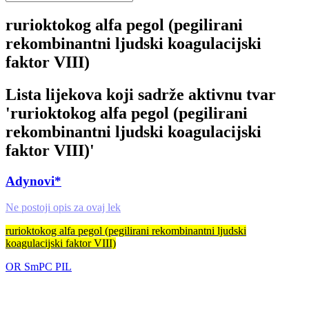
rurioktokog alfa pegol (pegilirani
rekombinantni ljudski koagulacijski
faktor VIII)
Lista lijekova koji sadrže aktivnu tvar
'
rurioktokog alfa pegol (pegilirani
rekombinantni ljudski koagulacijski
faktor VIII)
'
Adynovi*
Ne postoji opis za ovaj lek
rurioktokog alfa pegol (pegilirani rekombinantni ljudski
koagulacijski faktor VIII)
OR
SmPC
PIL