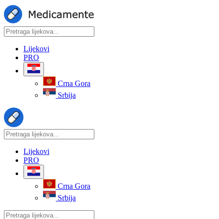
Lijekovi
PRO
Crna Gora
Srbija
Lijekovi
PRO
Crna Gora
Srbija