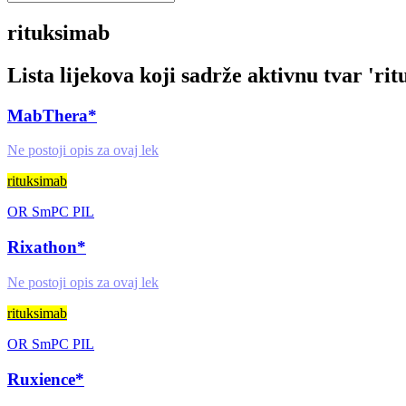
rituksimab
Lista lijekova koji sadrže aktivnu tvar '
rit
MabThera*
Ne postoji opis za ovaj lek
rituksimab
OR
SmPC
PIL
Rixathon*
Ne postoji opis za ovaj lek
rituksimab
OR
SmPC
PIL
Ruxience*