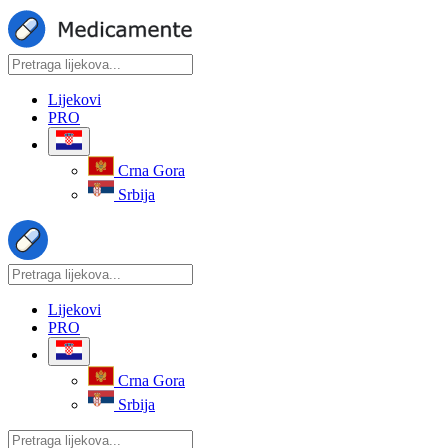
Lijekovi
PRO
Crna Gora
Srbija
Lijekovi
PRO
Crna Gora
Srbija