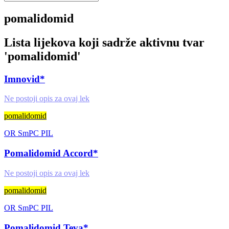
pomalidomid
Lista lijekova koji sadrže aktivnu tvar
'
pomalidomid
'
Imnovid*
Ne postoji opis za ovaj lek
pomalidomid
OR
SmPC
PIL
Pomalidomid Accord*
Ne postoji opis za ovaj lek
pomalidomid
OR
SmPC
PIL
Pomalidomid Teva*