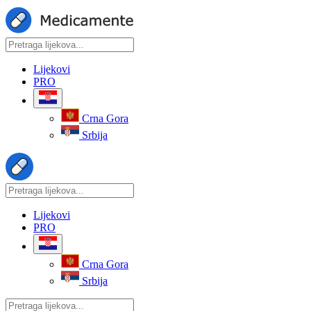
Lijekovi
PRO
Crna Gora
Srbija
Lijekovi
PRO
Crna Gora
Srbija