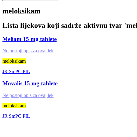
meloksikam
Lista lijekova koji sadrže aktivnu tvar '
me
Meliam 15 mg tablete
Ne postoji opis za ovaj lek
meloksikam
JR
SmPC
PIL
Movalis 15 mg tablete
Ne postoji opis za ovaj lek
meloksikam
JR
SmPC
PIL