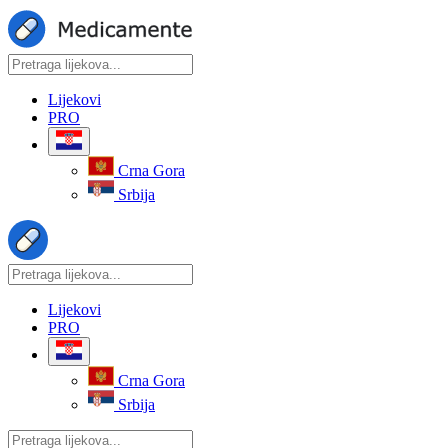
Lijekovi
PRO
Crna Gora
Srbija
Lijekovi
PRO
Crna Gora
Srbija