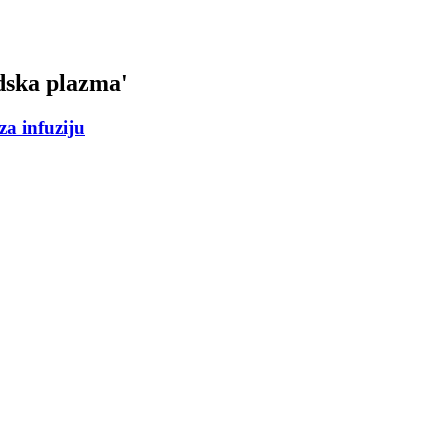
dska plazma
'
za infuziju