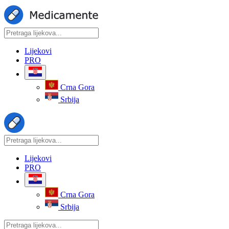
Lijekovi
PRO
Crna Gora
Srbija
Lijekovi
PRO
Crna Gora
Srbija