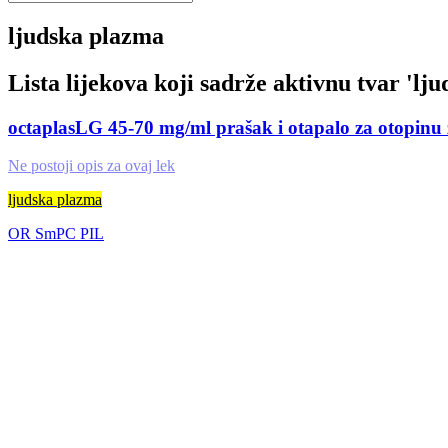
ljudska plazma
Lista lijekova koji sadrže aktivnu tvar '
lju
octaplasLG 45-70 mg/ml prašak i otapalo za otopinu 
Ne postoji opis za ovaj lek
ljudska plazma
OR
SmPC
PIL