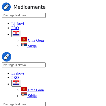
Lijekovi
PRO
Crna Gora
Srbija
Lijekovi
PRO
Crna Gora
Srbija