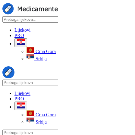
Lijekovi
PRO
Crna Gora
Srbija
Lijekovi
PRO
Crna Gora
Srbija