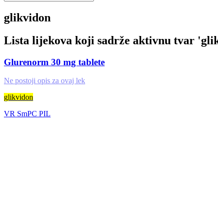
glikvidon
Lista lijekova koji sadrže aktivnu tvar '
gli
Glurenorm 30 mg tablete
Ne postoji opis za ovaj lek
glikvidon
VR
SmPC
PIL