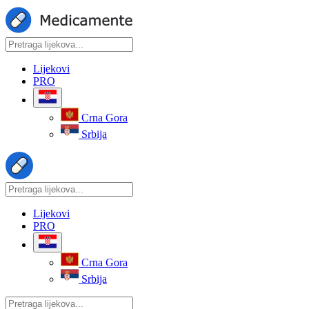
Lijekovi
PRO
Crna Gora
Srbija
Lijekovi
PRO
Crna Gora
Srbija