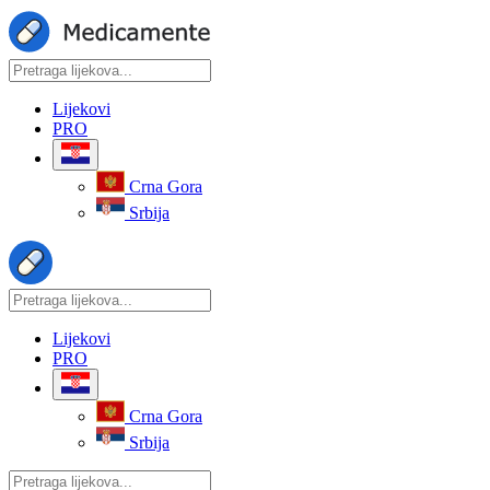
Lijekovi
PRO
Crna Gora
Srbija
Lijekovi
PRO
Crna Gora
Srbija