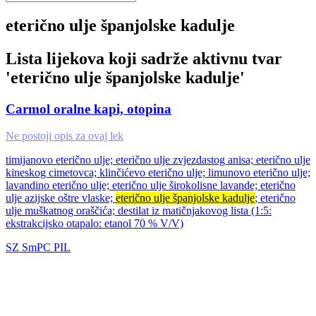
eterično ulje španjolske kadulje
Lista lijekova koji sadrže aktivnu tvar
'
eterično ulje španjolske kadulje
'
Carmol oralne kapi, otopina
Ne postoji opis za ovaj lek
timijanovo eterično ulje; eterično ulje zvjezdastog anisa; eterično ulje
kineskog cimetovca; klinčićevo eterično ulje; limunovo eterično ulje;
lavandino eterično ulje; eterično ulje širokolisne lavande; eterično
ulje azijske oštre vlaske;
eterično ulje španjolske kadulje
; eterično
ulje muškatnog oraščića; destilat iz matičnjakovog lista (1:5:
ekstrakcijsko otapalo: etanol 70 % V/V)
SZ
SmPC
PIL