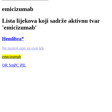
emicizumab
Lista lijekova koji sadrže aktivnu tvar
'
emicizumab
'
Hemlibra*
Ne postoji opis za ovaj lek
emicizumab
OR
SmPC
PIL