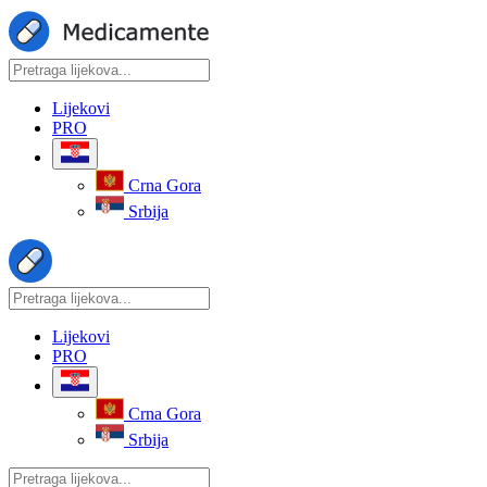
Lijekovi
PRO
Crna Gora
Srbija
Lijekovi
PRO
Crna Gora
Srbija