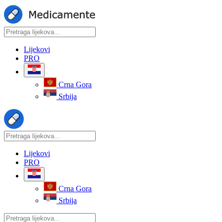
Lijekovi
PRO
Crna Gora
Srbija
Lijekovi
PRO
Crna Gora
Srbija