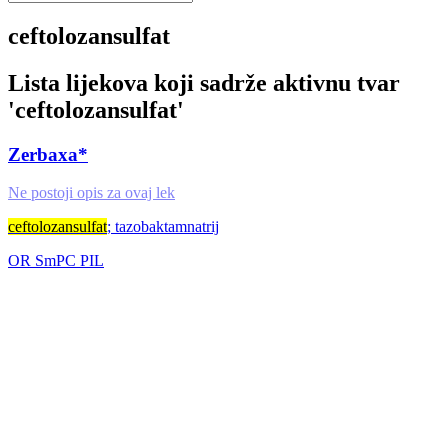
ceftolozansulfat
Lista lijekova koji sadrže aktivnu tvar
'
ceftolozansulfat
'
Zerbaxa*
Ne postoji opis za ovaj lek
ceftolozansulfat
; tazobaktamnatrij
OR
SmPC
PIL