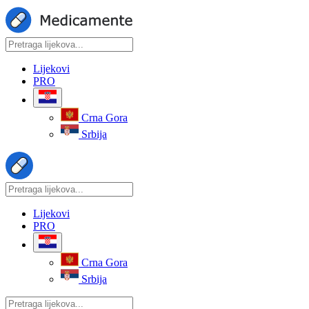
Lijekovi
PRO
Crna Gora
Srbija
Lijekovi
PRO
Crna Gora
Srbija