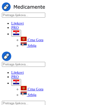
Lijekovi
PRO
Crna Gora
Srbija
Lijekovi
PRO
Crna Gora
Srbija