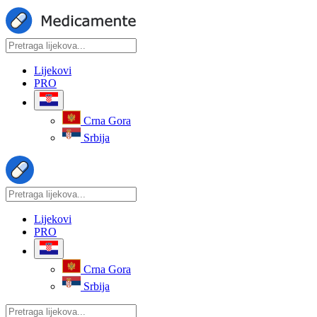
Lijekovi
PRO
Crna Gora
Srbija
Lijekovi
PRO
Crna Gora
Srbija