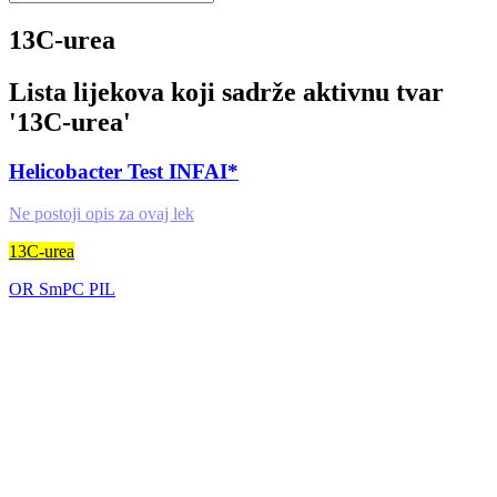
13C-urea
Lista lijekova koji sadrže aktivnu tvar
'
13C-urea
'
Helicobacter Test INFAI*
Ne postoji opis za ovaj lek
13C-urea
OR
SmPC
PIL