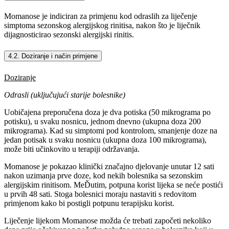
Momanose je indiciran za primjenu kod odraslih za liječenje
simptoma sezonskog alergijskog rinitisa, nakon što je liječnik
dijagnosticirao sezonski alergijski rinitis.
4.2. Doziranje i način primjene
Doziranje
Odrasli (uključujući starije bolesnike)
Uobičajena preporučena doza je dva potiska (50 mikrograma po
potisku), u svaku nosnicu, jednom dnevno (ukupna doza 200
mikrograma). Kad su simptomi pod kontrolom, smanjenje doze na
jedan potisak u svaku nosnicu (ukupna doza 100 mikrograma),
može biti učinkovito u terapiji održavanja.
Momanose je pokazao klinički značajno djelovanje unutar 12 sati
nakon uzimanja prve doze, kod nekih bolesnika sa sezonskim
alergijskim rinitisom. MeĎutim, potpuna korist lijeka se neće postići
u prvih 48 sati. Stoga bolesnici moraju nastaviti s redovitom
primjenom kako bi postigli potpunu terapijsku korist.
Liječenje lijekom Momanose možda će trebati započeti nekoliko