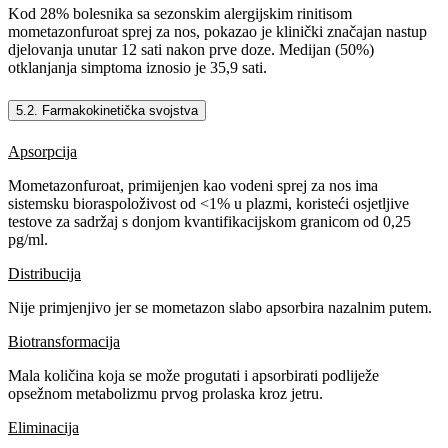
Kod 28% bolesnika sa sezonskim alergijskim rinitisom
mometazonfuroat sprej za nos, pokazao je klinički značajan nastup
djelovanja unutar 12 sati nakon prve doze. Medijan (50%)
otklanjanja simptoma iznosio je 35,9 sati.
5.2. Farmakokinetička svojstva
Apsorpcija
Mometazonfuroat, primijenjen kao vodeni sprej za nos ima
sistemsku bioraspoloživost od <1% u plazmi, koristeći osjetljive
testove za sadržaj s donjom kvantifikacijskom granicom od 0,25
pg/ml.
Distribucija
Nije primjenjivo jer se mometazon slabo apsorbira nazalnim putem.
Biotransformacija
Mala količina koja se može progutati i apsorbirati podliježe
opsežnom metabolizmu prvog prolaska kroz jetru.
Eliminacija