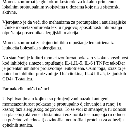
Mometazonfuroat je glukokortikosteroid za lokalnu primjenu s
lokalnim protuupalnim svojstvima u dozama koje nisu sistemski
aktivne.
Vjerojatno je da veći dio mehanizma za protuupalne i antialergijske
učinke mometazonfuroata leži u njegovoj sposobnosti inhibiranja
otpuštanja posrednika alergijskih reakcija.
Mometazonfuroat značajno inhibira otpuštanje leukotriena iz
leukocita bolesnika s alergijama.
Na staničnoj je kulturi mometazonfuroat pokazao visoku sposobnost
kod inhibicije sinteze i otpuštanja IL-1,IL-5, IL-6 i TNFα; takoĎer
je potentan inhibitor proizvodnje leukotriena. Osim toga, izrazito je
potentan inhibitor proizvodnje Th2 citokina, IL-4 i IL-5, iz ljudskih
CD4+ T-stanica.
Farmakodinamički učinci
U ispitivanjima u kojima su primjenjivani nazalni antigeni,
mometazonfuroat pokazao je protuupalno djelovanje i u ranoj i u
kasnoj fazi alergijskog odgovora. To se vidi iz smanjenja (u odnosu
na placebo) aktivnosti histamina i eozinofila te smanjenja (u odnosu
na početne vrijednosti) eozinofila, neutrofila i proteina za adheziju
epitelnih stanica.