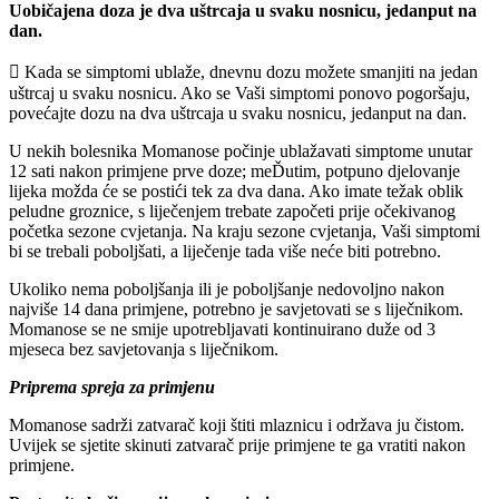
Uobičajena doza je dva uštrcaja u svaku nosnicu, jedanput na
dan.
 Kada se simptomi ublaže, dnevnu dozu možete smanjiti na jedan
uštrcaj u svaku nosnicu. Ako se Vaši simptomi ponovo pogoršaju,
povećajte dozu na dva uštrcaja u svaku nosnicu, jedanput na dan.
U nekih bolesnika Momanose počinje ublažavati simptome unutar
12 sati nakon primjene prve doze; meĎutim, potpuno djelovanje
lijeka možda će se postići tek za dva dana. Ako imate težak oblik
peludne groznice, s liječenjem trebate započeti prije očekivanog
početka sezone cvjetanja. Na kraju sezone cvjetanja, Vaši simptomi
bi se trebali poboljšati, a liječenje tada više neće biti potrebno.
Ukoliko nema poboljšanja ili je poboljšanje nedovoljno nakon
najviše 14 dana primjene, potrebno je savjetovati se s liječnikom.
Momanose se ne smije upotrebljavati kontinuirano duže od 3
mjeseca bez savjetovanja s liječnikom.
Priprema spreja za primjenu
Momanose sadrži zatvarač koji štiti mlaznicu i održava ju čistom.
Uvijek se sjetite skinuti zatvarač prije primjene te ga vratiti nakon
primjene.