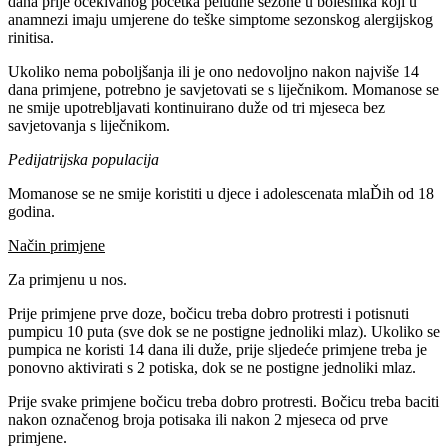
dana prije očekivanog početka peludne sezone u bolesnika koji u
anamnezi imaju umjerene do teške simptome sezonskog alergijskog
rinitisa.
Ukoliko nema poboljšanja ili je ono nedovoljno nakon najviše 14
dana primjene, potrebno je savjetovati se s liječnikom. Momanose se
ne smije upotrebljavati kontinuirano duže od tri mjeseca bez
savjetovanja s liječnikom.
Pedijatrijska populacija
Momanose se ne smije koristiti u djece i adolescenata mlaĎih od 18
godina.
Način primjene
Za primjenu u nos.
Prije primjene prve doze, bočicu treba dobro protresti i potisnuti
pumpicu 10 puta (sve dok se ne postigne jednoliki mlaz). Ukoliko se
pumpica ne koristi 14 dana ili duže, prije sljedeće primjene treba je
ponovno aktivirati s 2 potiska, dok se ne postigne jednoliki mlaz.
Prije svake primjene bočicu treba dobro protresti. Bočicu treba baciti
nakon označenog broja potisaka ili nakon 2 mjeseca od prve
primjene.