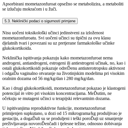
Apsorbirani mometazonfuroat opsežno se metabolizira, a metaboliti
se izlučuju mokraćom i u žuči.
5.3. Neklinički podaci o sigurnosti primjene
Nisu uočeni toksikološki učinci jedinstveni za izloženost
mometazonfuroatu. Svi uočeni učinci su tipični za ovu klasu
djelatnih tvari i povezani su uz pretjerane farmakološke učinke
glukokortikoida.
Neklinička ispitivanja pokazuju kako mometazonfuroat nema
androgeni, antiandrogeni, estrogeni ili antiestrogeni učinak, no, kao i
ostali glukokortikoidi pokazuje odreĎenu antiuterotropsku aktivnost
i odgaĎa vaginalno otvaranje na životinjskim modelima pri visokim
oralnim dozama od 56 mg/kg/dan i 280 mg/kg/dan.
Kao i drugi glukokortikoidi, mometazonfuroat pokazao je klastogeni
potencijal
in vitro
pri visokim koncentracijama. MeĎutim, ne
očekuju se mutageni učinci u terapijski relevantnim dozama.
U ispitivanjima reproduktivne funkcije, mometazonfuroat
primijenjen supkutano, u dozi od 15 mikrograma/kg produljivao je
gestaciju, a dogaĎali su se produljeni i teški poroĎaji uz smanjenje
preživljavanja novoroĎenčadi i tjelesne težine, odnosno dobivanja