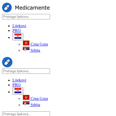
Lijekovi
PRO
Crna Gora
Srbija
Lijekovi
PRO
Crna Gora
Srbija