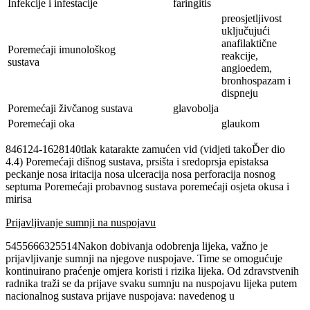
Infekcije i infestacije
faringitis
preosjetljivost
uključujući
anafilaktične
Poremećaji imunološkog
reakcije,
sustava
angioedem,
bronhospazam i
dispneju
Poremećaji živčanog sustava
glavobolja
Poremećaji oka
glaukom
846124-1628140tlak katarakte zamućen vid (vidjeti takoĎer dio
4.4) Poremećaji dišnog sustava, prsišta i sredoprsja epistaksa
peckanje nosa iritacija nosa ulceracija nosa perforacija nosnog
septuma Poremećaji probavnog sustava poremećaji osjeta okusa i
mirisa
Prijavljivanje sumnji na nuspojavu
5455666325514Nakon dobivanja odobrenja lijeka, važno je
prijavljivanje sumnji na njegove nuspojave. Time se omogućuje
kontinuirano praćenje omjera koristi i rizika lijeka. Od zdravstvenih
radnika traži se da prijave svaku sumnju na nuspojavu lijeka putem
nacionalnog sustava prijave nuspojava: navedenog u