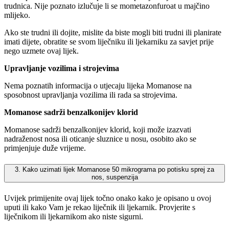
trudnica. Nije poznato izlučuje li se mometazonfuroat u majčino
mlijeko.
Ako ste trudni ili dojite, mislite da biste mogli biti trudni ili planirate
imati dijete, obratite se svom liječniku ili ljekarniku za savjet prije
nego uzmete ovaj lijek.
Upravljanje vozilima i strojevima
Nema poznatih informacija o utjecaju lijeka Momanose na
sposobnost upravljanja vozilima ili rada sa strojevima.
Momanose sadrži benzalkonijev klorid
Momanose sadrži benzalkonijev klorid, koji može izazvati
nadraženost nosa ili oticanje sluznice u nosu, osobito ako se
primjenjuje duže vrijeme.
3. Kako uzimati lijek Momanose 50 mikrograma po potisku sprej za
nos, suspenzija
Uvijek primijenite ovaj lijek točno onako kako je opisano u ovoj
uputi ili kako Vam je rekao liječnik ili ljekarnik. Provjerite s
liječnikom ili ljekarnikom ako niste sigurni.