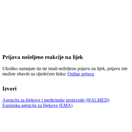
Prijava neželjene reakcije na lijek
Ukoliko sumnjate da ste imali neželjenu pojavu na lijek, prijavu iste
možete obaviti na sljedećem linku:
Online prijava
Izvori
Agencija za lijekove i medicinske proizvode (HALMED)
Europska agencija za lijekove (EMA)