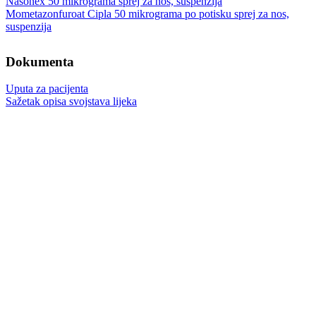
Nasonex 50 mikrograma sprej za nos, suspenzija
Mometazonfuroat Cipla 50 mikrograma po potisku sprej za nos,
suspenzija
Dokumenta
Uputa za pacijenta
Sažetak opisa svojstava lijeka