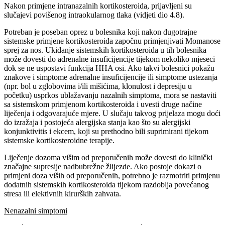
Nakon primjene intranazalnih kortikosteroida, prijavljeni su
slučajevi povišenog intraokularnog tlaka (vidjeti dio 4.8).
Potreban je poseban oprez u bolesnika koji nakon dugotrajne
sistemske primjene kortikosteroida započnu primjenjivati Momanose
sprej za nos. Ukidanje sistemskih kortikosteroida u tih bolesnika
može dovesti do adrenalne insuficijencije tijekom nekoliko mjeseci
dok se ne uspostavi funkcija HHA osi. Ako takvi bolesnici pokažu
znakove i simptome adrenalne insuficijencije ili simptome ustezanja
(npr. bol u zglobovima i/ili mišićima, klonulost i depresiju u
početku) usprkos ublažavanju nazalnih simptoma, mora se nastaviti
sa sistemskom primjenom kortikosteroida i uvesti druge načine
liječenja i odgovarajuće mjere. U slučaju takvog prijelaza mogu doći
do izražaja i postojeća alergijska stanja kao što su alergijski
konjunktivitis i ekcem, koji su prethodno bili suprimirani tijekom
sistemske kortikosteroidne terapije.
Liječenje dozoma višim od preporučenih može dovesti do klinički
značajne supresije nadbubrežne žlijezde. Ako postoje dokazi o
primjeni doza viših od preporučenih, potrebno je razmotriti primjenu
dodatnih sistemskih kortikosteroida tijekom razdoblja povećanog
stresa ili elektivnih kirurških zahvata.
Nenazalni simptomi