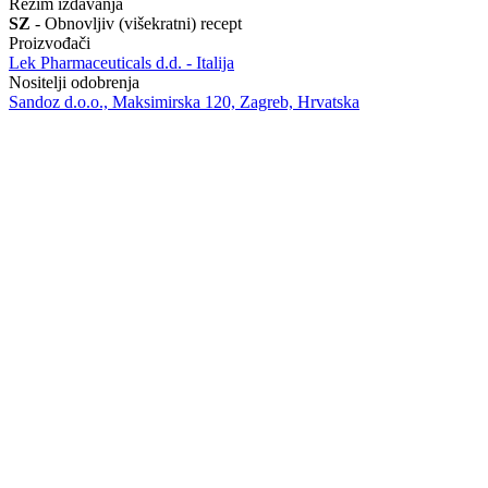
Režim izdavanja
SZ
- Obnovljiv (višekratni) recept
Proizvođači
Lek Pharmaceuticals d.d. - Italija
Nositelji odobrenja
Sandoz d.o.o., Maksimirska 120, Zagreb, Hrvatska