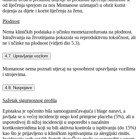
od liječenja sprejom za nos Momanose uzimajući u obzir korist
dojenja za dijete i korist liječenja za ženu.
Plodnost
Nema kliničkih podataka o učinku mometazonfuroata na plodnost.
Istraživanja na životinjama pokazala su reproduktivnu toksičnost, ali
ne i učinke na plodnost (vidjeti dio 5.3).
4.7. Upravljanje vozilom
Momanose nema poznati utjecaj na sposobnost upravljanja vozilima
i strojevima.
4.8. Nuspojave
Sažetak sigurnosnog profila
Epistaksa je općenito bila samoograničavajuća i blage naravi, a
javljala se u većoj incidenciji nego kod primjene placeba (5%), ali u
usporedivoj ili nižoj incidenciji u usporedbi s nazalnim
kortikosteroidima koji su bili aktivna kontrola u ispitivanju (do 15%)
kao što je prijavljeno u kliničkim ispitivanjima za alergijski rinitis.
Incidencija svih ostalih štetnih dogaĎaja može se usporediti s onom