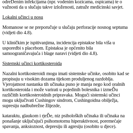
odreĎenim infekcijama (npr. vodenim kozicama, ospicama) te o
važnosti da u slučaju takve izloženosti, zatraže medicinski savjet.
Lokalni učinci u nosu
Momanose se ne preporučuje u slučaju perforacije nosnog septuma
(vidjeti dio 4.8).
U kliničkim je ispitivanjima, incidencija epistakse bila viša u
usporedbi s placebom. Epistaksa je općenito bila
samoograničavajuća i blage naravi (vidjeti dio 4.8).
Sistemski učinci kortikosteroida
Nazalni kortikosteroidi mogu imati sistemske učinke, osobito kad se
propisuju u visokim dozama tijekom produljenog razdoblja.
Vjerojatnost nastanka tih učinaka puno je manja nego kod oralnih
kortikosteroida i može varirati u pojedinih bolesnika i izmeĎu
različitih kortikosteroidnih pripravaka. Mogući sistemski učinci
mogu uključivati Cushingov sindrom, Cushingoidna obilježja,
supresiju nadbubrežne žlijezde,
kataraktu, glaukom i rjeĎe, niz psiholoških učinaka ili učinaka na
ponašanje uključujući psihomotornu hiperaktivnost, poremećaje
spavanja, anksioznost, depresiju ili agresiju (osobito u djece).