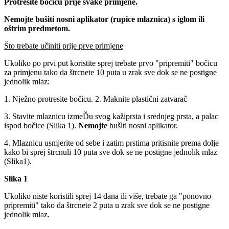
Protresite bočicu prije svake primjene.
Nemojte bušiti nosni aplikator (rupice mlaznica) s iglom ili
oštrim predmetom.
Što trebate učiniti prije prve primjene
Ukoliko po prvi put koristite sprej trebate prvo "pripremiti" bočicu
za primjenu tako da štrcnete 10 puta u zrak sve dok se ne postigne
jednolik mlaz:
1. Nježno protresite bočicu. 2. Maknite plastični zatvarač
3. Stavite mlaznicu izmeĎu svog kažiprsta i srednjeg prsta, a palac
ispod bočice (Slika 1).
Nemojte
bušiti nosni aplikator.
4. Mlaznicu usmjerite od sebe i zatim prstima pritisnite prema dolje
kako bi sprej štrcnuli 10 puta sve dok se ne postigne jednolik mlaz
(Slika1).
Slika 1
Ukoliko niste koristili sprej 14 dana ili više, trebate ga "ponovno
pripremiti" tako da štrcnete 2 puta u zrak sve dok se ne postigne
jednolik mlaz.