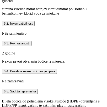
glicerol
citratna kiselina hidrat natrijev citrat dihidrat polisorbat 80
benzalkonijev klorid voda za injekcije
6.2. Inkompatibilnost
Nije primjenjivo.
6.3. Rok valjanosti
2 godine
Nakon prvog otvaranja bočice: 2 mjeseca.
6.4. Posebne mjere pri čuvanju lijeka
Ne zamrzavati.
6.5. Sadržaj spremnika
Bijela bočica od polietilena visoke gustoće (HDPE) opremljena s
LDPE/PP raspršivačem, te zaštitnim plavim zatvaračem.