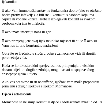
ljekarniku
 ako Vam imunološki sustav ne funkcionira dobro (ako se otežano
borite protiv infekcija), a bili ste u kontaktu s osobom koja ima
ospice ili vodene kozice. Trebate izbjegavati kontakt sa svakom
osobom koja ima te infekcije.
 ako imate infekciju nosa ili grla
 ako primjenjujete ovaj lijek nekoliko mjeseci ili dulje  ako su
Vam nos ili grlo konstantno nadraženi.
Obratite se liječniku u slučaju pojave zamućenog vida ili drugih
poremećaja vida.
Kada se kortikosteroidni sprejevi za nos primjenjuju u visokim
dozama tijekom dugih razdoblja, mogu nastati nuspojave zbog
apsorpcije lijeka u tijelo.
Ako Vas oči svrbe ili su nadražene, liječnik Vam može preporučiti
primjenu i drugih lijekova s lijekom Momanose.
Djeca i adolescenti
Momanose se ne smije koristiti u djece i adolescenata mlaĎih od 18