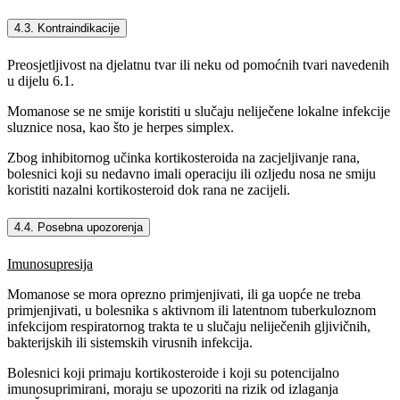
4.3. Kontraindikacije
Preosjetljivost na djelatnu tvar ili neku od pomoćnih tvari navedenih
u dijelu 6.1.
Momanose se ne smije koristiti u slučaju neliječene lokalne infekcije
sluznice nosa, kao što je herpes simplex.
Zbog inhibitornog učinka kortikosteroida na zacjeljivanje rana,
bolesnici koji su nedavno imali operaciju ili ozljedu nosa ne smiju
koristiti nazalni kortikosteroid dok rana ne zacijeli.
4.4. Posebna upozorenja
Imunosupresija
Momanose se mora oprezno primjenjivati, ili ga uopće ne treba
primjenjivati, u bolesnika s aktivnom ili latentnom tuberkuloznom
infekcijom respiratornog trakta te u slučaju neliječenih gljivičnih,
bakterijskih ili sistemskih virusnih infekcija.
Bolesnici koji primaju kortikosteroide i koji su potencijalno
imunosuprimirani, moraju se upozoriti na rizik od izlaganja