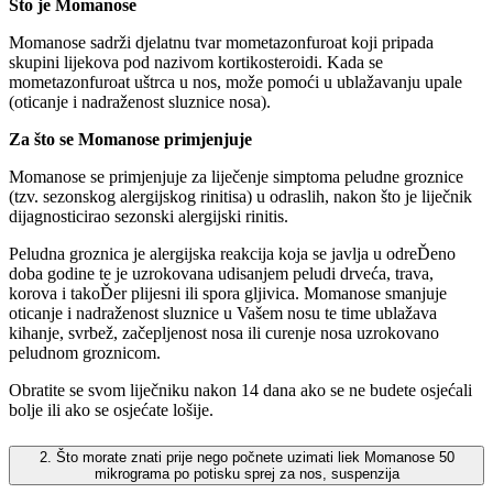
Što je Momanose
Momanose sadrži djelatnu tvar mometazonfuroat koji pripada
skupini lijekova pod nazivom kortikosteroidi. Kada se
mometazonfuroat uštrca u nos, može pomoći u ublažavanju upale
(oticanje i nadraženost sluznice nosa).
Za što se Momanose primjenjuje
Momanose se primjenjuje za liječenje simptoma peludne groznice
(tzv. sezonskog alergijskog rinitisa) u odraslih, nakon što je liječnik
dijagnosticirao sezonski alergijski rinitis.
Peludna groznica je alergijska reakcija koja se javlja u odreĎeno
doba godine te je uzrokovana udisanjem peludi drveća, trava,
korova i takoĎer plijesni ili spora gljivica. Momanose smanjuje
oticanje i nadraženost sluznice u Vašem nosu te time ublažava
kihanje, svrbež, začepljenost nosa ili curenje nosa uzrokovano
peludnom groznicom.
Obratite se svom liječniku nakon 14 dana ako se ne budete osjećali
bolje ili ako se osjećate lošije.
2. Što morate znati prije nego počnete uzimati liek Momanose 50
mikrograma po potisku sprej za nos, suspenzija