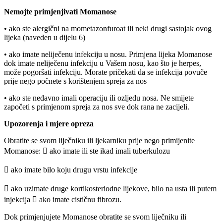
Nemojte primjenjivati Momanose
• ako ste alergični
na mometazonfuroat ili neki drugi sastojak ovog
lijeka (naveden u dijelu 6)
• ako imate neliječenu infekciju u nosu. Primjena lijeka Momanose
dok imate neliječenu infekciju u Vašem nosu, kao što je herpes,
može pogoršati infekciju. Morate pričekati da se infekcija povuče
prije nego počnete s korištenjem spreja za nos
• ako ste nedavno imali operaciju ili ozljedu nosa. Ne smijete
započeti s primjenom spreja za nos sve dok rana ne zacijeli.
Upozorenja i mjere opreza
Obratite se svom liječniku ili ljekarniku prije nego primijenite
Momanose:  ako imate ili ste ikad imali tuberkulozu
 ako imate bilo koju drugu vrstu infekcije
 ako uzimate druge kortikosteriodne lijekove, bilo na usta ili putem
injekcija  ako imate cističnu fibrozu.
Dok primjenjujete Momanose obratite se svom liječniku ili