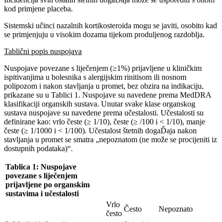
kod primjene placeba.
Sistemski učinci nazalnih kortikosteroida mogu se javiti, osobito kad
se primjenjuju u visokim dozama tijekom produljenog razdoblja.
Tablični popis nuspojava
Nuspojave povezane s liječenjem (≥1%) prijavljene u kliničkim
ispitivanjima u bolesnika s alergijskim rinitisom ili nosnom
polipozom i nakon stavljanja u promet, bez obzira na indikaciju,
prikazane su u Tablici 1. Nuspojave su navedene prema MedDRA
klasifikaciji organskih sustava. Unutar svake klase organskog
sustava nuspojave su navedene prema učestalosti. Učestalosti su
definirane kao: vrlo česte (≥ 1/10), česte (≥ /100 i < 1/10), manje
česte (≥ 1/1000 i < 1/100). Učestalost štetnih dogaĎaja nakon
stavljanja u promet se smatra „nepoznatom (ne može se procijeniti iz
dostupnih podataka)“.
Tablica 1: Nuspojave
povezane s liječenjem
prijavljene po organskim
sustavima i učestalosti
Vrlo
Često
Nepoznato
često