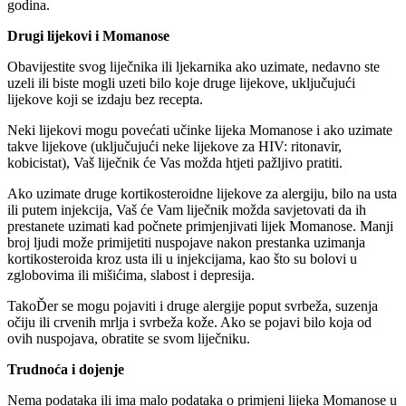
godina.
Drugi lijekovi i Momanose
Obavijestite svog liječnika ili ljekarnika ako uzimate, nedavno ste
uzeli ili biste mogli uzeti bilo koje druge lijekove, uključujući
lijekove koji se izdaju bez recepta.
Neki lijekovi mogu povećati učinke lijeka Momanose i ako uzimate
takve lijekove (uključujući neke lijekove za HIV: ritonavir,
kobicistat), Vaš liječnik će Vas možda htjeti pažljivo pratiti.
Ako uzimate druge kortikosteroidne lijekove za alergiju, bilo na usta
ili putem injekcija, Vaš će Vam liječnik možda savjetovati da ih
prestanete uzimati kad počnete primjenjivati lijek Momanose. Manji
broj ljudi može primijetiti nuspojave nakon prestanka uzimanja
kortikosteroida kroz usta ili u injekcijama, kao što su bolovi u
zglobovima ili mišićima, slabost i depresija.
TakoĎer se mogu pojaviti i druge alergije poput svrbeža, suzenja
očiju ili crvenih mrlja i svrbeža kože. Ako se pojavi bilo koja od
ovih nuspojava, obratite se svom liječniku.
Trudnoća i dojenje
Nema podataka ili ima malo podataka o primjeni lijeka Momanose u