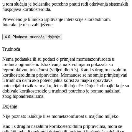
u tom slučaju je bolesnike potrebno pratiti radi otkrivanja sistemskih
nuspojava kortikosteroida.
Provedeno je kliničko ispitivanje interakcije s loratadinom.
Interakcije nisu zabilježene.
4.6. Plodnost, trudnoća i dojenje
Trudnoća
Nema podataka ili su podaci o primjeni mometazonfuroata u
trudnica ograničeni. Istraživanja na životinjama pokazala su
reproduktivnu toksičnost (vidjeti dio 5.3). Kao i s drugim nazalnim
kortikosteroidnim pripravcima, Momanose se ne smije primjenjivati
u trudnica osim ako potencijalna korist za majku opravdava
potencijalni rizik za majku, fetus ili dojenče. Dojenčad majki koje su
dobivale kortikosteroide u trudnoći potrebno je pomno nadzirati
zbog hipoadrenalizma.
Dojenje
Nije poznato izlučuje li se mometazonfuroat u majčino mlijeko.
Kao i s drugim nazalnim kortikosteroidnim pripravcima, mora se
odlučiti treba li prekinuti dojenje ili prekinuti liječenje/suzdržati se