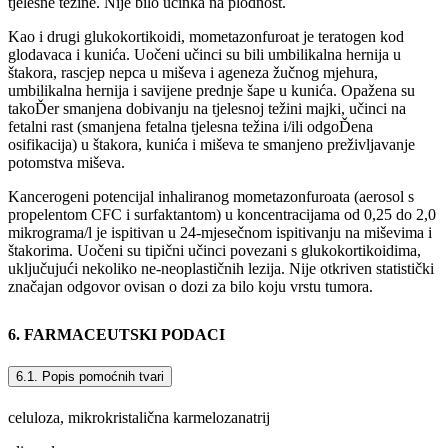
tjelesne težine. Nije bilo učinka na plodnost.
Kao i drugi glukokortikoidi, mometazonfuroat je teratogen kod
glodavaca i kunića. Uočeni učinci su bili umbilikalna hernija u
štakora, rascjep nepca u miševa i ageneza žučnog mjehura,
umbilikalna hernija i savijene prednje šape u kunića. Opažena su
takoĎer smanjena dobivanju na tjelesnoj težini majki, učinci na
fetalni rast (smanjena fetalna tjelesna težina i/ili odgoĎena
osifikacija) u štakora, kunića i miševa te smanjeno preživljavanje
potomstva miševa.
Kancerogeni potencijal inhaliranog mometazonfuroata (aerosol s
propelentom CFC i surfaktantom) u koncentracijama od 0,25 do 2,0
mikrograma/l je ispitivan u 24-mjesečnom ispitivanju na miševima i
štakorima. Uočeni su tipični učinci povezani s glukokortikoidima,
uključujući nekoliko ne-neoplastičnih lezija. Nije otkriven statistički
značajan odgovor ovisan o dozi za bilo koju vrstu tumora.
6. FARMACEUTSKI PODACI
6.1. Popis pomoćnih tvari
celuloza, mikrokristalična karmelozanatrij