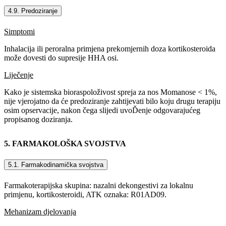
4.9. Predoziranje
Simptomi
Inhalacija ili peroralna primjena prekomjernih doza kortikosteroida
može dovesti do supresije HHA osi.
Liječenje
Kako je sistemska bioraspoloživost spreja za nos Momanose < 1%,
nije vjerojatno da će predoziranje zahtijevati bilo koju drugu terapiju
osim opservacije, nakon čega slijedi uvoĎenje odgovarajućeg
propisanog doziranja.
5. FARMAKOLOŠKA SVOJSTVA
5.1. Farmakodinamička svojstva
Farmakoterapijska skupina: nazalni dekongestivi za lokalnu
primjenu, kortikosteroidi, ATK oznaka: R01AD09.
Mehanizam djelovanja