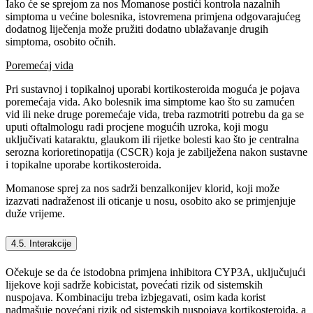
Iako će se sprejom za nos Momanose postići kontrola nazalnih
simptoma u većine bolesnika, istovremena primjena odgovarajućeg
dodatnog liječenja može pružiti dodatno ublažavanje drugih
simptoma, osobito očnih.
Poremećaj vida
Pri sustavnoj i topikalnoj uporabi kortikosteroida moguća je pojava
poremećaja vida. Ako bolesnik ima simptome kao što su zamućen
vid ili neke druge poremećaje vida, treba razmotriti potrebu da ga se
uputi oftalmologu radi procjene mogućih uzroka, koji mogu
uključivati kataraktu, glaukom ili rijetke bolesti kao što je centralna
serozna korioretinopatija (CSCR) koja je zabilježena nakon sustavne
i topikalne uporabe kortikosteroida.
Momanose sprej za nos sadrži benzalkonijev klorid, koji može
izazvati nadraženost ili oticanje u nosu, osobito ako se primjenjuje
duže vrijeme.
4.5. Interakcije
Očekuje se da će istodobna primjena inhibitora CYP3A, uključujući
lijekove koji sadrže kobicistat, povećati rizik od sistemskih
nuspojava. Kombinaciju treba izbjegavati, osim kada korist
nadmašuje povećani rizik od sistemskih nuspojava kortikosteroida, a