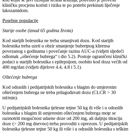
kliničku procjenu koristi i rizika te po potrebi prekinuti liječenje
lakozamidom.
Posebne populacije
Starije osobe (iznad 65 godina života)
Kod starijih bolesnika ne treba smanjivati dozu. Kod starijih
bolesnika treba uzeti u obzir smanjenje bubreţnog klirensa
povezanog s godinama i povećanje razina AUC-a (vidjeti sljedeći
odlomak „oštećenje bubrega“ i dio 5.2). Postoje ograničeni klinički
podaci u starijih bolesnika s epilepsijom, osobito kod doza većih od
400 mg/dan (vidjeti dijelove 4.4, 4.8 i 5.1).
Oštećenje bubrega
Kod odraslih i pedijatrijskih bolesnika s blagim do umjerenim
oštećenjem bubrega ne treba prilagođavati dozu (CLCR > 30
ml/min).
U pedijatrijskih bolesnika tjelesne teţine 50 kg ili više i u odraslih
bolesnika s blagim ili umjerenim oštećenjem bubrega moţe se
razmotriti mogućnost udarne doze od 200 mg, ali daljnju titraciju
doze (> 200 mg dnevno) treba provoditi s oprezom. U pedijatrijskih
bolesnika tjelesne teţine 50 kg ili više i u odraslih bolesnika s teškim