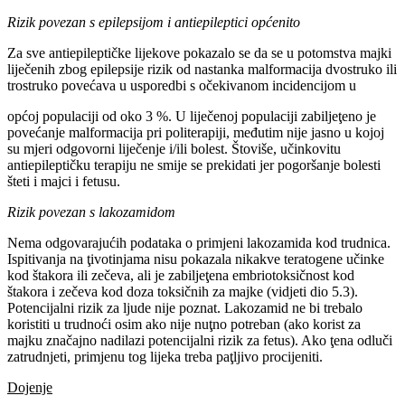
Rizik povezan s epilepsijom i antiepileptici općenito
Za sve antiepileptičke lijekove pokazalo se da se u potomstva majki
liječenih zbog epilepsije rizik od nastanka malformacija dvostruko ili
trostruko povećava u usporedbi s očekivanom incidencijom u
općoj populaciji od oko 3 %. U liječenoj populaciji zabiljeţeno je
povećanje malformacija pri politerapiji, međutim nije jasno u kojoj
su mjeri odgovorni liječenje i/ili bolest. Štoviše, učinkovitu
antiepileptičku terapiju ne smije se prekidati jer pogoršanje bolesti
šteti i majci i fetusu.
Rizik povezan s lakozamidom
Nema odgovarajućih podataka o primjeni lakozamida kod trudnica.
Ispitivanja na ţivotinjama nisu pokazala nikakve teratogene učinke
kod štakora ili zečeva, ali je zabiljeţena embriotoksičnost kod
štakora i zečeva kod doza toksičnih za majke (vidjeti dio 5.3).
Potencijalni rizik za ljude nije poznat. Lakozamid ne bi trebalo
koristiti u trudnoći osim ako nije nuţno potreban (ako korist za
majku značajno nadilazi potencijalni rizik za fetus). Ako ţena odluči
zatrudnjeti, primjenu tog lijeka treba paţljivo procijeniti.
Dojenje