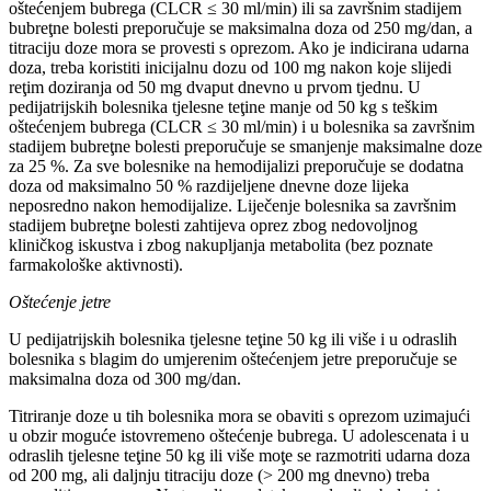
oštećenjem bubrega (CLCR ≤ 30 ml/min) ili sa završnim stadijem
bubreţne bolesti preporučuje se maksimalna doza od 250 mg/dan, a
titraciju doze mora se provesti s oprezom. Ako je indicirana udarna
doza, treba koristiti inicijalnu dozu od 100 mg nakon koje slijedi
reţim doziranja od 50 mg dvaput dnevno u prvom tjednu. U
pedijatrijskih bolesnika tjelesne teţine manje od 50 kg s teškim
oštećenjem bubrega (CLCR ≤ 30 ml/min) i u bolesnika sa završnim
stadijem bubreţne bolesti preporučuje se smanjenje maksimalne doze
za 25 %. Za sve bolesnike na hemodijalizi preporučuje se dodatna
doza od maksimalno 50 % razdijeljene dnevne doze lijeka
neposredno nakon hemodijalize. Liječenje bolesnika sa završnim
stadijem bubreţne bolesti zahtijeva oprez zbog nedovoljnog
kliničkog iskustva i zbog nakupljanja metabolita (bez poznate
farmakološke aktivnosti).
Oštećenje jetre
U pedijatrijskih bolesnika tjelesne teţine 50 kg ili više i u odraslih
bolesnika s blagim do umjerenim oštećenjem jetre preporučuje se
maksimalna doza od 300 mg/dan.
Titriranje doze u tih bolesnika mora se obaviti s oprezom uzimajući
u obzir moguće istovremeno oštećenje bubrega. U adolescenata i u
odraslih tjelesne teţine 50 kg ili više moţe se razmotriti udarna doza
od 200 mg, ali daljnju titraciju doze (> 200 mg dnevno) treba