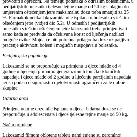
provoditi s oprezom. Na temelju podataka o odraslim bolesnicima, u
pedijatrijskih bolesnika tjelesne teţine manje od 50 kg s blagim do
umjerenim oštećenjem jetre maksimalnu dozu treba smanjiti za 25
%. Farmakokinetika lakozamida nije ispitana u bolesnika s teškim
oštećenjem jetre (vidjeti dio 5.2). U odraslih i pedijatrijskih
bolesnika s teškim oštećenjem jetre lakozamid treba primjenjivati
samo kada se predviđa da očekivana korist od liječenja nadilazi
moguće rizike. Moţda će biti potrebna prilagodba doze uz paţljivo
praćenje aktivnosti bolesti i mogućih nuspojava u bolesnika.
Pedijatrijska populacija
Lakozamid se ne preporučuje za primjenu u djece mlađe od 4
godine u liječenju primarno generaliziranih toničko-kloničkih
napadaja i djece mlađe od 2 godine u liječenju parcijalnih napadaja
jer su podaci o sigurnosti i djelotvornosti ograničeni za te dobne
skupine.
Udarna doza
Primjena udarne doze nije ispitana u djece. Udarna doza se ne
preporučuje u adolescenata i djece tjelesne teţine manje od 50 kg.
Način primjene
Lakozamid filmom obloţene tablete namijenjene su peroralnoj