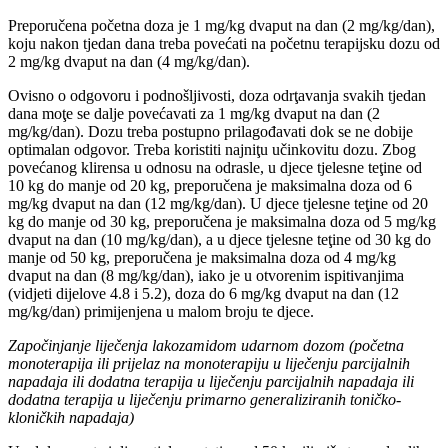
Preporučena početna doza je 1 mg/kg dvaput na dan (2 mg/kg/dan),
koju nakon tjedan dana treba povećati na početnu terapijsku dozu od
2 mg/kg dvaput na dan (4 mg/kg/dan).
Ovisno o odgovoru i podnošljivosti, doza odrţavanja svakih tjedan
dana moţe se dalje povećavati za 1 mg/kg dvaput na dan (2
mg/kg/dan). Dozu treba postupno prilagođavati dok se ne dobije
optimalan odgovor. Treba koristiti najniţu učinkovitu dozu. Zbog
povećanog klirensa u odnosu na odrasle, u djece tjelesne teţine od
10 kg do manje od 20 kg, preporučena je maksimalna doza od 6
mg/kg dvaput na dan (12 mg/kg/dan). U djece tjelesne teţine od 20
kg do manje od 30 kg, preporučena je maksimalna doza od 5 mg/kg
dvaput na dan (10 mg/kg/dan), a u djece tjelesne teţine od 30 kg do
manje od 50 kg, preporučena je maksimalna doza od 4 mg/kg
dvaput na dan (8 mg/kg/dan), iako je u otvorenim ispitivanjima
(vidjeti dijelove 4.8 i 5.2), doza do 6 mg/kg dvaput na dan (12
mg/kg/dan) primijenjena u malom broju te djece.
Započinjanje liječenja lakozamidom udarnom dozom (početna
monoterapija ili prijelaz na monoterapiju u liječenju parcijalnih
napadaja ili dodatna terapija u liječenju parcijalnih napadaja ili
dodatna terapija u liječenju primarno generaliziranih toničko-
kloničkih napadaja)