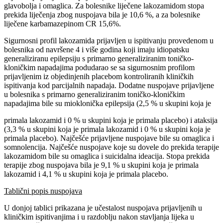
glavobolja i omaglica. Za bolesnike liječene lakozamidom stopa
prekida liječenja zbog nuspojava bila je 10,6 %, a za bolesnike
liječene karbamazepinom CR 15,6%.
Sigurnosni profil lakozamida prijavljen u ispitivanju provedenom u
bolesnika od navršene 4 i više godina koji imaju idiopatsku
generaliziranu epilepsiju s primarno generaliziranim toničko-
kloničkim napadajima podudarao se sa sigurnosnim profilom
prijavljenim iz objedinjenih placebom kontroliranih kliničkih
ispitivanja kod parcijalnih napadaja. Dodatne nuspojave prijavljene
u bolesnika s primarno generaliziranim toničko-kloničkim
napadajima bile su mioklonička epilepsija (2,5 % u skupini koja je
primala lakozamid i 0 % u skupini koja je primala placebo) i ataksija
(3,3 % u skupini koja je primala lakozamid i 0 % u skupini koja je
primala placebo). Najčešće prijavljene nuspojave bile su omaglica i
somnolencija. Najčešće nuspojave koje su dovele do prekida terapije
lakozamidom bile su omaglica i suicidalna ideacija. Stopa prekida
terapije zbog nuspojava bila je 9,1 % u skupini koja je primala
lakozamid i 4,1 % u skupini koja je primala placebo.
Tablični popis nuspojava
U donjoj tablici prikazana je učestalost nuspojava prijavljenih u
kliničkim ispitivanjima i u razdoblju nakon stavljanja lijeka u