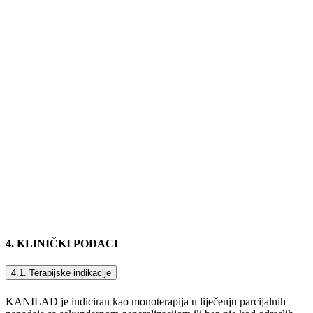
4. KLINIČKI PODACI
4.1. Terapijske indikacije
KANILAD je indiciran kao monoterapija u liječenju parcijalnih