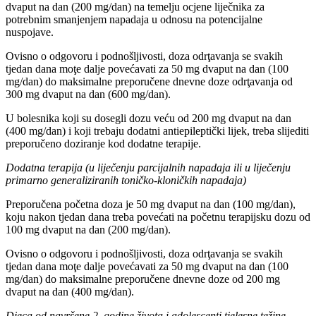
dvaput na dan (200 mg/dan) na temelju ocjene liječnika za
potrebnim smanjenjem napadaja u odnosu na potencijalne
nuspojave.
Ovisno o odgovoru i podnošljivosti, doza odrţavanja se svakih
tjedan dana moţe dalje povećavati za 50 mg dvaput na dan (100
mg/dan) do maksimalne preporučene dnevne doze odrţavanja od
300 mg dvaput na dan (600 mg/dan).
U bolesnika koji su dosegli dozu veću od 200 mg dvaput na dan
(400 mg/dan) i koji trebaju dodatni antiepileptički lijek, treba slijediti
preporučeno doziranje kod dodatne terapije.
Dodatna terapija (u liječenju parcijalnih napadaja ili u liječenju
primarno generaliziranih toničko-kloničkih napadaja)
Preporučena početna doza je 50 mg dvaput na dan (100 mg/dan),
koju nakon tjedan dana treba povećati na početnu terapijsku dozu od
100 mg dvaput na dan (200 mg/dan).
Ovisno o odgovoru i podnošljivosti, doza odrţavanja se svakih
tjedan dana moţe dalje povećavati za 50 mg dvaput na dan (100
mg/dan) do maksimalne preporučene dnevne doze od 200 mg
dvaput na dan (400 mg/dan).
Djeca od navršene 2. godine života i adolescenti tjelesne težine