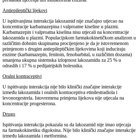
Antiepileptički lijekovi
U ispitivanjima interakcija lakozamid nije značajno utjecao na
koncentracije karbamazepina i valproatne kiseline u plazmi.
Karbamazepin i valproatna kiselina nisu utjecali na koncentracije
lakozamida u plazmi. Populacijskom farmakokinetičkom analizom u
različitim dobnim skupinama procijenjeno je da je istovremenom
primjenom s drugim antiepileptičkim lijekovima koji induciraju
enzime (karbamazepin, fenitoin, fenobarbital, u različitim dozama)
smanjena ukupna sistemska izloţenost lakozamidu za 25 % u
odraslih i 17 % u pedijatrijskih bolesnika.
Oralni kontraceptivi
U ispitivanju interakcija nije bilo klinički značajne interakcije
između lakozamida i oralnih kontraceptiva etinilestradiola i
levonorgestrela. Istovremena primjena lijekova nije utjecala na
koncentracije progesterona.
Drugo
Ispitivanja interakcija pokazala su da lakozamid nije imao utjecaja
na farmakokinetiku digoksina. Nije bilo klinički značajne interakcije
između lakozamida i metformina.