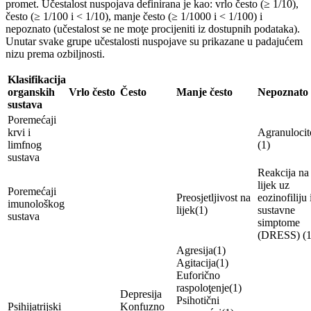
promet. Učestalost nuspojava definirana je kao: vrlo često (≥ 1/10),
često (≥ 1/100 i < 1/10), manje često (≥ 1/1000 i < 1/100) i
nepoznato (učestalost se ne moţe procijeniti iz dostupnih podataka).
Unutar svake grupe učestalosti nuspojave su prikazane u padajućem
nizu prema ozbiljnosti.
Klasifikacija
organskih
Vrlo često
Često
Manje često
Nepoznato
sustava
Poremećaji
krvi i
Agranulocit
limfnog
(1)
sustava
Reakcija na
lijek uz
Poremećaji
Preosjetljivost na
eozinofiliju 
imunološkog
lijek(1)
sustavne
sustava
simptome
(DRESS) (1
Agresija(1)
Agitacija(1)
Euforično
raspoloţenje(1)
Depresija
Psihotični
Psihijatrijski
Konfuzno