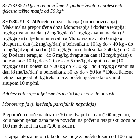
8275323625
Djeca od navršene 2. godine života i adolescenti
tjelesne težine manje od 50 kg*
830580-3913124Početna doza Titracija (koraci povećanja)
Maksimalna preporučena doza Monoterapija i dodatna terapija: 1
mg/kg dvaput na dan (2 mg/kg/dan) 1 mg/kg dvaput na dan (2
mg/kg/dan) u tjednim intervalima Monoterapija: - do 6 mg/kg
dvaput na dan (12 mg/kg/dan) u bolesnika ≥ 10 kg do < 40 kg - do
5 mg/kg dvaput na dan (10 mg/kg/dan) u bolesnika ≥ 40 kg do < 50
kg Dodatna terapija: - do 6 mg/kg dvaput na dan (12 mg/kg/dan) u
bolesnika ≥ 10 kg do < 20 kg - do 5 mg/kg dvaput na dan (10
mg/kg/dan) u bolesnika ≥ 20 kg do < 30 kg - do 4 mg/kg dvaput na
dan (8 mg/kg/dan) u bolesnika ≥ 30 kg do < 50 kg * Djeca tjelesne
teţine manje od 50 kg trebala bi započeti liječenje lakozamid
sirupom 10 mg/ml.
Adolescenti i djeca tjelesne težine 50 kg ili više, te odrasli
Monoterapija (u liječenju parcijalnih napadaja)
Preporučena početna doza je 50 mg dvaput na dan (100 mg/dan),
koju nakon tjedan dana treba povećati na početnu terapijsku dozu od
100 mg dvaput na dan (200 mg/dan).
Terapija lakozamidom također se moţe započeti dozom od 100 mg