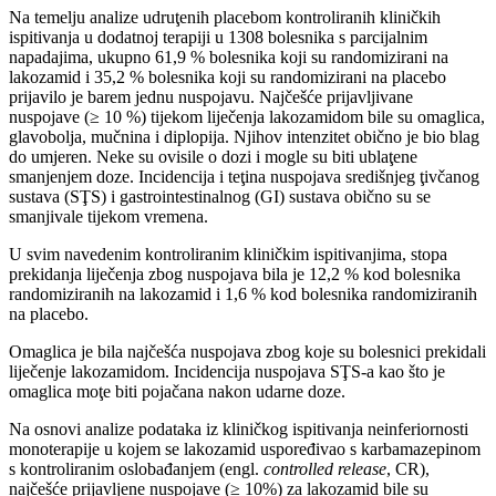
Na temelju analize udruţenih placebom kontroliranih kliničkih
ispitivanja u dodatnoj terapiji u 1308 bolesnika s parcijalnim
napadajima, ukupno 61,9 % bolesnika koji su randomizirani na
lakozamid i 35,2 % bolesnika koji su randomizirani na placebo
prijavilo je barem jednu nuspojavu. Najčešće prijavljivane
nuspojave (≥ 10 %) tijekom liječenja lakozamidom bile su omaglica,
glavobolja, mučnina i diplopija. Njihov intenzitet obično je bio blag
do umjeren. Neke su ovisile o dozi i mogle su biti ublaţene
smanjenjem doze. Incidencija i teţina nuspojava središnjeg ţivčanog
sustava (SŢS) i gastrointestinalnog (GI) sustava obično su se
smanjivale tijekom vremena.
U svim navedenim kontroliranim kliničkim ispitivanjima, stopa
prekidanja liječenja zbog nuspojava bila je 12,2 % kod bolesnika
randomiziranih na lakozamid i 1,6 % kod bolesnika randomiziranih
na placebo.
Omaglica je bila najčešća nuspojava zbog koje su bolesnici prekidali
liječenje lakozamidom. Incidencija nuspojava SŢS-a kao što je
omaglica moţe biti pojačana nakon udarne doze.
Na osnovi analize podataka iz kliničkog ispitivanja neinferiornosti
monoterapije u kojem se lakozamid uspoređivao s karbamazepinom
s kontroliranim oslobađanjem (engl.
controlled release
, CR),
najčešće prijavljene nuspojave (≥ 10%) za lakozamid bile su