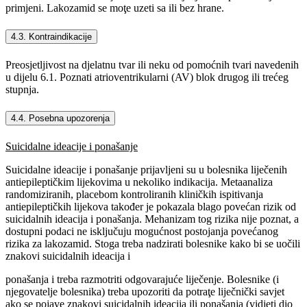
primjeni. Lakozamid se moţe uzeti sa ili bez hrane.
4.3. Kontraindikacije
Preosjetljivost na djelatnu tvar ili neku od pomoćnih tvari navedenih
u dijelu 6.1. Poznati atrioventrikularni (AV) blok drugog ili trećeg
stupnja.
4.4. Posebna upozorenja
Suicidalne ideacije i ponašanje
Suicidalne ideacije i ponašanje prijavljeni su u bolesnika liječenih
antiepileptičkim lijekovima u nekoliko indikacija. Metaanaliza
randomiziranih, placebom kontroliranih kliničkih ispitivanja
antiepileptičkih lijekova također je pokazala blago povećan rizik od
suicidalnih ideacija i ponašanja. Mehanizam tog rizika nije poznat, a
dostupni podaci ne isključuju mogućnost postojanja povećanog
rizika za lakozamid. Stoga treba nadzirati bolesnike kako bi se uočili
znakovi suicidalnih ideacija i
ponašanja i treba razmotriti odgovarajuće liječenje. Bolesnike (i
njegovatelje bolesnika) treba upozoriti da potraţe liječnički savjet
ako se pojave znakovi suicidalnih ideacija ili ponašanja (vidjeti dio