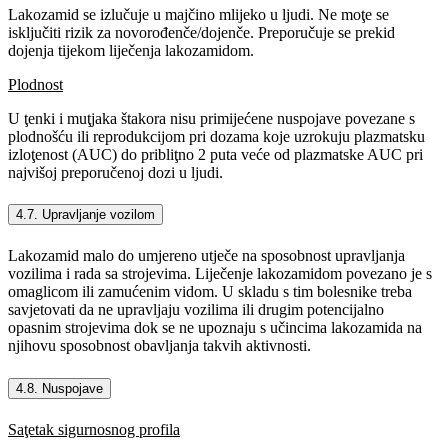
Lakozamid se izlučuje u majčino mlijeko u ljudi. Ne moţe se
isključiti rizik za novorođenče/dojenče. Preporučuje se prekid
dojenja tijekom liječenja lakozamidom.
Plodnost
U ţenki i muţjaka štakora nisu primijećene nuspojave povezane s
plodnošću ili reprodukcijom pri dozama koje uzrokuju plazmatsku
izloţenost (AUC) do pribliţno 2 puta veće od plazmatske AUC pri
najvišoj preporučenoj dozi u ljudi.
4.7. Upravljanje vozilom
Lakozamid malo do umjereno utječe na sposobnost upravljanja
vozilima i rada sa strojevima. Liječenje lakozamidom povezano je s
omaglicom ili zamućenim vidom. U skladu s tim bolesnike treba
savjetovati da ne upravljaju vozilima ili drugim potencijalno
opasnim strojevima dok se ne upoznaju s učincima lakozamida na
njihovu sposobnost obavljanja takvih aktivnosti.
4.8. Nuspojave
Saţetak sigurnosnog profila