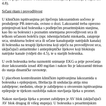
4.8).
Srčani ritam i provodljivost
U kliničkim ispitivanjima pri liječenju lakozamidom uočeno je
produljenje PR-intervala, ovisno o dozi. Lakozamid treba oprezno
primjenjivati kod bolesnika s podleţećim proaritmijskim stanjima,
kao što su bolesnici s poznatim smetnjama provodljivosti srca ili
teškom srčanom bolešću (npr. ishemija/infarkt miokarda, zatajenje
srca, strukturna bolest srca ili srčane kanalopatije natrijskih kanala)
ili bolesnika na terapiji lijekovima koji utječu na provodljivost srca,
uključujući antiaritmike i antiepileptičke lijekove koji blokiraju
natrijske kanale (vidjeti dio 4.5), te u starijih bolesnika.
U ovih bolesnika treba razmotriti snimanje EKG-a prije povećanja
doze lakozamida iznad 400 mg/dan i nakon što je lakozamid titriran
do stanja dinamičke ravnoteţe.
U placebom kontroliranim kliničkim ispitivanjima lakozamida u
bolesnika s epilepsijom, fibrilacija ili undulacija atrija nisu
zabiljeţene; međutim, oboje je zabiljeţeno u otvorenim ispitivanjima
epilepsije te tijekom razdoblja nakon stavljanja lijeka u promet.
Nakon stavljanja lijeka u promet zabiljeţen je AV blok (uključujući
AV blok drugog ili višeg stupnja). U bolesnika s proaritmijskim