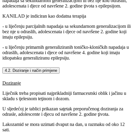
napadaja sa sekundarnom generalizacijom ili bez nje kod odraslih,
adolescenata i djece od navršene 2. godine ţivota s epilepsijom.
KANILAD je indiciran kao dodatna terapija
- u liječenju parcijalnih napadaja sa sekundarnom generalizacijom ili
bez nje u odraslih, adolescenata i djece od navršene 2. godine koji
imaju epilepsiju.
- u liječenju primarnih generaliziranih toničko-kloničkih napadaja u
odraslih, adolescenata i djece od navršene 4. godine koji imaju
idiopatsku generaliziranu epilepsiju.
4.2. Doziranje i način primjene
Doziranje
Liječnik treba propisati najprikladniji farmaceutski oblik i jačinu u
skladu s tjelesnom teţinom i dozom.
U sljedećoj je tablici prikazan saţetak preporučenog doziranja za
odrasle, adolescente i djecu od navršene 2. godine ţivota.
Lakozamid se mora uzimati dvaput na dan, u razmaku od oko 12
sati.