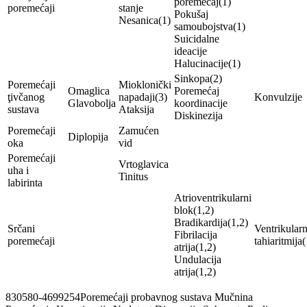
poremećaj(1)
poremećaji
stanje
Pokušaj
Nesanica(1)
samoubojstva(1)
Suicidalne
ideacije
Halucinacije(1)
Sinkopa(2)
Poremećaji
Mioklonički
Omaglica
Poremećaj
ţivčanog
napadaji(3)
Konvulzije
Glavobolja
koordinacije
sustava
Ataksija
Diskinezija
Poremećaji
Zamućen
Diplopija
oka
vid
Poremećaji
Vrtoglavica
uha i
Tinitus
labirinta
Atrioventrikularni
blok(1,2)
Bradikardija(1,2)
Srčani
Ventrikular
Fibrilacija
poremećaji
tahiaritmija(
atrija(1,2)
Undulacija
atrija(1,2)
830580-4699254Poremećaji probavnog sustava Mučnina