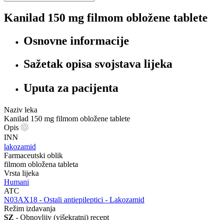
Kanilad 150 mg filmom obložene tablete
Osnovne informacije
Sažetak opisa svojstava lijeka
Uputa za pacijenta
Naziv leka
Kanilad 150 mg filmom obložene tablete
Opis
INN
lakozamid
Farmaceutski oblik
filmom obložena tableta
Vrsta lijeka
Humani
ATC
‍N03AX18 - Ostali antiepileptici - Lakozamid
Režim izdavanja
SZ
- Obnovljiv (višekratni) recept