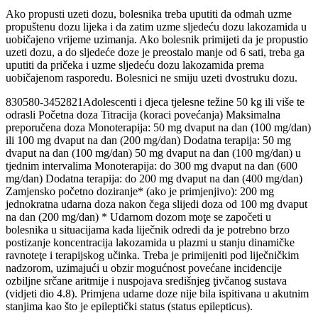
Ako propusti uzeti dozu, bolesnika treba uputiti da odmah uzme
propuštenu dozu lijeka i da zatim uzme sljedeću dozu lakozamida u
uobičajeno vrijeme uzimanja. Ako bolesnik primijeti da je propustio
uzeti dozu, a do sljedeće doze je preostalo manje od 6 sati, treba ga
uputiti da pričeka i uzme sljedeću dozu lakozamida prema
uobičajenom rasporedu. Bolesnici ne smiju uzeti dvostruku dozu.
830580-3452821Adolescenti i djeca tjelesne težine 50 kg ili više te
odrasli Početna doza Titracija (koraci povećanja) Maksimalna
preporučena doza Monoterapija: 50 mg dvaput na dan (100 mg/dan)
ili 100 mg dvaput na dan (200 mg/dan) Dodatna terapija: 50 mg
dvaput na dan (100 mg/dan) 50 mg dvaput na dan (100 mg/dan) u
tjednim intervalima Monoterapija: do 300 mg dvaput na dan (600
mg/dan) Dodatna terapija: do 200 mg dvaput na dan (400 mg/dan)
Zamjensko početno doziranje* (ako je primjenjivo): 200 mg
jednokratna udarna doza nakon čega slijedi doza od 100 mg dvaput
na dan (200 mg/dan) * Udarnom dozom moţe se započeti u
bolesnika u situacijama kada liječnik odredi da je potrebno brzo
postizanje koncentracija lakozamida u plazmi u stanju dinamičke
ravnoteţe i terapijskog učinka. Treba je primijeniti pod liječničkim
nadzorom, uzimajući u obzir mogućnost povećane incidencije
ozbiljne srčane aritmije i nuspojava središnjeg ţivčanog sustava
(vidjeti dio 4.8). Primjena udarne doze nije bila ispitivana u akutnim
stanjima kao što je epileptički status (status epilepticus).