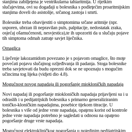
stanjima zabiljeţena je ventrikularna tahiaritmija. U rijetkim
slučajevima, ovi su događaji u bolesnika s podleţećim proaritmijskim
stanjima doveli do asistolije, srčanog zastoja i smrti.
Bolesnike treba obavijestiti o simptomima srčane aritmije (npr.
usporen, ubrzan ili nepravilan puls, palpitacije, nedostatak zraka,
osjećaj ošamućenosti, nesvjestica),te ih upozoriti da u slučaju pojave
tih simptoma odmah zatraţe savjet liječnika.
Omaglica
Liječenje lakozamidom povezano je s pojavom omaglice, što moţe
povećati pojavu slučajnog ozljeđivanja ili padanja. Stoga bolesnike
treba savjetovati da budu oprezni dok se ne upoznaju s mogućim
učincima tog lijeka (vidjeti dio 4.8).
Mogućnost novog napadaja ili pogoršanje miokloničkih napadaja
Novi napadaj ili pogoršanje miokloničkih napadaja prijavljeni su i u
odraslih i u pedijatrijskih bolesnika s primarno generaliziranim
toničko-kloničkim napadajima, posebice tijekom titracije. U
bolesnika s više od jedne vrste napadaja, opaţenu korist od kontrole
jedne vrste napadaja potrebno je sagledati u odnosu na opaţeno
pogoršanje druge vrste napadaja.
Mogućnost elektrokliničkog pogoršanja u pojedinim pedijatrijskim