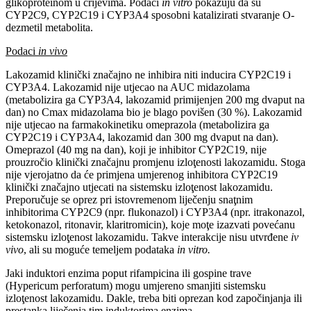
glikoproteinom u crijevima. Podaci
in vitro
pokazuju da su
CYP2C9, CYP2C19 i CYP3A4 sposobni katalizirati stvaranje O-
dezmetil metabolita.
Podaci
in vivo
Lakozamid klinički značajno ne inhibira niti inducira CYP2C19 i
CYP3A4. Lakozamid nije utjecao na AUC midazolama
(metabolizira ga CYP3A4, lakozamid primijenjen 200 mg dvaput na
dan) no Cmax midazolama bio je blago povišen (30 %). Lakozamid
nije utjecao na farmakokinetiku omeprazola (metabolizira ga
CYP2C19 i CYP3A4, lakozamid dan 300 mg dvaput na dan).
Omeprazol (40 mg na dan), koji je inhibitor CYP2C19, nije
prouzročio klinički značajnu promjenu izloţenosti lakozamidu. Stoga
nije vjerojatno da će primjena umjerenog inhibitora CYP2C19
klinički značajno utjecati na sistemsku izloţenost lakozamidu.
Preporučuje se oprez pri istovremenom liječenju snaţnim
inhibitorima CYP2C9 (npr. flukonazol) i CYP3A4 (npr. itrakonazol,
ketokonazol, ritonavir, klaritromicin), koje moţe izazvati povećanu
sistemsku izloţenost lakozamidu. Takve interakcije nisu utvrđene
iv
vivo
, ali su moguće temeljem podataka
in vitro.
Jaki induktori enzima poput rifampicina ili gospine trave
(Hypericum perforatum) mogu umjereno smanjiti sistemsku
izloţenost lakozamidu. Dakle, treba biti oprezan kod započinjanja ili
prestanka liječenja tim induktorima enzima.