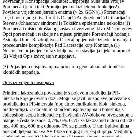
Povraćanje Konstipacija Nadutost Dispepsija Suha usta Proljev
Poremećaji jetre i ţuči Promijenjeni nalazi jetrene funkcije(2)
Povišene vrijednosti jetrenih enzima (> 2x GGN)(1) Poremećaji
koţe i potkoţnog tkiva Pruritis Osip(1) Angioedem(1) Urtikarija(1)
Stevens-Johnsonov sindrom(1) Toksična epidermalna nekroliza(1)
Poremećaji mišićnokoštanog sustava i vezivnog tkiva Mišićni grčevi
Opći poremećaji i reakcije na mjestu primjene Poremećaji hodanja
Astenija Umor Razdraţljivost Osjećaj opijenosti Ozljede, trovanja i
proceduralne komplikacije Pad Laceracije koţe Kontuzija (1)
Nuspojave prijavljene u razdoblju nakon stavljanja lijeka u promet.
(2) Vidjeti Opis izdvojenih nuspojava.
(3) Prijavljeno u ispitivanjima primarno generaliziranih toničko-
kloničkih napadaja.
Opis izdvojenih nuspojava
Primjena lakozamida povezana je s pojavom produljenja PR-
intervala koje je ovisno dozi. Mogu se javiti nuspojave povezane s
produljenjem PR-intervala (npr. atrioventrikularni blok, sinkopa,
bradikardija). U dodatnim kliničkim ispitivanjima u bolesnika s
epilepsijom stopa incidencije prijavljenih AV-blokova prvog stupnja
manje je česta te iznosi 0,7%, 0%, 0,5% za lakozamid u dozi od 200
mg, 400 mg, 600 mg odnosno 0% za placebo. U tim ispitivanjima
nije zabiljeţena pojava AV-bloka drugog ili višeg stupnja. Međutim,
slučajevi pojave AV-bloka drugog ili trećeg stupnja povezani s