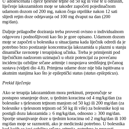
U adolescenata i djece tjelesne teţine od 50 kg ili više te u odraslih,
liječenje lakozamidom moţe se također započeti pojedinačnom
udarnom dozom od 200 mg, nakon čega otprilike nakon 12 sati
slijedi reţim doze odrţavanja od 100 mg dvaput na dan (200
mg/dan).
Daljnje prilagodbe doziranja treba provesti ovisno o individualnom
odgovoru i podnošljivosti kao što je gore opisano. Udarnom dozom
moţe se započeti u bolesnika u situacijama kada liječnik odredi da je
potrebno brzo postizanje koncentracija lakozamida u plazmi u stanju
dinamičke ravnoteţe i terapijskog učinka. Treba je primijeniti pod
liječničkim nadzorom uzimajući u obzir potencijal za povećanu
incidenciju ozbiljne srčane aritmije i nuspojava središnjeg ţivčanog
sustava (vidjeti dio 4.8). Primjena udarne doze nije bila ispitivana u
akutnim stanjima kao što je epileptički status (
status epilepticus
).
Prekid liječenja
Ako se terapija lakozamidom mora prekinuti, preporučuje se
postupno smanjenje doze, u tjednim koracima od 4 mg/kg/dan (za
bolesnike s tjelesnom teţinom manjom od 50 kg) ili 200 mg/dan (za
bolesnike s tjelesnom teţinom od 50 kg ili više) za bolesnike koji su
postigli dozu lakozamida ≥ 6 mg/kg/dan, odnosno ≥ 300 mg/dan.
Sporije smanjivanje doze u tjednim koracima od 2 mg/kg/dan ili 100
mg/dan moţe se razmotriti, ako je medicinski potrebno. U bolesnika
kod kojih se javi ozbiljna srčana aritmija, potrebno je provesti