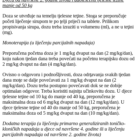
manje od 50 kg
Doza se utvrđuje na temelju tjelesne teţine. Stoga se preporučuje
početi liječenje sirupom te po ţelji prijeći na tablete. Prilikom
propisivanja sirupa, dozu treba izraziti u volumenu (ml), a ne u teţini
(mg).
Monoterapija (u liječenju parcijalnih napadaja)
Preporučena početna doza je 1 mg/kg dvaput na dan (2 mg/kg/dan),
koju nakon tjedan dana treba povećati na početnu terapijsku dozu od
2 mg/kg dvaput na dan (4 mg/kg/dan).
Ovisno o odgovoru i podnošljivosti, doza odrţavanja svakih tjedan
dana moţe se dalje povećavati za 1 mg/kg dvaput na dan (2
mg/kg/dan). Dozu treba postupno povećavati dok se ne dobije
optimalan odgovor. Treba koristiti najniţu učinkovitu dozu. U djece
tjelesne teţine od 10 kg do manje od 40 kg, preporučena je
maksimalna doza od 6 mg/kg dvaput na dan (12 mg/kg/dan). U
djece tjelesne teţine od 40 do manje od 50 kg, preporučena je
maksimalna doza od 5 mg/kg dvaput na dan (10 mg/kg/dan).
Dodatna terapija (u liječenju primarno generaliziranih toničko-
kloničkih napadaja u djece od navršene 4. godine ili u liječenju
parcijalnih napadaja od navršene 2. godine života)