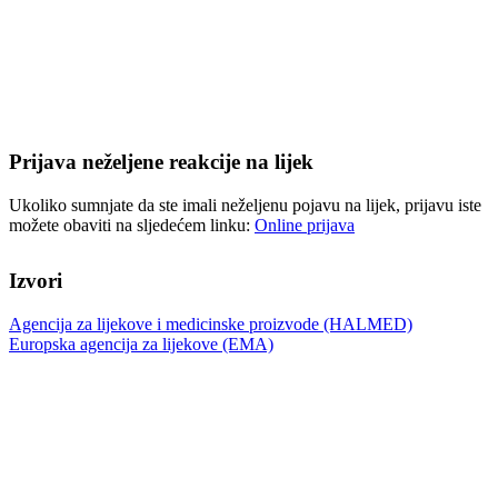
Prijava neželjene reakcije na lijek
Ukoliko sumnjate da ste imali neželjenu pojavu na lijek, prijavu iste
možete obaviti na sljedećem linku:
Online prijava
Izvori
Agencija za lijekove i medicinske proizvode (HALMED)
Europska agencija za lijekove (EMA)