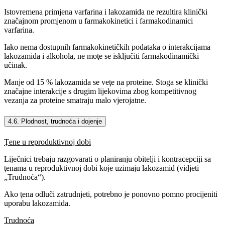
Istovremena primjena varfarina i lakozamida ne rezultira klinički
značajnom promjenom u farmakokinetici i farmakodinamici
varfarina.
Iako nema dostupnih farmakokinetičkih podataka o interakcijama
lakozamida i alkohola, ne moţe se isključiti farmakodinamički
učinak.
Manje od 15 % lakozamida se veţe na proteine. Stoga se klinički
značajne interakcije s drugim lijekovima zbog kompetitivnog
vezanja za proteine smatraju malo vjerojatne.
4.6. Plodnost, trudnoća i dojenje
Ţene u reproduktivnoj dobi
Liječnici trebaju razgovarati o planiranju obitelji i kontracepciji sa
ţenama u reproduktivnoj dobi koje uzimaju lakozamid (vidjeti
„Trudnoća“).
Ako ţena odluči zatrudnjeti, potrebno je ponovno pomno procijeniti
uporabu lakozamida.
Trudnoća