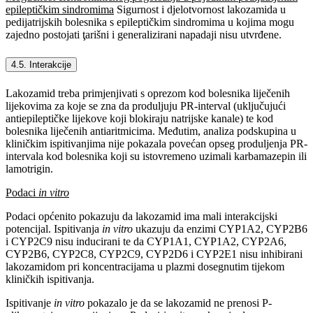
epileptičkim sindromima
Sigurnost i djelotvornost lakozamida u
pedijatrijskih bolesnika s epileptičkim sindromima u kojima mogu
zajedno postojati ţarišni i generalizirani napadaji nisu utvrđene.
4.5. Interakcije
Lakozamid treba primjenjivati s oprezom kod bolesnika liječenih
lijekovima za koje se zna da produljuju PR-interval (uključujući
antiepileptičke lijekove koji blokiraju natrijske kanale) te kod
bolesnika liječenih antiaritmicima. Međutim, analiza podskupina u
kliničkim ispitivanjima nije pokazala povećan opseg produljenja PR-
intervala kod bolesnika koji su istovremeno uzimali karbamazepin ili
lamotrigin.
Podaci
in vitro
Podaci općenito pokazuju da lakozamid ima mali interakcijski
potencijal. Ispitivanja
in vitro
ukazuju da enzimi CYP1A2, CYP2B6
i CYP2C9 nisu inducirani te da CYP1A1, CYP1A2, CYP2A6,
CYP2B6, CYP2C8, CYP2C9, CYP2D6 i CYP2E1 nisu inhibirani
lakozamidom pri koncentracijama u plazmi dosegnutim tijekom
kliničkih ispitivanja.
Ispitivanje
in vitro
pokazalo je da se lakozamid ne prenosi P-