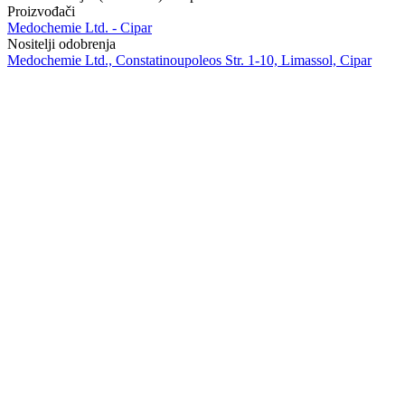
Proizvođači
Medochemie Ltd. - Cipar
Nositelji odobrenja
Medochemie Ltd., Constatinoupoleos Str. 1-10, Limassol, Cipar