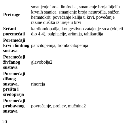
smanjenje broja limfocita, smanjenje broja bijelih
krvnih stanica, smanjenje broja neutrofila, snižen
Pretrage
hematokrit, povećanje kalija u krvi, povećanje
razine dušika iz ureje u krvi
Srčani
kardiomiopatija, kongestivno zatajenje srca (vidjeti
poremećaji
dio 4.4), palpitacije, aritmija, tahikardija
Poremećaji
krvi i limfnog
pancitopenija, trombocitopenija
sustava
Poremećaji
živčanog
glavobolja2
sustava
Poremećaji
dišnog
sustava,
rinoreja
prsišta i
sredoprsja
Poremećaji
probavnog
povraćanje, proljev, mučnina2
sustava
20