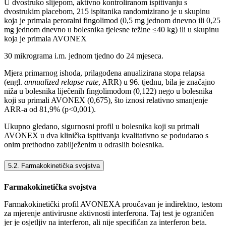
U dvostruko slijepom, aktivno kontroliranom ispitivanju s
dvostrukim placebom, 215 ispitanika randomizirano je u skupinu
koja je primala peroralni fingolimod (0,5 mg jednom dnevno ili 0,25
mg jednom dnevno u bolesnika tjelesne težine ≤40 kg) ili u skupinu
koja je primala AVONEX
30 mikrograma i.m. jednom tjedno do 24 mjeseca.
Mjera primarnog ishoda, prilagođena anualizirana stopa relapsa
(engl.
annualized relapse rate
, ARR) u 96. tjednu, bila je značajno
niža u bolesnika liječenih fingolimodom (0,122) nego u bolesnika
koji su primali AVONEX (0,675), što iznosi relativno smanjenje
ARR-a od 81,9% (p<0,001).
Ukupno gledano, sigurnosni profil u bolesnika koji su primali
AVONEX u dva klinička ispitivanja kvalitativno se podudarao s
onim prethodno zabilježenim u odraslih bolesnika.
5.2. Farmakokinetička svojstva
Farmakokinetička svojstva
Farmakokinetički profil AVONEXA proučavan je indirektno, testom
za mjerenje antivirusne aktivnosti interferona. Taj test je ograničen
jer je osjetljiv na interferon, ali nije specifičan za interferon beta.