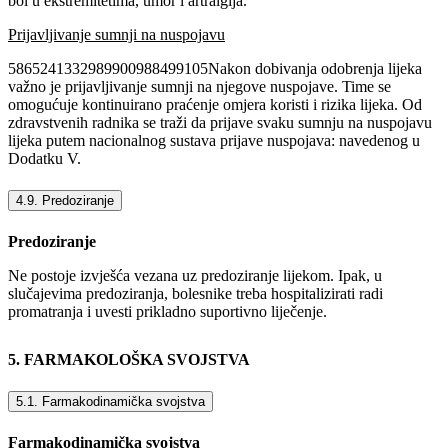
bol u ekstremitetima, umor i artralgija.
Prijavljivanje sumnji na nuspojavu
5865241332989900988499105Nakon dobivanja odobrenja lijeka
važno je prijavljivanje sumnji na njegove nuspojave. Time se
omogućuje kontinuirano praćenje omjera koristi i rizika lijeka. Od
zdravstvenih radnika se traži da prijave svaku sumnju na nuspojavu
lijeka putem nacionalnog sustava prijave nuspojava: navedenog u
Dodatku V.
4.9. Predoziranje
Predoziranje
Ne postoje izvješća vezana uz predoziranje lijekom. Ipak, u
slučajevima predoziranja, bolesnike treba hospitalizirati radi
promatranja i uvesti prikladno suportivno liječenje.
5. FARMAKOLOŠKA SVOJSTVA
5.1. Farmakodinamička svojstva
Farmakodinamička svojstva