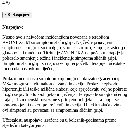
4.8).
4.8. Nuspojave
Nuspojave
Nuspojave s najvećom incidencijom povezane s terapijom
AVONEXOM su simptomi slični gripi. Najčešće prijavljeni
simptomi slični gripi su mialgija, vrućica, zimica, znojenje, astenija,
glavobolja i mučnina. Titriranje AVONEXA na početku terapije je
pokazalo smanjenje težine i incidencije simptoma sličnih gripi.
Simptomi slični gripi su najizraženiji na početku terapije i učestalost
im opada nastavkom liječenja.
Prolazni neurološki simptomi koji mogu nalikovati egzacerbaciji
MS-e mogu se javiti nakon davanja injekcije. Prolazne epizode
hipertonije i/ili teška mišićna slabost koje sprječavaju voljne pokrete
mogu se javiti bilo kad tijekom liječenja. Te epizode su ograničenog
trajanja i vremenski povezane s primjenom injekcija, a mogu se
ponovno javiti nakon ponovljenih injekcija. U nekim slučajevima
ovi simptomi su povezani sa simptomima sličnim gripi.
Učestalosti nuspojava izražene su u bolesnik-godinama prema
sljedećim kategorijama: