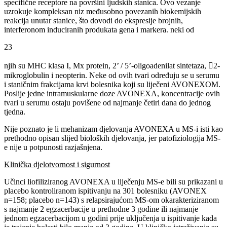
specifične receptore na površini ljudskih stanica. Ovo vezanje
uzrokuje kompleksan niz međusobno povezanih biokemijskih
reakcija unutar stanice, što dovodi do ekspresije brojnih,
interferonom induciranih produkata gena i markera. neki od
23
njih su MHC klasa I, Mx protein, 2’ / 5’-oligoadenilat sintetaza, 2-
mikroglobulin i neopterin. Neke od ovih tvari određuju se u serumu
i staničnim frakcijama krvi bolesnika koji su liječeni AVONEXOM.
Poslije jedne intramuskularne doze AVONEXA, koncentracije ovih
tvari u serumu ostaju povišene od najmanje četiri dana do jednog
tjedna.
Nije poznato je li mehanizam djelovanja AVONEXA u MS-i isti kao
prethodno opisan slijed bioloških djelovanja, jer patofiziologija MS-
e nije u potpunosti razjašnjena.
Klinička djelotvornost i sigurnost
Učinci liofiliziranog AVONEXA u liječenju MS-e bili su prikazani u
placebo kontroliranom ispitivanju na 301 bolesniku (AVONEX
n=158; placebo n=143) s relapsirajućom MS-om okarakteriziranom
s najmanje 2 egzacerbacije u prethodne 3 godine ili najmanje
jednom egzacerbacijom u godini prije uključenja u ispitivanje kada