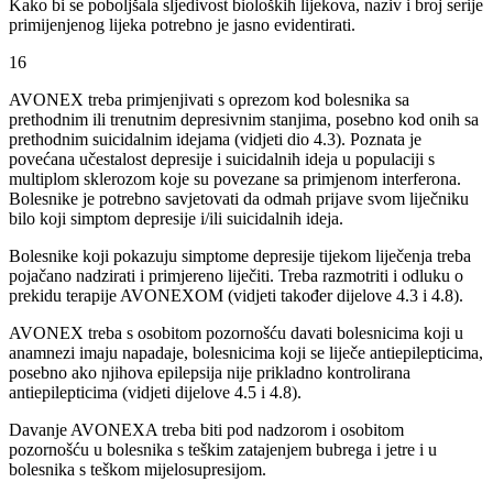
Kako bi se poboljšala sljedivost bioloških lijekova, naziv i broj serije
primijenjenog lijeka potrebno je jasno evidentirati.
16
AVONEX treba primjenjivati s oprezom kod bolesnika sa
prethodnim ili trenutnim depresivnim stanjima, posebno kod onih sa
prethodnim suicidalnim idejama (vidjeti dio 4.3). Poznata je
povećana učestalost depresije i suicidalnih ideja u populaciji s
multiplom sklerozom koje su povezane sa primjenom interferona.
Bolesnike je potrebno savjetovati da odmah prijave svom liječniku
bilo koji simptom depresije i/ili suicidalnih ideja.
Bolesnike koji pokazuju simptome depresije tijekom liječenja treba
pojačano nadzirati i primjereno liječiti. Treba razmotriti i odluku o
prekidu terapije AVONEXOM (vidjeti također dijelove 4.3 i 4.8).
AVONEX treba s osobitom pozornošću davati bolesnicima koji u
anamnezi imaju napadaje, bolesnicima koji se liječe antiepilepticima,
posebno ako njihova epilepsija nije prikladno kontrolirana
antiepilepticima (vidjeti dijelove 4.5 i 4.8).
Davanje AVONEXA treba biti pod nadzorom i osobitom
pozornošću u bolesnika s teškim zatajenjem bubrega i jetre i u
bolesnika s teškom mijelosupresijom.