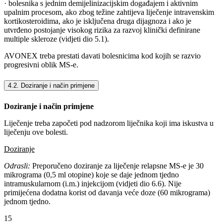
· bolesnika s jednim demijelinizacijskim događajem i aktivnim
upalnim procesom, ako zbog težine zahtijeva liječenje intravenskim
kortikosteroidima, ako je isključena druga dijagnoza i ako je
utvrđeno postojanje visokog rizika za razvoj klinički definirane
multiple skleroze (vidjeti dio 5.1).
AVONEX treba prestati davati bolesnicima kod kojih se razvio
progresivni oblik MS-e.
4.2. Doziranje i način primjene
Doziranje i način primjene
Liječenje treba započeti pod nadzorom liječnika koji ima iskustva u
liječenju ove bolesti.
Doziranje
Odrasli:
Preporučeno doziranje za liječenje relapsne MS-e je 30
mikrograma (0,5 ml otopine) koje se daje jednom tjedno
intramuskularnom (i.m.) injekcijom (vidjeti dio 6.6). Nije
primijećena dodatna korist od davanja veće doze (60 mikrograma)
jednom tjedno.
15