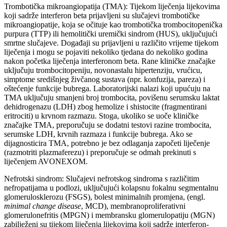
Trombotička mikroangiopatija (TMA): Tijekom liječenja lijekovima
koji sadrže interferon beta prijavljeni su slučajevi trombotičke
mikroangiopatije, koja se očituje kao trombotička trombocitopenička
purpura (TTP) ili hemolitički uremički sindrom (HUS), uključujući
smrtne slučajeve. Događaji su prijavljeni u različito vrijeme tijekom
liječenja i mogu se pojaviti nekoliko tjedana do nekoliko godina
nakon početka liječenja interferonom beta. Rane kliničke značajke
uključuju trombocitopeniju, novonastalu hipertenziju, vrućicu,
simptome središnjeg živčanog sustava (npr. konfuzija, pareza) i
oštećenje funkcije bubrega. Laboratorijski nalazi koji upućuju na
TMA uključuju smanjeni broj trombocita, povišenu serumsku laktat
dehidrogenazu (LDH) zbog hemolize i shistocite (fragmentirani
eritrociti) u krvnom razmazu. Stoga, ukoliko se uoče kliničke
značajke TMA, preporučuju se dodatni testovi razine trombocita,
serumske LDH, krvnih razmaza i funkcije bubrega. Ako se
dijagnosticira TMA, potrebno je bez odlaganja započeti liječenje
(razmotriti plazmaferezu) i preporučuje se odmah prekinuti s
liječenjem AVONEXOM.
Nefrotski sindrom: Slučajevi nefrotskog sindroma s različitim
nefropatijama u podlozi, uključujući kolapsnu fokalnu segmentalnu
glomerulosklerozu (FSGS), bolest minimalnih promjena, (engl.
minimal change disease
, MCD), membranoproliferativni
glomerulonefritis (MPGN) i membransku glomerulopatiju (MGN)
zabilježeni su tijekom liječenja lijekovima koji sadrže interferon-