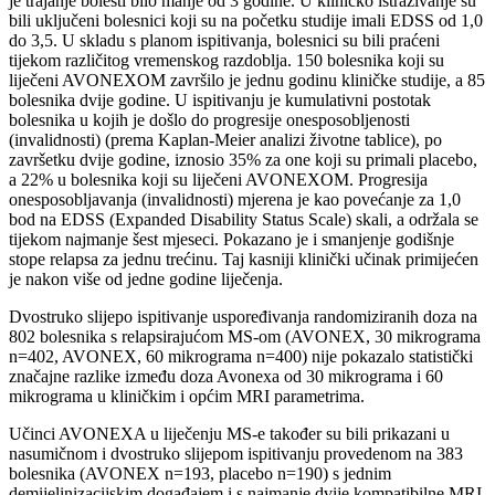
je trajanje bolesti bilo manje od 3 godine. U kliničko istraživanje su
bili uključeni bolesnici koji su na početku studije imali EDSS od 1,0
do 3,5. U skladu s planom ispitivanja, bolesnici su bili praćeni
tijekom različitog vremenskog razdoblja. 150 bolesnika koji su
liječeni AVONEXOM završilo je jednu godinu kliničke studije, a 85
bolesnika dvije godine.
U ispitivanju je kumulativni postotak
bolesnika u kojih je došlo do progresije onesposobljenosti
(invalidnosti) (prema Kaplan-Meier analizi životne tablice), po
završetku dvije godine, iznosio 35% za one koji su primali placebo,
a 22% u bolesnika koji su liječeni AVONEXOM. Progresija
onesposobljavanja (invalidnosti) mjerena je kao povećanje za 1,0
bod na EDSS (Expanded Disability Status Scale) skali, a održala se
tijekom najmanje šest mjeseci. Pokazano je i smanjenje godišnje
stope relapsa za jednu trećinu. Taj kasniji klinički učinak primijećen
je nakon više od jedne godine liječenja.
Dvostruko slijepo ispitivanje uspoređivanja randomiziranih doza na
802 bolesnika s relapsirajućom MS-om (AVONEX, 30 mikrograma
n=402, AVONEX, 60 mikrograma n=400) nije pokazalo statistički
značajne razlike između doza Avonexa od 30 mikrograma i 60
mikrograma u kliničkim i općim MRI parametrima.
Učinci AVONEXA u liječenju MS-e također su bili prikazani u
nasumičnom i dvostruko slijepom ispitivanju provedenom na 383
bolesnika (AVONEX n=193, placebo n=190) s jednim
demijelinizacijskim događajem i s najmanje dvije kompatibilne MRI