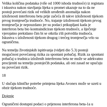
Velika količina podataka (više od 1000 ishoda trudnoće) iz registara
i iskustva nakon stavljanja lijeka u promet ukazuje na to da ne
postoji povećani rizik od velikih urođenih anomalija nakon
izloženosti interferonu beta prije začeća ili takve izloženosti tijekom
prvog tromjesečja trudnoće. No, trajanje izloženosti tijekom prvog
tromjesečja je nepouzdano jer su podaci prikupljani kada je
interferon beta bio kontraindiciran tijekom trudnoće, a liječenje
vjerojatno prekidano čim bi se otkrila i/ili potvrdila trudnoća.
Iskustva s izloženosti tijekom drugog i trećeg tromjesečja vrlo su
ograničena.
Na temelju životinjskih ispitivanja (vidjeti dio 5.3) postoji
mogućnost povećanog rizika za spontani pobačaj. Rizik za spontani
pobačaj u trudnica izloženih interferonu beta ne može se adekvatno
procijeniti na temelju postojećih podataka, ali oni zasad ne upućuju
na povećani rizik.
18
U slučaju kliničke potrebe primjena lijeka Avonex može se uzeti u
obzir tijekom trudnoće.
Dojenje
Ograničeni dostupni podaci o prijenosu interferona beta-1a u