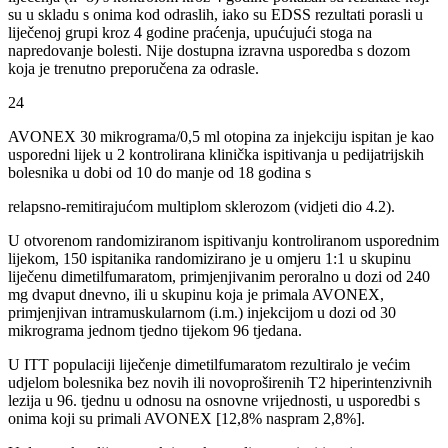
su u skladu s onima kod odraslih, iako su EDSS rezultati porasli u
liječenoj grupi kroz 4 godine praćenja, upućujući stoga na
napredovanje bolesti. Nije dostupna izravna usporedba s dozom
koja je trenutno preporučena za odrasle.
24
AVONEX 30 mikrograma/0,5 ml otopina za injekciju ispitan je kao
usporedni lijek u 2 kontrolirana klinička ispitivanja u pedijatrijskih
bolesnika u dobi od 10 do manje od 18 godina s
relapsno-remitirajućom multiplom sklerozom (vidjeti dio 4.2).
U otvorenom randomiziranom ispitivanju kontroliranom usporednim
lijekom, 150 ispitanika randomizirano je u omjeru 1:1 u skupinu
liječenu dimetilfumaratom, primjenjivanim peroralno u dozi od 240
mg dvaput dnevno, ili u skupinu koja je primala AVONEX,
primjenjivan intramuskularnom (i.m.) injekcijom u dozi od 30
mikrograma jednom tjedno tijekom 96 tjedana.
U ITT populaciji liječenje dimetilfumaratom rezultiralo je većim
udjelom bolesnika bez novih ili novoproširenih T2 hiperintenzivnih
lezija u 96. tjednu u odnosu na osnovne vrijednosti, u usporedbi s
onima koji su primali AVONEX [12,8% naspram 2,8%].