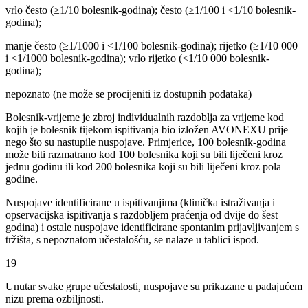
vrlo često (≥1/10 bolesnik-godina); često (≥1/100 i <1/10 bolesnik-
godina);
manje često (≥1/1000 i <1/100 bolesnik-godina); rijetko (≥1/10 000
i <1/1000 bolesnik-godina); vrlo rijetko (<1/10 000 bolesnik-
godina);
nepoznato (ne može se procijeniti iz dostupnih podataka)
Bolesnik-vrijeme je zbroj individualnih razdoblja za vrijeme kod
kojih je bolesnik tijekom ispitivanja bio izložen AVONEXU prije
nego što su nastupile nuspojave. Primjerice, 100 bolesnik-godina
može biti razmatrano kod 100 bolesnika koji su bili liječeni kroz
jednu godinu ili kod 200 bolesnika koji su bili liječeni kroz pola
godine.
Nuspojave identificirane u ispitivanjima (klinička istraživanja i
opservacijska ispitivanja s razdobljem praćenja od dvije do šest
godina) i ostale nuspojave identificirane spontanim prijavljivanjem s
tržišta, s nepoznatom učestalošću, se nalaze u tablici ispod.
19
Unutar svake grupe učestalosti, nuspojave su prikazane u padajućem
nizu prema ozbiljnosti.