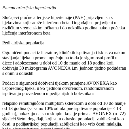
Plućna arterijska hipertenzija
Slučajevi plućne arterijske hipertenzije (PAH) prijavljeni su s
lijekovima koji sadrže interferon beta. Događaji su prijavljeni u
različitim vremenskim točkama i do nekoliko godina nakon početka
liječenja interferonom beta.
Pedijatrijska populacija
Ograničeni podaci iz literature, kliničkih ispitivanja i iskustva nakon
stavljanja lijeka u promet upućuju na to da je sigurnosni profil u
djece i adolescenata u dobi od 10 do manje od 18 godina koji
dobivaju 30 mikrograma AVONEXA i.m. jednom tjedno podudaran
s onim u odraslih.
Podaci o sigurnosti dobiveni tijekom primjene AVONEXA kao
usporednog lijeka, u 96-tjednom otvorenom, randomiziranom
ispitivanju provedenom u pedijatrijskih bolesnika s
relapsno-remitirajućom multiplom sklerozom u dobi od 10 do manje
od 18 godina (sa samo 10% od ukupne ispitivane populacije < 13
godina), pokazuju da su u skupini koja je primala AVONEX (n=72)
sljedeći štetni događaji, koji su u odrasloj populaciji zabilježeni kao
česti, u pedijatrijskoj populaciji zabilježeni kao vrlo česti: mialgija,