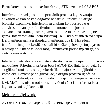
Farmakoterapijska skupina: Interferoni, ATK oznaka: L03 AB07.
Interferoni pripadaju skupini prirodnih proteina koje stvaraju
eukariotske stanice kao odgovor na virusnu infekciju i druge
biološke uzročnike. Interferoni su citokini koji posreduju u
antivirusnim, antiproliferativnim i imunomodulirajućim
aktivnostima. Ralikuju se tri glavne skupine interferona: alfa, beta i
gama. Interferoni alfa i beta svrstavaju se u skupinu interferona tipa
I, a interferon gama u skupinu interferona tipa II. Navedeni
interferoni imaju neke sličnosti, ali biološko djelovanje im je jasno
razdvojeno. Oni se također mogu razlikovati prema mjestu gdje su
sintetizirani u stanici.
Interferon beta stvaraju različite vrste stanica uključujući fibroblaste i
makrofage. Prirodni interferon beta i AVONEX (interferon beta-1a)
su glikozilirani, odnosno, preko dušika imaju vezan ugljikohidratni
kompleks. Poznato je da glikozilacija drugih proteina utječe na
njihovu stabilnost, aktivnost, biodistribuciju i poluvrijeme života u
krvi. Međutim, nisu u potpunosti utvrđeni učinci interferona beta
koji su ovisni o glikozilaciji.
Mehanizam djelovanja
AVONEX iskazuje svoje biološko djelovanje vezanjem na