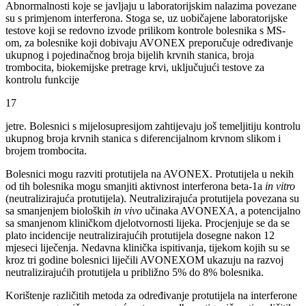
Abnormalnosti koje se javljaju u laboratorijskim nalazima povezane
su s primjenom interferona. Stoga se, uz uobičajene laboratorijske
testove koji se redovno izvode prilikom kontrole bolesnika s MS-
om, za bolesnike koji dobivaju AVONEX preporučuje određivanje
ukupnog i pojedinačnog broja bijelih krvnih stanica, broja
trombocita, biokemijske pretrage krvi, uključujući testove za
kontrolu funkcije
17
jetre. Bolesnici s mijelosupresijom zahtijevaju još temeljitiju kontrolu
ukupnog broja krvnih stanica s diferencijalnom krvnom slikom i
brojem trombocita.
Bolesnici mogu razviti protutijela na AVONEX. Protutijela u nekih
od tih bolesnika mogu smanjiti aktivnost interferona beta-1a
in vitro
(neutralizirajuća protutijela). Neutralizirajuća protutijela povezana su
sa smanjenjem bioloških
in vivo
učinaka AVONEXA, a potencijalno
sa smanjenom kliničkom djelotvornosti lijeka. Procjenjuje se da se
plato incidencije neutralizirajućih protutijela dosegne nakon 12
mjeseci liječenja. Nedavna klinička ispitivanja, tijekom kojih su se
kroz tri godine bolesnici liječili AVONEXOM ukazuju na razvoj
neutralizirajućih protutijela u približno 5% do 8% bolesnika.
Korištenje različitih metoda za određivanje protutijela na interferone