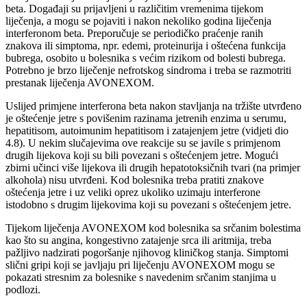
beta. Događaji su prijavljeni u različitim vremenima tijekom
liječenja, a mogu se pojaviti i nakon nekoliko godina liječenja
interferonom beta. Preporučuje se periodičko praćenje ranih
znakova ili simptoma, npr. edemi, proteinurija i oštećena funkcija
bubrega, osobito u bolesnika s većim rizikom od bolesti bubrega.
Potrebno je brzo liječenje nefrotskog sindroma i treba se razmotriti
prestanak liječenja AVONEXOM.
Uslijed primjene interferona beta nakon stavljanja na tržište utvrđeno
je oštećenje jetre s povišenim razinama jetrenih enzima u serumu,
hepatitisom, autoimunim hepatitisom i zatajenjem jetre (vidjeti dio
4.8). U nekim slučajevima ove reakcije su se javile s primjenom
drugih lijekova koji su bili povezani s oštećenjem jetre. Mogući
zbirni učinci više lijekova ili drugih hepatotoksičnih tvari (na primjer
alkohola) nisu utvrđeni. Kod bolesnika treba pratiti znakove
oštećenja jetre i uz veliki oprez ukoliko uzimaju interferone
istodobno s drugim lijekovima koji su povezani s oštećenjem jetre.
Tijekom liječenja AVONEXOM kod bolesnika sa srčanim bolestima
kao što su angina, kongestivno zatajenje srca ili aritmija, treba
pažljivo nadzirati pogoršanje njihovog kliničkog stanja. Simptomi
slični gripi koji se javljaju pri liječenju AVONEXOM mogu se
pokazati stresnim za bolesnike s navedenim srčanim stanjima u
podlozi.