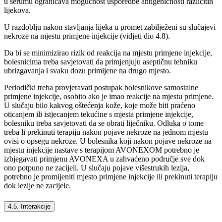
u serumu ograničava mogućnost usporedbe antigeničnosti različitih
lijekova.
U razdoblju nakon stavljanja lijeka u promet zabilježeni su slučajevi
nekroze na mjestu primjene injekcije (vidjeti dio 4.8).
Da bi se minimizirao rizik od reakcija na mjestu primjene injekcije,
bolesnicima treba savjetovati da primjenjuju aseptičnu tehniku
ubrizgavanja i svaku dozu primijene na drugo mjesto.
Periodički treba provjeravati postupak bolesnikove samostalne
primjene injekcije, osobito ako je imao reakcije na mjestu primjene.
U slučaju bilo kakvog oštećenja kože, koje može biti praćeno
oticanjem ili istjecanjem tekućine s mjesta primjene injekcije,
bolesniku treba savjetovati da se obrati liječniku. Odluka o tome
treba li prekinuti terapiju nakon pojave nekroze na jednom mjestu
ovisi o opsegu nekroze. U bolesnika koji nakon pojave nekroze na
mjestu injekcije nastave s terapijom AVONEXOM potrebno je
izbjegavati primjenu AVONEXA u zahvaćeno područje sve dok
ono potpuno ne zacijeli. U slučaju pojave višestrukih lezija,
potrebno je promijeniti mjesto primjene injekcije ili prekinuti terapiju
dok lezije ne zacijele.
4.5. Interakcije