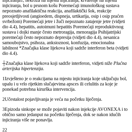
injiciranja1, nekroza na mjestu injiciranja, krvarenje na mjestu
injiciranja, bol u prsnom košu Poremećaji imunološkog sustava
nepoznato anafilaktična reakcija, anafilaktički šok, reakcije
preosjetljivosti (angioedem, dispneja, urtikarija, osip i osip praćen
svrbežom) Poremećaji jetre i žuči nepoznato zatajenje jetre (vidjeti
dio 4.4), hepatitis, autoimuni hepatitis Poremećaji reproduktivnog
sustava i dojki manje često metroragija, menoragija Psihijatrijski
poremećaji često nepoznato depresija (vidjeti dio 4.4), nesanica
samoubojstvo, psihoza, anksioznost, konfuzija, emocionalna
labilnost *Značajka klase lijekova koji sadrže interferon beta (vidjeti
dio 4.4).
┼Značajka klase lijekova koji sadrže interferon, vidjeti niže
Plućna
arterijska hipertenzija.
1Izvješteno je o reakcijama na mjestu injiciranja koje uključuju bol,
upalu i u vrlo rijetkim slučajevima apsces ili celulitis za koje je
ponekad potrebna kirurška intervencija.
2Učestalost pojavljivanja je veća na početku liječenja.
3Epizoda sinkope se može pojaviti nakon injekcije AVONEXA i to
obično samo jedanput na početku liječenja, dok se nakon idućih
injiciranja više ne ponavlja.
22