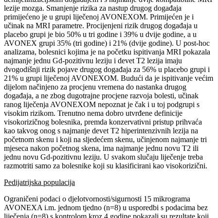
lezije mozga. Smanjenje rizika za nastup drugog događaja
primijećeno je u grupi liječenoj AVONEXOM. Primijećen je i
učinak na MRI parametre. Procijenjeni rizik drugog događaja u
placebo grupi je bio 50% u tri godine i 39% u dvije godine, a u
AVONEX grupi 35% (tri godine) i 21% (dvije godine). U post-hoc
analizama, bolesnici kojima je na početku ispitivanja MRI pokazala
najmanje jednu Gd-pozitivnu leziju i devet T2 lezija imaju
dvogodišnji rizik pojave drugog događaja za 56% u placebo grupi i
21% u grupi liječenoj AVONEXOM. Budući da je ispitivanje većim
dijelom načinjeno za procjenu vremena do nastanka drugog
događaja, a ne zbog dugotrajne procjene razvoja bolesti, učinak
ranog liječenja AVONEXOM nepoznat je čak i u toj podgrupi s
visokim rizikom. Trenutno nema dobro utvrđene definicije
visokorizičnog bolesnika, premda konzervativni pristup prihvaća
kao takvog onog s najmanje devet T2 hiperintenzivnih lezija na
početnom skenu i koji na sljedećem skenu, učinjenom najmanje tri
mjeseca nakon početnog skena, ima najmanje jednu novu T2 ili
jednu novu Gd-pozitivnu leziju. U svakom slučaju liječenje treba
razmotriti samo za bolesnike koji su klasificirani kao visokorizični.
Pedijatrijska populacija
Ograničeni podaci o djelotvornosti/sigurnosti 15 mikrograma
AVONEXA i.m. jednom tjedno (n=8) u usporedbi s podacima bez
liječenja (n=8) s kontrolom kroz 4 godine pokazali su rezultate koji