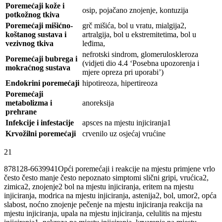
Poremećaji kože i
osip, pojačano znojenje, kontuzija
potkožnog tkiva
Poremećaji mišićno-
grč mišića, bol u vratu, mialgija2,
koštanog sustava i
artralgija, bol u ekstremitetima, bol u
vezivnog tkiva
leđima,
nefrotski sindrom, glomeruloskleroza
Poremećaji bubrega i
(vidjeti dio 4.4 ‘Posebna upozorenja i
mokraćnog sustava
mjere opreza pri uporabi’)
Endokrini poremećaji
hipotireoza, hipertireoza
Poremećaji
metabolizma i
anoreksija
prehrane
Infekcije i infestacije
apsces na mjestu injiciranja1
Krvožilni poremećaji
crvenilo uz osjećaj vrućine
21
878128-6639941Opći poremećaji i reakcije na mjestu primjene vrlo
često često manje često nepoznato simptomi slični gripi, vrućica2,
zimica2, znojenje2 bol na mjestu injiciranja, eritem na mjestu
injiciranja, modrica na mjestu injiciranja, astenija2, bol, umor2, opća
slabost, noćno znojenje pečenje na mjestu injiciranja reakcija na
mjestu injiciranja, upala na mjestu injiciranja, celulitis na mjestu