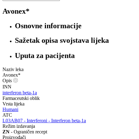
Avonex*
Osnovne informacije
Sažetak opisa svojstava lijeka
Uputa za pacijenta
Naziv leka
Avonex*
Opis
INN
interferon beta-1a
Farmaceutski oblik
Vrsta lijeka
Humani
ATC
‍L03AB07 - Interferoni - Interferon beta-1a
Režim izdavanja
ZN
- Ograničen recept
Proizvođači