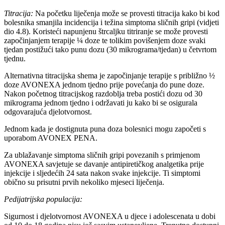
Titracija:
Na početku liječenja može se provesti titracija kako bi kod
bolesnika smanjila incidencija i težina simptoma sličnih gripi (vidjeti
dio 4.8). Koristeći napunjenu štrcaljku titriranje se može provesti
započinjanjem terapije ¼ doze te tolikim povišenjem doze svaki
tjedan postižući tako punu dozu (30 mikrograma/tjedan) u četvrtom
tjednu.
Alternativna titracijska shema je započinjanje terapije s približno ½
doze AVONEXA jednom tjedno prije povećanja do pune doze.
Nakon početnog titracijskog razdoblja treba postići dozu od 30
mikrograma jednom tjedno i održavati ju kako bi se osigurala
odgovarajuća djelotvornost.
Jednom kada je dostignuta puna doza bolesnici mogu započeti s
uporabom AVONEX PENA.
Za ublažavanje simptoma sličnih gripi povezanih s primjenom
AVONEXA savjetuje se davanje antipiretičkog analgetika prije
injekcije i sljedećih 24 sata nakon svake injekcije. Ti simptomi
obično su prisutni prvih nekoliko mjeseci liječenja.
Pedijatrijska populacija:
Sigurnost i djelotvornost AVONEXA u djece i adolescenata u dobi