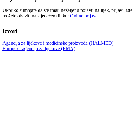
Ukoliko sumnjate da ste imali neželjenu pojavu na lijek, prijavu iste
možete obaviti na sljedećem linku:
Online prijava
Izvori
Agencija za lijekove i medicinske proizvode (HALMED)
Europska agencija za lijekove (EMA)