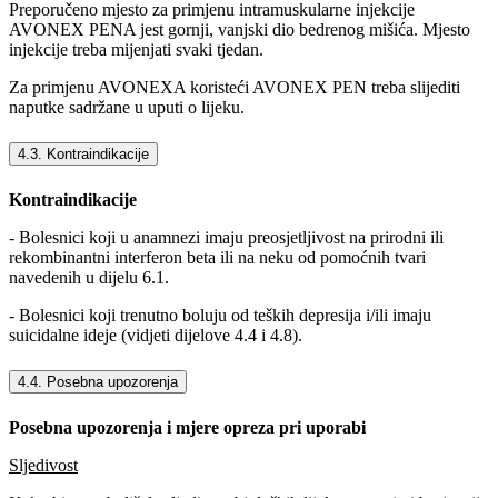
Preporučeno mjesto za primjenu intramuskularne injekcije
AVONEX PENA jest gornji, vanjski dio bedrenog mišića. Mjesto
injekcije treba mijenjati svaki tjedan.
Za primjenu AVONEXA koristeći AVONEX PEN treba slijediti
naputke sadržane u uputi o lijeku.
4.3. Kontraindikacije
Kontraindikacije
- Bolesnici koji u anamnezi imaju preosjetljivost na prirodni ili
rekombinantni interferon beta ili na neku od pomoćnih tvari
navedenih u dijelu 6.1.
- Bolesnici koji trenutno boluju od teških depresija i/ili imaju
suicidalne ideje (vidjeti dijelove 4.4 i 4.8).
4.4. Posebna upozorenja
Posebna upozorenja i mjere opreza pri uporabi
Sljedivost