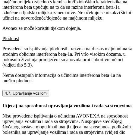
majčino mlijeko zajedno s kemijskim/fiziološkim karakteristikama
interferona beta upućuju na to da su razine interferona beta-1a
izlučene u ljudsko mlijeko zanemarive. Ne očekuju se nikakvi štetni
učinci na novorođenče/dojenče na majčinom mlijeku.
Avonex se može koristiti tijekom dojenja.
Plodnost
Provedena su ispitivanja plodnosti i razvoja na rhesus majmunima sa
srodnim oblicima interferona beta-1a. Pri vrlo visokim dozama, u
pokusnih životinja primijećeni su anovulatorni i abortivni učinci
(vidjeti dio 5.3).
Nema dostupnih informacija o učincima interferona beta-1a na
mušku plodnost.
4.7. Upravljanje vozilom
Utjecaj na sposobnost upravljanja vozilima i rada sa strojevima
Nisu provedene ispitivanja o učincima AVONEXA na sposobnost
upravljanja vozilima i rada sa strojevima. Nuspojave središnjeg
živčanog sustava mogu imati manji utjecaj na sposobnost podložnih
bolesnika na upravljanje vozilima i rada sa strojevima (vidjeti dio