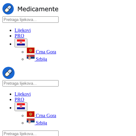
Lijekovi
PRO
Crna Gora
Srbija
Lijekovi
PRO
Crna Gora
Srbija