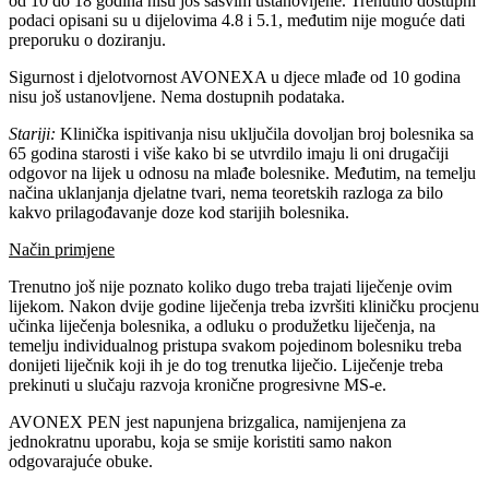
od 10 do 18 godina nisu još sasvim ustanovljene. Trenutno dostupni
podaci opisani su u dijelovima 4.8 i 5.1, međutim nije moguće dati
preporuku o doziranju.
Sigurnost i djelotvornost AVONEXA u djece mlađe od 10 godina
nisu još ustanovljene. Nema dostupnih podataka.
Stariji:
Klinička ispitivanja nisu uključila dovoljan broj bolesnika sa
65 godina starosti i više kako bi se utvrdilo imaju li oni drugačiji
odgovor na lijek u odnosu na mlađe bolesnike. Međutim, na temelju
načina uklanjanja djelatne tvari, nema teoretskih razloga za bilo
kakvo prilagođavanje doze kod starijih bolesnika.
Način primjene
Trenutno još nije poznato koliko dugo treba trajati liječenje ovim
lijekom. Nakon dvije godine liječenja treba izvršiti kliničku procjenu
učinka liječenja bolesnika, a odluku o produžetku liječenja, na
temelju individualnog pristupa svakom pojedinom bolesniku treba
donijeti liječnik koji ih je do tog trenutka liječio. Liječenje treba
prekinuti u slučaju razvoja kronične progresivne MS-e.
AVONEX PEN jest napunjena brizgalica, namijenjena za
jednokratnu uporabu, koja se smije koristiti samo nakon
odgovarajuće obuke.