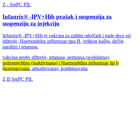
Z
-
SmPC
PIL
Infanrix® -IPV+Hib prašak i suspenzija za
suspenziju za injekciju
Infanrix® -IPV+Hib je vakcina za zaštitu odojčadi i male dece od
difterije, Haemophilus influenzae tipa B, velikog kašlja, dečije
paralize i tetanusa.
vakcina protiv difterije, tetanusa, pertusisa (acelularna),
poliomijelitisa (inaktivisana) i Haemophilus influenzae tip b
(konjugovana
, adsorbovana), kombinovana
Z
B
SmPC
PIL