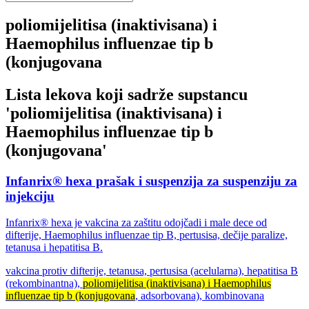
poliomijelitisa (inaktivisana) i
Haemophilus influenzae tip b
(konjugovana
Lista lekova koji sadrže supstancu
'
poliomijelitisa (inaktivisana) i
Haemophilus influenzae tip b
(konjugovana
'
Infanrix® hexa prašak i suspenzija za suspenziju za
injekciju
Infanrix® hexa je vakcina za zaštitu odojčadi i male dece od
difterije, Haemophilus influenzae tip B, pertusisa, dečije paralize,
tetanusa i hepatitisa B.
vakcina protiv difterije, tetanusa, pertusisa (acelularna), hepatitisa B
(rekombinantna),
poliomijelitisa (inaktivisana) i Haemophilus
influenzae tip b (konjugovana
, adsorbovana), kombinovana