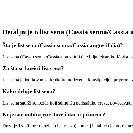
Detaljnije o list sena (Cassia senna/Cassia 
Šta je list sena (Cassia senna/Cassia angustifolia)?
List sena (Cassia senna/Cassia angustifolia) je biljni ekstrakt. Koristi 
Za šta se koristi list sena?
List sena je indikovan za kratkotrajno lecenje konstipacije i pripremu 
Kako deluje list sena?
List sena sadrži senozide koji stimulišu peristaltiku creva, povecavaju
Koje sur uobicajene doze i nacin primene?
Doza je 15-30 mg senozida (1-2 g lista) kao caj ili tableta jednom dn