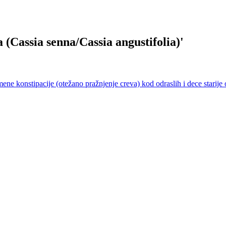
na (Cassia senna/Cassia angustifolia)
'
mene konstipacije (otežano pražnjenje creva) kod odraslih i dece starije