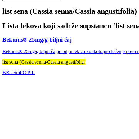
list sena (Cassia senna/Cassia angustifolia)
Lista lekova koji sadrže supstancu '
list se
Bekunis® 25mg/g biljni čaj
Bekunis® 25mg/g biljni čaj je biljni lek za kratkotrajno lečenje povre
list sena (Cassia senna/Cassia angustifolia)
BR
-
SmPC
PIL