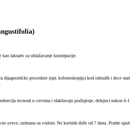
angustifolia)
se kao laksativ za ublažavanje konstipacije.
za dijagnosticke procedure (npr. kolonoskopiju) kod odraslih i dece star
 sekreciju tecnosti u crevima i olakšavaju pražnjenje, delujuci nakon 6-12
evno uvece, uzimana sa vodom. Ne koristiti duže od 7 dana. Pratite uput