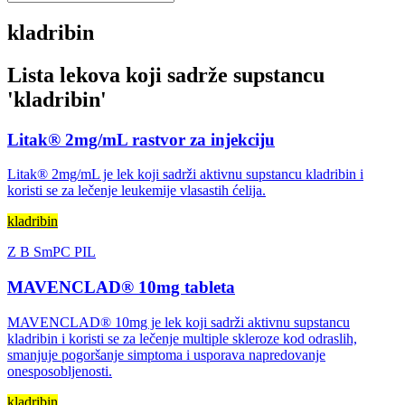
kladribin
Lista lekova koji sadrže supstancu
'
kladribin
'
Litak® 2mg/mL rastvor za injekciju
Litak® 2mg/mL je lek koji sadrži aktivnu supstancu kladribin i
koristi se za lečenje leukemije vlasastih ćelija.
kladribin
Z
B
SmPC
PIL
MAVENCLAD® 10mg tableta
MAVENCLAD® 10mg je lek koji sadrži aktivnu supstancu
kladribin i koristi se za lečenje multiple skleroze kod odraslih,
smanjuje pogoršanje simptoma i usporava napredovanje
onesposobljenosti.
kladribin