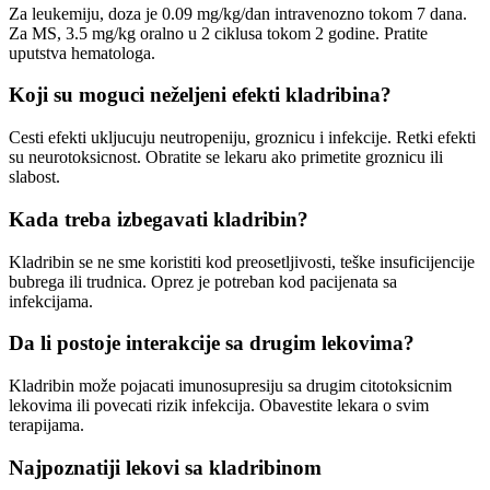
Za leukemiju, doza je 0.09 mg/kg/dan intravenozno tokom 7 dana.
Za MS, 3.5 mg/kg oralno u 2 ciklusa tokom 2 godine. Pratite
uputstva hematologa.
Koji su moguci neželjeni efekti kladribina?
Cesti efekti ukljucuju neutropeniju, groznicu i infekcije. Retki efekti
su neurotoksicnost. Obratite se lekaru ako primetite groznicu ili
slabost.
Kada treba izbegavati kladribin?
Kladribin se ne sme koristiti kod preosetljivosti, teške insuficijencije
bubrega ili trudnica. Oprez je potreban kod pacijenata sa
infekcijama.
Da li postoje interakcije sa drugim lekovima?
Kladribin može pojacati imunosupresiju sa drugim citotoksicnim
lekovima ili povecati rizik infekcija. Obavestite lekara o svim
terapijama.
Najpoznatiji lekovi sa kladribinom