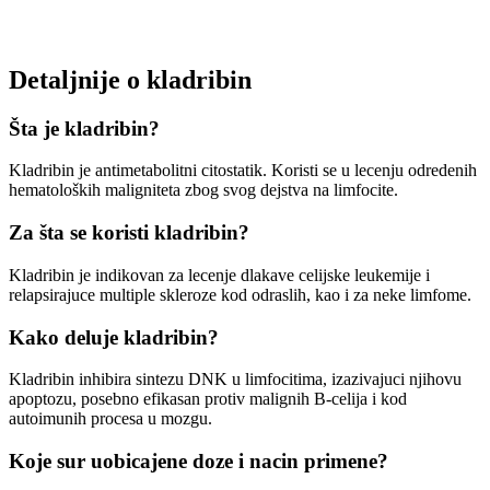
Detaljnije o kladribin
Šta je kladribin?
Kladribin je antimetabolitni citostatik. Koristi se u lecenju odredenih
hematoloških maligniteta zbog svog dejstva na limfocite.
Za šta se koristi kladribin?
Kladribin je indikovan za lecenje dlakave celijske leukemije i
relapsirajuce multiple skleroze kod odraslih, kao i za neke limfome.
Kako deluje kladribin?
Kladribin inhibira sintezu DNK u limfocitima, izazivajuci njihovu
apoptozu, posebno efikasan protiv malignih B-celija i kod
autoimunih procesa u mozgu.
Koje sur uobicajene doze i nacin primene?