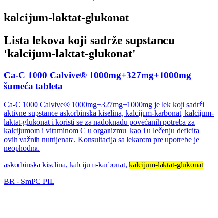
kalcijum-laktat-glukonat
Lista lekova koji sadrže supstancu
'
kalcijum-laktat-glukonat
'
Ca-C 1000 Calvive® 1000mg+327mg+1000mg
šumeća tableta
Ca-C 1000 Calvive® 1000mg+327mg+1000mg je lek koji sadrži
aktivne supstance askorbinska kiselina, kalcijum-karbonat, kalcijum-
laktat-glukonat i koristi se za nadoknadu povećanih potreba za
kalcijumom i vitaminom C u organizmu, kao i u lečenju deficita
ovih važnih nutrijenata. Konsultacija sa lekarom pre upotrebe je
neophodna.
askorbinska kiselina, kalcijum-karbonat,
kalcijum-laktat-glukonat
BR
-
SmPC
PIL