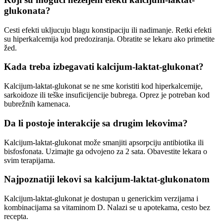
glukonata?
Cesti efekti ukljucuju blagu konstipaciju ili nadimanje. Retki efekti
su hiperkalcemija kod predoziranja. Obratite se lekaru ako primetite
žed.
Kada treba izbegavati kalcijum-laktat-glukonat?
Kalcijum-laktat-glukonat se ne sme koristiti kod hiperkalcemije,
sarkoidoze ili teške insuficijencije bubrega. Oprez je potreban kod
bubrežnih kamenaca.
Da li postoje interakcije sa drugim lekovima?
Kalcijum-laktat-glukonat može smanjiti apsorpciju antibiotika ili
bisfosfonata. Uzimajte ga odvojeno za 2 sata. Obavestite lekara o
svim terapijama.
Najpoznatiji lekovi sa kalcijum-laktat-glukonatom
Kalcijum-laktat-glukonat je dostupan u generickim verzijama i
kombinacijama sa vitaminom D. Nalazi se u apotekama, cesto bez
recepta.