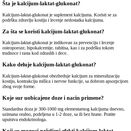
Šta je kalcijum-laktat-glukonat?
Kalcijum-laktat-glukonat je suplement kalcijuma. Koristi se za
podršku zdravlju kostiju i lecenje nedostatka kalcijuma.
Za šta se koristi kalcijum-laktat-glukonat?
Kalcijum-laktat-glukonat je indikovan za prevenciju i lecenje
osteoporoze, hipokalcemije, rahitisa, kao i za podršku tokom
trudnoce i rasta kod odraslih i dece.
Kako deluje kalcijum-laktat-glukonat?
Kalcijum-laktat-glukonat obezbeduje kalcijum za mineralizaciju
kostiju, kontrakciju mišica i nervne funkcije, sa dobrom apsorpcijom
zbog svoje forme.
Koje sur uobicajene doze i nacin primene?
Standardna doza je 300-1000 mg elementarnog kalcijuma dnevno,
uzimana oralno, podeljena u 1-2 doze, sa ili bez hrane. Pratite
uputstva endokrinologa.
Koji su moguci neželjeni efekti kalcijum-laktat-