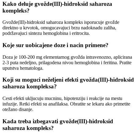
Kako deluje gvožde(III)-hidroksid saharoza
kompleks?
Gvožde(III)-hidroksid saharoza kompleks isporucuje gvožde
direktno u krvotok, omogucavajuci brzu nadoknadu zaliha,
podržavajuci sintezu hemoglobina i eritrocita.
Koje sur uobicajene doze i nacin primene?
Doza je 100-200 mg elementarnog gvožda intravenozno, aplicirana
2-3 puta nedeljno, prilagodena nivou hemoglobina i feritina. Pratite
uputstva hematologa.
Koji su moguci neželjeni efekti gvožda(III)-hidroksid
saharoza kompleksa?
Cesti efekti ukljucuju mucninu, hipotenziju i reakcije na mestu
infuzije. Retki efekti su anafilaksa. Obratite se lekaru ako primetite
otežano disanje.
Kada treba izbegavati gvožde(III)-hidroksid
saharoza kompleks?