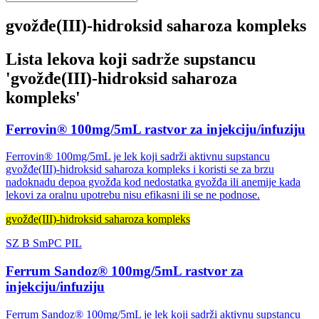
gvožđe(III)-hidroksid saharoza kompleks
Lista lekova koji sadrže supstancu
'
gvožđe(III)-hidroksid saharoza
kompleks
'
Ferrovin® 100mg/5mL rastvor za injekciju/infuziju
Ferrovin® 100mg/5mL je lek koji sadrži aktivnu supstancu
gvožđe(III)-hidroksid saharoza kompleks i koristi se za brzu
nadoknadu depoa gvožđa kod nedostatka gvožđa ili anemije kada
lekovi za oralnu upotrebu nisu efikasni ili se ne podnose.
gvožđe(III)-hidroksid saharoza kompleks
SZ
B
SmPC
PIL
Ferrum Sandoz® 100mg/5mL rastvor za
injekciju/infuziju
Ferrum Sandoz® 100mg/5mL je lek koji sadrži aktivnu supstancu