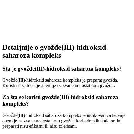
Detaljnije o gvožđe(III)-hidroksid
saharoza kompleks
Šta je gvožde(III)-hidroksid saharoza kompleks?
Gvožde(III)-hidroksid saharoza kompleks je preparat gvožda.
Koristi se za lecenje anemije izazvane nedostatkom gvožda.
Za šta se koristi gvožde(III)-hidroksid saharoza
kompleks?
Gvožde(III)-hidroksid saharoza kompleks je indikovan za lecenje
anemije izazvane nedostatkom gvožda kod odraslih kada oralni
preparati nisu efikasni ili nisu tolerisani.