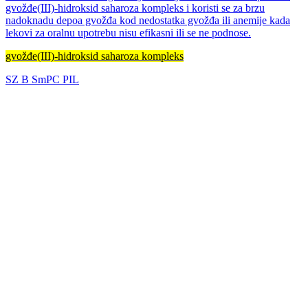
gvožđe(III)-hidroksid saharoza kompleks i koristi se za brzu
nadoknadu depoa gvožđa kod nedostatka gvožđa ili anemije kada
lekovi za oralnu upotrebu nisu efikasni ili se ne podnose.
gvožđe(III)-hidroksid saharoza kompleks
SZ
B
SmPC
PIL