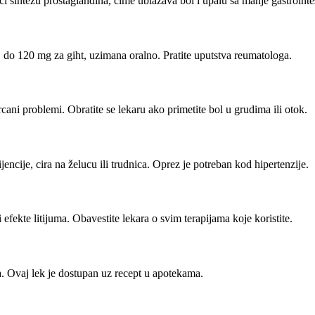
 sintezu prostaglandina, cime ublažava bol i upalu sa manje gastrointes
, do 120 mg za giht, uzimana oralno. Pratite uputstva reumatologa.
rcani problemi. Obratite se lekaru ako primetite bol u grudima ili otok.
ijencije, cira na želucu ili trudnica. Oprez je potreban kod hipertenzije.
 efekte litijuma. Obavestite lekara o svim terapijama koje koristite.
. Ovaj lek je dostupan uz recept u apotekama.