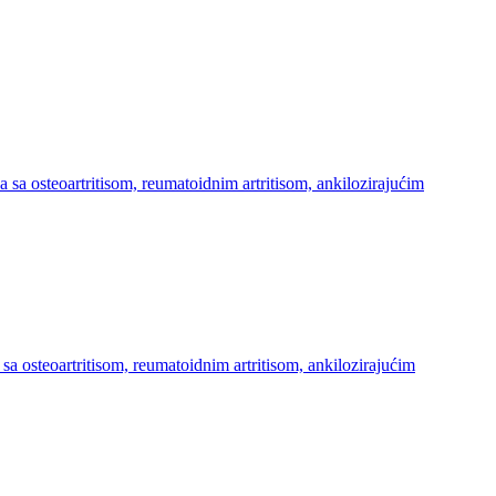
 sa osteoartritisom, reumatoidnim artritisom, ankilozirajućim
sa osteoartritisom, reumatoidnim artritisom, ankilozirajućim