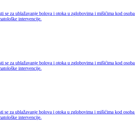
sti se za ublažavanje bolova i otoka u zglobovima i mišićima kod osoba 
atološke intervencije.
sti se za ublažavanje bolova i otoka u zglobovima i mišićima kod osoba 
atološke intervencije.
sti se za ublažavanje bolova i otoka u zglobovima i mišićima kod osoba 
atološke intervencije.