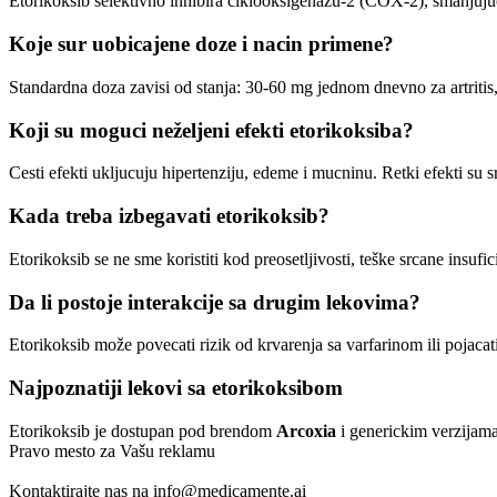
Etorikoksib selektivno inhibira ciklooksigenazu-2 (COX-2), smanjujuci
Koje sur uobicajene doze i nacin primene?
Standardna doza zavisi od stanja: 30-60 mg jednom dnevno za artritis
Koji su moguci neželjeni efekti etorikoksiba?
Cesti efekti ukljucuju hipertenziju, edeme i mucninu. Retki efekti su s
Kada treba izbegavati etorikoksib?
Etorikoksib se ne sme koristiti kod preosetljivosti, teške srcane insufic
Da li postoje interakcije sa drugim lekovima?
Etorikoksib može povecati rizik od krvarenja sa varfarinom ili pojacati
Najpoznatiji lekovi sa etorikoksibom
Etorikoksib je dostupan pod brendom
Arcoxia
i generickim verzijama
Pravo mesto za Vašu reklamu
Kontaktirajte nas na
info@medicamente.ai