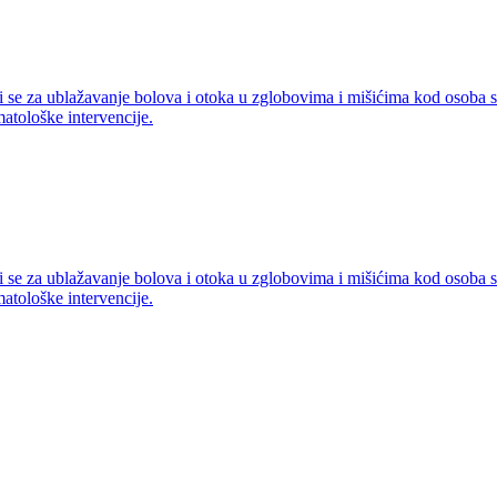
ti se za ublažavanje bolova i otoka u zglobovima i mišićima kod osoba s
atološke intervencije.
ti se za ublažavanje bolova i otoka u zglobovima i mišićima kod osoba s
atološke intervencije.