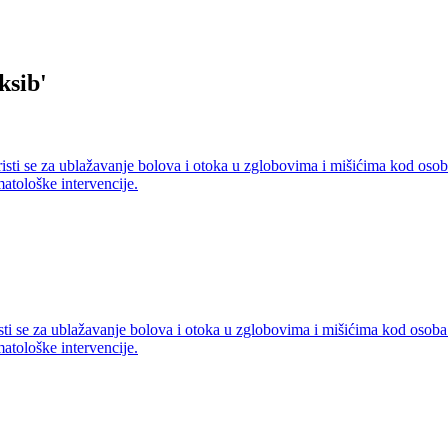
ksib
'
isti se za ublažavanje bolova i otoka u zglobovima i mišićima kod osoba
atološke intervencije.
sti se za ublažavanje bolova i otoka u zglobovima i mišićima kod osoba 
atološke intervencije.