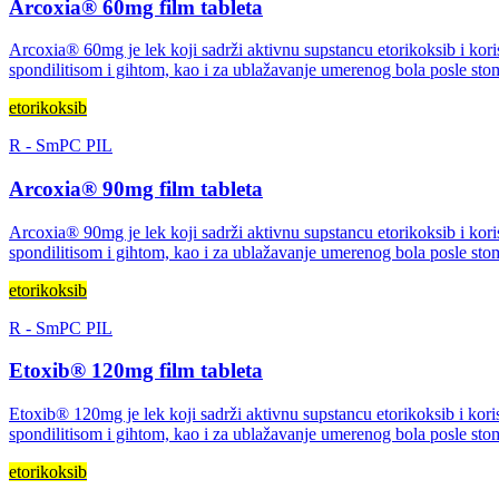
Arcoxia® 60mg film tableta
Arcoxia® 60mg je lek koji sadrži aktivnu supstancu etorikoksib i kori
spondilitisom i gihtom, kao i za ublažavanje umerenog bola posle stom
etorikoksib
R
-
SmPC
PIL
Arcoxia® 90mg film tableta
Arcoxia® 90mg je lek koji sadrži aktivnu supstancu etorikoksib i kori
spondilitisom i gihtom, kao i za ublažavanje umerenog bola posle stom
etorikoksib
R
-
SmPC
PIL
Etoxib® 120mg film tableta
Etoxib® 120mg je lek koji sadrži aktivnu supstancu etorikoksib i kori
spondilitisom i gihtom, kao i za ublažavanje umerenog bola posle stom
etorikoksib