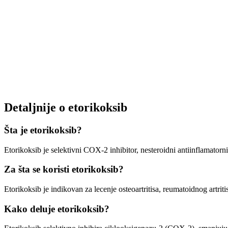
Detaljnije o etorikoksib
Šta je etorikoksib?
Etorikoksib je selektivni COX-2 inhibitor, nesteroidni antiinflamatorni
Za šta se koristi etorikoksib?
Etorikoksib je indikovan za lecenje osteoartritisa, reumatoidnog artriti
Kako deluje etorikoksib?