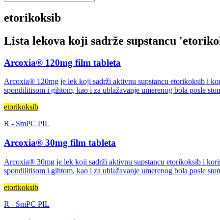
etorikoksib
Lista lekova koji sadrže supstancu '
etoriko
Arcoxia® 120mg film tableta
Arcoxia® 120mg je lek koji sadrži aktivnu supstancu etorikoksib i kor
spondilitisom i gihtom, kao i za ublažavanje umerenog bola posle stom
etorikoksib
R
-
SmPC
PIL
Arcoxia® 30mg film tableta
Arcoxia® 30mg je lek koji sadrži aktivnu supstancu etorikoksib i kori
spondilitisom i gihtom, kao i za ublažavanje umerenog bola posle stom
etorikoksib
R
-
SmPC
PIL