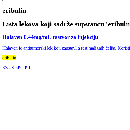
eribulin
Lista lekova koji sadrže supstancu '
eribuli
Halaven 0.44mg/mL rastvor za injekciju
Halaven je antitumorski lek koji zaustavlja rast malignih ćelija. Kori
eribulin
SZ
-
SmPC
PIL