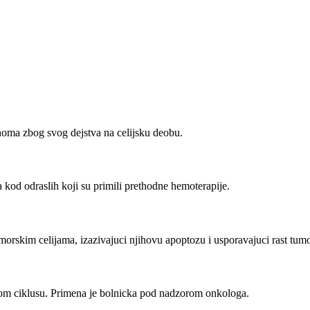
inoma zbog svog dejstva na celijsku deobu.
 kod odraslih koji su primili prethodne hemoterapije.
umorskim celijama, izazivajuci njihovu apoptozu i usporavajuci rast tum
om ciklusu. Primena je bolnicka pod nadzorom onkologa.