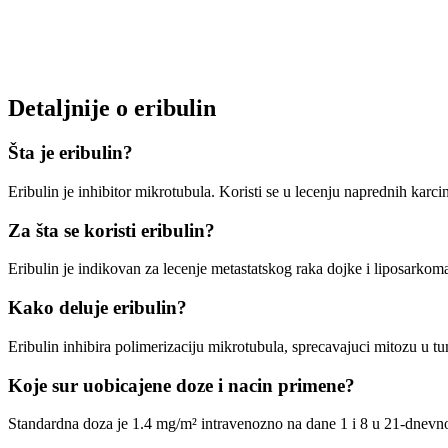
Detaljnije o eribulin
Šta je eribulin?
Eribulin je inhibitor mikrotubula. Koristi se u lecenju naprednih karc
Za šta se koristi eribulin?
Eribulin je indikovan za lecenje metastatskog raka dojke i liposarkoma
Kako deluje eribulin?
Eribulin inhibira polimerizaciju mikrotubula, sprecavajuci mitozu u t
Koje sur uobicajene doze i nacin primene?
Standardna doza je 1.4 mg/m² intravenozno na dane 1 i 8 u 21-dnevn