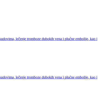
 sudovima, lečenje tromboze dubokih vena i plućne embolije, kao i
 sudovima, lečenje tromboze dubokih vena i plućne embolije, kao i