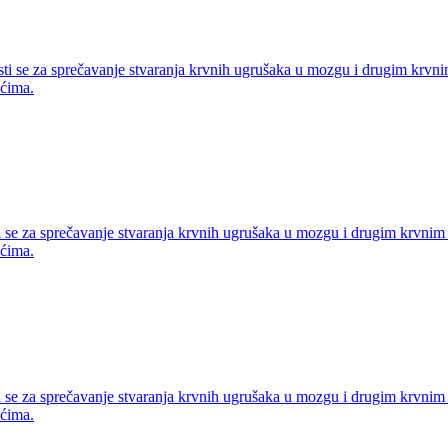
ti se za sprečavanje stvaranja krvnih ugrušaka u mozgu i drugim krvni
ućima.
i se za sprečavanje stvaranja krvnih ugrušaka u mozgu i drugim krvnim
ućima.
i se za sprečavanje stvaranja krvnih ugrušaka u mozgu i drugim krvnim
ućima.