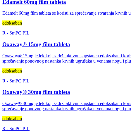
Edamelt 60mg film tableta
Edamelt 60mg film tableta se koristi za sprečavanje stvaranja krvnih 
edoksaban
R
-
SmPC
PIL
Oxaway® 15mg film tableta
Oxaway® 15mg je lek koji sadrži aktivnu supstancu edoksaban i koris
sprečavanje ponovnog nastanka krvnih ugrušaka u venama nogu i pl
edoksaban
R
-
SmPC
PIL
Oxaway® 30mg film tableta
Oxaway® 30mg je lek koji sadrži aktivnu supstancu edoksaban i koris
sprečavanje ponovnog nastanka krvnih ugrušaka u venama nogu i pl
edoksaban
R
-
SmPC
PIL