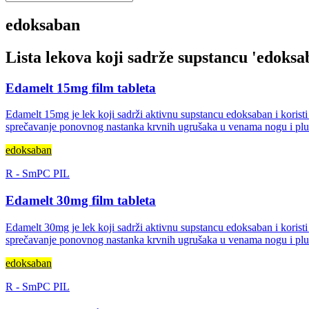
edoksaban
Lista lekova koji sadrže supstancu '
edoksa
Edamelt 15mg film tableta
Edamelt 15mg je lek koji sadrži aktivnu supstancu edoksaban i korist
sprečavanje ponovnog nastanka krvnih ugrušaka u venama nogu i pl
edoksaban
R
-
SmPC
PIL
Edamelt 30mg film tableta
Edamelt 30mg je lek koji sadrži aktivnu supstancu edoksaban i korist
sprečavanje ponovnog nastanka krvnih ugrušaka u venama nogu i pl
edoksaban
R
-
SmPC
PIL