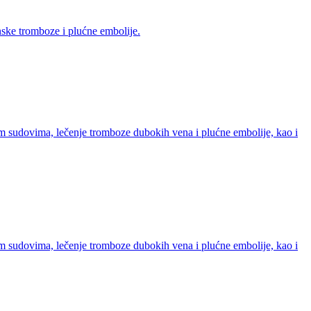
nske tromboze i plućne embolije.
m sudovima, lečenje tromboze dubokih vena i plućne embolije, kao i
m sudovima, lečenje tromboze dubokih vena i plućne embolije, kao i