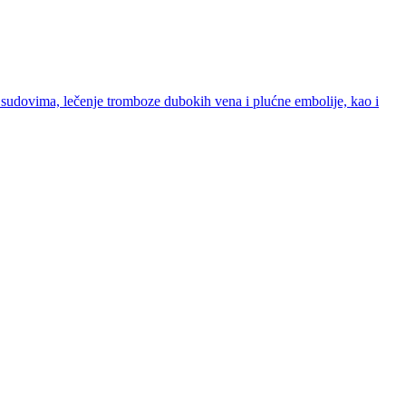
 sudovima, lečenje tromboze dubokih vena i plućne embolije, kao i