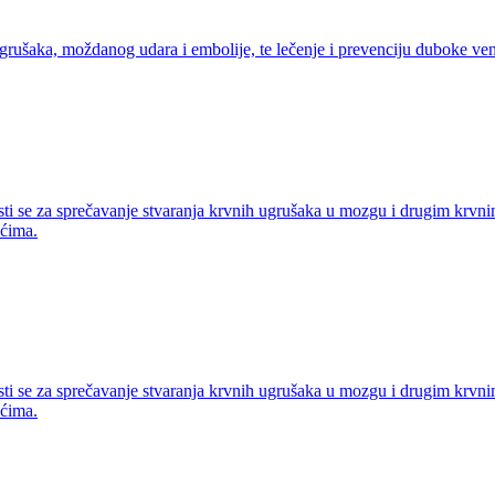
ugrušaka, moždanog udara i embolije, te lečenje i prevenciju duboke ve
ti se za sprečavanje stvaranja krvnih ugrušaka u mozgu i drugim krvni
ućima.
ti se za sprečavanje stvaranja krvnih ugrušaka u mozgu i drugim krvni
ućima.