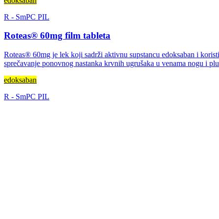
edoksaban
R
-
SmPC
PIL
Roteas® 60mg film tableta
Roteas® 60mg je lek koji sadrži aktivnu supstancu edoksaban i korist
sprečavanje ponovnog nastanka krvnih ugrušaka u venama nogu i pl
edoksaban
R
-
SmPC
PIL