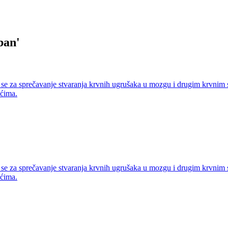
ban
'
i se za sprečavanje stvaranja krvnih ugrušaka u mozgu i drugim krvnim
ućima.
i se za sprečavanje stvaranja krvnih ugrušaka u mozgu i drugim krvnim
ućima.