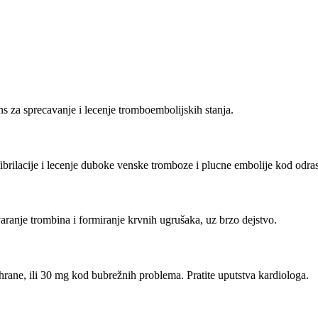
ns za sprecavanje i lecenje tromboembolijskih stanja.
brilacije i lecenje duboke venske tromboze i plucne embolije kod odras
aranje trombina i formiranje krvnih ugrušaka, uz brzo dejstvo.
rane, ili 30 mg kod bubrežnih problema. Pratite uputstva kardiologa.