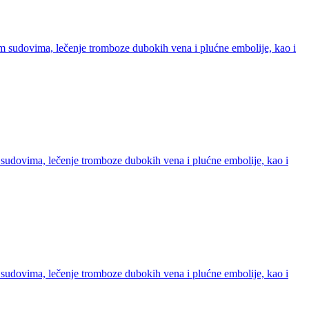
m sudovima, lečenje tromboze dubokih vena i plućne embolije, kao i
 sudovima, lečenje tromboze dubokih vena i plućne embolije, kao i
 sudovima, lečenje tromboze dubokih vena i plućne embolije, kao i