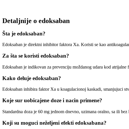
Detaljnije o edoksaban
Šta je edoksaban?
Edoksaban je direktni inhibitor faktora Xa. Koristi se kao antikoagula
Za šta se koristi edoksaban?
Edoksaban je indikovan za prevenciju moždanog udara kod atrijalne fi
Kako deluje edoksaban?
Edoksaban inhibira faktor Xa u koagulacionoj kaskadi, smanjujuci stv
Koje sur uobicajene doze i nacin primene?
Standardna doza je 60 mg jednom dnevno, uzimana oralno, sa ili bez h
Koji su moguci neželjeni efekti edoksabana?