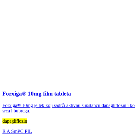
Forxiga® 10mg film tableta
Forxiga® 10mg je lek koji sadrži aktivnu supstancu dapagliflozin i kori
srca i bubrega.
dapagliflozin
R
A
SmPC
PIL