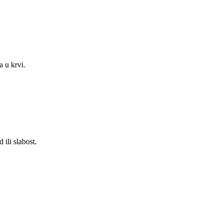
 u krvi.
 ili slabost.