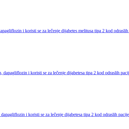
gliflozin i koristi se za lečenje dijabetes melitusa tipa 2 kod odraslih
pagliflozin i koristi se za lečenje dijabetesa tipa 2 kod odraslih paci
agliflozin i koristi se za lečenje dijabetesa tipa 2 kod odraslih pacij