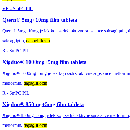
VR
-
SmPC
PIL
Qtern® 5mg+10mg film tableta
Qtern® 5mg+10mg je lek koji sadrži aktivne supstance saksagliptin, dapa
saksagliptin,
dapagliflozin
R
-
SmPC
PIL
Xigduo® 1000mg+5mg film tableta
Xigduo® 1000mg+5mg je lek koji sadrži aktivne supstance metformin, da
metformin,
dapagliflozin
R
-
SmPC
PIL
Xigduo® 850mg+5mg film tableta
Xigduo® 850mg+5mg je lek koji sadrži aktivne supstance metformin, dap
metformin,
dapagliflozin