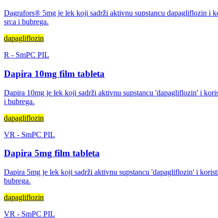
Dagrafors® 5mg je lek koji sadrži aktivnu supstancu dapagliflozin i kor
srca i bubrega.
dapagliflozin
R
-
SmPC
PIL
Dapira 10mg film tableta
Dapira 10mg je lek koji sadrži aktivnu supstancu 'dapagliflozin' i koris
i bubrega.
dapagliflozin
VR
-
SmPC
PIL
Dapira 5mg film tableta
Dapira 5mg je lek koji sadrži aktivnu supstancu 'dapagliflozin' i korist
bubrega.
dapagliflozin
VR
-
SmPC
PIL