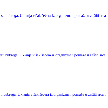
lesti bubrega. Uklanja višak šećera iz organizma i pomaže u zaštiti srca
olesti bubrega. Uklanja višak šecera iz organizma i pomaže u zaštiti srca
esti bubrega. Uklanja višak šecera iz organizma i pomaže u zaštiti srca i