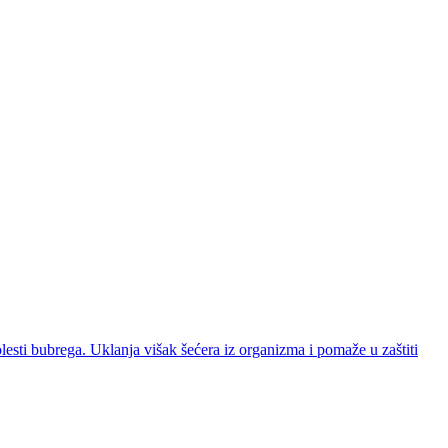
bolesti bubrega. Uklanja višak šećera iz organizma i pomaže u zaštiti