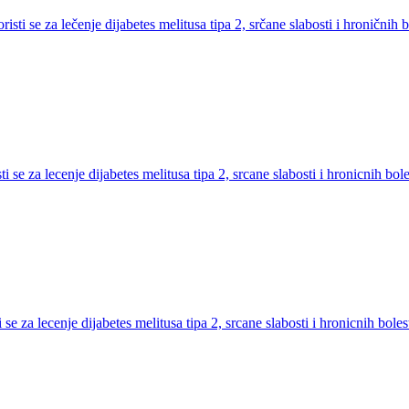
isti se za lečenje dijabetes melitusa tipa 2, srčane slabosti i hroničnih
ti se za lecenje dijabetes melitusa tipa 2, srcane slabosti i hronicnih bo
i se za lecenje dijabetes melitusa tipa 2, srcane slabosti i hronicnih bol