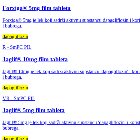
Forxiga® 5mg film tableta
Forxiga® 5mg je lek koji sadrži aktivnu supstancu dapagliflozin i koris
i bubrega.
dapagliflozin
R
-
SmPC
PIL
Jaglif® 10mg film tableta
Jaglif® 10mg je lek koji sadrži aktivnu supstancu 'dapagliflozin' i kori
i bubrega.
dapagliflozin
VR
-
SmPC
PIL
Jaglif® 5mg film tableta
Jaglif® 5mg je lek koji sadrži aktivnu supstancu 'dapagliflozin' i korist
bubrega.
dapagliflozin