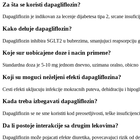
Za šta se koristi dapagliflozin?
Dapagliflozin je indikovan za lecenje dijabetesa tipa 2, srcane insufici
Kako deluje dapagliflozin?
Dapagliflozin inhibira SGLT2 u bubrezima, smanjujuci reapsorpciju gl
Koje sur uobicajene doze i nacin primene?
Standardna doza je 5-10 mg jednom dnevno, uzimana oralno, obicno uju
Koji su moguci neželjeni efekti dapagliflozina?
Cesti efekti ukljucuju infekcije mokracnih puteva, dehidraciju i hipogli
Kada treba izbegavati dapagliflozin?
Dapagliflozin se ne sme koristiti kod preosetljivosti, teške insuficijenc
Da li postoje interakcije sa drugim lekovima?
Dapagliflozin može pojacati efekte diuretika, povecavajuci rizik od d