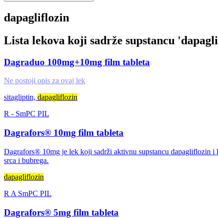
dapagliflozin
Lista lekova koji sadrže supstancu '
dapagli
Dagraduo 100mg+10mg film tableta
Ne postoji opis za ovaj lek
sitagliptin,
dapagliflozin
R
-
SmPC
PIL
Dagrafors® 10mg film tableta
Dagrafors® 10mg je lek koji sadrži aktivnu supstancu dapagliflozin i ko
srca i bubrega.
dapagliflozin
R
A
SmPC
PIL
Dagrafors® 5mg film tableta