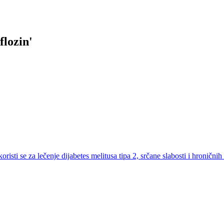
flozin
'
risti se za lečenje dijabetes melitusa tipa 2, srčane slabosti i hronični