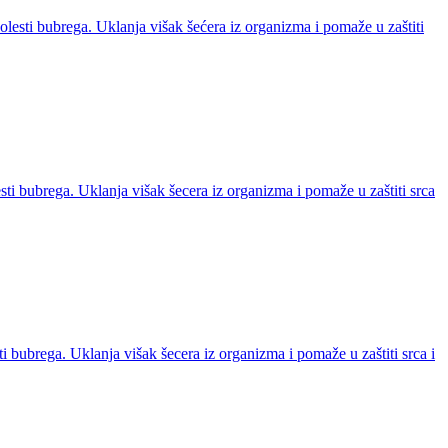
 bolesti bubrega. Uklanja višak šećera iz organizma i pomaže u zaštiti
lesti bubrega. Uklanja višak šecera iz organizma i pomaže u zaštiti srca
esti bubrega. Uklanja višak šecera iz organizma i pomaže u zaštiti srca i