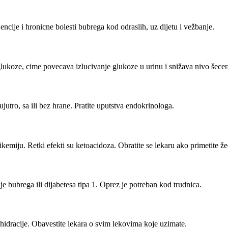
jencije i hronicne bolesti bubrega kod odraslih, uz dijetu i vežbanje.
ukoze, cime povecava izlucivanje glukoze u urinu i snižava nivo šecera
tro, sa ili bez hrane. Pratite uputstva endokrinologa.
kemiju. Retki efekti su ketoacidoza. Obratite se lekaru ako primetite žed
ije bubrega ili dijabetesa tipa 1. Oprez je potreban kod trudnica.
ehidracije. Obavestite lekara o svim lekovima koje uzimate.