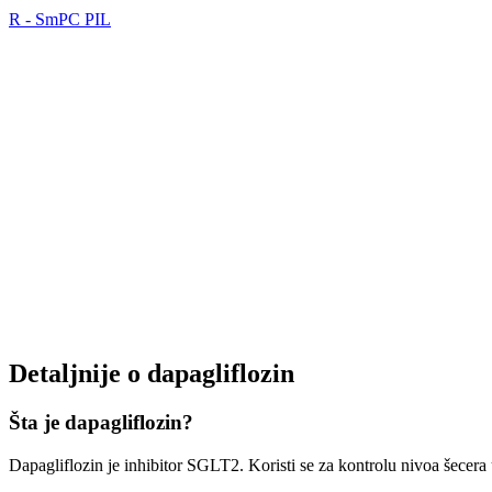
R
-
SmPC
PIL
Detaljnije o dapagliflozin
Šta je dapagliflozin?
Dapagliflozin je inhibitor SGLT2. Koristi se za kontrolu nivoa šecera u