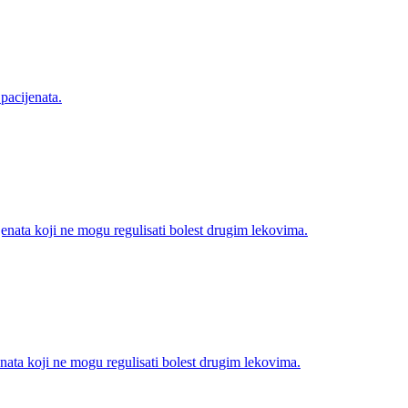
 pacijenata.
jenata koji ne mogu regulisati bolest drugim lekovima.
enata koji ne mogu regulisati bolest drugim lekovima.