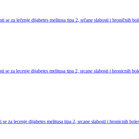
ti se za lečenje dijabetes melitusa tipa 2, srčane slabosti i hroničnih bo
sti se za lecenje dijabetes melitusa tipa 2, srcane slabosti i hronicnih b
i se za lecenje dijabetes melitusa tipa 2, srcane slabosti i hronicnih bol