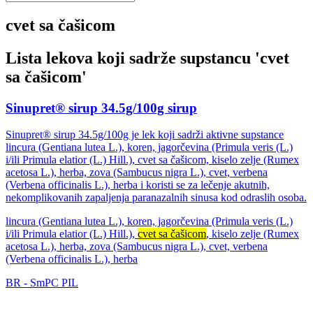
cvet sa čašicom
Lista lekova koji sadrže supstancu '
cvet
sa čašicom
'
Sinupret® sirup 34.5g/100g sirup
Sinupret® sirup 34.5g/100g je lek koji sadrži aktivne supstance
lincura (Gentiana lutea L.), koren, jagorčevina (Primula veris (L.)
i/ili Primula elatior (L.) Hill.), cvet sa čašicom, kiselo zelje (Rumex
acetosa L.), herba, zova (Sambucus nigra L.), cvet, verbena
(Verbena officinalis L.), herba i koristi se za lečenje akutnih,
nekomplikovanih zapaljenja paranazalnih sinusa kod odraslih osoba.
lincura (Gentiana lutea L.), koren, jagorčevina (Primula veris (L.)
i/ili Primula elatior (L.) Hill.),
cvet sa čašicom
, kiselo zelje (Rumex
acetosa L.), herba, zova (Sambucus nigra L.), cvet, verbena
(Verbena officinalis L.), herba
BR
-
SmPC
PIL