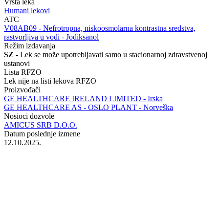
Vrsta leka
Humani lekovi
ATC
‍V08AB09 - Nefrotropna, niskoosmolarna kontrastna sredstva,
rastvorljiva u vodi - Jodiksanol
Režim izdavanja
SZ
- Lek se može upotrebljavati samo u stacionarnoj zdravstvenoj
ustanovi
Lista RFZO
Lek nije na listi lekova RFZO
Proizvođači
GE HEALTHCARE IRELAND LIMITED - Irska
GE HEALTHCARE AS - OSLO PLANT - Norveška
Nosioci dozvole
AMICUS SRB D.O.O.
Datum poslednje izmene
12.10.2025.