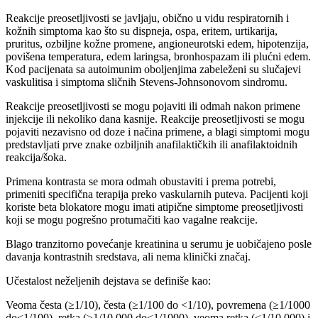
Reakcije preosetljivosti se javljaju, obično u vidu respiratornih i
kožnih simptoma kao što su dispneja, ospa, eritem, urtikarija,
pruritus, ozbiljne kožne promene, angioneurotski edem, hipotenzija,
povišena temperatura, edem laringsa, bronhospazam ili plućni edem.
Kod pacijenata sa autoimunim oboljenjima zabeleženi su slučajevi
vaskulitisa i simptoma sličnih Stevens-Johnsonovom sindromu.
Reakcije preosetljivosti se mogu pojaviti ili odmah nakon primene
injekcije ili nekoliko dana kasnije. Reakcije preosetljivosti se mogu
pojaviti nezavisno od doze i načina primene, a blagi simptomi mogu
predstavljati prve znake ozbiljnih anafilaktičkih ili anafilaktoidnih
reakcija/šoka.
Primena kontrasta se mora odmah obustaviti i prema potrebi,
primeniti specifična terapija preko vaskularnih puteva. Pacijenti koji
koriste beta blokatore mogu imati atipične simptome preosetljivosti
koji se mogu pogrešno protumačiti kao vagalne reakcije.
Blago tranzitorno povećanje kreatinina u serumu je uobičajeno posle
davanja kontrastnih sredstava, ali nema klinički značaj.
Učestalost neželjenih dejstava se definiše kao:
Veoma česta (≥1/10), česta (≥1/100 do <1/10), povremena (≥1/1000
do<1/100), retka (≥1/10 000 do<1/1000), veoma retka (<1/10 000) i