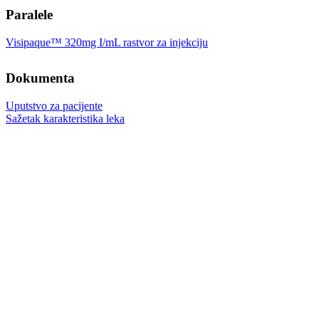
Paralele
Visipaque™ 320mg I/mL rastvor za injekciju
Dokumenta
Uputstvo za pacijente
Sažetak karakteristika leka