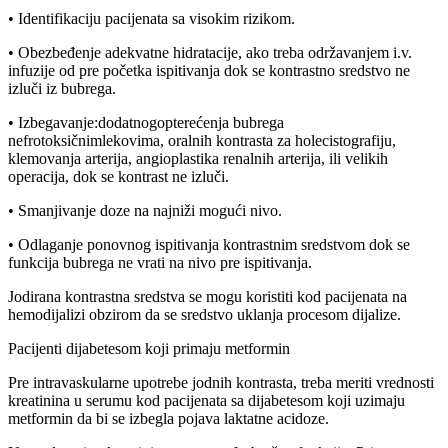
• Identifikaciju pacijenata sa visokim rizikom.
• Obezbeđenje adekvatne hidratacije, ako treba održavanjem i.v.
infuzije od pre početka ispitivanja dok se kontrastno sredstvo ne
izluči iz bubrega.
• Izbegavanje:dodatnogopterećenja bubrega
nefrotoksičnimlekovima, oralnih kontrasta za holecistografiju,
klemovanja arterija, angioplastika renalnih arterija, ili velikih
operacija, dok se kontrast ne izluči.
• Smanjivanje doze na najniži mogući nivo.
• Odlaganje ponovnog ispitivanja kontrastnim sredstvom dok se
funkcija bubrega ne vrati na nivo pre ispitivanja.
Jodirana kontrastna sredstva se mogu koristiti kod pacijenata na
hemodijalizi obzirom da se sredstvo uklanja procesom dijalize.
Pacijenti dijabetesom koji primaju metformin
Pre intravaskularne upotrebe jodnih kontrasta, treba meriti vrednosti
kreatinina u serumu kod pacijenata sa dijabetesom koji uzimaju
metformin da bi se izbegla pojava laktatne acidoze.