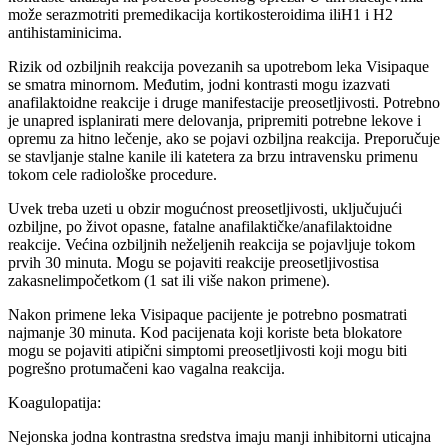
može serazmotriti premedikacija kortikosteroidima iliH1 i H2
antihistaminicima.
Rizik od ozbiljnih reakcija povezanih sa upotrebom leka Visipaque
se smatra minornom. Međutim, jodni kontrasti mogu izazvati
anafilaktoidne reakcije i druge manifestacije preosetljivosti. Potrebno
je unapred isplanirati mere delovanja, pripremiti potrebne lekove i
opremu za hitno lečenje, ako se pojavi ozbiljna reakcija. Preporučuje
se stavljanje stalne kanile ili katetera za brzu intravensku primenu
tokom cele radiološke procedure.
Uvek treba uzeti u obzir mogućnost preosetljivosti, uključujući
ozbiljne, po život opasne, fatalne anafilaktičke/anafilaktoidne
reakcije. Većina ozbiljnih neželjenih reakcija se pojavljuje tokom
prvih 30 minuta. Mogu se pojaviti reakcije preosetljivostisa
zakasnelimpočetkom (1 sat ili više nakon primene).
Nakon primene leka Visipaque pacijente je potrebno posmatrati
najmanje 30 minuta. Kod pacijenata koji koriste beta blokatore
mogu se pojaviti atipični simptomi preosetljivosti koji mogu biti
pogrešno protumačeni kao vagalna reakcija.
Koagulopatija:
Nejonska jodna kontrastna sredstva imaju manji inhibitorni uticajna