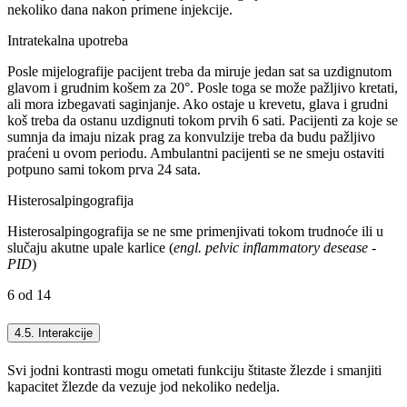
nekoliko dana nakon primene injekcije.
Intratekalna upotreba
Posle mijelografije pacijent treba da miruje jedan sat sa uzdignutom
glavom i grudnim košem za 20°. Posle toga se može pažljivo kretati,
ali mora izbegavati saginjanje. Ako ostaje u krevetu, glava i grudni
koš treba da ostanu uzdignuti tokom prvih 6 sati. Pacijenti za koje se
sumnja da imaju nizak prag za konvulzije treba da budu pažljivo
praćeni u ovom periodu. Ambulantni pacijenti se ne smeju ostaviti
potpuno sami tokom prva 24 sata.
Histerosalpingografija
Histerosalpingografija se ne sme primenjivati tokom trudnoće ili u
slučaju akutne upale karlice (
engl. pelvic inflammatory desease -
PID
)
6 od 14
4.5. Interakcije
Svi jodni kontrasti mogu ometati funkciju štitaste žlezde i smanjiti
kapacitet žlezde da vezuje jod nekoliko nedelja.