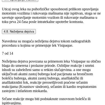
Uticaj ovog leka na psihofizičke sposobnosti prilikom upravljanja
motornim vozilima i rukovanja mašinama nije ispitivan, stoga se ne
savetuje upravljanje motornim vozilom ili rukovanje mašinama u
toku prva 24 časa posle intratekalne upotrebe kontrasta.
4.8. Neželjena dejstva
Navedena su moguća neželjena dejstva tokom radiografskih
procedura u kojima se primenjuje lek Visipaque.
7 od 14
Neželjena dejstva povezana sa primenom leka Visipaque su obično
blaga do umerena i prolazne prirode. Ozbiljne reakcije i smrtni
ishodi su zabeleženi samo u retkim slučajevima. a one mogu
uključivati akutni zastoj bubrega kod pacijenata sa hroničnom
bolešću bubrega, akutni zastoj bubrega, anafilaktički ili
anafilaktoidni šok, reakcije preosetljivosti praćene srčanim
reakcijama (Kounisov sindrom), srčanim ili kardio respiratornim
zastojem i infarktom miokarda.
Srčane reakcije mogu biti podstaknute osnovnom bolešću ili
ispitivanjima.