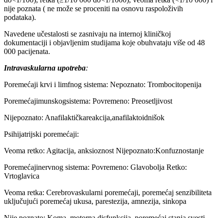
nije poznata ( ne može se proceniti na osnovu raspoloživih
podataka).
Navedene učestalosti se zasnivaju na internoj kliničkoj
dokumentaciji i objavljenim studijama koje obuhvataju više od 48
000 pacijenata.
Intravaskularna upotreba
:
Poremećaji krvi i limfnog sistema: Nepoznato: Trombocitopenija
Poremećajimunskogsistema: Povremeno: Preosetljivost
Nijepoznato: Anafilaktičkareakcija,anafilaktoidnišok
Psihijatrijski poremećaji:
Veoma retko: Agitacija, anksioznost Nijepoznato:Konfuznostanje
Poremećajinervnog sistema: Povremeno: Glavobolja Retko:
Vrtoglavica
Veoma retka: Cerebrovaskularni poremećaji, poremećaj senzibiliteta
uključujući poremećaj ukusa, parestezija, amnezija, sinkopa
Nije poznato: Koma, motorna disfunkcija, poremećaj stanja svesti,