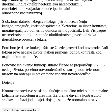
direktneiliindirektneštetneefekteleka nareprodukciju,
embriofetalnirazvoj,toktrudnoće iperinatalni
odnosnopostnatalnirazvoj.
S obzirom datreba izbegavatiizlaganjetrudnicezračenju
kadgodjemoguće, koristiodispitivanja X-zracima,sa ilibez kontrasta,
morajusepažljivo odmeritiu odnosu na mogućirizik. Lek Visipaque
ne smekoristitiutoku trudnoće ukolikokoristnijeveća odrizika
itojeisključivoprocena lekara.
Potrebno je da se funkcija štitaste žlezde proveri kod novorođenčadi
tokom prve nedelje života, nakon primene jodnog kontrasta kod
majke tokom trudnoće.
Ponovno ispitivanje funkcije štitaste žlezde se preporučuje u 2. i 6.
nedelji života, posebno novorođenčadi sa smanjenom telesnom
masom na rođenju ili prevremeno rođenih novorođenčadi.
Dojenje:
Kontrastno sredstvo se slabo izlučuje u majčino mleko, a minimalne
količine se apsorbuju u crevima. Za vreme davanja kontrastnog
sredstva na bazi joda majci, dojenje se može normalno nastaviti.
4.7. Upravljanje vozilom