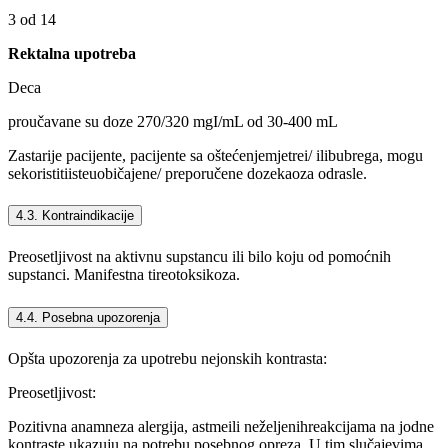
3 od 14
Rektalna upotreba
Deca
proučavane su doze 270/320 mgI/mL od 30-400 mL
Zastarije pacijente, pacijente sa oštećenjemjetrei/ ilibubrega, mogu
sekoristitiisteuobičajene/ preporučene dozekaoza odrasle.
4.3. Kontraindikacije
Preosetljivost na aktivnu supstancu ili bilo koju od pomoćnih
supstanci. Manifestna tireotoksikoza.
4.4. Posebna upozorenja
Opšta upozorenja za upotrebu nejonskih kontrasta:
Preosetljivost:
Pozitivna anamneza alergija, astmeili neželjenihreakcijama na jodne
kontraste ukazuju na potrebu posebnog opreza. U tim slučajevima