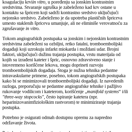
koagulaciju krvi
in vitro,
u poređenju sa jonskim kontrastnim
sredstvima. Stvaranje ugruška je zabeleženo kad krv ostane u
kontaktu sa špricem koji sadrži kontrastno sredstvo uključujući
nejonsko sredstvo. Zabeleženo je da upotreba plastičnih špriceva
umesto staklenih špriceva umanjuje, ali ne eliminiše verovatnoću za
zgrušavanje
in vitro.
Tokom angiografskih postupaka sa jonskim i nejonskim kontrastnim
sredstvima zabeleženi su ozbiljni, retko fatalni, tromboembolijski
događaji koji uzrokuju infarkt miokarda i moždani udar. Brojni
faktori, uključujući dužinu trajanja postupka, vrstu materijala od
kojih su izrađeni kateter i špric, osnovno zdravstveno stanje i
istovremeno korišćene lekova, mogu doprineti razvoju
tromboembolijskih događaja. Stoga je nužna tehnika pedantne
intravaskularne primene, posebno, tokom angiografskih postupaka
kako bi se minimizovali tromboembolijski događaji. Iz navedenih
razloga, preporučuju se pedantne angiografske tehnike i pažljivo
rukovanje vodilicom i kateterom, korišćenje „
manifold systems
“ i/ili
"three-way stopcocks",
često ispiranje katetera (npr.
heparinizovanimfiziološkim rastvorom) te minimiziranje trajanja
postupka.
Potrebno je osigurati odmah dostupnu opremu za napredno
održavanje života.