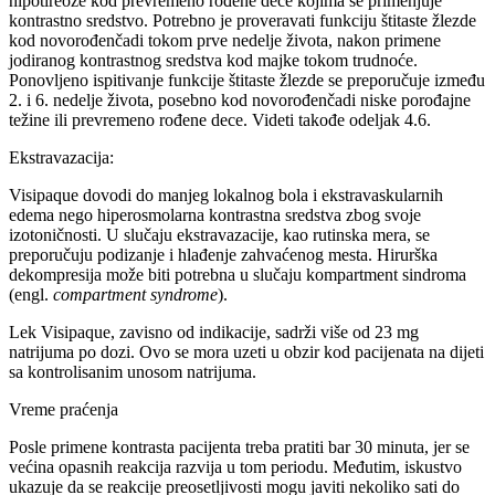
hipotireoze kod prevremeno rođene dece kojima se primenjuje
kontrastno sredstvo. Potrebno je proveravati funkciju štitaste žlezde
kod novorođenčadi tokom prve nedelje života, nakon primene
jodiranog kontrastnog sredstva kod majke tokom trudnoće.
Ponovljeno ispitivanje funkcije štitaste žlezde se preporučuje između
2. i 6. nedelje života, posebno kod novorođenčadi niske porođajne
težine ili prevremeno rođene dece. Videti takođe odeljak 4.6.
Ekstravazacija:
Visipaque dovodi do manjeg lokalnog bola i ekstravaskularnih
edema nego hiperosmolarna kontrastna sredstva zbog svoje
izotoničnosti. U slučaju ekstravazacije, kao rutinska mera, se
preporučuju podizanje i hlađenje zahvaćenog mesta. Hirurška
dekompresija može biti potrebna u slučaju kompartment sindroma
(engl.
compartment syndrome
).
Lek Visipaque, zavisno od indikacije, sadrži više od 23 mg
natrijuma po dozi. Ovo se mora uzeti u obzir kod pacijenata na dijeti
sa kontrolisanim unosom natrijuma.
Vreme praćenja
Posle primene kontrasta pacijenta treba pratiti bar 30 minuta, jer se
većina opasnih reakcija razvija u tom periodu. Međutim, iskustvo
ukazuje da se reakcije preosetljivosti mogu javiti nekoliko sati do