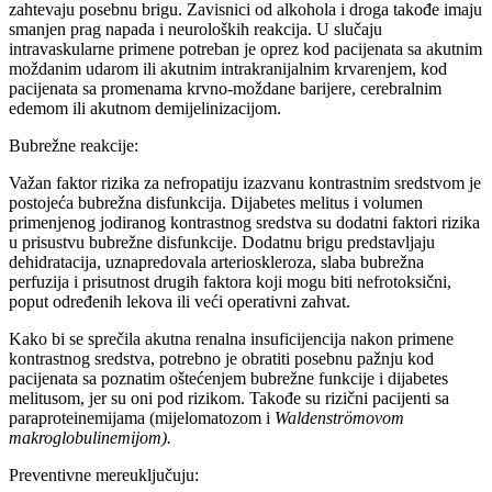
zahtevaju posebnu brigu. Zavisnici od alkohola i droga takođe imaju
smanjen prag napada i neuroloških reakcija. U slučaju
intravaskularne primene potreban je oprez kod pacijenata sa akutnim
moždanim udarom ili akutnim intrakranijalnim krvarenjem, kod
pacijenata sa promenama krvno-moždane barijere, cerebralnim
edemom ili akutnom demijelinizacijom.
Bubrežne reakcije:
Važan faktor rizika za nefropatiju izazvanu kontrastnim sredstvom je
postojeća bubrežna disfunkcija. Dijabetes melitus i volumen
primenjenog jodiranog kontrastnog sredstva su dodatni faktori rizika
u prisustvu bubrežne disfunkcije. Dodatnu brigu predstavljaju
dehidratacija, uznapredovala arterioskleroza, slaba bubrežna
perfuzija i prisutnost drugih faktora koji mogu biti nefrotoksični,
poput određenih lekova ili veći operativni zahvat.
Kako bi se sprečila akutna renalna insuficijencija nakon primene
kontrastnog sredstva, potrebno je obratiti posebnu pažnju kod
pacijenata sa poznatim oštećenjem bubrežne funkcije i dijabetes
melitusom, jer su oni pod rizikom. Takođe su rizični pacijenti sa
paraproteinemijama (mijelomatozom i
Waldenströmovom
makroglobulinemijom).
Preventivne mereuključuju: