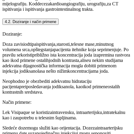
mijelografiju. Koddecezakardioangiografiju, urografiju,za CT
ispitivanja i ispitivanja gastrointestinalnog trakta.
4.2. Doziranje i način primene
Doziranje:
Doza zavisiodtipaispitivanja,starosti,telesne mase,minutnog
volumena srca,opštegstanjapacijenta itehnike koja seprimenjuje. Po
pravilu sekoristipribližno ista koncentracija joda izapremina rastvora
kao ikod primene ostalihjodnih kontrasta,aliseu nekim studijama
adekvatna dijagnostička informacija mogla dobitii primenom
injekcija jodiksanolasa nešto nižimkoncentracijama joda.
Neophodno je obezbediti adekvatnu hidrataciju
pacijentapreiposledavanja jodiksanola, kaoikod primeneostalih
kontrastnih sredstava.
Način primene:
Lek Visipaque se koristizaintravensku, intraarterijsku,intratekalnu
kao i zaupotrebu u telesnim šupljinama.
Sledeće dozemogu služiti kao orijentacija. Dozezaintraarterijsku
primenu date suzapojedinačnu injekcijui mogu seponoviti.