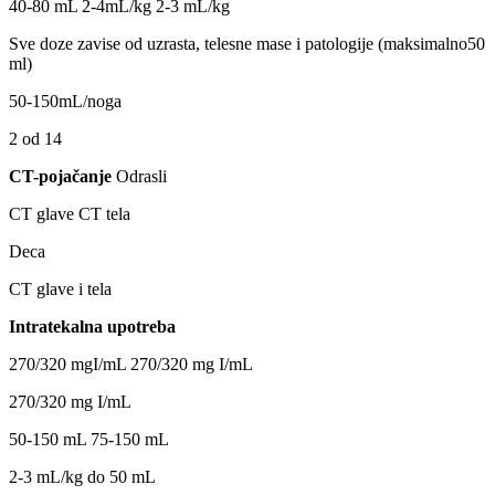
40-80 mL 2-4mL/kg 2-3 mL/kg
Sve doze zavise od uzrasta, telesne mase i patologije (maksimalno50
ml)
50-150mL/noga
2 od 14
CT-pojačanje
Odrasli
CT glave CT tela
Deca
CT glave i tela
Intratekalna upotreba
270/320 mgI/mL 270/320 mg I/mL
270/320 mg I/mL
50-150 mL 75-150 mL
2-3 mL/kg do 50 mL