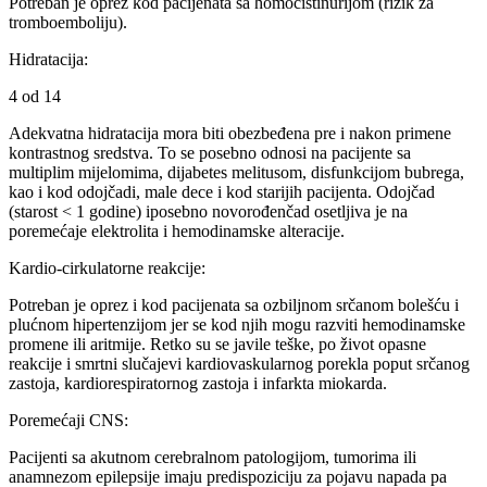
Potreban je oprez kod pacijenata sa homocistinurijom (rizik za
tromboemboliju).
Hidratacija:
4 od 14
Adekvatna hidratacija mora biti obezbeđena pre i nakon primene
kontrastnog sredstva. To se posebno odnosi na pacijente sa
multiplim mijelomima, dijabetes melitusom, disfunkcijom bubrega,
kao i kod odojčadi, male dece i kod starijih pacijenta. Odojčad
(starost < 1 godine) iposebno novorođenčad osetljiva je na
poremećaje elektrolita i hemodinamske alteracije.
Kardio-cirkulatorne reakcije:
Potreban je oprez i kod pacijenata sa ozbiljnom srčanom bolešću i
plućnom hipertenzijom jer se kod njih mogu razviti hemodinamske
promene ili aritmije. Retko su se javile teške, po život opasne
reakcije i smrtni slučajevi kardiovaskularnog porekla poput srčanog
zastoja, kardiorespiratornog zastoja i infarkta miokarda.
Poremećaji CNS:
Pacijenti sa akutnom cerebralnom patologijom, tumorima ili
anamnezom epilepsije imaju predispoziciju za pojavu napada pa