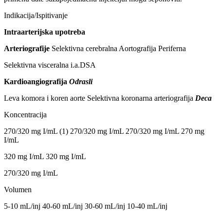
Indikacija/Ispitivanje
Intraarterijska upotreba
Arteriografije
Selektivna cerebralna Aortografija Periferna
Selektivna visceralna i.a.DSA
Kardioangiografija
Odrasli
Leva komora i koren aorte Selektivna koronarna arteriografija
Deca
Koncentracija
270/320 mg I/mL (1) 270/320 mg I/mL 270/320 mg I/mL 270 mg
I/mL
320 mg I/mL 320 mg I/mL
270/320 mg I/mL
Volumen
5-10 mL/inj 40-60 mL/inj 30-60 mL/inj 10-40 mL/inj