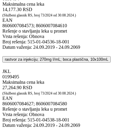
Maksimalna cena leka
14,177.30 RSD
(Službeni glasnik RS, broj 73/2024 od 30.08.2024.)
EAN
8606007084573; 8606007084610
Rešenje o stavljanju leka u promet
Vrsta rešenja: Obnova
Broj rešenja: 515-01-04536-18-001
Datum važenja: 24.09.2019 - 24.09.2069
rastvor za injekciju; 270mg I/mL; boca plastična, 10x100mL
JKL
‍0199495
Maksimalna cena leka
27,264.90 RSD
(Službeni glasnik RS, broj 73/2024 od 30.08.2024.)
EAN
8606007084627; 8606007084580
Rešenje o stavljanju leka u promet
Vrsta rešenja: Obnova
Broj rešenja: 515-01-04538-18-001
Datum važenja: 24.09.2019 - 24.09.2069