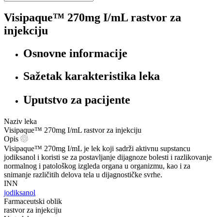
Visipaque™ 270mg I/mL rastvor za
injekciju
Osnovne informacije
Sažetak karakteristika leka
Uputstvo za pacijente
Naziv leka
Visipaque™ 270mg I/mL rastvor za injekciju
Opis
Visipaque™ 270mg I/mL je lek koji sadrži aktivnu supstancu
jodiksanol i koristi se za postavljanje dijagnoze bolesti i razlikovanje
normalnog i patološkog izgleda organa u organizmu, kao i za
snimanje različitih delova tela u dijagnostičke svrhe.
INN
jodiksanol
Farmaceutski oblik
rastvor za injekciju