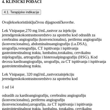
4. KLINIČKI PODACI
4.1. Terapijske indikacije
Ovajleksekoristiisključivou dijagnostičkesvrhe.
Lek Visipaque,270 mg I/mL,rastvor za injekciju
jerendgenskokontrastnosredstvo za upotrebu kod odraslih za
cerebralnu angiografiju (konvencionalnu), perifernu angiografiju
(konvencionalnu), abdominalnuangiografiju (i.a.DSA),
urografiju,venografiju, CT ispitivanja i ispitivanja
gastrointestinalnog trakta, lumbalnu,torakalnu, cervikalnu
mijelografiju, artrografiju i histerosalpingografiju (HSG). Kod
deceza kardioangiografiju, urografiju, za CT ispitivanja i ispitivanja
gastrointestinalnog trakta.
Lek Visipaque, 320 mgI/mL,rastvorzainjekciju
jerendgenskokontrastnosredstvo za upotrebu kod
1 od 14
odraslih za kardioangiografiju, cerebralnu angiografiju
(konvencionalnu), perifernu angiografiju
(konvencionalnu),urografiju, za CT ispitivanja i ispitivanja
gastrointestinalnog trakta, lumbalnu, torakalnu, cervikalnu