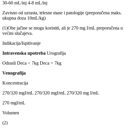
30-60 mL/inj 4-8 mL/inj
Zavisno od uzrasta, telesne mase i patologije (preporučena maks.
ukupna doza 10mL/kg)
(1)Obe jačine se mogu koristiti, ali je 270 mg I/mL preporučena u
većini slučajeva.
Indikacija/Ispitivanje
Intravenska upotreba
Urografija
Odrasli Deca ˂ 7kg Deca ˃ 7kg
Venografija
Koncentracija
270/320 mgI/mL 270/320 mgI/mL 270/320 mg I/mL
270 mgI/mL
Volumen
(2)