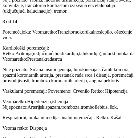
konvulzije, tranzitorna kontrastom izazvana encefalopatija
(uključujući halucinacije), tremor.
8 od 14
Poremećajoka: Veomaretko:Tranzitornokortikalnoslepilo, oštećenje
vida.
Kardiološki poremećaji:
Retko:Aritmija(uključujućibradikardiju,tahikardiju),infarkt miokarda
Veomaretko:Prestanakradasrca
Nije poznato: Srčana insuficijencija, hipokinezija srčanih komora,
spazmi koronarnih arterija, prestanak rada srca i disanja, poremećaji
provodljivosti, tromboza koronarnih arterija, angina pektoris
Vaskularni poremećaji: Povremeno: Crvenilo Retko: Hipotenzija
Veomaretko:Hipertenzija,ishemija
Nijepoznato:Arterijskispazam,tromboza,tromboflebitis, šok.
Respiratorni,torakalniimedijastinalniporemećaji: Retko: Kašalj
Veoma retko: Dispneja