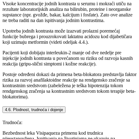
Visoke koncentracije jodnih kontrasta u serumu i mokraći utiču na
rezultate laboratorijskih analiza na bilirubin, proteine i neorganske
supstance (npr. gvožđe, bakar, kalcijum i fosfate). Zato ove analize
ne treba raditi na dan ispitivanja jodnim kontrastima.
Upotreba jodnih kontrasta može izazvati prolazni poremećaj
funkcije bubrega i prouzrokovati laktatnu acidozu kod dijabetičara
koji uzimaju metformin (videti odeljak 4.4.).
Pacijenti koji dobijaju interleukin-2 manje od dve nedelje pre
injekcije jodnih kontrasta u povećanom su riziku od razvoja kasnih
reakcija (gripu-slični simptomi i kožne reakcije).
Postoje određeni dokazi da primena beta-blokatora predstavlja faktor
rizika za razvoj anafilaktoidne reakcije na rendgensko zračenje sa
kontrastnim sredstvom (zabeležena je teška hipotenzija tokom
rendgenskog zračenja sa kontrastnim sredstvom tokom terapije beta-
blokatorima).
4.6. Plodnost, trudnoća i dojenje
Trudnoća:
Bezbednost leka Visipaqueza primenu kod trudnica
nijeustanovljena. Ispitivanja na životinjama ne ukazuju na