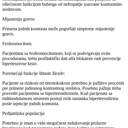
oštećenom funkcijom bubrega od nefropatije izazvane kontrastnim
sredstvom.
Mijastenija gravis:
Primena jodnih kontrasta može pogoršati simptome mijastenije
gravis.
Feohromocitom:
Pacijentima sa feohromocitomom, koji se podvrgavaju ovim
procedurama, treba profilaktički dati alfa blokatore radi prevencije
hipertenzivne krize.
Poremećaji funkcije štitaste žlezde:
Pacijente sa rizikom od tireotoksikoze potrebno je pažljivo proceniti
pre primene jodiranog kontrastnog sredstva. Posebnu pažnju treba
posvetiti pacijentima sa hipertireoidizmom. Kod pacijenata sa
miltinodularnom strumom postoji rizik nastanka hipertireoidizma
posle injekcije jodnih kontrasta.
Pedijatrijska populacija:
Potrebno je imati u vidu mogućnost indukovanja prolazne