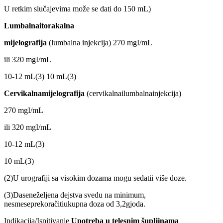
U retkim slučajevima može se dati do 150 mL)
Lumbalnaitorakalna
mijelografija
(lumbalna injekcija) 270 mgI/mL
ili 320 mgI/mL
10-12 mL(3) 10 mL(3)
Cervikalnamijelografija
(cervikalnailumbalnainjekcija)
270 mgI/mL
ili 320 mgI/mL
10-12 mL(3)
10 mL(3)
(2)U urografiji sa visokim dozama mogu sedatii više doze.
(3)Daseneželjena dejstva svedu na minimum,
nesmeseprekoračitiukupna doza od 3,2gjoda.
Indikacija/Ispitivanje
Upotreba u telesnim šupljinama