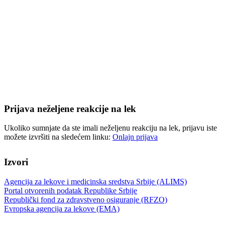
Prijava neželjene reakcije na lek
Ukoliko sumnjate da ste imali neželjenu reakciju na lek, prijavu iste
možete izvršiti na sledećem linku:
Onlajn prijava
Izvori
Agencija za lekove i medicinska sredstva Srbije (ALIMS)
Portal otvorenih podatak Republike Srbije
Republički fond za zdravstveno osiguranje (RFZO)
Evropska agencija za lekove (EMA)