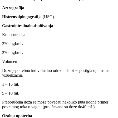
Artrografija
Histerosalpingografija
(HSG)
Gastrointestinalnaispitivanja
Koncentracija
270 mgI/mL
270 mgI/mL
Volumen
Dozu jepotrebno individualno odreditida bi se postigla optimalna
vizuelizacija
1 – 15 mL
5 – 10 mL
Preporučena doza se može povećati nekoliko puta kodna primer
povratnog toka u vagini (proučavane su doze do40 mL).
Oralna upotreba