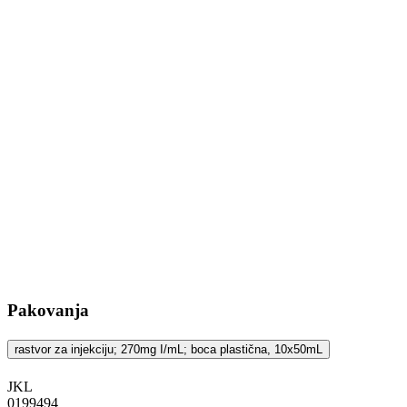
Pakovanja
rastvor za injekciju; 270mg I/mL; boca plastična, 10x50mL
JKL
‍0199494