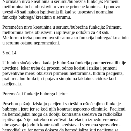
Normalan nivo kreatinina u serumu/bubrežna funkcija: Primenu
metformina treba obustaviti u vreme primene kontrasta i ponovo
uvesti 48 sati nakon ispitivanja ili kad se uspostavi normalna
funkcija bubrega/ kreatinin u serumu.
Poremećen nivo kreatinina u serumu/bubrežna funkcija: Primenu
metformina treba obustaviti i ispitivanje odložiti za 48 sati.
Metformin treba ponovo uvesti samo ako funkcija bubrega/ kreatinin
u serumu ostanu nepromenjeni.
5 od 14
U hitnim slučajevima kada je bubrežna funkcija poremećena ili nije
utvrđena, lekar treba da proceni odnos koristi i rizika i primeni
preventivne mere: obustavi primenu metformina, hidrira pacijenta,
prati renalnu funkciju i pojavu simptoma laktatne acidoze kod
pacijenata.
Poremećaji funkcije bubrega i jetre:
Posebnu pažnju iziskuju pacijenti sa teškim oštećenjima funkcije
bubrega i jetre jer se kod njih kontrast usporeno eliminiše. Pacijenti
na hemodijalizi mogu da dobiju kontrastna sredstva za radiološka
ispitivanja. Nije potrebno utvrđivati korelaciju između vremena
ubrizgavanja jodnih kontrastnih sredstava i vremena sprovođenja
hemodijalize, jer nema dokaza da hemodijaliza štiti pacijente sa