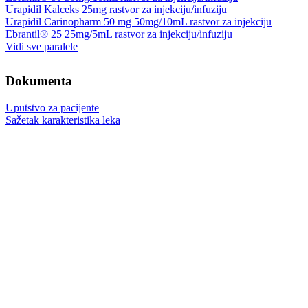
Urapidil Kalceks 25mg rastvor za injekciju/infuziju
Urapidil Carinopharm 50 mg 50mg/10mL rastvor za injekciju
Ebrantil® 25 25mg/5mL rastvor za injekciju/infuziju
Vidi sve paralele
Dokumenta
Uputstvo za pacijente
Sažetak karakteristika leka