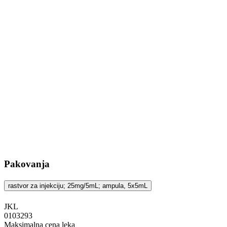
Pakovanja
rastvor za injekciju; 25mg/5mL; ampula, 5x5mL
JKL
‍0103293
Maksimalna cena leka