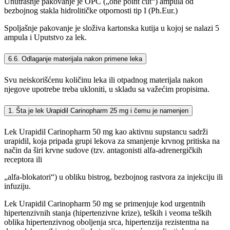
Unutrašnje pakovanje je OPC („one point cut“) ampula od
bezbojnog stakla hidrolitičke otpornosti tip I (Ph.Eur.)
Spoljašnje pakovanje je složiva kartonska kutija u kojoj se nalazi 5
ampula i Uputstvo za lek.
6.6. Odlaganje materijala nakon primene leka
Svu neiskorišćenu količinu leka ili otpadnog materijala nakon
njegove upotrebe treba ukloniti, u skladu sa važećim propisima.
1. Šta je lek Urapidil Carinopharm 25 mg i čemu je namenjen
Lek Urapidil Carinopharm 50 mg kao aktivnu supstancu sadrži
urapidil, koja pripada grupi lekova za smanjenje krvnog pritiska na
način da širi krvne sudove (tzv. antagonisti alfa-adrenergičkih
receptora ili
„alfa-blokatori“) u obliku bistrog, bezbojnog rastvora za injekciju ili
infuziju.
Lek Urapidil Carinopharm 50 mg se primenjuje kod urgentnih
hipertenzivnih stanja (hipertenzivne krize), teških i veoma teških
oblika hipertenzivnog oboljenja srca, hipertenzija rezistentna na