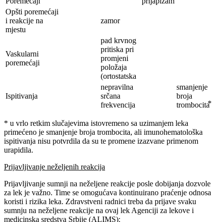
Poremećaji
prijapizam
Opšti poremećaji
i reakcije na
zamor
mjestu
pad krvnog
pritiska pri
Vaskularni
promjeni
poremećaji
položaja
(ortostatska
nepravilna
smanjenje
Ispitivanja
srčana
broja
frekvencija
trombocita⃰
* u vrlo retkim slučajevima istovremeno sa uzimanjem leka
primećeno je smanjenje broja trombocita, ali imunohematološka
ispitivanja nisu potvrdila da su te promene izazvane primenom
urapidila.
Prijavljivanje neželjenih reakcija
Prijavljivanje sumnji na neželjene reakcije posle dobijanja dozvole
za lek je važno. Time se omogućava kontinuirano praćenje odnosa
koristi i rizika leka. Zdravstveni radnici treba da prijave svaku
sumnju na neželjene reakcije na ovaj lek Agenciji za lekove i
medicinska sredstva Srbije (ALIMS):