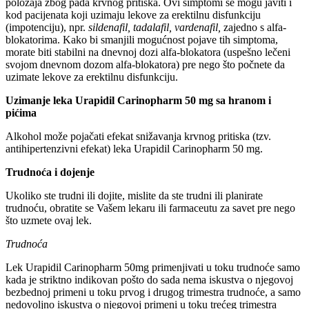
položaja zbog pada krvnog pritiska. Ovi simptomi se mogu javiti i
kod pacijenata koji uzimaju lekove za erektilnu disfunkciju
(impotenciju), npr.
sildenafil, tadalafil, vardenafil,
zajedno s alfa-
blokatorima. Kako bi smanjili mogućnost pojave tih simptoma,
morate biti stabilni na dnevnoj dozi alfa-blokatora (uspešno lečeni
svojom dnevnom dozom alfa-blokatora) pre nego što počnete da
uzimate lekove za erektilnu disfunkciju.
Uzimanje leka Urapidil Carinopharm 50 mg sa hranom i
pićima
Alkohol može pojačati efekat snižavanja krvnog pritiska (tzv.
antihipertenzivni efekat) leka Urapidil Carinopharm 50 mg.
Trudnoća i dojenje
Ukoliko ste trudni ili dojite, mislite da ste trudni ili planirate
trudnoću, obratite se Vašem lekaru ili farmaceutu za savet pre nego
što uzmete ovaj lek.
Trudnoća
Lek Urapidil Carinopharm 50mg primenjivati u toku trudnoće samo
kada je striktno indikovan pošto do sada nema iskustva o njegovoj
bezbednoj primeni u toku prvog i drugog trimestra trudnoće, a samo
nedovoljno iskustva o njegovoj primeni u toku trećeg trimestra