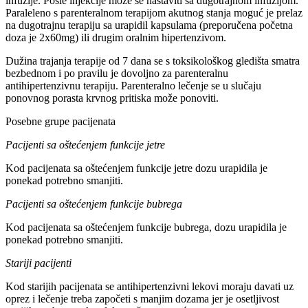
infuzije. Posle injekcije može se nastaviti sa dugotrajnom infuzijom.
Paraleleno s parenteralnom terapijom akutnog stanja moguć je prelaz
na dugotrajnu terapiju sa urapidil kapsulama (preporučena početna
doza je 2x60mg) ili drugim oralnim hipertenzivom.
Dužina trajanja terapije od 7 dana se s toksikološkog gledišta smatra
bezbednom i po pravilu je dovoljno za parenteralnu
antihipertenzivnu terapiju. Parenteralno lečenje se u slučaju
ponovnog porasta krvnog pritiska može ponoviti.
Posebne grupe pacijenata
Pacijenti sa oštećenjem funkcije jetre
Kod pacijenata sa oštećenjem funkcije jetre dozu urapidila je
ponekad potrebno smanjiti.
Pacijenti sa oštećenjem funkcije bubrega
Kod pacijenata sa oštećenjem funkcije bubrega, dozu urapidila je
ponekad potrebno smanjiti.
Stariji pacijenti
Kod starijih pacijenata se antihipertenzivni lekovi moraju davati uz
oprez i lečenje treba započeti s manjim dozama jer je osetljivost