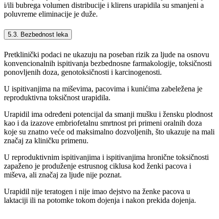
i/ili bubrega volumen distribucije i klirens urapidila su smanjeni a
poluvreme eliminacije je duže.
5.3. Bezbednost leka
Pretklinički podaci ne ukazuju na poseban rizik za ljude na osnovu
konvencionalnih ispitivanja bezbednosne farmakologije, toksičnosti
ponovljenih doza, genotoksičnosti i karcinogenosti.
U ispitivanjima na miševima, pacovima i kunićima zabeležena je
reproduktivna toksičnost urapidila.
Urapidil ima određeni potencijal da smanji mušku i žensku plodnost
kao i da izazove embriofetalnu smrtnost pri primeni oralnih doza
koje su znatno veće od maksimalno dozvoljenih, što ukazuje na mali
značaj za kliničku primenu.
U reproduktivnim ispitivanjima i ispitivanjima hronične toksičnosti
zapaženo je produženje estrusnog ciklusa kod ženki pacova i
miševa, ali značaj za ljude nije poznat.
Urapidil nije teratogen i nije imao dejstvo na ženke pacova u
laktaciji ili na potomke tokom dojenja i nakon prekida dojenja.