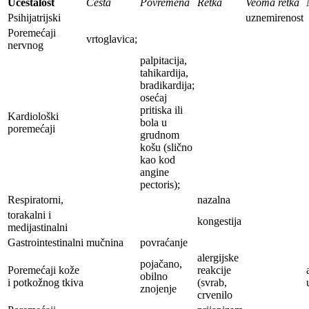
Učestalost
Česta
Povremena
Retka
Veoma retka
Psihijatrijski
uznemirenost
Poremećaji
vrtoglavica;
nervnog
palpitacija,
tahikardija,
bradikardija;
osećaj
pritiska ili
Kardiološki
bola u
poremećaji
grudnom
košu (slično
kao kod
angine
pectoris);
Respiratorni,
nazalna
torakalni i
kongestija
medijastinalni
Gastrointestinalni
mučnina
povraćanje
alergijske
pojačano,
Poremećaji kože
reakcije
obilno
i potkožnog tkiva
(svrab,
znojenje
crvenilo