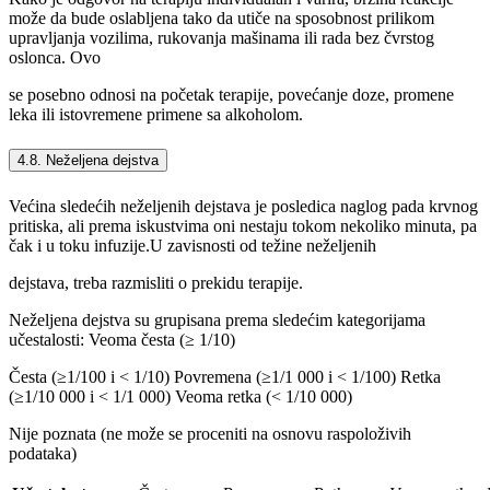
može da bude oslabljena tako da utiče na sposobnost prilikom
upravljanja vozilima, rukovanja mašinama ili rada bez čvrstog
oslonca. Ovo
se posebno odnosi na početak terapije, povećanje doze, promene
leka ili istovremene primene sa alkoholom.
4.8. Neželjena dejstva
Većina sledećih neželjenih dejstava je posledica naglog pada krvnog
pritiska, ali prema iskustvima oni nestaju tokom nekoliko minuta, pa
čak i u toku infuzije.U zavisnosti od težine neželjenih
dejstava, treba razmisliti o prekidu terapije.
Neželjena dejstva su grupisana prema sledećim kategorijama
učestalosti: Veoma česta (≥ 1/10)
Česta (≥1/100 i < 1/10) Povremena (≥1/1 000 i < 1/100) Retka
(≥1/10 000 i < 1/1 000) Veoma retka (< 1/10 000)
Nije poznata (ne može se proceniti na osnovu raspoloživih
podataka)