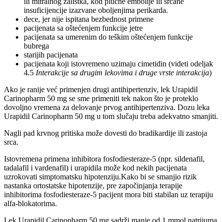
ili mitralnog zalistka, kod plućne embolije ili srčane
insuficijencije izazvane oboljenjima perikarda.
dece, jer nije ispitana bezbednost primene
pacijenata sa oštećenjem funkcije jetre
pacijenata sa umerenim do teškim oštećenjem funkcije
bubrega
starijih pacijenata
pacijenata koji istovremeno uzimaju cimetidin (videti odeljak
4.5
Interakcije sa drugim lekovima i druge vrste interakcija
)
Ako je ranije već primenjen drugi antihipertenziv, lek Urapidil
Carinopharm 50 mg se sme primeniti tek nakon što je proteklo
dovoljno vremena za delovanje prvog antihipertenziva. Dozu leka
Urapidil Carinopharm 50 mg u tom slučaju treba adekvatno smanjiti.
Nagli pad krvnog pritiska može dovesti do bradikardije ili zastoja
srca.
Istovremena primena inhibitora fosfodiesteraze-5 (npr. sildenafil,
tadalafil i vardenafil) i urapidila može kod nekih pacijenata
uzrokovati simptomatsku hipotenziju.Kako bi se smanjio rizik
nastanka ortostatske hipotenzije, pre započinjanja terapije
inhibitorima fosfodiesteraze-5 pacijent mora biti stabilan uz terapiju
alfa-blokatorima.
Lek Urapidil Carinopharm 50 mg sadrži manje od 1 mmol natrijuma