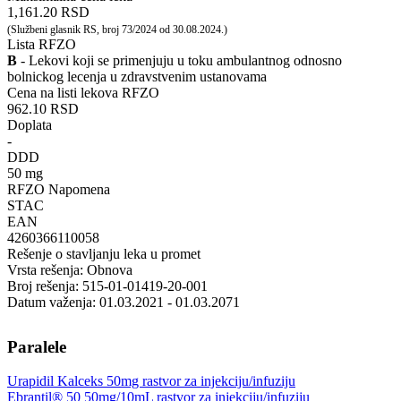
1,161.20 RSD
(Službeni glasnik RS, broj 73/2024 od 30.08.2024.)
Lista RFZO
B
- Lekovi koji se primenjuju u toku ambulantnog odnosno
bolnickog lecenja u zdravstvenim ustanovama
Cena na listi lekova RFZO
962.10 RSD
Doplata
-
DDD
50 mg
RFZO Napomena
STAC
EAN
4260366110058
Rešenje o stavljanju leka u promet
Vrsta rešenja: Obnova
Broj rešenja: 515-01-01419-20-001
Datum važenja: 01.03.2021 - 01.03.2071
Paralele
Urapidil Kalceks 50mg rastvor za injekciju/infuziju
Ebrantil® 50 50mg/10mL rastvor za injekciju/infuziju