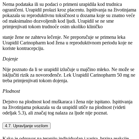
Nema podataka ili su podaci o primeni urapidila kod trudnica
ograničeni. Urapidil prolazi kroz placentu. Ispitivanja na životinjama
pokazala su reproduktivnu toksičnost u dozama koje su znatno veće
od maksimalno dozvoljenih kod ljudi. Urapidil se ne sme
primjenjivati tokom trudnoće osim ukoliko kliničko
stanje žene ne zahteva lečenje. Ne preporučuje se primena leka
Urapidil Carinopharm kod žena u reproduktivnom periodu koje ne
koriste kontracepciju.
Dojenje
Nije poznato da li se urapidil izlučuje u majčino mleko. Ne može se
isključiti rizik za novorođenče. Lek Urapidil Carinopharm 50 mg ne
treba primjenjivati tokom dojenja.
Plodnost
Dejstvo na plodnost kod muškaraca i žena nije ispitano. Ispitivanja
na životinjama pokazala su da urapidil utiče na plodnost (videti
odeljak 5.3), ali značaj tog nalaza za ljude nije poznat.
4.7. Upravljanje vozilom
Kako je odgovor na terapiju individualan i varira, brzina reakcije