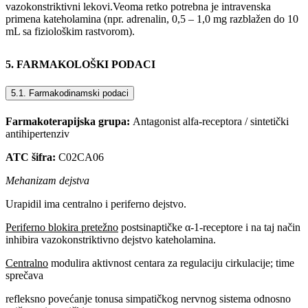
vazokonstriktivni lekovi.Veoma retko potrebna je intravenska
primena kateholamina (npr. adrenalin, 0,5 – 1,0 mg razblažen do 10
mL sa fiziološkim rastvorom).
5. FARMAKOLOŠKI PODACI
5.1. Farmakodinamski podaci
Farmakoterapijska grupa:
Antagonist alfa-receptora / sintetički
antihipertenziv
ATC šifra:
C02CA06
Mehanizam dejstva
Urapidil ima centralno i periferno dejstvo.
Periferno blokira pretežno
postsinaptičke α-1-receptore i na taj način
inhibira vazokonstriktivno dejstvo kateholamina.
Centralno
modulira aktivnost centara za regulaciju cirkulacije; time
sprečava
refleksno povećanje tonusa simpatičkog nervnog sistema odnosno