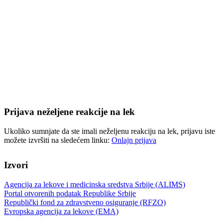
Prijava neželjene reakcije na lek
Ukoliko sumnjate da ste imali neželjenu reakciju na lek, prijavu iste
možete izvršiti na sledećem linku:
Onlajn prijava
Izvori
Agencija za lekove i medicinska sredstva Srbije (ALIMS)
Portal otvorenih podatak Republike Srbije
Republički fond za zdravstveno osiguranje (RFZO)
Evropska agencija za lekove (EMA)