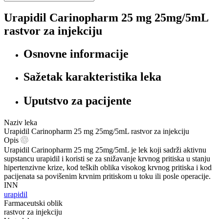
Urapidil Carinopharm 25 mg 25mg/5mL
rastvor za injekciju
Osnovne informacije
Sažetak karakteristika leka
Uputstvo za pacijente
Naziv leka
Urapidil Carinopharm 25 mg 25mg/5mL rastvor za injekciju
Opis
Urapidil Carinopharm 25 mg 25mg/5mL je lek koji sadrži aktivnu
supstancu urapidil i koristi se za snižavanje krvnog pritiska u stanju
hipertenzivne krize, kod teških oblika visokog krvnog pritiska i kod
pacijenata sa povišenim krvnim pritiskom u toku ili posle operacije.
INN
urapidil
Farmaceutski oblik
rastvor za injekciju