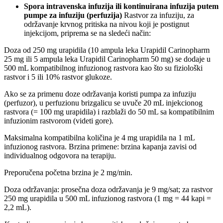
Spora intravenska infuzija ili kontinuirana infuzija putem
pumpe za infuziju (perfuzija)
Rastvor za infuziju, za
održavanje krvnog pritiska na nivou koji je postignut
injekcijom, priprema se na sledeći način:
Doza od 250 mg urapidila (10 ampula leka Urapidil Carinopharm
25 mg ili 5 ampula leka Urapidil Carinopharm 50 mg) se dodaje u
500 mL kompatibilnog infuzionog rastvora kao što su fiziološki
rastvor i 5 ili 10% rastvor glukoze.
Ako se za primenu doze održavanja koristi pumpa za infuziju
(perfuzor), u perfuzionu brizgalicu se uvuče 20 mL injekcionog
rastvora (= 100 mg urapidila) i razblaži do 50 mL sa kompatibilnim
infuzionim rastvorom (videti gore).
Maksimalna kompatibilna količina je 4 mg urapidila na 1 mL
infuzionog rastvora. Brzina primene: brzina kapanja zavisi od
individualnog odgovora na terapiju.
Preporučena početna brzina je 2 mg/min.
Doza održavanja: prosečna doza održavanja je 9 mg/sat; za rastvor
250 mg urapidila u 500 mL infuzionog rastvora (1 mg = 44 kapi =
2,2 mL).