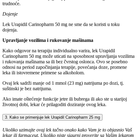
trudnoće.
Dojenje
Lek Urapidil Carinopharm 50 mg ne sme da se koristi u toku
dojenja.
Upravljanje vozilima i rukovanje mašinama
Kako odgovor na terapiju individualno varira, lek Urapidil
Carinopharm 50 mg može uticati na sposobnost upravljanja vozilima
i rukovanja mašinama sa ili bez čvrstog oslonca. Ovo se posebno
odnosi na period započinjanja terapije, povećanja doze, promene
leka ili istovremene primene sa alkoholom.
Ovaj lek sadrži manje od 1 mmol (23 mg) natrijuma po dozi, tj.
suštinski je bez natrijuma.
Ako imate oštećenje funkcije jetre ili bubrega ili ako ste u starijoj
životnoj dobi, lekar će prilagoditi doziranje ovog leka.
3. Kako se primenjuje lek Urapidil Carinopharm 25 mg
Ukoliko uzimajte ovaj lek tačno onako kako Vam je to objasnio Vaš
lekar ili farmaceut. Ukoliko niste sigurni proverite sa Vašim lekarom