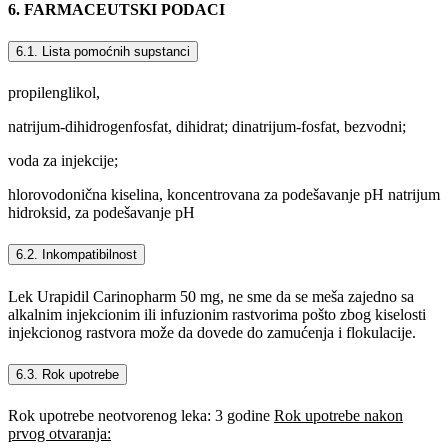
6. FARMACEUTSKI PODACI
6.1. Lista pomоćnih supstanci
propilenglikol,
natrijum-dihidrogenfosfat, dihidrat; dinatrijum-fosfat, bezvodni;
voda za injekcije;
hlorovodonična kiselina, koncentrovana za podešavanje pH natrijum
hidroksid, za podešavanje pH
6.2. Inkompatibilnost
Lek Urapidil Carinopharm 50 mg, ne sme da se meša zajedno sa
alkalnim injekcionim ili infuzionim rastvorima pošto zbog kiselosti
injekcionog rastvora može da dovede do zamućenja i flokulacije.
6.3. Rok upotrebe
Rok upotrebe neotvorenog leka: 3 godine
Rok upotrebe nakon
prvog otvaranja: