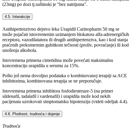
(23mg) po dozi tj.suštinski je "bez natrijuma".
4.5. Interakcije
Antihipertenzivno dejstvo leka Urapidil Carinopharm 50 mg se
može pojačati istovremenim uzimanjem blokatora alfa-adrenergičkih
receptora, vazodilatatora ili drugih antihipertenziva, kao i kod stanja
praćenih prekomernim gubitkom tečnosti (proliv, povraćanje) ili kod
unošenja alkohola.
Istovremena primena cimetidina može povećati maksimalnu
koncentraciju urapidila u serumu za 15%.
Pošto još nema dovoljno podataka o kombinovanoj terapiji sa ACE
inhibitorima, kombinovana terapija se ne preporučuje.
Istovremena primena inhibitora fosfodiesteraze-5 (na primer
sildenafil, tadalafil i vardenafil) i urapidila može kod nekih
pacijenata uzrokovati simptomatsku hipotenziju (videti odeljak 4.4).
4.6. Plodnost, trudnoća i dojenje
Trudnoća