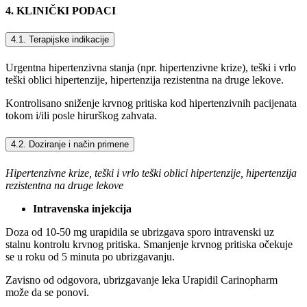
4. KLINIČKI PODACI
4.1. Terapijske indikacije
Urgentna hipertenzivna stanja (npr. hipertenzivne krize), teški i vrlo
teški oblici hipertenzije, hipertenzija rezistentna na druge lekove.
Kontrolisano sniženje krvnog pritiska kod hipertenzivnih pacijenata
tokom i/ili posle hirurškog zahvata.
4.2. Doziranje i način primene
Hipertenzivne krize, teški i vrlo teški oblici hipertenzije, hipertenzija
rezistentna na druge lekove
Intravenska injekcija
Doza od 10-50 mg urapidila se ubrizgava sporo intravenski uz
stalnu kontrolu krvnog pritiska. Smanjenje krvnog pritiska očekuje
se u roku od 5 minuta po ubrizgavanju.
Zavisno od odgovora, ubrizgavanje leka Urapidil Carinopharm
može da se ponovi.