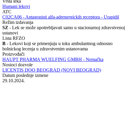
Vrsta leka
Humani lekovi
ATC
‍C02CA06 - Antagonisti alfa-adrenergickih receptora - Urapidil
Režim izdavanja
SZ
- Lek se može upotrebljavati samo u stacionarnoj zdravstvenoj
ustanovi
Lista RFZO
B
- Lekovi koji se primenjuju u toku ambulantnog odnosno
bolnickog lecenja u zdravstvenim ustanovama
Proizvođači
HAUPT PHARMA WUELFING GMBH - Nemačka
Nosioci dozvole
LICENTIS DOO BEOGRAD (NOVI BEOGRAD)
Datum poslednje izmene
29.10.2024.