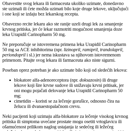
Obavestite svog lekara ili farmaceuta ukoliko uzimate, donedavno
ste uzimali ili ćete možda uzimati bilo koje druge lekove, uključujući
i one koji se izdaju bez lekarskog recepta.
Obavezno recite lekaru ako ste ranije uzeli drugi lek za smanjenje
krvnog pritiska, jer će lekar razmotriti mogućnost smanjenja doze
leka Urapidil Carinopharm 50 mg.
Ne preporučuje se istovremena primena leka Urapidil Carinopharm
50 mg sa ACE inhibitorima (npr.
lizinopril, ramipril, trandolapril,
periondopril
i sl.) jer nema iskustava sa njihovom istovremenom
primenom. Pitajte svog lekara ili farmaceuta ako niste sigurni.
Poseban oprez potreban je ako uzimate bilo koji od sledećih lekova:
blokatore alfa-adenoreceptora (npr.
doksazosin
) ili druge
lekove koji šire krvne sudove ili snižavaju krvni pritisak, jer
oni mogu pojačati delovanje leka Urapidil Carinopharm 50
mg;
cimetidin – koristi se za lečenje gorušice, odnosno čira na
želucu ili dvanaestopalačnom crevu.
Neki pacijenti koji uzimaju alfa-blokatore za lečenje visokog krvnog
pritiska ili simptoma uvećane prostate mogu osetiti vrtoglavicu ili
ošamućenost prilikom naglog ustajanja iz sedećeg ili ležećeg