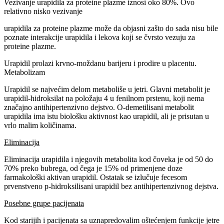
V
ezivanje urapidila za proteine plazme iznosi oko 80%. Ovo
relativno nisko vezivanje
urapidila za proteine plazme može da objasni zašto do sada nisu bile
poznate interakcije urapidila i lekova koji se čvrsto vezuju za
proteine plazme.
Urapidil prolazi krvno-moždanu barijeru i prodire u placentu.
Metabolizam
Urapidil se najvećim delom metaboliše u jetri. Glavni metabolit je
urapidil-hidroksilat na položaju 4 u fenilnom prstenu, koji nema
značajno antihipertenzivno dejstvo. O-demetilisani metabolit
urapidila ima istu biološku aktivnost kao urapidil, ali je prisutan u
vrlo malim količinama.
Eliminacija
Eliminacija urapidila i njegovih metabolita kod čoveka je od 50 do
70% preko bubrega, od čega je 15% od primenjene doze
farmakološki aktivan urapidil. Ostatak se izlučuje fecesom
prvenstveno p-hidroksilisani urapidil bez antihipertenzivnog dejstva.
Posebne grupe pacijenata
Kod starijih i pacijenata sa uznapredovalim oštećenjem funkcije jetre