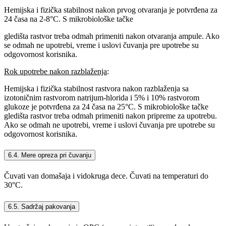
Hemijska i fizička stabilnost nakon prvog otvaranja je potvrđena za
24 časa na 2-8°C. S mikrobiološke tačke
gledišta rastvor treba odmah primeniti nakon otvaranja ampule. Ako
se odmah ne upotrebi, vreme i uslovi čuvanja pre upotrebe su
odgovornost korisnika.
Rok upotrebe nakon razblaženja
:
Hemijska i fizička stabilnost rastvora nakon razblaženja sa
izotoničnim rastvorom natrijum-hlorida i 5% i 10% rastvorom
glukoze je potvrđena za 24 časa na 25°C. S mikrobiološke tačke
gledišta rastvor treba odmah primeniti nakon pripreme za upotrebu.
Ako se odmah ne upotrebi, vreme i uslovi čuvanja pre upotrebe su
odgovornost korisnika.
6.4. Mere opreza pri čuvanju
Čuvati van domašaja i vidokruga dece. Čuvati na temperaturi do
30°C.
6.5. Sadržaj pakovanja