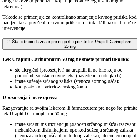
druge lekove (hipertenzija koju nije moguće regulisati drugim
lekovima).
Takođe se primenjuje za kontrolisano smanjenje krvnog pritiska kod
pacijenata sa povišenim krvnim pritiskom u toku i/ili nakon hirurške
intervencije.
2. Šta je treba da znate pre nego što primite lek Urapidil Carinopharm
25 mg
Lek Urapidil Carinopharm 50 mg ne smete primati ukoliko:
ste alergični (preosetljivi) na urapidil ili na bilo koju od
pomoćnih supstanci ovog leka (navedene u odeljku 6);
imate suženje srčanog zaliska (stenoza aortnog ušća);
kod postojanja arterio-venskog šanta.
Upozorenja i mere opreza
Razgovarajte sa svojim lekarom ili farmaceutom pre nego što primite
lek Urapidil Carinopharm 50 mg:
imate srčanu insuficijenciju (slabosti srčanog mišića) izazvanu
mehaničkom disfunkcijom, npr. kod suženja srčanog zaliska
(stenoza aortnog ušća ili mitralnog zaliska), plućne embolije ili