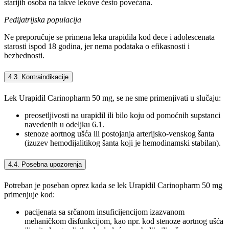
starijih osoba na takve lekove često povećana.
Pedijatrijska populacija
Ne preporučuje se primena leka urapidila kod dece i adolescenata
starosti ispod 18 godina, jer nema podataka o efikasnosti i
bezbednosti.
4.3. Kontraindikacije
Lek Urapidil Carinopharm 50 mg, se ne sme primenjivati u slučaju:
preosetljivosti na urapidil ili bilo koju od pomoćnih supstanci
navedenih u odeljku 6.1.
stenoze aortnog ušća ili postojanja arterijsko-venskog šanta
(izuzev hemodijalitikog šanta koji je hemodinamski stabilan).
4.4. Posebna upozorenja
Potreban je poseban oprez kada se lek Urapidil Carinopharm 50 mg
primenjuje kod:
pacijenata sa srčanom insuficijencijom izazvanom
mehaničkom disfunkcijom, kao npr. kod stenoze aortnog ušća