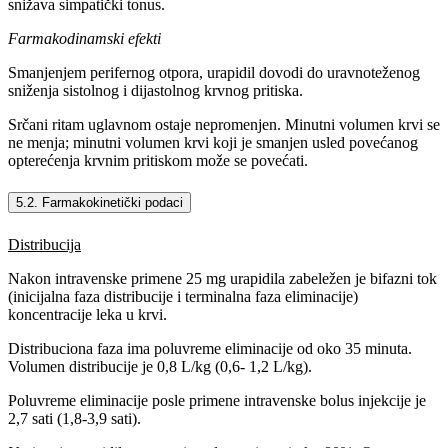
snižava simpatički tonus.
Farmakodinamski efekti
Smanjenjem perifernog otpora, urapidil dovodi do uravnoteženog
sniženja sistolnog i dijastolnog krvnog pritiska.
Srčani ritam uglavnom ostaje nepromenjen. Minutni volumen krvi se
ne menja; minutni volumen krvi koji je smanjen usled povećanog
opterećenja krvnim pritiskom može se povećati.
5.2. Farmakokinetički podaci
Distribucija
Nakon intravenske primene 25 mg urapidila zabeležen je bifazni tok
(inicijalna faza distribucije i terminalna faza eliminacije)
koncentracije leka u krvi.
Distribuciona faza ima poluvreme eliminacije od oko 35 minuta.
Volumen distribucije je 0,8 L/kg (0,6- 1,2 L/kg).
Poluvreme eliminacije posle primene intravenske bolus injekcije je
2,7 sati (1,8-3,9 sati).