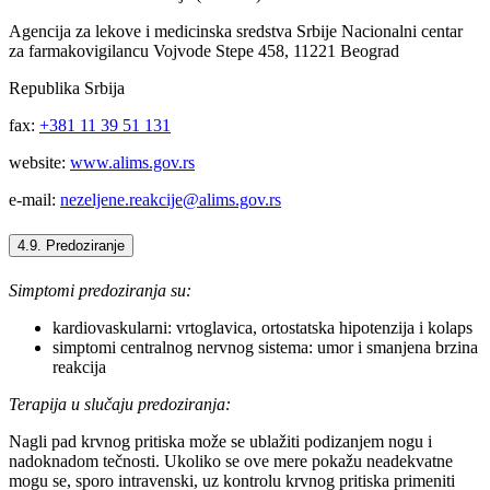
Agencija za lekove i medicinska sredstva Srbije Nacionalni centar
za farmakovigilancu Vojvode Stepe 458, 11221 Beograd
Republika Srbija
fax:
+381 11 39 51 131
website:
www.alims.gov.rs
e-mail:
nezeljene.reakcije@alims.gov.rs
4.9. Predoziranje
Simptomi predoziranja su:
kardiovaskularni: vrtoglavica, ortostatska hipotenzija i kolaps
simptomi centralnog nervnog sistema: umor i smanjena brzina
reakcija
Terapija u slučaju predoziranja:
Nagli pad krvnog pritiska može se ublažiti podizanjem nogu i
nadoknadom tečnosti. Ukoliko se ove mere pokažu neadekvatne
mogu se, sporo intravenski, uz kontrolu krvnog pritiska primeniti