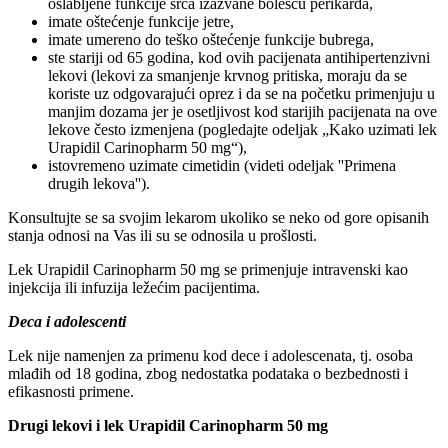
oslabljene funkcije srca izazvane bolešću perikarda,
imate oštećenje funkcije jetre,
imate umereno do teško oštećenje funkcije bubrega,
ste stariji od 65 godina, kod ovih pacijenata antihipertenzivni
lekovi (lekovi za smanjenje krvnog pritiska, moraju da se
koriste uz odgovarajući oprez i da se na početku primenjuju u
manjim dozama jer je osetljivost kod starijih pacijenata na ove
lekove često izmenjena (pogledajte odeljak „Kako uzimati lek
Urapidil Carinopharm 50 mg“),
istovremeno uzimate cimetidin (videti odeljak ''Primena
drugih lekova'').
Konsultujte se sa svojim lekarom ukoliko se neko od gore opisanih
stanja odnosi na Vas ili su se odnosila u prošlosti.
Lek Urapidil Carinopharm 50 mg se primenjuje intravenski kao
injekcija ili infuzija ležećim pacijentima.
Deca i adolescenti
Lek nije namenjen za primenu kod dece i adolescenata, tj. osoba
mlađih od 18 godina, zbog nedostatka podataka o bezbednosti i
efikasnosti primene.
Drugi lekovi i lek Urapidil Carinopharm 50 mg