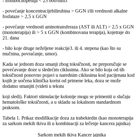
- trombocitopenija < 25 000/mm3
- povećanje koncentracijebilirubina > GGN i/ili vrednosti alkalne
fosfataze > 2,5 x GGN
- povećanje vrednosti aminotransferaza (AST ili ALT) > 2,5 x GGN
(monoterapija) ili > 5 x GGN (kombinovana terapija), kojetraje do
21. dana
- bilo koje druge neželjene reakcije3. ili 4. stepena (kao što su
mučnina, povraćanje, umor).
Kada se jednom doza smanji zbog toksičnosti, ne preporučuje se
povećavanje doze u sledećim ciklusima. Ako se bilo koja od tih
toksičnosti ponovno pojavi u narednim ciklusima kod pacijenata kod
kojih je uočena klinička korist od primene leka, doza se može
dodatno smanjiti (videti u tekstu
koji sledi). Faktori stimulacije kolonije mogu se primeniti u slučaju
hematološke toksičnosti, a u skladu sa lokalnom standardnom
praksom.
Tabela 1. Prikaz modifikacije doza za trabektedin (kao monoterapija
za sarkom mekih tkiva ili u kombinaciji za lečenje kancera jajnika)
Sarkom mekih tkiva
Kancer jajnika