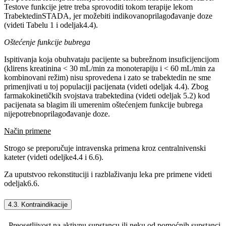
Testove funkcije jetre treba sprovoditi tokom terapije lekom
TrabektedinSTADA, jer možebiti indikovanoprilagođavanje doze
(videti Tabelu 1 i odeljak4.4).
Oštećenje funkcije bubrega
Ispitivanja koja obuhvataju pacijente sa bubrežnom insuficijencijom
(klirens kreatinina < 30 mL/min za monoterapiju i < 60 mL/min za
kombinovani režim) nisu sprovedena i zato se trabektedin ne sme
primenjivati u toj populaciji pacijenata (videti odeljak 4.4). Zbog
farmakokinetičkih svojstava trabektedina (videti odeljak 5.2) kod
pacijenata sa blagim ili umerenim oštećenjem funkcije bubrega
nijepotrebnoprilagođavanje doze.
Način primene
Strogo se preporučuje intravenska primena kroz centralnivenski
kateter (videti odeljke4.4 i 6.6).
Za uputstvoo rekonstituciji i razblaživanju leka pre primene videti
odeljak6.6.
4.3. Kontraindikacije
- Preosetljivost na aktivnu supstancu ili neku od pomoćnih supstanci