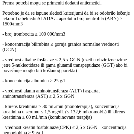
Prema potrebi mogu se primeniti dodatni antiemetici.
Potrebno je da se ispune sledeći kriterijumi da bi se odobrilo lečenje
lekom TrabektedinSTADA: - apsolutni broj neutrofila (ABN) ≥
1500/mm3
- broj trombocita ≥ 100 000/mm3
- koncentracija bilirubina ≤ gornja granica normalne vrednosti
(GGN)
- vrednost alkalne fosfataze ≤ 2,5 x GGN (uzeti u obzir izoenzime
jetre 5-nukleotidaze ili gama glutamil transpeptidaze (GGT) ako bi
povećanje moglo biti koštanog porekla)
- koncentracija albumina ≥ 25 g/L
- vrednosti alanin aminotransferaza (ALT) i aspartat
aminotransferaza (AST) ≤ 2,5 x GGN
- klirens kreatinina ≥ 30 mL/min (monoterapija), koncentracija
kreatinina u serumu ≤ 1,5 mg/dL (≤ 132,6 mikromol/L) ili klirens
kreatinina ≥ 60 mL/min (kombinovana terapija)
- vrednost kreatin fosfokinaze(CPK) ≤ 2,5 x GGN - koncentracija
hemoglobina ≥ 9 g/dL.