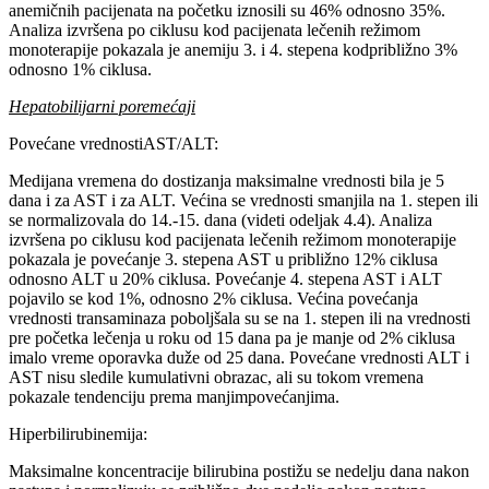
anemičnih pacijenata na početku iznosili su 46% odnosno 35%.
Analiza izvršena po ciklusu kod pacijenata lečenih režimom
monoterapije pokazala je anemiju 3. i 4. stepena kodpribližno 3%
odnosno 1% ciklusa.
Hepatobilijarni poremećaji
Povećane vrednostiAST/ALT:
Medijana vremena do dostizanja maksimalne vrednosti bila je 5
dana i za AST i za ALT. Većina se vrednosti smanjila na 1. stepen ili
se normalizovala do 14.-15. dana (videti odeljak 4.4). Analiza
izvršena po ciklusu kod pacijenata lečenih režimom monoterapije
pokazala je povećanje 3. stepena AST u približno 12% ciklusa
odnosno ALT u 20% ciklusa. Povećanje 4. stepena AST i ALT
pojavilo se kod 1%, odnosno 2% ciklusa. Većina povećanja
vrednosti transaminaza poboljšala su se na 1. stepen ili na vrednosti
pre početka lečenja u roku od 15 dana pa je manje od 2% ciklusa
imalo vreme oporavka duže od 25 dana. Povećane vrednosti ALT i
AST nisu sledile kumulativni obrazac, ali su tokom vremena
pokazale tendenciju prema manjimpovećanjima.
Hiperbilirubinemija:
Maksimalne koncentracije bilirubina postižu se nedelju dana nakon