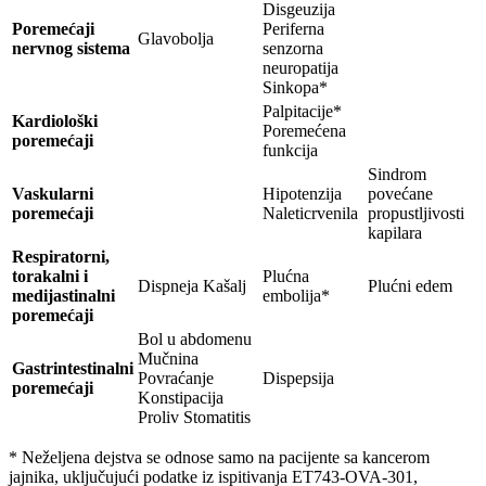
Disgeuzija
Poremećaji
Periferna
Glavobolja
nervnog sistema
senzorna
neuropatija
Sinkopa*
Palpitacije*
Kardiološki
Poremećena
poremećaji
funkcija
Sindrom
Vaskularni
Hipotenzija
povećane
poremećaji
Naleticrvenila
propustljivosti
kapilara
Respiratorni,
torakalni i
Plućna
Dispneja Kašalj
Plućni edem
medijastinalni
embolija*
poremećaji
Bol u abdomenu
Mučnina
Gastrintestinalni
Povraćanje
Dispepsija
poremećaji
Konstipacija
Proliv Stomatitis
* Neželjena dejstva se odnose samo na pacijente sa kancerom
jajnika, uključujući podatke iz ispitivanja ET743-OVA-301,