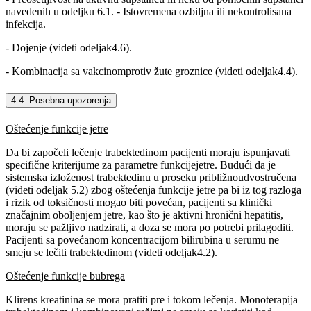
navedenih u odeljku 6.1. - Istovremena ozbiljna ili nekontrolisana
infekcija.
- Dojenje (videti odeljak4.6).
- Kombinacija sa vakcinomprotiv žute groznice (videti odeljak4.4).
4.4. Posebna upozorenja
Oštećenje funkcije jetre
Da bi započeli lečenje trabektedinom pacijenti moraju ispunjavati
specifične kriterijume za parametre funkcijejetre. Budući da je
sistemska izloženost trabektedinu u proseku približnoudvostručena
(videti odeljak 5.2) zbog oštećenja funkcije jetre pa bi iz tog razloga
i rizik od toksičnosti mogao biti povećan, pacijenti sa klinički
značajnim oboljenjem jetre, kao što je aktivni hronični hepatitis,
moraju se pažljivo nadzirati, a doza se mora po potrebi prilagoditi.
Pacijenti sa povećanom koncentracijom bilirubina u serumu ne
smeju se lečiti trabektedinom (videti odeljak4.2).
Oštećenje funkcije bubrega
Klirens kreatinina se mora pratiti pre i tokom lečenja. Monoterapija