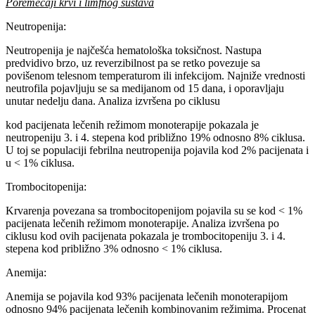
Poremećaji krvi i limfnog sustava
Neutropenija:
Neutropenija je najčešća hematološka toksičnost. Nastupa
predvidivo brzo, uz reverzibilnost pa se retko povezuje sa
povišenom telesnom temperaturom ili infekcijom. Najniže vrednosti
neutrofila pojavljuju se sa medijanom od 15 dana, i oporavljaju
unutar nedelju dana. Analiza izvršena po ciklusu
kod pacijenata lečenih režimom monoterapije pokazala je
neutropeniju 3. i 4. stepena kod približno 19% odnosno 8% ciklusa.
U toj se populaciji febrilna neutropenija pojavila kod 2% pacijenata i
u < 1% ciklusa.
Trombocitopenija:
Krvarenja povezana sa trombocitopenijom pojavila su se kod < 1%
pacijenata lečenih režimom monoterapije. Analiza izvršena po
ciklusu kod ovih pacijenata pokazala je trombocitopeniju 3. i 4.
stepena kod približno 3% odnosno < 1% ciklusa.
Anemija:
Anemija se pojavila kod 93% pacijenata lečenih monoterapijom
odnosno 94% pacijenata lečenih kombinovanim režimima. Procenat