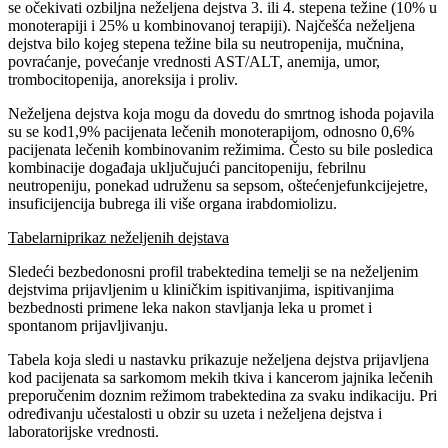
se očekivati ozbiljna neželjena dejstva 3. ili 4. stepena težine (10% u
monoterapiji i 25% u kombinovanoj terapiji). Najčešća neželjena
dejstva bilo kojeg stepena težine bila su neutropenija, mučnina,
povraćanje, povećanje vrednosti AST/ALT, anemija, umor,
trombocitopenija, anoreksija i proliv.
Neželjena dejstva koja mogu da dovedu do smrtnog ishoda pojavila
su se kod1,9% pacijenata lečenih monoterapijom, odnosno 0,6%
pacijenata lečenih kombinovanim režimima. Često su bile posledica
kombinacije događaja uključujući pancitopeniju, febrilnu
neutropeniju, ponekad udruženu sa sepsom, oštećenjefunkcijejetre,
insuficijencija bubrega ili više organa irabdomiolizu.
Tabelarniprikaz neželjenih dejstava
Sledeći bezbedonosni profil trabektedina temelji se na neželjenim
dejstvima prijavljenim u kliničkim ispitivanjima, ispitivanjima
bezbednosti primene leka nakon stavljanja leka u promet i
spontanom prijavljivanju.
Tabela koja sledi u nastavku prikazuje neželjena dejstva prijavljena
kod pacijenata sa sarkomom mekih tkiva i kancerom jajnika lečenih
preporučenim doznim režimom trabektedina za svaku indikaciju. Pri
određivanju učestalosti u obzir su uzeta i neželjena dejstva i
laboratorijske vrednosti.