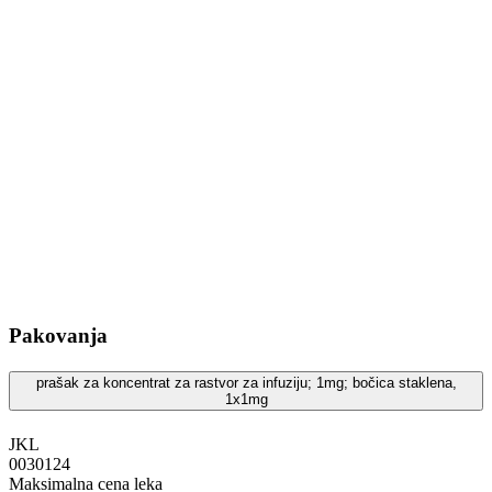
Pakovanja
prašak za koncentrat za rastvor za infuziju; 1mg; bočica staklena,
1x1mg
JKL
‍0030124
Maksimalna cena leka