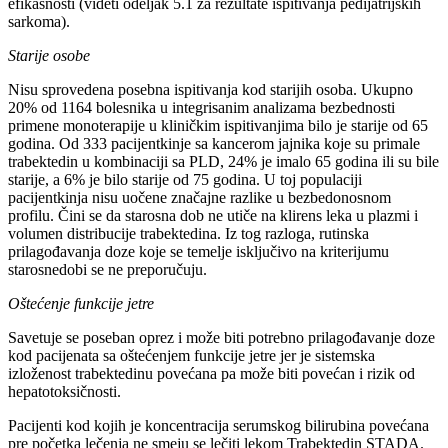
efikasnosti (videti odeljak 5.1 za rezultate ispitivanja pedijatrijskih
sarkoma).
Starije osobe
Nisu sprovedena posebna ispitivanja kod starijih osoba. Ukupno
20% od 1164 bolesnika u integrisanim analizama bezbednosti
primene monoterapije u kliničkim ispitivanjima bilo je starije od 65
godina. Od 333 pacijentkinje sa kancerom jajnika koje su primale
trabektedin u kombinaciji sa PLD, 24% je imalo 65 godina ili su bile
starije, a 6% je bilo starije od 75 godina. U toj populaciji
pacijentkinja nisu uočene značajne razlike u bezbedonosnom
profilu. Čini se da starosna dob ne utiče na klirens leka u plazmi i
volumen distribucije trabektedina. Iz tog razloga, rutinska
prilagođavanja doze koje se temelje isključivo na kriterijumu
starosnedobi se ne preporučuju.
Oštećenje funkcije jetre
Savetuje se poseban oprez i može biti potrebno prilagođavanje doze
kod pacijenata sa oštećenjem funkcije jetre jer je sistemska
izloženost trabektedinu povećana pa može biti povećan i rizik od
hepatotoksičnosti.
Pacijenti kod kojih je koncentracija serumskog bilirubina povećana
pre početka lečenja ne smeju se lečiti lekom Trabektedin STADA.