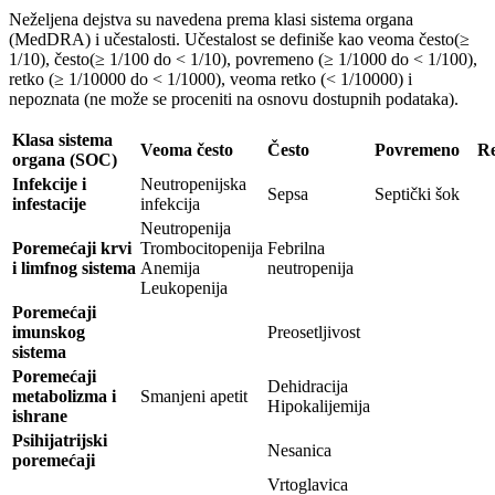
Neželjena dejstva su navedena prema klasi sistema organa
(MedDRA) i učestalosti. Učestalost se definiše kao veoma često(≥
1/10), često(≥ 1/100 do < 1/10), povremeno (≥ 1/1000 do < 1/100),
retko (≥ 1/10000 do < 1/1000), veoma retko (< 1/10000) i
nepoznata (ne može se proceniti na osnovu dostupnih podataka).
Klasa sistema
Veoma često
Često
Povremeno
R
organa (SOC)
Infekcije i
Neutropenijska
Sepsa
Septički šok
infestacije
infekcija
Neutropenija
Poremećaji krvi
Trombocitopenija
Febrilna
i limfnog sistema
Anemija
neutropenija
Leukopenija
Poremećaji
imunskog
Preosetljivost
sistema
Poremećaji
Dehidracija
metabolizma i
Smanjeni apetit
Hipokalijemija
ishrane
Psihijatrijski
Nesanica
poremećaji
Vrtoglavica