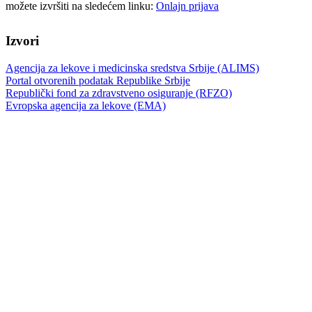
možete izvršiti na sledećem linku:
Onlajn prijava
Izvori
Agencija za lekove i medicinska sredstva Srbije (ALIMS)
Portal otvorenih podatak Republike Srbije
Republički fond za zdravstveno osiguranje (RFZO)
Evropska agencija za lekove (EMA)