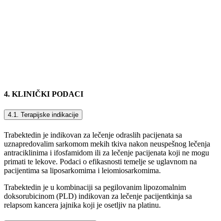
4. KLINIČKI PODACI
4.1. Terapijske indikacije
Trabektedin je indikovan za lečenje odraslih pacijenata sa
uznapredovalim sarkomom mekih tkiva nakon neuspešnog lečenja
antraciklinima i ifosfamidom ili za lečenje pacijenata koji ne mogu
primati te lekove. Podaci o efikasnosti temelje se uglavnom na
pacijentima sa liposarkomima i leiomiosarkomima.
Trabektedin je u kombinaciji sa pegilovanim lipozomalnim
doksorubicinom (PLD) indikovan za lečenje pacijentkinja sa
relapsom kancera jajnika koji je osetljiv na platinu.