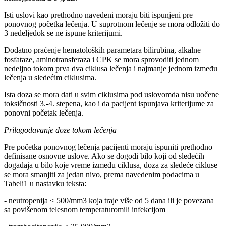
Isti uslovi kao prethodno navedeni moraju biti ispunjeni pre
ponovnog početka lečenja. U suprotnom lečenje se mora odložiti do
3 nedeljedok se ne ispune kriterijumi.
Dodatno praćenje hematoloških parametara bilirubina, alkalne
fosfataze, aminotransferaza i CPK se mora sprovoditi jednom
nedeljno tokom prva dva ciklusa lečenja i najmanje jednom između
lečenja u sledećim ciklusima.
Ista doza se mora dati u svim ciklusima pod uslovomda nisu uočene
toksičnosti 3.-4. stepena, kao i da pacijent ispunjava kriterijume za
ponovni početak lečenja.
Prilagođavanje doze tokom lečenja
Pre početka ponovnog lečenja pacijenti moraju ispuniti prethodno
definisane osnovne uslove. Ako se dogodi bilo koji od sledećih
događaja u bilo koje vreme između ciklusa, doza za sledeće cikluse
se mora smanjiti za jedan nivo, prema navedenim podacima u
Tabeli1 u nastavku teksta:
- neutropenija < 500/mm3 koja traje više od 5 dana ili je povezana
sa povišenom telesnom temperaturomili infekcijom