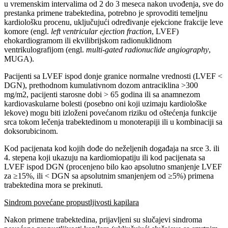
u vremenskim intervalima od 2 do 3 meseca nakon uvođenja, sve do
prestanka primene trabektedina, potrebno je sprovoditi temeljnu
kardiološku procenu, uključujući određivanje ejekcione frakcije leve
komore (engl.
left ventricular ejection fraction
, LVEF)
ehokardiogramom ili ekvilibrijskom radionuklidnom
ventrikulografijom (engl.
multi-gated radionuclide angiography
,
MUGA).
Pacijenti sa LVEF ispod donje granice normalne vrednosti (LVEF <
DGN), prethodnom kumulativnom dozom antraciklina >300
mg/m2, pacijenti starosne dobi > 65 godina ili sa anamnezom
kardiovaskularne bolesti (posebno oni koji uzimaju kardiološke
lekove) mogu biti izloženi povećanom riziku od oštećenja funkcije
srca tokom lečenja trabektedinom u monoterapiji ili u kombinaciji sa
doksorubicinom.
Kod pacijenata kod kojih dođe do neželjenih događaja na srce 3. ili
4. stepena koji ukazuju na kardiomiopatiju ili kod pacijenata sa
LVEF ispod DGN (procenjeno bilo kao apsolutno smanjenje LVEF
za ≥15%, ili < DGN sa apsolutnim smanjenjem od ≥5%) primena
trabektedina mora se prekinuti.
Sindrom povećane propustljivosti kapilara
Nakon primene trabektedina, prijavljeni su slučajevi sindroma