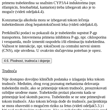
primenu trabektedina sa snažnim CYP3A4 induktorima (npr.
rifampicin, fenobarbital, kantarion) treba izbegavati ako je to
moguće (videti odeljak4.4).
Konzumacija alkohola mora se izbegavati tokom lečenja
trabektedinom zbog hepatotoksičnosti leka (videti odeljak4.4).
Pretklinički podaci su pokazali da je trabektedin supstrat P-gp
transportera. Istovremena primena inhibitora P-gp, npr. ciklosporina
i verapamila, može izmeniti raspodelu i/ili eliminaciju trabektedina.
Važnost te interakcije, npr. toksičnosti za centralni nervni sistem
(CNS), nije utvrđena. U ovakvim slučajevima potreban je oprez.
4.6. Plodnost, trudnoća i dojenje
Trudnoća
Nije dostupno dovoljno kliničkih podataka o izlaganju leku tokom
trudnoće. Međutim, zbog svog poznatog mehanizma delovanja
trabektedin može, ako se primenjuje tokom trudnoće, prouzrokovati
ozbiljne urođene mane. Trabektedin prolazi placentu kada se
primenjuje kod skotnih pacova. Trabektedin se ne sme primenjivati
tokom trudnoće. Ako tokom lečenja dođe do trudnoće, pacijentkinja
se mora obavestiti o mogućem riziku za fetus (videti odeljak5.3.) i