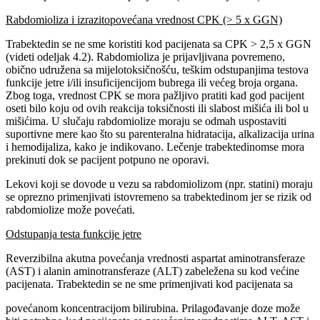
Rabdomioliza i izrazitopovećana vrednost CPK (> 5 x GGN)
Trabektedin se ne sme koristiti kod pacijenata sa CPK > 2,5 x GGN
(videti odeljak 4.2). Rabdomioliza je prijavljivana povremeno,
obično udružena sa mijelotoksičnošću, teškim odstupanjima testova
funkcije jetre i/ili insuficijencijom bubrega ili većeg broja organa.
Zbog toga, vrednost CPK se mora pažljivo pratiti kad god pacijent
oseti bilo koju od ovih reakcija toksičnosti ili slabost mišića ili bol u
mišićima. U slučaju rabdomiolize moraju se odmah uspostaviti
suportivne mere kao što su parenteralna hidratacija, alkalizacija urina
i hemodijaliza, kako je indikovano. Lečenje trabektedinomse mora
prekinuti dok se pacijent potpuno ne oporavi.
Lekovi koji se dovode u vezu sa rabdomiolizom (npr. statini) moraju
se oprezno primenjivati istovremeno sa trabektedinom jer se rizik od
rabdomiolize može povećati.
Odstupanja testa funkcije jetre
Reverzibilna akutna povećanja vrednosti aspartat aminotransferaze
(AST) i alanin aminotransferaze (ALT) zabeležena su kod većine
pacijenata. Trabektedin se ne sme primenjivati kod pacijenata sa
povećanom koncentracijom bilirubina. Prilagođavanje doze može