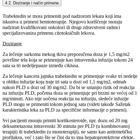
4.2. Doziranje i način primene
Trabektedin se mora primeniti pod nadzorom lekara koji ima
iskustva u primeni hemioterapije. Njegovo korišćenje moraju
nadzirati kvalifikovani onkolozi ili drugi zdravstveni radnici
specijalizovaniza primenu citotoksičnih lekova.
Doziranje
Za lečenje sarkoma mekog tkiva preporučena doza je 1,5 mg/m2
površine tela koja se primenjuje kao intravenska infuzija tokom 24
sata sa tri nedeljepauze između ciklusa.
Za lečenje kancera jajnika trabektedin se primenjuje svake tri nedelje
u obliku infuzije koja traje tri sata u dozi od 1,1 mg/m2, odmah
nakon PLD u dozi od 30 mg/m2. Da bi se smanjio rizik od reakcija
na infuziju PLD, početna doza se primenjuje pri brzini ne većoj od 1
mg/minuti. Ako nije uočena reakcija na infuziju, sledeće infuzije
PLD mogu se primeniti tokom jednog sata (videti takođe Sažetak
karakteristika leka za PLD za specifične informacije o primeni).
Svi pacijenti moraju primiti kortikosteroide, npr. dozu od 20 mg
deksametazona intravenski 30 minuta pre PLD (u kombinovanoj
terapiji) ili trabektedin (u monoterapiji), ne samo kao antiemetičku
profilaksu, već i zato što se čini da to ima hepatoprotektivne efekte.