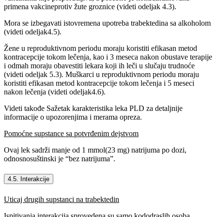
primena vakcineprotiv žute groznice (videti odeljak 4.3).
Mora se izbegavati istovremena upotreba trabektedina sa alkoholom
(videti odeljak4.5).
Žene u reproduktivnom periodu moraju koristiti efikasan metod
kontracepcije tokom lečenja, kao i 3 meseca nakon obustave terapije
i odmah moraju obavestiti lekara koji ih leči u slučaju trudnoće
(videti odeljak 5.3). Muškarci u reproduktivnom periodu moraju
koristiti efikasan metod kontracepcije tokom lečenja i 5 meseci
nakon lečenja (videti odeljak4.6).
Videti takođe Sažetak karakteristika leka PLD za detaljnije
informacije o upozorenjima i merama opreza.
Pomoćne supstance sa potvrđenim dejstvom
Ovaj lek sadrži manje od 1 mmol(23 mg) natrijuma po dozi,
odnosnosuštinski je “bez natrijuma”.
4.5. Interakcije
Uticaj drugih supstanci na trabektedin
Ispitivanja interakcija sprovedena su samo kododraslih osoba.