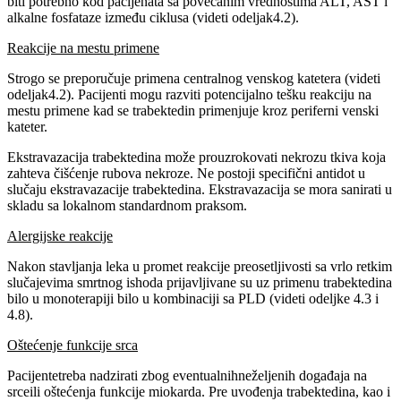
biti potrebno kod pacijenata sa povećanim vrednostima ALT, AST i
alkalne fosfataze između ciklusa (videti odeljak4.2).
Reakcije na mestu primene
Strogo se preporučuje primena centralnog venskog katetera (videti
odeljak4.2). Pacijenti mogu razviti potencijalno tešku reakciju na
mestu primene kad se trabektedin primenjuje kroz periferni venski
kateter.
Ekstravazacija trabektedina može prouzrokovati nekrozu tkiva koja
zahteva čišćenje rubova nekroze. Ne postoji specifični antidot u
slučaju ekstravazacije trabektedina. Ekstravazacija se mora sanirati u
skladu sa lokalnom standardnom praksom.
Alergijske reakcije
Nakon stavljanja leka u promet reakcije preosetljivosti sa vrlo retkim
slučajevima smrtnog ishoda prijavljivane su uz primenu trabektedina
bilo u monoterapiji bilo u kombinaciji sa PLD (videti odeljke 4.3 i
4.8).
Oštećenje funkcije srca
Pacijentetreba nadzirati zbog eventualnihneželjenih događaja na
srceili oštećenja funkcije miokarda. Pre uvođenja trabektedina, kao i