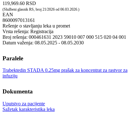
119,969.60 RSD
(Službeni glasnik RS, broj 21/2026 od 06.03.2026.)
EAN
8600097013161
Rešenje o stavljanju leka u promet
Vrsta rešenja: Registracija
Broj rešenja: 000461631 2023 59010 007 000 515 020 04 001
Datum važenja: 08.05.2025 - 08.05.2030
Paralele
Trabektedin STADA 0.25mg prašak za koncentrat za rastvor za
infuziju
Dokumenta
Uputstvo za pacijente
Sažetak karakteristika leka