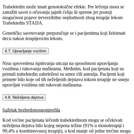
Trabektedin može imati genotoksične efekte. Pre lečenja mora se
zatražiti savet o očuvanju jajnih ćelija ili sperme jer postoji
mogućnost pojave ireverzibilne neplodnosti zbog terapije lekom
Trabektedin STADA.
Genetičko savetovanje preporučuje se i pacijentima koji želeimati
decu nakon terapijeovim lekom.
4.7. Upravljanje vozilom
Nisu sprovedena ispitivanja uticaja na sposobnost upravljanja
vozilima i rukovanja mašinama. Međutim, kod pacijenata koji su
primali trabektedin zabeleženi su umor i/ili astenija. Pacijenti koji
primete bilo koje od tih neželjenih dejstava tokom terapije ne smeju
upravljati vozilima niti rukovati mašinama.
4.8. Neželjena dejstva
Sažetak bezbedonosnogprofila
Kod većine pacijenata lečenih trabektedinom mogu se očekivati
neželjena dejstva bilo kojeg stepena težine (91% u monoterapiji i
99,4% u kombinovanoj terapiji), a kod manje od jedne trećine mogu