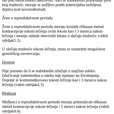
biti pod medicinskim nadzorom. Ako se trabektedin primenjuje pred
kraj trudnoće, moraju se pažljivo pratiti potencijalna neželjena
dejstva kod novorođenčadi.
Žene u reproduktivnom periodu
Žene u reproduktivnom periodu moraju koristiti efikasan metod
kontracepcije tokom lečenja ovim lekom kao i 3 meseca nakon
lečenja i moraju odmah obavestiti lekara u slučaju trudnoće (videti
odeljak5.3).
U slučaju trudnoće tokom lečenja, mora se razmotriti mogućnost
genetičkog savetovanja.
Dojenje
Nije poznato da li se trabektedin izlučuje u majčino mleko.
Izlučivanje trabektedina u mleko nije ispitano na životinjama.
Dojenje je kontraindikovano tokom lečenja kao i 3 meseca nakon
lečenja (videti odeljak4.3).
Plodnost
Muškarci u reproduktivnom periodu moraju primenjivati efikasan
metod kontracepcije tokom lečenja i 5 meseci nakon lečenja (videti
odeljak4.4).