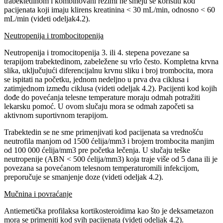
trabektedinom i kombinovani režimi ne smeju se koristiti kod
pacijenata koji imaju klirens kreatinina < 30 mL/min, odnosno < 60
mL/min (videti odeljak4.2).
Neutropenija i trombocitopenija
Neutropenija i tromocitopenija 3. ili 4. stepena povezane sa
terapijom trabektedinom, zabeležene su vrlo često. Kompletna krvna
slika, uključujući diferencijalnu krvnu sliku i broj trombocita, mora
se ispitati na početku, jednom nedeljno u prva dva ciklusa i
zatimjednom između ciklusa (videti odeljak 4.2). Pacijenti kod kojih
dođe do povećanja telesne temperature moraju odmah potražiti
lekarsku pomoć. U ovom slučaju mora se odmah započeti sa
aktivnom suportivnom terapijom.
Trabektedin se ne sme primenjivati kod pacijenata sa vrednošću
neutrofila manjom od 1500 ćelija/mm3 i brojem trombocita manjim
od 100 000 ćelija/mm3 pre početka lečenja. U slučaju teške
neutropenije (ABN < 500 ćelija/mm3) koja traje više od 5 dana ili je
povezana sa povećanom telesnom temperaturomili infekcijom,
preporučuje se smanjenje doze (videti odeljak 4.2).
Mučnina i povraćanje
Antiemetička profilaksa kortikosteroidima kao što je deksametazon
mora se primeniti kod svih pacijenata (videti odeljak 4.2).