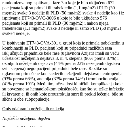
randomizovanog ispitivanja faze 3 u koje je bilo uključeno 672
pacijenata koji su primali ili trabektedin (1,1 mg/m2) i PLD (30
mg/m2) svake 3 nedelje ili PLD (50 mg/m2) svake 4 nedelje kao i iz
ispitivanja ET743-OVC-3006 u koje je bilo uključeno 576
pacijenata koji su primali ili PLD (30 mg/m2) i nakon njega
trabektedin (1,1 mg/m2) svake 3 nedelje ili samo PLD (50 mg/m2)
svake4 nedelje.
U ispitivanju ET743-OVA-301 u grupi koja je primala trabektedin u
kombinaciji sa PLD, pacijenti koji su pripadnici različitih rasa
isključujući pripadnike bele rase (uglavnom Azijati) imali su veću
učestalost neželjenih dejstava 3. ili 4. stepena (96% prema 87%) i
ozbiljnih neželjenih dejstava (44% prema 23% neželjenih dejstava
svih stepena) nego pacijentipripadnici bele rase. Razlike su
uglavnom primećene kod sledećih neželjenih dejstava: neutropenija
(93% prema 66%), anemija (37% prema 14%) i trombocitopenija
(41% prema 19%). Međutim, učestalost kliničkih komplikacija koje
su povezane sa hematološkom toksičnošću kao što su teške infekcije
ili krvarenje, ili onih koje prouzrokuju smrt ili prekid lečenja, bile su
slične u obe subpopulacije.
Opis odabranih neželjenih reakcija
Najčešća neželjena dejstva