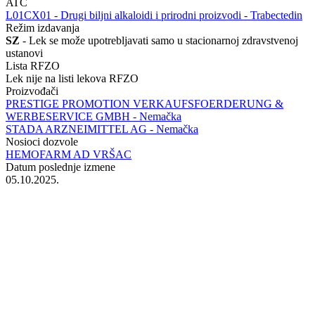
ATC
‍L01CX01 - Drugi biljni alkaloidi i prirodni proizvodi - Trabectedin
Režim izdavanja
SZ
- Lek se može upotrebljavati samo u stacionarnoj zdravstvenoj
ustanovi
Lista RFZO
Lek nije na listi lekova RFZO
Proizvođači
PRESTIGE PROMOTION VERKAUFSFOERDERUNG &
WERBESERVICE GMBH - Nemačka
STADA ARZNEIMITTEL AG - Nemačka
Nosioci dozvole
HEMOFARM AD VRŠAC
Datum poslednje izmene
05.10.2025.