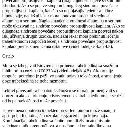
povećane propustljivosti kapilara (uključujući slučajeve sa smrtnim
ishodom). Ako se pojave simptomi mogućeg sindroma povećane
propustljivosti kapilara, kao što su neobjašnjivi edem sa ili bez
hipotenzije, nadležni lekar mora ponovno proceniti vrednosti
albumina u serumu. Naglo smanjenje vrednosti albumina u serumu
može ukazivati na sindrom povećane propustljivosti kapilara. Ako se
dijagnoza sindroma povećane propustljivosti kapilara potvrdi nakon
isključivanja drugih uzroka, nadležni lekar mora prekinuti lečenje
trabektedinom i započeti lečenje sindroma povećane propustljivosti
kapilara prema smernicama ustanove (videti odeljke 4.2 i 4.8).
Ostalo
Mora se izbegavati istovremena primena trabektedina sa snažnim
inhibitorima enzima CYP3A4 (videti odeljak 4.5). Ako to nije
moguće, potrebno je pažljivo pratiti pojavu toksičnosti, a smanjenje
doze trabektedina se treba razmotriti.
Lekovi povezani sa hepatotoksičnošću se moraju primenjivati sa
oprezom ako se primenjuju istovremeno sa trabektedinom jer se rizik
od hepatotoksičnosti može povećati.
Istovremena upotreba trabektedina sa fenitoinom može smanjiti
apsorpciju fenitoina, što uzrokuje egzacerbaciju konvulzija.
Kombinacija trabektedina sa fenitoinom ili živim atenuisanim
vakcinama nije preporučljiva, a posebno je kontraindikovana