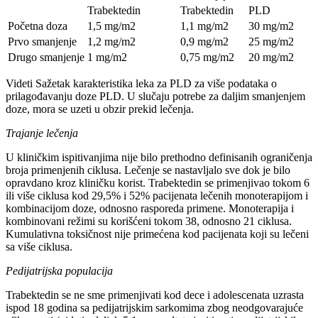
Trabektedin
Trabektedin
PLD
Početna doza
1,5 mg/m2
1,1 mg/m2
30 mg/m2
Prvo smanjenje
1,2 mg/m2
0,9 mg/m2
25 mg/m2
Drugo smanjenje
1 mg/m2
0,75 mg/m2
20 mg/m2
Videti Sažetak karakteristika leka za PLD za više podataka o
prilagođavanju doze PLD. U slučaju potrebe za daljim smanjenjem
doze, mora se uzeti u obzir prekid lečenja.
Trajanje lečenja
U kliničkim ispitivanjima nije bilo prethodno definisanih ograničenja
broja primenjenih ciklusa. Lečenje se nastavljalo sve dok je bilo
opravdano kroz kliničku korist. Trabektedin se primenjivao tokom 6
ili više ciklusa kod 29,5% i 52% pacijenata lečenih monoterapijom i
kombinacijom doze, odnosno rasporeda primene. Monoterapija i
kombinovani režimi su korišćeni tokom 38, odnosno 21 ciklusa.
Kumulativna toksičnost nije primećena kod pacijenata koji su lečeni
sa više ciklusa.
Pedijatrijska populacija
Trabektedin se ne sme primenjivati kod dece i adolescenata uzrasta
ispod 18 godina sa pedijatrijskim sarkomima zbog neodgovarajuće