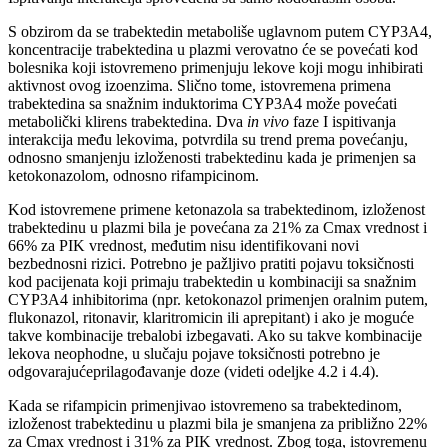
S obzirom da se trabektedin metaboliše uglavnom putem CYP3A4,
koncentracije trabektedina u plazmi verovatno će se povećati kod
bolesnika koji istovremeno primenjuju lekove koji mogu inhibirati
aktivnost ovog izoenzima. Slično tome, istovremena primena
trabektedina sa snažnim induktorima CYP3A4 može povećati
metabolički klirens trabektedina. Dva
in vivo
faze I ispitivanja
interakcija među lekovima, potvrdila su trend prema povećanju,
odnosno smanjenju izloženosti trabektedinu kada je primenjen sa
ketokonazolom, odnosno rifampicinom.
Kod istovremene primene ketonazola sa trabektedinom, izloženost
trabektedinu u plazmi bila je povećana za 21% za Cmax vrednost i
66% za PIK vrednost, međutim nisu identifikovani novi
bezbednosni rizici. Potrebno je pažljivo pratiti pojavu toksičnosti
kod pacijenata koji primaju trabektedin u kombinaciji sa snažnim
CYP3A4 inhibitorima (npr. ketokonazol primenjen oralnim putem,
flukonazol, ritonavir, klaritromicin ili aprepitant) i ako je moguće
takve kombinacije trebalobi izbegavati. Ako su takve kombinacije
lekova neophodne, u slučaju pojave toksičnosti potrebno je
odgovarajućeprilagođavanje doze (videti odeljke 4.2 i 4.4).
Kada se rifampicin primenjivao istovremeno sa trabektedinom,
izloženost trabektedinu u plazmi bila je smanjena za približno 22%
za Cmax vrednost i 31% za PIK vrednost. Zbog toga, istovremenu