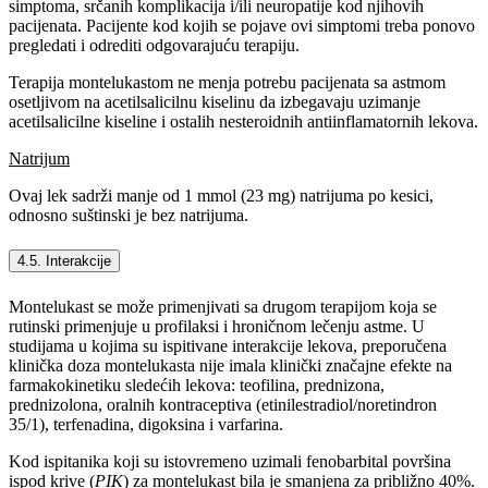
simptoma, srčanih komplikacija i/ili neuropatije kod njihovih
pacijenata. Pacijente kod kojih se pojave ovi simptomi treba ponovo
pregledati i odrediti odgovarajuću terapiju.
Terapija montelukastom ne menja potrebu pacijenata sa astmom
osetljivom na acetilsalicilnu kiselinu da izbegavaju uzimanje
acetilsalicilne kiseline i ostalih nesteroidnih antiinflamatornih lekova.
Natrijum
Ovaj lek sadrži manje od 1 mmol (23 mg) natrijuma po kesici,
odnosno suštinski je bez natrijuma.
4.5. Interakcije
Montelukast se može primenjivati sa drugom terapijom koja se
rutinski primenjuje u profilaksi i hroničnom lečenju astme. U
studijama u kojima su ispitivane interakcije lekova, preporučena
klinička doza montelukasta nije imala klinički značajne efekte na
farmakokinetiku sledećih lekova: teofilina, prednizona,
prednizolona, oralnih kontraceptiva (etinilestradiol/noretindron
35/1), terfenadina, digoksina i varfarina.
Kod ispitanika koji su istovremeno uzimali fenobarbital površina
ispod krive (
PIK
) za montelukast bila je smanjena za približno 40%.