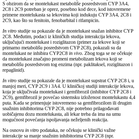
S obzirom da se montelukast metaboliše posredstvom CYP 3A4,
2C8 i 2C9 potreban je oprez, posebno kod dece, kod istovremene
primene montelukasta sa lekovima koji indukuju CYP 3A4, 2C8 i
2C9, kao što su fenitoin, fenobarbital i rifampicin.
In vitro
studije su pokazale da je montelukast snažan inhibitor CYP
2C8. Međutim, podaci iz kliničkih studija interakcija lekova,
uključujući montelukast i roziglitazon (primer za lekove koji se
primarno metabolišu posredstvom CYP 2C8), pokazali su da
montelukast ne inhibira CYP2C8
in vivo
. Zbog toga se ne očekuje
da montelukast značajno promeni metabolizam lekova koji se
metabolišu posredstvom tog enzima (npr. paklitaksel, roziglitazon i
repaglinid).
In vitro
studije su pokazale da je montelukast supstrat CYP 2C8 i, u
manjoj meri, CYP 2C9 i 3A4. U kliničkoj studiji interakcije lekova,
koja je uključivala montelukast i gemfibrozil (inhibitor CYP 2C8 i
2C9), gemfibrozil je povećao sistemsku izloženost montelukastu 4,4
puta. Kada se primenjuje istovremeno sa gemfibrozilom ili drugim
snažnim inhibitorima CYP 2C8, nije potrebno prilagođavati
uobičajenu dozu montelukasta, ali lekar treba da ima na umu
mogućnost povećanja ispoljavanja neželjenih reakcija.
Na osnovu
in vitro
podataka, ne očekuju se klinički važne
interakcije sa manje snažnim inhibitorima CYP 2C8 (npr.