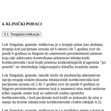
4. KLINIČKI PODACI
4.1. Terapijske indikacije
Lek Singulair, granule, indikovan je u terapiji astme kao dodatna
terapija kod pacijenata uzrasta od 6 meseci do 5 godina (sve do
punih 6 godina) sa blagom do umerenom perzistentnom astmom
koja nije adekvatno kontrolisana primenom inhalacionih
kortikosteroida i kod kojih primena kratkodelujućih β-agonista "po
potrebi" ne obezbeđuje odgovarajuću kliničku kontrolu astme.
Lek Singulair, granule, takođe može da predstavlja alternativnu
opciju terapiji niskim dozama inhalacionih kortikosteroida kod
pacijenata uzrasta od 2 do 5 godina (sve do punih 6 godina) sa
blagom perzistentnom astmom koji u anamnezi nisu imali nedavne
teške napade astme koji su zahtevali oralnu upotrebu
kortikosteroida, i kod pacijenata kod kojih se pokazalo da nisu u
stanju da koriste inhalacione kortikosteroide (videti odeljak 4.2).
Lek Singulair, granule, indikovan je i u profilaksi astme u kojoj je