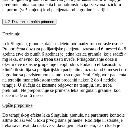
predominantna komponenta bronhokonstrikcija izazvana fizičkim
naporom (vežbanjem) kod pacijenata od 2 godine i starijih.
4.2. Doziranje i način primene
Doziranje
Lek Singulair, granule, daje se detetu pod nadzorom odrasle osobe.
Preporučena doza za pedijatrijske pacijente uzrasta od 6 meseci do 5
godina (sve do punih 6 godina) je jedna kesica granula, koja sadrži 4
mg leka, dnevno, koju treba uzeti uveče. Prilagođavanje doze u
okviru ove uzrasne grupe nije neophodno. Podaci o efikasnosti iz
kliničkih studija sa pedijatrijskim pacijentima uzrasta od 6 meseci do
2 godine sa perzistentnom astmom su ograničeni. Odgovor pacijenta
na terapiju montelukastom treba proceniti nakon 2 do 4 nedelje
terapije. U slučaju da izostane odgovor na terapiju, istu treba
prekinuti. Ne preporučuje se primena leka Singulair, granule, kod
dece mlađe od 6 meseci.
Opšte preporuke
Do terapijskog efekta leka Singulair, granule, na parametre kontrole
astme dolazi već u toku prvog dana primene. Roditelje ili staratelje
treba savetovati da nastave sa davanjem leka detetu, čak i kada je