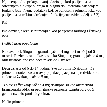
Nije neophodno prilagođavanje doziranja kod pacijenata sa
oštećenjem funkcije bubrega ili blagim do umerenim oštećenjem
funkcije jetre. Nema podataka koji se odnose na primenu leka kod
pacijenata sa teškim oštećenjem funkcije jetre (videti odeljak 5.2).
Pol
Isto doziranje leka se primenjuje kod pacijenata muškog i ženskog
pola.
Pedijatrijska populacija
Ne davati lek Singulair, granule, jačine 4 mg deci mlađoj od 6
meseci. Bezbednost i efikasnost leka Singulair, granule, jačine 4 mg
nisu ustanovljene kod dece mlađe od 6 meseci.
Deca uzrasta od 6 do 14 godina (sve do punih 15 godina): Za
primenu montelukasta u ovoj populaciji pacijenata predviđene su
tablete za žvakanje jačine 5 mg.
Tablete za žvakanje jačine 4 mg dostupne su kao alternativni
farmaceutski oblik za pedijatrijske pacijente uzrasta od 2 do 5
godina (sve do punih 6 godina).
Način primene