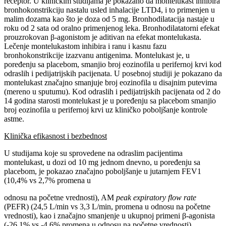
receptor. U kliničkim studijama je pokazano da montelukast inhibira
bronhokonstrikciju nastalu usled inhalacije LTD4, i to primenjen u
malim dozama kao što je doza od 5 mg. Bronhodilatacija nastaje u
roku od 2 sata od oralno primenjenog leka. Bronhodilatatorni efekat
prouzrokovan β-agonistom je aditivan na efekat montelukasta.
Lečenje montelukastom inhibira i ranu i kasnu fazu
bronhokonstrikcije izazvanu antigenima. Montelukast je, u
poređenju sa placebom, smanjio broj eozinofila u perifernoj krvi kod
odraslih i pedijatrijskih pacijenata. U posebnoj studiji je pokazano da
montelukast značajno smanjuje broj eozinofila u disajnim putevima
(mereno u sputumu). Kod odraslih i pedijatrijskih pacijenata od 2 do
14 godina starosti montelukast je u poređenju sa placebom smanjio
broj eozinofila u perifernoj krvi uz kliničko poboljšanje kontrole
astme.
Klinička efikasnost i bezbednost
U studijama koje su sprovedene na odraslim pacijentima
montelukast, u dozi od 10 mg jednom dnevno, u poređenju sa
placebom, je pokazao značajno poboljšanje u jutarnjem FEV1
(10,4% vs 2,7% promena u
odnosu na početne vrednosti), AM
peak expiratory flow rate
(PEFR) (24,5 L/min vs 3,3 L/min, promena u odnosu na početne
vrednosti), kao i značajno smanjenje u ukupnoj primeni β-agonista
(-26,1% vs -4,6% promena u odnosu na početne vrednosti).