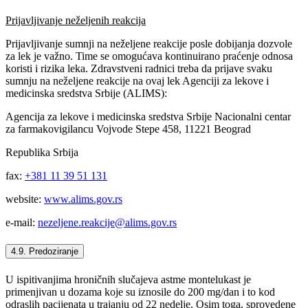
Prijavljivanje neželjenih reakcija
Prijavljivanje sumnji na neželjene reakcije posle dobijanja dozvole
za lek je važno. Time se omogućava kontinuirano praćenje odnosa
koristi i rizika leka. Zdravstveni radnici treba da prijave svaku
sumnju na neželjene reakcije na ovaj lek Agenciji za lekove i
medicinska sredstva Srbije (ALIMS):
Agencija za lekove i medicinska sredstva Srbije Nacionalni centar
za farmakovigilancu Vojvode Stepe 458, 11221 Beograd
Republika Srbija
fax:
+381 11 39 51 131
website:
www.alims.gov.rs
e-mail:
nezeljene.reakcije@alims.gov.rs
4.9. Predoziranje
U ispitivanjima hroničnih slučajeva astme montelukast je
primenjivan u dozama koje su iznosile do 200 mg/dan i to kod
odraslih pacijenata u trajanju od 22 nedelje. Osim toga, sprovedene