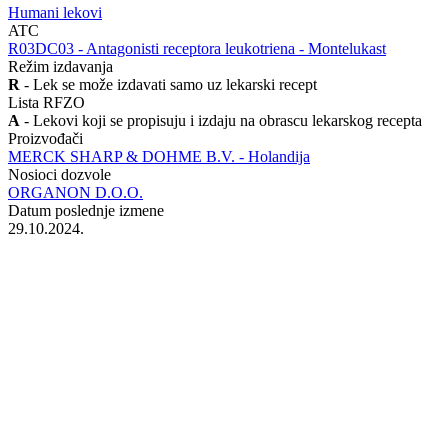
Humani lekovi
ATC
‍R03DC03 - Antagonisti receptora leukotriena - Montelukast
Režim izdavanja
R
- Lek se može izdavati samo uz lekarski recept
Lista RFZO
A
- Lekovi koji se propisuju i izdaju na obrascu lekarskog recepta
Proizvođači
MERCK SHARP & DOHME B.V. - Holandija
Nosioci dozvole
ORGANON D.O.O.
Datum poslednje izmene
29.10.2024.