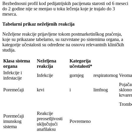
Bezbednosni profil kod pedijatrijskih pacijenata starosti od 6 meseci
do 2 godine nije se menjao u toku lečenja koje je trajalo do 3
meseca.
Tabelarni prikaz neželjenih reakcija
Neželjene reakcije prijavljene tokom postmarketinškog praćenja,
koje su prikazane tabelarno, su razvrstane po sistemima organa, a
kategorije učestalosti su određene na osnovu relevantnih kliničkih
studija.
Klasa sistema
Neželjena
Kategorija
organa
reakcija
učestalosti*
Infekcije i
Infekcije
gornjeg
respiratornog
Veoma 
infestacije
Pojača
Poremećaji
krvi
i
limfnog
sklono
krvare
Trombo
Reakcije
Poremećaji
preosetljivosti
imunskog
Povremeno
uključujući
sistema
anafilaksu