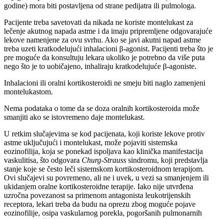
godine) mora biti postavljena od strane pedijatra ili pulmologa.
Pacijente treba savetovati da nikada ne koriste montelukast za
lečenje akutnog napada astme i da imaju pripremljene odgovarajuće
lekove namenjene za ovu svrhu. Ako se javi akutni napad astme
treba uzeti kratkodelujući inhalacioni β-agonist. Pacijenti treba što je
pre moguće da konsultuju lekara ukoliko je potrebno da više puta
nego što je to uobičajeno, inhaliraju kratkodelujuće β-agoniste.
Inhalacioni ili oralni kortikosteroidi ne smeju biti naglo zamenjeni
montelukastom.
Nema podataka o tome da se doza oralnih kortikosteroida može
smanjiti ako se istovremeno daje montelukast.
U retkim slučajevima se kod pacijenata, koji koriste lekove protiv
astme uključujući i montelukast, može pojaviti sistemska
eozinofilija, koja se ponekad ispoljava kao klinička manifestacija
vaskulitisa, što odgovara
Churg-Strauss
sindromu, koji predstavlja
stanje koje se često leči sistemskom kortikosteroidnom terapijom.
Ovi slučajevi su povremeno, ali ne i uvek, u vezi sa smanjenjem ili
ukidanjem oralne kortikosteroidne terapije. Iako nije utvrđena
uzročna povezanost sa primenom antagonista leukotrijenskih
receptora, lekari treba da budu na oprezu zbog moguće pojave
eozinofilije, osipa vaskularnog porekla, pogoršanih pulmonarnih