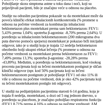
Poboljšanje skora simptoma astme u toku dana i noći, koji su
prijavljivali pacijenti, bilo je značajno veće u odnosu na placebo.
Studije na odraslim pacijentima pokazale su da montelukast može da
poveća klinički efekat inhalacionih kortikosteroida (% promene u
odnosu na početne vrednosti za kombinaciju inhalacioni
beklometazon plus montelukast prema sam beklometazon: FEV1:
5,43% prema 1,04%; upotreba β-agonista: -8,70% prema 2,64%). U
poređenju sa inhalacionim beklometazonom (200 mikrograma dva
puta dnevno pomoću spejsera) montelukast je pokazao brži inicijalni
odgovor, iako je u studiji koja je trajala 12 nedelja beklometazon
obezbedio bolji ukupni efekat lečenja (% promene u odnosu na
početne vrednosti za montelukast prema beklometazon za FEV1:
7,49% prema 13,3%; upotreba β-agonista: -28,28% prema
-43,89%). Međutim, u poređenju sa beklometazonom, kod visokog
procenta pacijenata koji su lečeni montelukastom postignut je sličan
klinički odgovor (npr. kod 50% pacijenata koji su lečeni
beklometazonom postignuto je poboljšanje FEV1 od oko 11% ili
više u odnosu na početne vrednosti, dok je oko 42% pacijenata koji
su lečeni montelukastom postiglo isti odgovor).
U studiji na pedijatrijskim pacijentima starosti 6-14 godina, koja je
trajala 8 nedelja, montelukast, u dozi od 5 mg jednom dnevno, u
poređenju sa placebom, je značajno poboljšao respiratornu funkciju
(FEV1 8,71% prema 4,16% u odnosu na početne vrednosti; AM