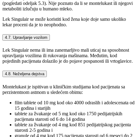
(pogledati odeljak 5.3). Nije poznato da li se montelukast ili njegovi
metaboliti izlučuju u humano mleko.
Lek Singulair se može koristiti kod žena koje doje samo ukoliko
lekar proceni da je to neophodno.
4.7. Upravljanje vozilom
Lek Singulair nema ili ima zanemarljivo mali uticaj na sposobnost
upravljanja vozilima ili rukovanja mašinama. Međutim, kod
pojedinih pacijenata dolazilo je do pojave pospanosti ili vrtoglavice.
4.8. Neželjena dejstva
Montelukast je ispitivan u kliničkim studijama kod pacijenata sa
perzistentnom astmom u sledećem obimu:
film tablete od 10 mg kod oko 4000 odraslih i adolescenata od
15 godina i starijih
tablete za žvakanje od 5 mg kod oko 1750 pedijatrijskih
pacijenata starosti od 6 do 14 godina
tablete za žvakanje od 4 mg kod 851 pedijatrijskog pacijenta
starosti 2-5 godina i
granule od 4 mg kod 175 pacijenata starosti od 6 meseci do 2