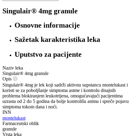
Singulair® 4mg granule
Osnovne informacije
Sažetak karakteristika leka
Uputstvo za pacijente
Naziv leka
Singulair® 4mg granule
Opis
Singulair® 4mg je lek koji sadrži aktivnu supstancu montelukast i
koristi se za poboljšanje simptoma astme i kontrolu disajnih
problema blokiranjem leukotrijena, omogućavajući pacijentima
uzrasta od 2 do 5 godina da bolje kontrolišu astmu i spreče pojavu
simptoma tokom dana i noći.
INN
montelukast
Farmaceutski oblik
granule
Vrsta leka