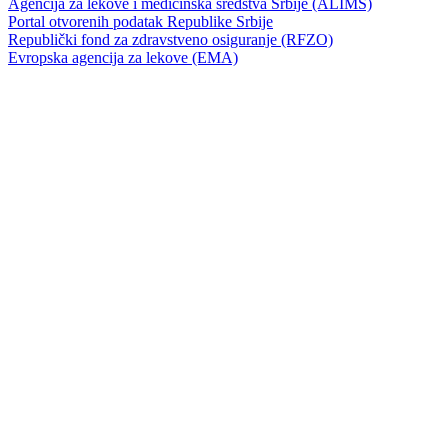
Agencija za lekove i medicinska sredstva Srbije (ALIMS)
Portal otvorenih podatak Republike Srbije
Republički fond za zdravstveno osiguranje (RFZO)
Evropska agencija za lekove (EMA)