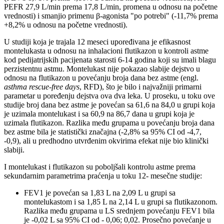
PEFR 27,9 L/min prema 17,8 L/min, promena u odnosu na početne
vrednosti) i smanjio primenu β-agonista "po potrebi" (-11,7% prema
+8,2% u odnosu na početne vrednosti).
U studiji koja je trajala 12 meseci upoređivana je efikasnost
montelukasta u odnosu na inhalacioni flutikazon u kontroli astme
kod pedijatrijskih pacijenata starosti 6-14 godina koji su imali blagu
perzistentnu astmu. Montelukast nije pokazao slabije dejstvo u
odnosu na flutikazon u povećanju broja dana bez astme (engl.
asthma rescue-free days
, RFD), što je bilo i najvažniji primarni
parametar u poređenju dejstva ova dva leka. U proseku, u toku ove
studije broj dana bez astme je povećan sa 61,6 na 84,0 u grupi koja
je uzimala montelukast i sa 60,9 na 86,7 dana u grupi koja je
uzimala flutikazon. Razlika među grupama u povećanju broja dana
bez astme bila je statistički značajna (-2,8% sa 95% CI od -4,7,
-0,9), ali u predhodno utvrđenim okvirima efekat nije bio klinički
slabiji.
I montelukast i flutikazon su poboljšali kontrolu astme prema
sekundarnim parametrima praćenja u toku 12- mesečne studije:
FEV1 je povećan sa 1,83 L na 2,09 L u grupi sa
montelukastom i sa 1,85 L na 2,14 L u grupi sa flutikazonom.
Razlika među grupama u LS srednjem povećanju FEV1 bila
je -0,02 L sa 95% CI od - 0,06; 0,02. Prosečno povećanje u