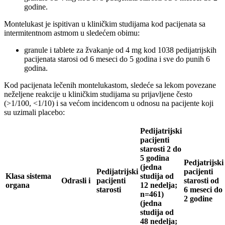
godine.
Montelukast je ispitivan u kliničkim studijama kod pacijenata sa
intermitentnom astmom u sledećem obimu:
granule i tablete za žvakanje od 4 mg kod 1038 pedijatrijskih
pacijenata starosi od 6 meseci do 5 godina i sve do punih 6
godina.
Kod pacijenata lečenih montelukastom, sledeće sa lekom povezane
neželjene reakcije u kliničkim studijama su prijavljene često
(>1/100, <1/10) i sa većom incidencom u odnosu na pacijente koji
su uzimali placebo:
Pedijatrijski
pacijenti
starosti 2 do
5 godina
Pedjatrijski
(jedna
Pedijatrijski
pacijenti
Klasa sistema
studija od
Odrasli
i
pacijenti
starosti od
organa
12 nedelja;
starosti
6 meseci do
n=461)
2 godine
(jedna
studija od
48 nedelja;