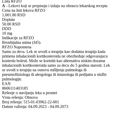
Lista RFZO
A
- Lekovi koji se propisuju i izdaju na obrascu lekarskog recepta
Cena na listi lekova RFZO
1,001.80 RSD
Doplata
50.00 RSD
DDD
10 mg
Indikacije za RFZO
Bronhijalna astma (J45).
RFZO Napomena
Samo za decu. Lek se uvodi u terapiju kao dodatna terapija kada
primena inhalacionih kortikosteroida ne obezbeduje odgovarajucu
kontrolu bolesti. Može se koristiti kao alternativa niskim dozama
inhalacionih kortikosteroida samo za decu do 5 godina starosti. Lek
se uvodi u terapiju na osnovu mišljenja pulmologa ili
pneumoftiziologa ili alergologa ili imunologa ili pedijatra u službi
pulmologije.
EAN
8606111403185
Rešenje o stavljanju leka u promet
Vrsta rešenja: Obnova
Broj rešenja: 515-01-03962-22-001
Datum važenja: 04.09.2023 - 04.09.2073