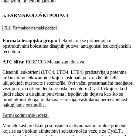
dijalizom, ili hemodijalizom.
5. FARMAKOLOŠKI PODACI
5.1. Farmakodinamski podaci
Farmakoterapijska grupa:
Lekovi koji se primenjuju u
opstruktivnim bolestima disajnih puteva; antagonisti leukotrijenskih
receptora
ATC šifra:
R03DC03
Mehanizam dejstva
Cisteinil leukotrieni (LTC4, LTD4, LTE4) predstavljaju potentne
inflamatorne eikozanoide koji se oslobađaju iz različitih ćelija
uključujući mastocite i eozinofile. Ovi važni proastmatični medijatori
vezuju se za cisteinil leukotrienske receptore (CysLT) koji se kod
ljudi nalaze u disajnim putevima i ispoljavaju dejstva kao što su
bronhokonstrikcija, mukozna sekrecija, vaskularna permeabilnost i
nakupljanje eozinofila.
Farmakodinamski efekti
Montelukast predstavlja supstancu aktivnu nakon oralne primene
koja se sa visokim afinitetom i selektivnošću vezuje za CysLT1