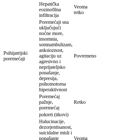
Hepatička
Veoma
eozinofilna
retko
infiltracija
Poremećaji sna
uključujući
noćne more,
insomnia,
somnambulizam,
anksioznost,
Psihijatrijski
agitaciju uz
Povremeno
poremećaji
agresivno i
neprijateljsko
ponašanje,
depresija,
psihomotorna
hiperaktivnost
Poremećaj
pažnje,
Retko
poremećaj
pokreti (tikovi)
Halucinacije,
dezorjentisanost,
suicidalne misli i
ponašanje
Veoma