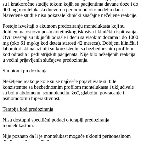
su i kratkoročne studije tokom kojih su pacijentima davane doze i do
900 mg montelukasta dnevno u periodu od oko nedelju dana.
Navedene studije nisu pokazale klinički značajne neželjene reakcije.
Postoje izveštaji o akutnom predoziranju montelukasta koji su
dobijeni na osnovu postmarketinškog iskustva i kliničkih ispitivanja.
Ovi izveštaji su uključili odrasle i decu sa visokim dozama i do 1000
mg (oko 61 mg/kg kod deteta starosti 42 meseca). Dobijeni klinički i
laboratorijski nalazi bili su konzistentni sa bezbednosnim profilom
kod odraslih i pedijatrijskih pacijenata. Nije bilo neželjenih reakcija
u većini prijavljenih slučajeva predoziranja.
Simptomi predoziranja
Neželjene reakcije koje su se najčešće pojavljivale su bile
konzistentne sa bezbednosnim profilom montelukasta i uključivale
su bol u abdomenu, somnolenciju, žeđ, glabolju, povraćanje i
psihomotornu hiperaktivnost.
Terapija kod predoziranja
Nisu dostupni specifični podaci o terapiji predoziranja
montelukastom.
Nije poznato da li je montelukast moguće ukloniti peritonealnom