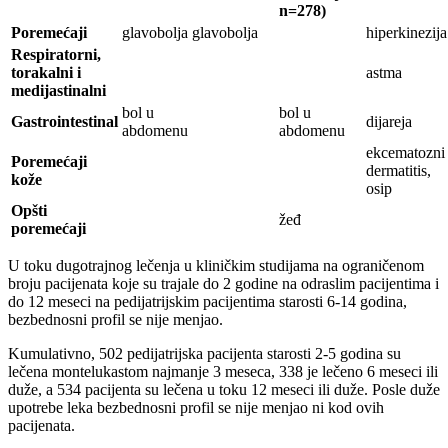
n=278)
Poremećaji
glavobolja
glavobolja
hiperkinezija
Respiratorni,
torakalni
i
astma
medijastinalni
bol u
bol u
Gastrointestinal
dijareja
abdomenu
abdomenu
ekcematozni
Poremećaji
dermatitis,
kože
osip
Opšti
žeđ
poremećaji
U toku dugotrajnog lečenja u kliničkim studijama na ograničenom
broju pacijenata koje su trajale do 2 godine na odraslim pacijentima i
do 12 meseci na pedijatrijskim pacijentima starosti 6-14 godina,
bezbednosni profil se nije menjao.
Kumulativno, 502 pedijatrijska pacijenta starosti 2-5 godina su
lečena montelukastom najmanje 3 meseca, 338 je lečeno 6 meseci ili
duže, a 534 pacijenta su lečena u toku 12 meseci ili duže. Posle duže
upotrebe leka bezbednosni profil se nije menjao ni kod ovih
pacijenata.