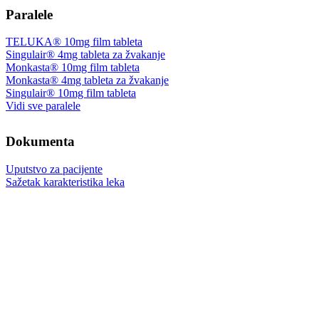
Paralele
TELUKA® 10mg film tableta
Singulair® 4mg tableta za žvakanje
Monkasta® 10mg film tableta
Monkasta® 4mg tableta za žvakanje
Singulair® 10mg film tableta
Vidi sve paralele
Dokumenta
Uputstvo za pacijente
Sažetak karakteristika leka