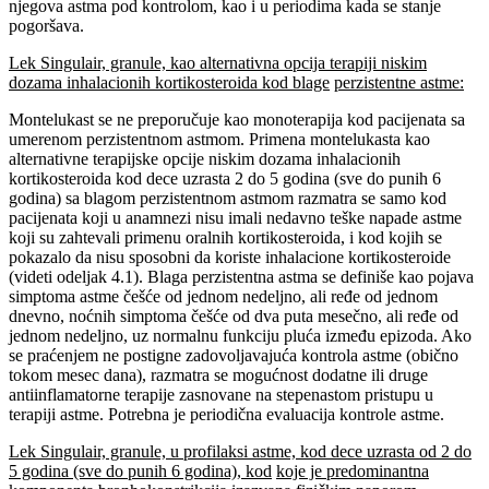
njegova astma pod kontrolom, kao i u periodima kada se stanje
pogoršava.
Lek Singulair, granule, kao alternativna opcija terapiji niskim
dozama inhalacionih kortikosteroida kod blage
perzistentne astme:
Montelukast se ne preporučuje kao monoterapija kod pacijenata sa
umerenom perzistentnom astmom. Primena montelukasta kao
alternativne terapijske opcije niskim dozama inhalacionih
kortikosteroida kod dece uzrasta 2 do 5 godina (sve do punih 6
godina) sa blagom perzistentnom astmom razmatra se samo kod
pacijenata koji u anamnezi nisu imali nedavno teške napade astme
koji su zahtevali primenu oralnih kortikosteroida, i kod kojih se
pokazalo da nisu sposobni da koriste inhalacione kortikosteroide
(videti odeljak 4.1). Blaga perzistentna astma se definiše kao pojava
simptoma astme češće od jednom nedeljno, ali ređe od jednom
dnevno, noćnih simptoma češće od dva puta mesečno, ali ređe od
jednom nedeljno, uz normalnu funkciju pluća između epizoda. Ako
se praćenjem ne postigne zadovoljavajuća kontrola astme (obično
tokom mesec dana), razmatra se mogućnost dodatne ili druge
antiinflamatorne terapije zasnovane na stepenastom pristupu u
terapiji astme. Potrebna je periodična evaluacija kontrole astme.
Lek Singulair, granule, u profilaksi astme, kod dece uzrasta od 2 do
5 godina (sve do punih 6 godina), kod
koje je predominantna