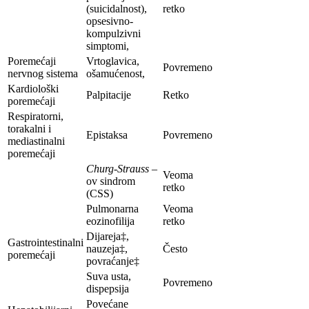
(suicidalnost),
retko
opsesivno-
kompulzivni
simptomi,
Poremećaji
Vrtoglavica,
Povremeno
nervnog sistema
ošamućenost,
Kardiološki
Palpitacije
Retko
poremećaji
Respiratorni,
torakalni i
Epistaksa
Povremeno
mediastinalni
poremećaji
Churg-Strauss
–
Veoma
ov sindrom
retko
(CSS)
Pulmonarna
Veoma
eozinofilija
retko
Dijareja‡,
Gastrointestinalni
nauzeja‡,
Često
poremećaji
povraćanje‡
Suva usta,
Povremeno
dispepsija
Povećane