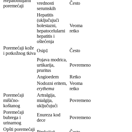
Hepatobilijarni
vrednosti
Često
poremećaji
serumskih
Hepatitis
(uključujući
holestazni,
Veoma
hepatocelularni
retko
hepatitis i
oštećenja
Poremećaji kože
Osip‡
Često
i potkožnog tkiva
Pojava modrica,
urtikarija,
Povremeno
pruritus
Angioedem
Retko
Nodozni eritem,
Veoma
erythema
retko
Poremećaji
Artralgija,
mišićno-
mialgija,
Povremeno
koštanog
uključujući
Poremećaji
Enureza kod
bubrega i
Povremeno
dece
urinarnog
Opšti poremećaji
Pireksija‡
Često