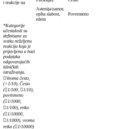
i reakcije na
Astenija/zamor,
opšta slabost,
Povremeno
edem
*Kategorije
učestalosti su
definisane za
svaku neželjenu
reakciju koja je
prijavljena u bazi
podataka
odgovarajućih
kliničkih
istraživanja.
Veoma često,
(>1/10), Često
(1/100, 1/10),
povremeno
(1/1000,
1/100), retko
(1/10000,
1/1000), veoma
retko (1/10000)