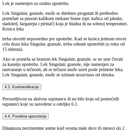
Lek je namenjen za oralnu upotrebu.
Lek Singulair, granule, može se direktno progutati ili prethodno
pomešati sa punom kašikom mekane hrane (npr. kašica od jabuke,
sladoled, šargarepa i pirinač) koja je hladna ili na sobnoj temperaturi.
Kesicu leka
treba otvoriti neposredno pre upotrebe. Kad se kesica jednom otvori
celu dozu leka Singular, granule, treba odmah upotrebiti (u roku od
15 minuta).
Ako se pomeša sa hranom lek Singulair, granule, se ne sme čuvati
za kasniju upotrebu. Lek Singulair, granule, nije namenjen za
rastvaranje u tečnosti, ali se tečnost može uzeti posle primene leka.
Lek Singulair, granule, može se uzimati nezavisno od obroka.
4.3. Kontraindikacije
Preosetljivost na aktivnu supstancu ili na bilo koju od pomoćnih
supstanci koje su navedene u odeljku 6.1.
4.4. Posebna upozorenja
Dijagnoza perzistentne astme kod veoma male dece (6 meseci do 2