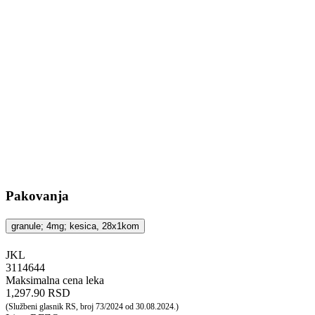
Pakovanja
granule; 4mg; kesica, 28x1kom
JKL
‍3114644
Maksimalna cena leka
1,297.90 RSD
(Službeni glasnik RS, broj 73/2024 od 30.08.2024.)