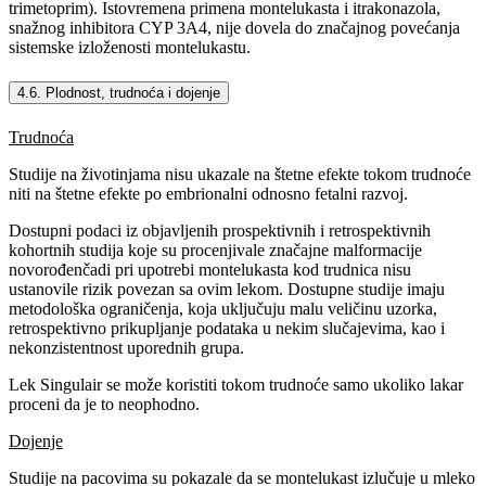
trimetoprim). Istovremena primena montelukasta i itrakonazola,
snažnog inhibitora CYP 3A4, nije dovela do značajnog povećanja
sistemske izloženosti montelukastu.
4.6. Plodnost, trudnoća i dojenje
Trudnoća
Studije na životinjama nisu ukazale na štetne efekte tokom trudnoće
niti na štetne efekte po embrionalni odnosno fetalni razvoj.
Dostupni podaci iz objavljenih prospektivnih i retrospektivnih
kohortnih studija koje su procenjivale značajne malformacije
novorođenčadi pri upotrebi montelukasta kod trudnica nisu
ustanovile rizik povezan sa ovim lekom. Dostupne studije imaju
metodološka ograničenja, koja uključuju malu veličinu uzorka,
retrospektivno prikupljanje podataka u nekim slučajevima, kao i
nekonzistentnost uporednih grupa.
Lek Singulair se može koristiti tokom trudnoće samo ukoliko lakar
proceni da je to neophodno.
Dojenje
Studije na pacovima su pokazale da se montelukast izlučuje u mleko