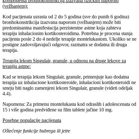
komponenta bronhokonstrikcija izazvana fizičkim naporom
(vežbanjem):
Kod pacijenata uzrasta od 2 do 5 godina (sve do punih 6 godina)
bronhokonstrikcija izazvana naporom (vežbanjem) može biti
predominantna manifestacija perzistentne astme koja zahteva
terapiju inhalacionim kortikosteroidima. Potrebna je procena stanja
pacijenta posle 2 do 4 nedelje terapije montelukastom. Ukoliko se ne
postigne zadovoljavajući odgovor, razmatra se dodatna ili druga
terapija.
Terapija lekom Singulair, granule, u odnosu na druge lekove za
terapiju astme:
Kad se terapija lekom Singulair, granule, primenjuje kao dodatna
terapija uz inhalacione kortikosteroide, inhalacioni kortikosteroidi ne
smeju biti naglo zamenjeni lekom Singulair, granule (videti odeljak
4.4).
Napomena: Za primenu montelukasta kod odraslih i adolescenata od
15 i više godina predviđene su film tablete jačine 10 mg.
Posebne populacije pacijenata
Oštećenje funkcije bubrega ili jetre