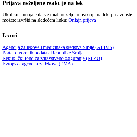
Prijava neželjene reakcije na lek
Ukoliko sumnjate da ste imali neželjenu reakciju na lek, prijavu iste
možete izvršiti na sledećem linku:
Onlajn prijava
Izvori
Agencija za lekove i medicinska sredstva Srbije (ALIMS)
Portal otvorenih podatak Republike Srbije
Republički fond za zdravstveno osiguranje (RFZO)
Evropska agencija za lekove (EMA)