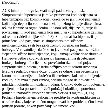
Hipotenzija
ACE inhibitori mogu izazvati nagli pad krvnog pritiska.
Simptomatska hipotenzija je retko primećena kod pacijenata sa
hipertenzijom bez komplikacija i češće će se javiti kod pacijenata
koji imaju depleciju volumena krvi, npr. zbog terapije diureticima,
režima ishrane sa ograničenim unosom soli, dijalize, dijareje ili
povraćanja, ili kod pacijenata koji imaju tešku hipertenziju zavisnu
od renina (videti odeljke 4.5 i 4.8). Simptomatska hipotenzija je
primećena kod pacijenata sa simptomatskom srčanom
insuficijencijom, sa ili bez pridruženog poremećaja funkcije
bubrega. Verovatnije je da će se to javiti kod pacijenata sa težim
stepenom srčane insuficijencije, koji uzimaju velike doze diuretika
Henleove petlje i kod kojih postoji hiponatremija ili oštećenje
funkcije bubrega. Pacijente sa povećanim rizikom od pojave
simptomatske hipotenzije treba pažljivo pratiti tokom uvođenja
terapije i prilagođavanja doze. Slično se odnosi i na pacijente sa
koronarnom arterijskom bolešću ili cerebrovaskularnim oboljenjem,
kod kojih bi izraziti pad krvnog pritiska mogao da dovede do
infarkta miokarda ili moždanog udara. Ukoliko dođe do hipotenzije,
pacijenta treba postaviti u ležeći položaj i ukoliko je potrebno,
primeniti izotonični rastvor natrijum-hlorida 9 mg/mL (0,9%).
Prolazna hipotenzivna reakcija ne predstavlja kontraindikaciju za
naredne doze, koje se obično mogu davati bez problema čim krvni
pritisak poraste, nakon povećanja volumena krvi.