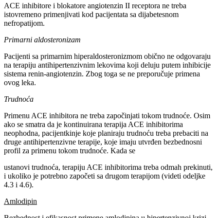
ACE inhibitore i blokatore angiotenzin II receptora ne treba
istovremeno primenjivati kod pacijentata sa dijabetesnom
nefropatijom.
Primarni aldosteronizam
Pacijenti sa primarnim hiperaldosteronizmom obično ne odgovaraju
na terapiju antihipertenzivnim lekovima koji deluju putem inhibicije
sistema renin-angiotenzin. Zbog toga se ne preporučuje primena
ovog leka.
Trudnoća
Primenu ACE inhibitora ne treba započinjati tokom trudnoće. Osim
ako se smatra da je kontinuirana terapija ACE inhibitorima
neophodna, pacijentkinje koje planiraju trudnoću treba prebaciti na
druge antihipertenzivne terapije, koje imaju utvrđen bezbednosni
profil za primenu tokom trudnoće. Kada se
ustanovi trudnoća, terapiju ACE inhibitorima treba odmah prekinuti,
i ukoliko je potrebno započeti sa drugom terapijom (videti odeljke
4.3 i 4.6).
Amlodipin
Bezbednost i efikasnost primene amlodipina u hipertenzivnoj krizi