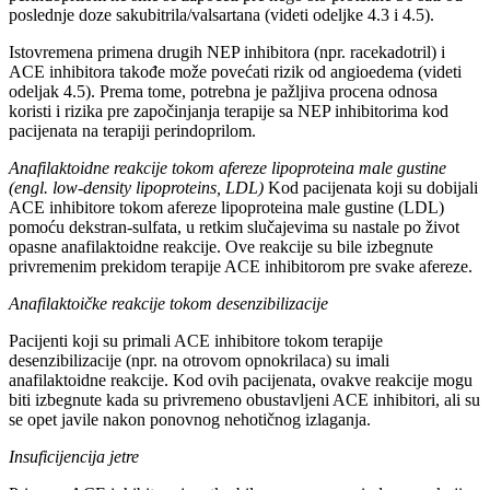
poslednje doze sakubitrila/valsartana (videti odeljke 4.3 i 4.5).
Istovremena primena drugih NEP inhibitora (npr. racekadotril) i
ACE inhibitora takođe može povećati rizik od angioedema (videti
odeljak 4.5). Prema tome, potrebna je pažljiva procena odnosa
koristi i rizika pre započinjanja terapije sa NEP inhibitorima kod
pacijenata na terapiji perindoprilom.
Anafilaktoidne reakcije tokom afereze lipoproteina male gustine
(engl. low-density lipoproteins, LDL)
Kod pacijenata koji su dobijali
ACE inhibitore tokom afereze lipoproteina male gustine (LDL)
pomoću dekstran-sulfata, u retkim slučajevima su nastale po život
opasne anafilaktoidne reakcije. Ove reakcije su bile izbegnute
privremenim prekidom terapije ACE inhibitorom pre svake afereze.
Anafilaktoičke reakcije tokom desenzibilizacije
Pacijenti koji su primali ACE inhibitore tokom terapije
desenzibilizacije (npr. na otrovom opnokrilaca) su imali
anafilaktoidne reakcije. Kod ovih pacijenata, ovakve reakcije mogu
biti izbegnute kada su privremeno obustavljeni ACE inhibitori, ali su
se opet javile nakon ponovnog nehotičnog izlaganja.
Insuficijencija jetre