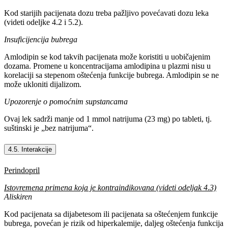
Kod starijih pacijenata dozu treba pažljivo povećavati dozu leka
(videti odeljke 4.2 i 5.2).
Insuficijencija bubrega
Amlodipin se kod takvih pacijenata može koristiti u uobičajenim
dozama. Promene u koncentracijama amlodipina u plazmi nisu u
korelaciji sa stepenom oštećenja funkcije bubrega. Amlodipin se ne
može ukloniti dijalizom.
Upozorenje o pomoćnim supstancama
Ovaj lek sadrži manje od 1 mmol natrijuma (23 mg) po tableti, tj.
suštinski je „bez natrijuma“.
4.5. Interakcije
Perindopril
Istovremena primena koja je kontraindikovana (videti odeljak 4.3)
Aliskiren
Kod pacijenata sa dijabetesom ili pacijenata sa oštećenjem funkcije
bubrega, povećan je rizik od hiperkalemije, daljeg oštećenja funkcija