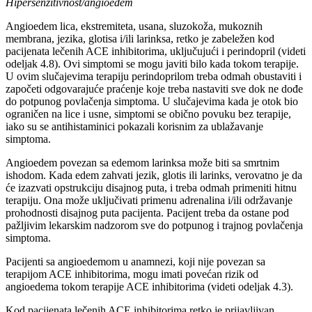
Hipersenzitivnost/angioedem
Angioedem lica, ekstremiteta, usana, sluzokoža, mukoznih
membrana, jezika, glotisa i/ili larinksa, retko je zabeležen kod
pacijenata lečenih ACE inhibitorima, uključujući i perindopril (videti
odeljak 4.8). Ovi simptomi se mogu javiti bilo kada tokom terapije.
U ovim slučajevima terapiju perindoprilom treba odmah obustaviti i
započeti odgovarajuće praćenje koje treba nastaviti sve dok ne dođe
do potpunog povlačenja simptoma. U slučajevima kada je otok bio
ograničen na lice i usne, simptomi se obično povuku bez terapije,
iako su se antihistaminici pokazali korisnim za ublažavanje
simptoma.
Angioedem povezan sa edemom larinksa može biti sa smrtnim
ishodom. Kada edem zahvati jezik, glotis ili larinks, verovatno je da
će izazvati opstrukciju disajnog puta, i treba odmah primeniti hitnu
terapiju. Ona može uključivati primenu adrenalina i/ili održavanje
prohodnosti disajnog puta pacijenta. Pacijent treba da ostane pod
pažljivim lekarskim nadzorom sve do potpunog i trajnog povlačenja
simptoma.
Pacijenti sa angioedemom u anamnezi, koji nije povezan sa
terapijom ACE inhibitorima, mogu imati povećan rizik od
angioedema tokom terapije ACE inhibitorima (videti odeljak 4.3).
Kod pacijenata lečenih ACE inhibitorima retko je prijavljivan