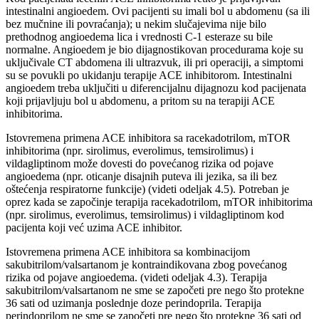
intestinalni angioedem. Ovi pacijenti su imali bol u abdomenu (sa ili
bez mučnine ili povraćanja); u nekim slučajevima nije bilo
prethodnog angioedema lica i vrednosti C-1 esteraze su bile
normalne. Angioedem je bio dijagnostikovan procedurama koje su
uključivale CT abdomena ili ultrazvuk, ili pri operaciji, a simptomi
su se povukli po ukidanju terapije ACE inhibitorom. Intestinalni
angioedem treba uključiti u diferencijalnu dijagnozu kod pacijenata
koji prijavljuju bol u abdomenu, a pritom su na terapiji ACE
inhibitorima.
Istovremena primena ACE inhibitora sa racekadotrilom, mTOR
inhibitorima (npr. sirolimus, everolimus, temsirolimus) i
vildagliptinom može dovesti do povećanog rizika od pojave
angioedema (npr. oticanje disajnih puteva ili jezika, sa ili bez
oštećenja respiratorne funkcije) (videti odeljak 4.5). Potreban je
oprez kada se započinje terapija racekadotrilom, mTOR inhibitorima
(npr. sirolimus, everolimus, temsirolimus) i vildagliptinom kod
pacijenta koji već uzima ACE inhibitor.
Istovremena primena ACE inhibitora sa kombinacijom
sakubitrilom/valsartanom je kontraindikovana zbog povećanog
rizika od pojave angioedema. (videti odeljak 4.3). Terapija
sakubitrilom/valsartanom ne sme se započeti pre nego što protekne
36 sati od uzimanja poslednje doze perindoprila. Terapija
perindoprilom ne sme se započeti pre nego što protekne 36 sati od