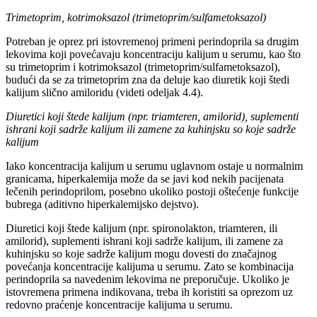
Trimetoprim, kotrimoksazol (trimetoprim/sulfametoksazol)
Potreban je oprez pri istovremenoj primeni perindoprila sa drugim
lekovima koji povećavaju koncentraciju kalijum u serumu, kao što
su trimetoprim i kotrimoksazol (trimetoprim/sulfametoksazol),
budući da se za trimetoprim zna da deluje kao diuretik koji štedi
kalijum slično amiloridu (videti odeljak 4.4).
Diuretici koji štede kalijum (npr. triamteren, amilorid), suplementi
ishrani koji sadrže kalijum ili zamene za kuhinjsku so koje sadrže
kalijum
Iako koncentracija kalijum u serumu uglavnom ostaje u normalnim
granicama, hiperkalemija može da se javi kod nekih pacijenata
lečenih perindoprilom, posebno ukoliko postoji oštećenje funkcije
bubrega (aditivno hiperkalemijsko dejstvo).
Diuretici koji štede kalijum (npr. spironolakton, triamteren, ili
amilorid), suplementi ishrani koji sadrže kalijum, ili zamene za
kuhinjsku so koje sadrže kalijum mogu dovesti do značajnog
povećanja koncentracije kalijuma u serumu. Zato se kombinacija
perindoprila sa navedenim lekovima ne preporučuje. Ukoliko je
istovremena primena indikovana, treba ih koristiti sa oprezom uz
redovno praćenje koncentracije kalijuma u serumu.