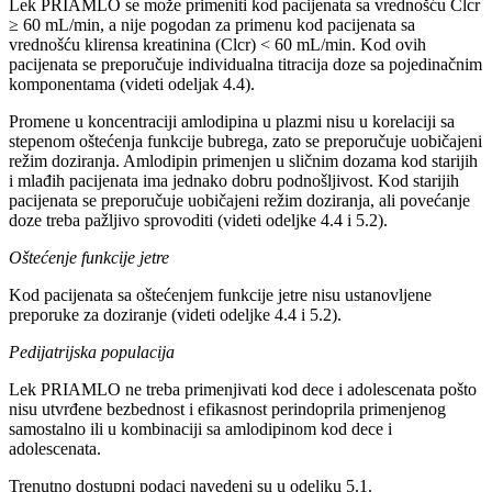
Lek PRIAMLO se može primeniti kod pacijenata sa vrednošću Clcr
≥ 60 mL/min, a nije pogodan za primenu kod pacijenata sa
vrednošću klirensa kreatinina (Clcr) < 60 mL/min. Kod ovih
pacijenata se preporučuje individualna titracija doze sa pojedinačnim
komponentama (videti odeljak 4.4).
Promene u koncentraciji amlodipina u plazmi nisu u korelaciji sa
stepenom oštećenja funkcije bubrega, zato se preporučuje uobičajeni
režim doziranja. Amlodipin primenjen u sličnim dozama kod starijih
i mlađih pacijenata ima jednako dobru podnošljivost. Kod starijih
pacijenata se preporučuje uobičajeni režim doziranja, ali povećanje
doze treba pažljivo sprovoditi (videti odeljke 4.4 i 5.2).
Oštećenje funkcije jetre
Kod pacijenata sa oštećenjem funkcije jetre nisu ustanovljene
preporuke za doziranje (videti odeljke 4.4 i 5.2).
Pedijatrijska populacija
Lek PRIAMLO ne treba primenjivati kod dece i adolescenata pošto
nisu utvrđene bezbednost i efikasnost perindoprila primenjenog
samostalno ili u kombinaciji sa amlodipinom kod dece i
adolescenata.
Trenutno dostupni podaci navedeni su u odeljku 5.1.