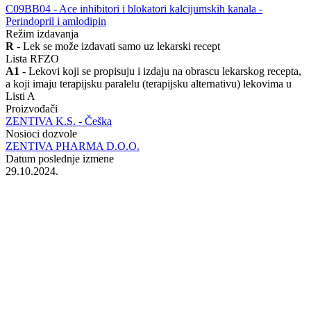
‍C09BB04 - Ace inhibitori i blokatori kalcijumskih kanala -
Perindopril i amlodipin
Režim izdavanja
R
- Lek se može izdavati samo uz lekarski recept
Lista RFZO
A1
- Lekovi koji se propisuju i izdaju na obrascu lekarskog recepta,
a koji imaju terapijsku paralelu (terapijsku alternativu) lekovima u
Listi A
Proizvođači
ZENTIVA K.S. - Češka
Nosioci dozvole
ZENTIVA PHARMA D.O.O.
Datum poslednje izmene
29.10.2024.