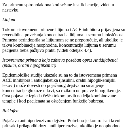
Za primenu spironolaktona kod srčane insuficijencije, videti u
nastavku.
Litijum
Tokom istovremene primene litijuma i ACE inhibitora prijavljena su
reverzibilna povećanja koncentracija litijuma u serumu i toksičnost.
Primena perindoprila sa litijumom se ne preporučuje, ali ukoliko je
takva kombinacija neophodna, koncentracija litijuma u serumu
pacijenta treba pažljivo pratiti (videti odeljak 4.4).
Istovremena primena koja zahteva poseban oprez
Antidijabetici
(insulin, oralni hipoglikemici)
Epidemiološke studije ukazale su na to da istovremena primena
ACE inhibitora i antidijabetika (insulini, oralni hipoglikemijski
lekovi) može dovesti do pojačanog dejstva na smanjenje
koncentracije glukoze u krvi, sa rizikom od pojave hipoglikemije.
Ova pojava je izgleda češća tokom prvih nedelja kombinovane
terapije i kod pacijenata sa oštećenjem funkcije bubrega.
Baklofen
Pojačava antihipertenzivno dejstvo. Potrebno je kontrolisati krvni
pritisak i prilagoditi dozu antihipertenziva, ukoliko je neophodno.