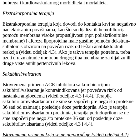
bubrega i kardiovaskularnog morbiditeta i mortaliteta.
Ekstrakorporalna terapija
Ekstrakorporalna terapija koja dovodi do kontakta krvi sa negativno
naelektrisanim površinama, kao što su dijaliza ili hemofiltracija
pomoću membrana visoke propustljivosti (npr. poliakrilonitrilne
membrane) i afereza lipoproteina male gustine pomoću dekstran-
sulfatom s obzirom na povećan rizik od teških anafilaktoidnih
reakcija (videti odeljak 4.3). Ako je takva terapija potrebna, treba
uzeti u razmatranje upotrebu drugog tipa membrane za dijalizu ili
druge vrste antihipertenzivnih lekova.
Sakubitril/valsartan
Istovremena primena ACE inhibitora sa kombinacijom
sakubitril/valsartan je kontraindikovana jer povećava rizik od
nastanka angioedema (videti odeljke 4.3 i 4.4). Terapija
sakubitrilom/valsartanom ne sme se započeti pre nego što protekne
36 sati od uzimanja poslednje doze perindoprila. Ako je terapija
sakubitrilom/valsartanom prekinuta, terapija perindoprilom se ne
sme započeti pre nego što protekne 36 sati od poslednje doze
sakubitrila/valsartana (videti odeljke 4.3 i 4.4).
Istovremena primena koja se ne preporučuje (videti odeljak 4.4)