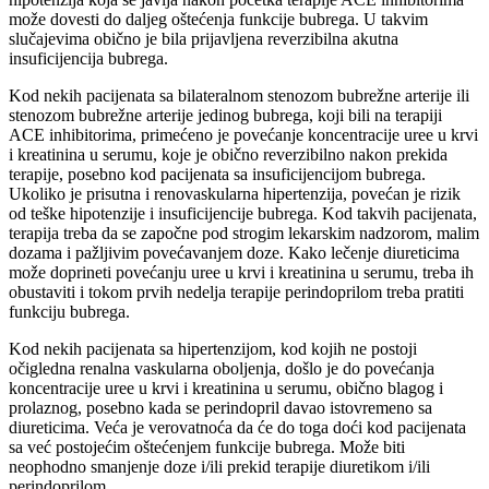
može dovesti do daljeg oštećenja funkcije bubrega. U takvim
slučajevima obično je bila prijavljena reverzibilna akutna
insuficijencija bubrega.
Kod nekih pacijenata sa bilateralnom stenozom bubrežne arterije ili
stenozom bubrežne arterije jedinog bubrega, koji bili na terapiji
ACE inhibitorima, primećeno je povećanje koncentracije uree u krvi
i kreatinina u serumu, koje je obično reverzibilno nakon prekida
terapije, posebno kod pacijenata sa insuficijencijom bubrega.
Ukoliko je prisutna i renovaskularna hipertenzija, povećan je rizik
od teške hipotenzije i insuficijencije bubrega. Kod takvih pacijenata,
terapija treba da se započne pod strogim lekarskim nadzorom, malim
dozama i pažljivim povećavanjem doze. Kako lečenje diureticima
može doprineti povećanju uree u krvi i kreatinina u serumu, treba ih
obustaviti i tokom prvih nedelja terapije perindoprilom treba pratiti
funkciju bubrega.
Kod nekih pacijenata sa hipertenzijom, kod kojih ne postoji
očigledna renalna vaskularna oboljenja, došlo je do povećanja
koncentracije uree u krvi i kreatinina u serumu, obično blagog i
prolaznog, posebno kada se perindopril davao istovremeno sa
diureticima. Veća je verovatnoća da će do toga doći kod pacijenata
sa već postojećim oštećenjem funkcije bubrega. Može biti
neophodno smanjenje doze i/ili prekid terapije diuretikom i/ili
perindoprilom.