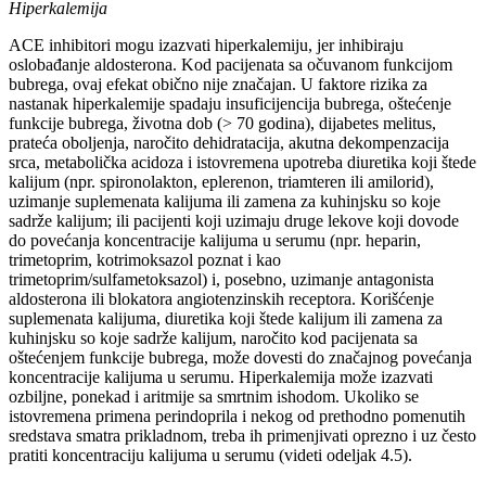
Hiperkalemija
ACE inhibitori mogu izazvati hiperkalemiju, jer inhibiraju
oslobađanje aldosterona. Kod pacijenata sa očuvanom funkcijom
bubrega, ovaj efekat obično nije značajan. U faktore rizika za
nastanak hiperkalemije spadaju insuficijencija bubrega, oštećenje
funkcije bubrega, životna dob (> 70 godina), dijabetes melitus,
prateća oboljenja, naročito dehidratacija, akutna dekompenzacija
srca, metabolička acidoza i istovremena upotreba diuretika koji štede
kalijum (npr. spironolakton, eplerenon, triamteren ili amilorid),
uzimanje suplemenata kalijuma ili zamena za kuhinjsku so koje
sadrže kalijum; ili pacijenti koji uzimaju druge lekove koji dovode
do povećanja koncentracije kalijuma u serumu (npr. heparin,
trimetoprim, kotrimoksazol poznat i kao
trimetoprim/sulfametoksazol) i, posebno, uzimanje antagonista
aldosterona ili blokatora angiotenzinskih receptora. Korišćenje
suplemenata kalijuma, diuretika koji štede kalijum ili zamena za
kuhinjsku so koje sadrže kalijum, naročito kod pacijenata sa
oštećenjem funkcije bubrega, može dovesti do značajnog povećanja
koncentracije kalijuma u serumu. Hiperkalemija može izazvati
ozbiljne, ponekad i aritmije sa smrtnim ishodom. Ukoliko se
istovremena primena perindoprila i nekog od prethodno pomenutih
sredstava smatra prikladnom, treba ih primenjivati oprezno i uz često
pratiti koncentraciju kalijuma u serumu (videti odeljak 4.5).