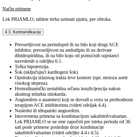
Način primene
Lek PRIAMLO, tablete treba uzimati ujutru, pre obroka.
4.3. Kontraindikacije
Preosetljivost na perindopril ili na bilo koji drugi ACE
inhibitor, preosetljivost na amlodipin ili na derivate
dihidropiridina, ili na bilo koju od pomoćnih supstanci
navedenih u odeljku 6.1.
Teška hipotenzija.
Šok (uključujući kardiogeni šok).
Opstrukcija izlaznog trakta leve komore (npr. stenoza aorte
visokog stepena).
Hemodinamički nestabilna srčana insuficijencija nakon
akutnog infarkta miokarda.
Angioedem u anamnezi koji se dovodi u vezu sa prethodnom
terapijom ACE inhibitorima (videti odeljak 4.4).
Nasledni ili idiopatski angioedem.
Istovremena primena sa kombinacijom sakubitril/valsartan.
Lek PRIAMLO se ne sme započeti pre isteka perioda od 36
sati posle primene poslednje doze kombinacije
sakubitril/valsartan (videti odeljke 4.4 i 4.5).