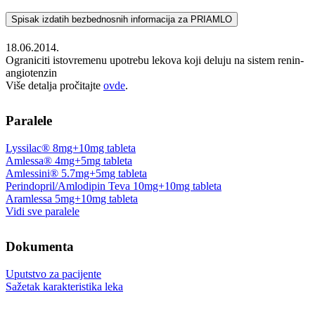
Spisak izdatih bezbednosnih informacija za PRIAMLO
18.06.2014.
Ograniciti istovremenu upotrebu lekova koji deluju na sistem renin-
angiotenzin
Više detalja pročitajte
ovde
.
Paralele
Lyssilac® 8mg+10mg tableta
Amlessa® 4mg+5mg tableta
Amlessini® 5.7mg+5mg tableta
Perindopril/Amlodipin Teva 10mg+10mg tableta
Aramlessa 5mg+10mg tableta
Vidi sve paralele
Dokumenta
Uputstvo za pacijente
Sažetak karakteristika leka