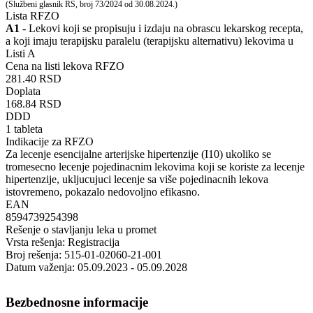
(Službeni glasnik RS, broj 73/2024 od 30.08.2024.)
Lista RFZO
A1
- Lekovi koji se propisuju i izdaju na obrascu lekarskog recepta,
a koji imaju terapijsku paralelu (terapijsku alternativu) lekovima u
Listi A
Cena na listi lekova RFZO
281.40 RSD
Doplata
168.84 RSD
DDD
1 tableta
Indikacije za RFZO
Za lecenje esencijalne arterijske hipertenzije (I10) ukoliko se
tromesecno lecenje pojedinacnim lekovima koji se koriste za lecenje
hipertenzije, ukljucujuci lecenje sa više pojedinacnih lekova
istovremeno, pokazalo nedovoljno efikasno.
EAN
8594739254398
Rešenje o stavljanju leka u promet
Vrsta rešenja: Registracija
Broj rešenja: 515-01-02060-21-001
Datum važenja: 05.09.2023 - 05.09.2028
Bezbednosne informacije