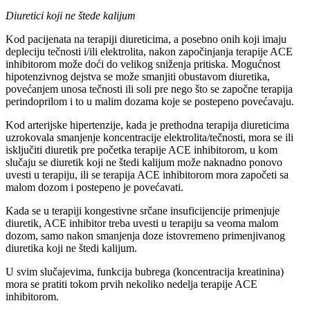
Diuretici koji ne štede kalijum
Kod pacijenata na terapiji diureticima, a posebno onih koji imaju
depleciju tečnosti i/ili elektrolita, nakon započinjanja terapije ACE
inhibitorom može doći do velikog sniženja pritiska. Mogućnost
hipotenzivnog dejstva se može smanjiti obustavom diuretika,
povećanjem unosa tečnosti ili soli pre nego što se započne terapija
perindoprilom i to u malim dozama koje se postepeno povećavaju.
Kod arterijske hipertenzije, kada je prethodna terapija diureticima
uzrokovala smanjenje koncentracije elektrolita/tečnosti, mora se ili
isključiti diuretik pre početka terapije ACE inhibitorom, u kom
slučaju se diuretik koji ne štedi kalijum može naknadno ponovo
uvesti u terapiju, ili se terapija ACE inhibitorom mora započeti sa
malom dozom i postepeno je povećavati.
Kada se u terapiji kongestivne srčane insuficijencije primenjuje
diuretik, ACE inhibitor treba uvesti u terapiju sa veoma malom
dozom, samo nakon smanjenja doze istovremeno primenjivanog
diuretika koji ne štedi kalijum.
U svim slučajevima, funkcija bubrega (koncentracija kreatinina)
mora se pratiti tokom prvih nekoliko nedelja terapije ACE
inhibitorom.