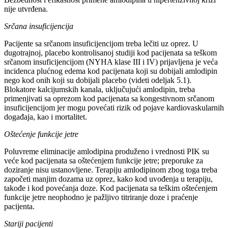
nije utvrđena.
Srčana insuficijencija
Pacijente sa srčanom insuficijencijom treba lečiti uz oprez. U
dugotrajnoj, placebo kontrolisanoj studiji kod pacijenata sa teškom
srčanom insuficijencijom (NYHA klase III i IV) prijavljena je veća
incidenca plućnog edema kod pacijenata koji su dobijali amlodipin
nego kod onih koji su dobijali placebo (videti odeljak 5.1).
Blokatore kalcijumskih kanala, uključujući amlodipin, treba
primenjivati sa oprezom kod pacijenata sa kongestivnom srčanom
insuficijencijom jer mogu povećati rizik od pojave kardiovaskularnih
događaja, kao i mortalitet.
Oštećenje funkcije jetre
Poluvreme eliminacije amlodipina produženo i vrednosti PIK su
veće kod pacijenata sa oštećenjem funkcije jetre; preporuke za
doziranje nisu ustanovljene. Terapiju amlodipinom zbog toga treba
započeti manjim dozama uz oprez, kako kod uvođenja u terapiju,
takođe i kod povećanja doze. Kod pacijenata sa teškim oštećenjem
funkcije jetre neophodno je pažljivo titriranje doze i praćenje
pacijenta.
Stariji pacijenti