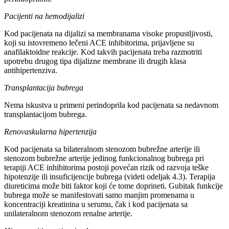
Pacijenti na hemodijalizi
Kod pacijenata na dijalizi sa membranama visoke propustljivosti,
koji su istovremeno lečeni ACE inhibitorima, prijavljene su
anafilaktoidne reakcije. Kod takvih pacijenata treba razmotriti
upotrebu drugog tipa dijalizne membrane ili drugih klasa
antihipertenziva.
Transplantacija bubrega
Nema iskustva u primeni perindoprila kod pacijenata sa nedavnom
transplantacijom bubrega.
Renovaskularna hipertenzija
Kod pacijenata sa bilateralnom stenozom bubrežne arterije ili
stenozom bubrežne arterije jedinog funkcionalnog bubrega pri
terapiji ACE inhibitorima postoji povećan rizik od razvoja teške
hipotenzije ili insuficijencije bubrega (videti odeljak 4.3). Terapija
diureticima može biti faktor koji će tome doprineti. Gubitak funkcije
bubrega može se manifestovati samo manjim promenama u
koncentraciji kreatinina u serumu, čak i kod pacijenata sa
unilateralnom stenozom renalne arterije.