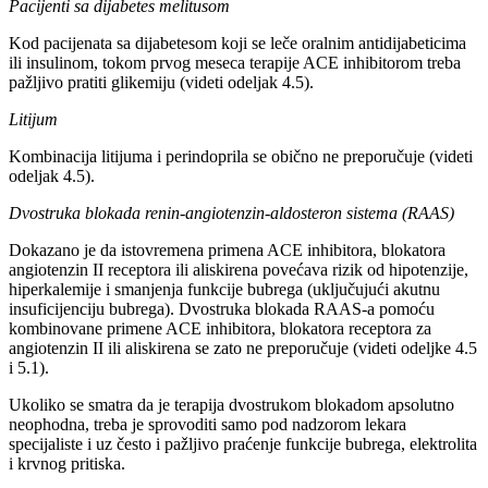
Pacijenti sa dijabetes melitusom
Kod pacijenata sa dijabetesom koji se leče oralnim antidijabeticima
ili insulinom, tokom prvog meseca terapije ACE inhibitorom treba
pažljivo pratiti glikemiju (videti odeljak 4.5).
Litijum
Kombinacija litijuma i perindoprila se obično ne preporučuje (videti
odeljak 4.5).
Dvostruka blokada renin-angiotenzin-aldosteron sistema (RAAS)
Dokazano je da istovremena primena ACE inhibitora, blokatora
angiotenzin II receptora ili aliskirena povećava rizik od hipotenzije,
hiperkalemije i smanjenja funkcije bubrega (uključujući akutnu
insuficijenciju bubrega). Dvostruka blokada RAAS-a pomoću
kombinovane primene ACE inhibitora, blokatora receptora za
angiotenzin II ili aliskirena se zato ne preporučuje (videti odeljke 4.5
i 5.1).
Ukoliko se smatra da je terapija dvostrukom blokadom apsolutno
neophodna, treba je sprovoditi samo pod nadzorom lekara
specijaliste i uz često i pažljivo praćenje funkcije bubrega, elektrolita
i krvnog pritiska.