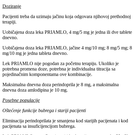
Doziranje
Pacijenti treba da uzimaju jačinu koja odgovara njihovoj prethodnoj
terapiji.
Uobičajena doza leka PRIAMLO, 4 mg/5 mg je jedna ili dve tablete
dnevno.
Uobičajena doza leka PRIAMLO, jačine 4 mg/10 mg; 8 mg/5 mg; 8
mg/10 mg je jedna tableta dnevno.
Lek PRIAMLO nije pogodan za početnu terapiju. Ukoliko je
potrebna promena doze, potrebna je individualna titracija sa
pojedinačnim komponentama ove kombinacije.
Maksimalna dnevna doza perindoprila je 8 mg, a maksimalna
dnevna doza amlodipina je 10 mg.
Posebne populacije
Oštećenje funkcije bubrega i stariji pacijenti
Eliminacija perindoprilata je smanjena kod starijih pacijenata i kod
pacijenata sa insuficijencijom bubrega.