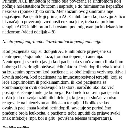
Primenu ACE inhibitora je retko bila povezana sa sindromom koji
počinje holestatskom žuticom i napreduje do fulminantne hepatičke
nekroze i (ponekad) do smrti. Mehanizam ovog sindroma nije
razjašnjen. Pacijenti koji primaju ACE inhibitore i koji razviju žuticu
ili značajno povećanje vrednosti enzima jetre, treba da prekinu
terapiju ACE inhibitorom i da ostanu pod odgovarajućim lekarskim
nadzorom (videti odeljak 4.8).
Neutropenija/agranulocitoza/trombocitopenija/anemija
Kod pacijenata koji su dobijali ACE inhibitore prijavljene su
neutropenija/agranulocitoza, trombocitopenija i anemija.
Neutropenija se retko javlja kod pacijenata sa očuvanom funkcijom
bubrega i bez drugih otežavajućih faktora. Perindopril treba koristiti
sa izuzetnim oprezom kod pacijenata sa oboljenjima vezivnog tkiva i
krvnih sudova, kod pacijenata na imunosupresivnoj terapiji, koji se
leče alopurinolom ili prokainamidom, ili kod pacijenata sa
kombinacijom ovih otežavajućih faktora, naročito ukoliko već
postoji oštećenje funkcije bubrega. Kod nekih od ovih pacijenata
došlo je do razvoja ozbiljnih infekcija, koje u par slučajeva nisu
reagovale na intenzivnu antibiotsku terapiju. Ukoliko se kod
ovakvih pacijenata koristi perindopril, savetuje se periodično
praćenje broja leukocita, a pacijente treba uputitii da prijave svaki
znak infekcije (npr. bol u grlu, povišena telesna temperatura).
Etničke razlike