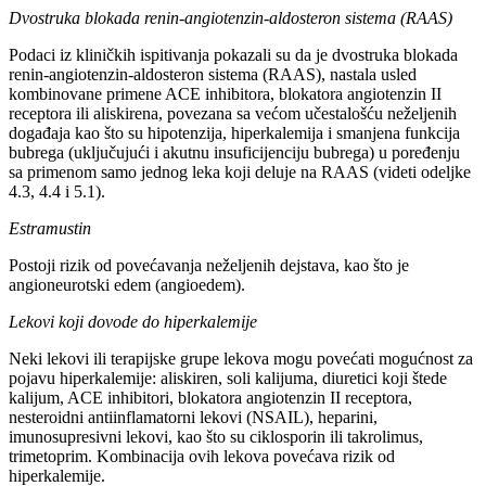
Dvostruka blokada renin-angiotenzin-aldosteron sistema (RAAS)
Podaci iz kliničkih ispitivanja pokazali su da je dvostruka blokada
renin-angiotenzin-aldosteron sistema (RAAS), nastala usled
kombinovane primene ACE inhibitora, blokatora angiotenzin II
receptora ili aliskirena, povezana sa većom učestalošću neželjenih
događaja kao što su hipotenzija, hiperkalemija i smanjena funkcija
bubrega (uključujući i akutnu insuficijenciju bubrega) u poređenju
sa primenom samo jednog leka koji deluje na RAAS (videti odeljke
4.3, 4.4 i 5.1).
Estramustin
Postoji rizik od povećavanja neželjenih dejstava, kao što je
angioneurotski edem (angioedem).
Lekovi koji dovode do hiperkalemije
Neki lekovi ili terapijske grupe lekova mogu povećati mogućnost za
pojavu hiperkalemije: aliskiren, soli kalijuma, diuretici koji štede
kalijum, ACE inhibitori, blokatora angiotenzin II receptora,
nesteroidni antiinflamatorni lekovi (NSAIL), heparini,
imunosupresivni lekovi, kao što su ciklosporin ili takrolimus,
trimetoprim. Kombinacija ovih lekova povećava rizik od
hiperkalemije.