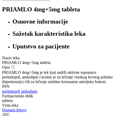
PRIAMLO 4mg+5mg tableta
Osnovne informacije
Sažetak karakteristika leka
Uputstvo za pacijente
Naziv leka
PRIAMLO 4mg+5mg tableta
Opis
PRIAMLO 4mg+5mg je lek koji sadrži aktivne supstance
perindopril, amlodipin i koristi se za lečenje visokog krvnog pritiska
(hipertenzije) i/ili za lečenje stabilne koronarne arterijske bolesti.
INN
perindopril
amlodipin
Farmaceutski oblik
tableta
Vrsta leka
Humani lekovi
ATC