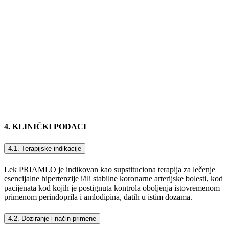
4. KLINIČKI PODACI
4.1. Terapijske indikacije
Lek PRIAMLO je indikovan kao supstituciona terapija za lečenje
esencijalne hipertenzije i/ili stabilne koronarne arterijske bolesti, kod
pacijenata kod kojih je postignuta kontrola oboljenja istovremenom
primenom perindoprila i amlodipina, datih u istim dozama.
4.2. Doziranje i način primene