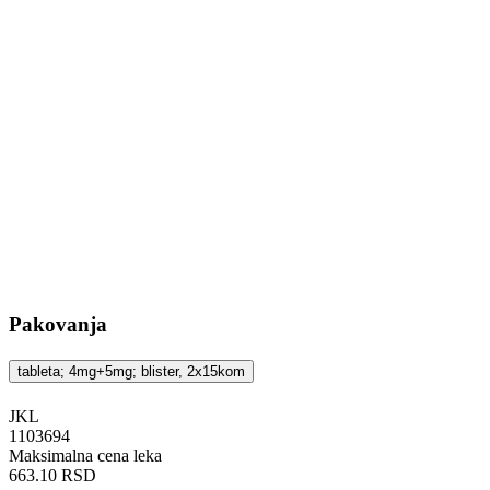
Pakovanja
tableta; 4mg+5mg; blister, 2x15kom
JKL
‍1103694
Maksimalna cena leka
663.10 RSD