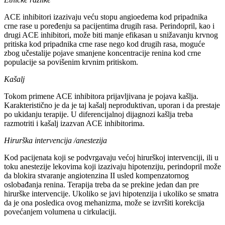
ACE inhibitori izazivaju veću stopu angioedema kod pripadnika
crne rase u poređenju sa pacijentima drugih rasa. Perindopril, kao i
drugi ACE inhibitori, može biti manje efikasan u snižavanju krvnog
pritiska kod pripadnika crne rase nego kod drugih rasa, moguće
zbog učestalije pojave smanjene koncentracije renina kod crne
populacije sa povišenim krvnim pritiskom.
Kašalj
Tokom primene ACE inhibitora prijavljivana je pojava kašlja.
Karakteristično je da je taj kašalj neproduktivan, uporan i da prestaje
po ukidanju terapije. U diferencijalnoj dijagnozi kašlja treba
razmotriti i kašalj izazvan ACE inhibitorima.
Hirurška intervencija /anestezija
Kod pacijenata koji se podvrgavaju većoj hirurškoj intervenciji, ili u
toku anestezije lekovima koji izazivaju hipotenziju, perindopril može
da blokira stvaranje angiotenzina II usled kompenzatornog
oslobađanja renina. Terapija treba da se prekine jedan dan pre
hirurške intervencije. Ukoliko se javi hipotenzija i ukoliko se smatra
da je ona posledica ovog mehanizma, može se izvršiti korekcija
povećanjem volumena u cirkulaciji.