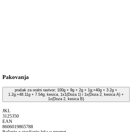
Pakovanja
prašak za oralni rastvor; 100g + 9g + 2g + 1g;+40g + 3.2g +
1.2g;+48.11g + 7.54g; kesica, 1x1(Doza 1) i 1x(Doza 2, kesica A) +
1x(Doza 2, kesica B)
JKL
‍3125350
EAN
8606019865788
Rešenje o stavljanju leka u promet