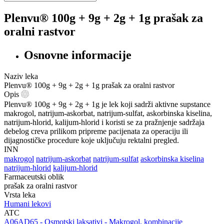
Plenvu® 100g + 9g + 2g + 1g prašak za
oralni rastvor
Osnovne informacije
Naziv leka
Plenvu® 100g + 9g + 2g + 1g prašak za oralni rastvor
Opis
Plenvu® 100g + 9g + 2g + 1g je lek koji sadrži aktivne supstance
makrogol, natrijum-askorbat, natrijum-sulfat, askorbinska kiselina,
natrijum-hlorid, kalijum-hlorid i koristi se za pražnjenje sadržaja
debelog creva prilikom pripreme pacijenata za operaciju ili
dijagnostičke procedure koje uključuju rektalni pregled.
INN
makrogol
natrijum-askorbat
natrijum-sulfat
askorbinska kiselina
natrijum-hlorid
kalijum-hlorid
Farmaceutski oblik
prašak za oralni rastvor
Vrsta leka
Humani lekovi
ATC
‍A06AD65 - Osmotski laksativi - Makrogol, kombinacije