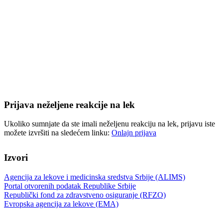
Prijava neželjene reakcije na lek
Ukoliko sumnjate da ste imali neželjenu reakciju na lek, prijavu iste
možete izvršiti na sledećem linku:
Onlajn prijava
Izvori
Agencija za lekove i medicinska sredstva Srbije (ALIMS)
Portal otvorenih podatak Republike Srbije
Republički fond za zdravstveno osiguranje (RFZO)
Evropska agencija za lekove (EMA)