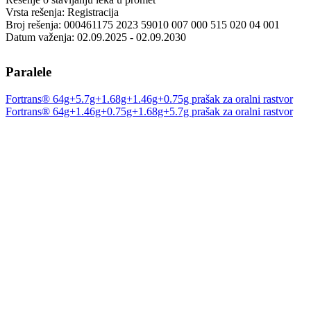
Vrsta rešenja: Registracija
Broj rešenja: 000461175 2023 59010 007 000 515 020 04 001
Datum važenja: 02.09.2025 - 02.09.2030
Paralele
Fortrans® 64g+5.7g+1.68g+1.46g+0.75g prašak za oralni rastvor
Fortrans® 64g+1.46g+0.75g+1.68g+5.7g prašak za oralni rastvor