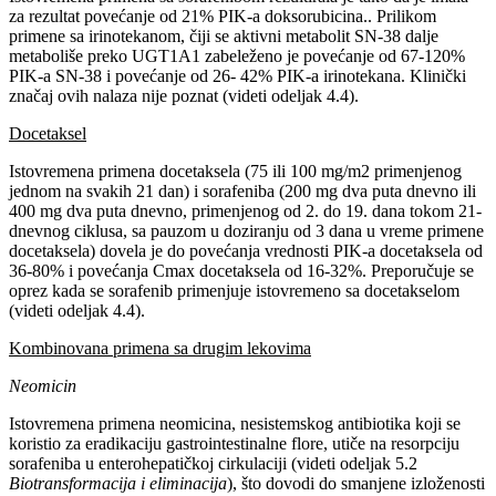
za rezultat povećanje od 21% PIK-a doksorubicina.. Prilikom
primene sa irinotekanom, čiji se aktivni metabolit SN-38 dalje
metaboliše preko UGT1A1 zabeleženo je povećanje od 67-120%
PIK-a SN-38 i povećanje od 26- 42% PIK-a irinotekana. Klinički
značaj ovih nalaza nije poznat (videti odeljak 4.4).
Docetaksel
Istovremena primena docetaksela (75 ili 100 mg/m2 primenjenog
jednom na svakih 21 dan) i sorafeniba (200 mg dva puta dnevno ili
400 mg dva puta dnevno, primenjenog od 2. do 19. dana tokom 21-
dnevnog ciklusa, sa pauzom u doziranju od 3 dana u vreme primene
docetaksela) dovela je do povećanja vrednosti PIK-a docetaksela od
36-80% i povećanja Cmax docetaksela od 16-32%. Preporučuje se
oprez kada se sorafenib primenjuje istovremeno sa docetakselom
(videti odeljak 4.4).
Kombinovana primena sa drugim lekovima
Neomicin
Istovremena primena neomicina, nesistemskog antibiotika koji se
koristio za eradikaciju gastrointestinalne flore, utiče na resorpciju
sorafeniba u enterohepatičkoj cirkulaciji (videti odeljak 5.2
Biotransformacija i eliminacija
), što dovodi do smanjene izloženosti