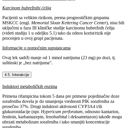
Karcinom bubrežnihi ćelija
Pacijenti sa velikim rizikom, prema prognostičkim grupama
MSKCC (engl.
Memorial Sloan Kettering Cancer Center
), nisu bili
uključeni u fazu III kliničke studije karcinoma bubrežnih ćelija
(videti studiju 1 u odeljku 5.1) tako da odnos korist/rizik nije
procenjen u ovoj grupi pacijenata.
Informacije o pomoćnim supstancama
Ovaj lek sadrži manje od 1 mmol natrijuma (23 mg) po dozi, tj.
suštinski je „bez natrijuma“.
4.5. Interakcije
Induktori metaboličkih enzima
Primena rifampicina tokom 5 dana pre primene pojedinačne doze
sorafeniba dovela je do smanjenja vrednosti PIK sorafeniba za
prosečno 37%. Drugi induktori aktivnosti CYP3A4 i/ili
glukuronidacije (npr.
Hypericum perforatum
, odnosno kantarion,
fenitoin, karbamazepin, fenobarbital i deksametazon) takođe mogu
ubrzati metabolizam sorafeniba i tako smanjiti koncentracije
sorafeniba.