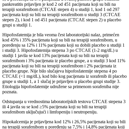
pankreatitis prijavljen je kod 2 od 451 pacijenata koji su bili na
terapiji sorafenibom (CTCAE stepen 4) u studiji 1, kod 1 od 297
pacijenata koji su bili na terapiji sorafenibom u studiji 3 (CTCAE
stepen 2), i kod 1 od 451 pacijenata (CTCAE stepen 2) u placebo
grupi u studiji 1.
Hipofosfatemija je bila veoma čest laboratorijski nalaz, primećen
kod 45% i 35% pacijenata koji su bili na terapiji sorafenibom, u
poređenju sa 12% i 11% pacijenata koji su dobili placebo u studiji 1
i studiji 3. Hipofosfatemija stepena 3 po CTCAE (1-2 mg/dL) u
studiji 1 javila se kod 13% pacijenata koji su bili na terapiji
sorafenibom i 3% pacijenata iz placebo grupe, a u studiji 3 kod 11%
pacijenata koji su bili na terapiji sorafenibom i 2% pacijenata iz
placebo grupe. Nije bilo slučajeva hipofosfatemije stepena 4 po
CTCAE (<1 mg/dL), kod bilo kog pacijenata iz sorafenib ili placebo
grupe u studiji 1, a 1 slučaj je prijavljen u placebo grupi studije 3.
Etiologija hipofosfatemije udružene sa primenom sorafeniba nije
poznata.
Odstupanja u vrednostima laboratorijskih testova CTCAE stepena 3
ili 4 javila su se kod ≥5% pacijenata koji su bili na terapiji
sorafenibom uključujući i limfopeniju i neutropeniju.
Hipokalcemija je prijavljena kod 12% i 26,5% pacijenata koji su bili
na terapiji sorafenibom u poređenju sa 7,5% i 14,8% pacijenata koji