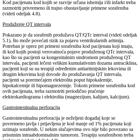
Kod pacijenata kod kojih se razvije srčana ishemija i/ili infarkt treba
razmotriti privremeno ili trajno obustavljanje primene sorafeniba
(videti odeljak 4.8).
Produženje QT intervala
Pokazano je da sorafenib produžava QT/QTc interval (videti odeljak
5.1), što može povećati rizik za pojavu ventrikularnih aritmija.
Potreban je oprez pri primeni sorafeniba kod pacijenata koji imaju,
ili kod kojih postoji verovatnoća pojave produženog QTc intervala,
kao što su pacijenti sa kongenitalnim sindromom produženog QT
intervala, pacijenti lečeni velikim kumulativnim dozama antraciklina,
pacijenti koji su na terapiji određenim antiaritmijskim lekovima ili
drugim lekovima koji dovode do produžavanja QT intervala,
pacijenti sa poremećajem elektrolita poput hipokalemije,
hipokalcemije ili hipomagnezemije. Tokom primene sorafeniba kod
ovih pacijenata, treba razmotriti periodično praćenje
elektrokardiograma i elektrolita (magnezijum, kalijum, kalcijum).
Gastrointestinalna perforacija
Gastrointestinalna perforacija je neželjeni događaj koje se
povremeno javlja i prijavljena je kod manje od 1% pacijenata koji
uzimaju sorafenib. U nekim slučajevima ovo nije bilo povezano sa
prisutnim intraabdominalnim tumorom. Terapiju sorafenibom treba