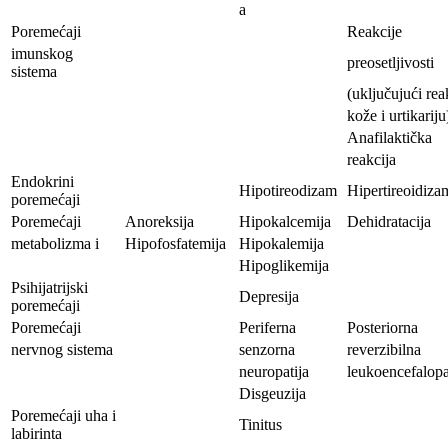
a
Poremećaji
Reakcije
imunskog
preosetljivosti
sistema
(uključujući rea
kože i urtikariju
Anafilaktička
reakcija
Endokrini
Hipotireodizam
Hipertireoidiza
poremećaji
Poremećaji
Anoreksija
Hipokalcemija
Dehidratacija
metabolizma i
Hipofosfatemija
Hipokalemija
Hipoglikemija
Psihijatrijski
Depresija
poremećaji
Poremećaji
Periferna
Posteriorna
nervnog sistema
senzorna
reverzibilna
neuropatija
leukoencefalopa
Disgeuzija
Poremećaji uha i
Tinitus
labirinta