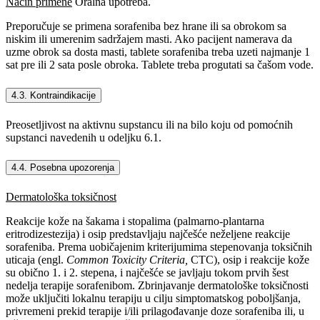
Način primene
Oralna upotreba.
Preporučuje se primena sorafeniba bez hrane ili sa obrokom sa
niskim ili umerenim sadržajem masti. Ako pacijent namerava da
uzme obrok sa dosta masti, tablete sorafeniba treba uzeti najmanje 1
sat pre ili 2 sata posle obroka. Tablete treba progutati sa čašom vode.
4.3. Kontraindikacije
Preosetljivost na aktivnu supstancu ili na bilo koju od pomoćnih
supstanci navedenih u odeljku 6.1.
4.4. Posebna upozorenja
Dermatološka toksičnost
Reakcije kože na šakama i stopalima (palmarno-plantarna
eritrodizestezija) i osip predstavljaju najčešće neželjene reakcije
sorafeniba. Prema uobičajenim kriterijumima stepenovanja toksičnih
uticaja (engl.
Common Toxicity Criteria,
CTC), osip i reakcije kože
su obično 1. i 2. stepena, i najčešće se javljaju tokom prvih šest
nedelja terapije sorafenibom. Zbrinjavanje dermatološke toksičnosti
može uključiti lokalnu terapiju u cilju simptomatskog poboljšanja,
privremeni prekid terapije i/ili prilagođavanje doze sorafeniba ili, u