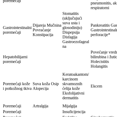
poremećaji
pneumonitis, ak
respiratorni
Stomatitis
(uključujući
suva usta i
Dijareja Mučnina
Pankreatitis Gast
Gastrointestinalni
glosodiniju)
Povraćanje
Gastrointestinal
poremećaji
Dispepsija
Konstipacija
perforacije*
Disfagija
Gastroezofageal
na
Povećanje vredn
Hepatobilijarni
bilirubina i žuti
poremećaji
Holecistitis
Holangitis
Keratoakantom/
karcinom
Poremećaji kože
Suva koža Osip
skvamoznih
Ekcem
i potkožnog tkiva
Alopecija
ćelija kože
Eksfolijativni
dermatitis
Poremećaji
Artralgija
Mijalgija
Poremećaji
Insuficijencija