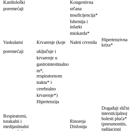
Kardiološki
Kongestivna
poremećaji
srčana
insuficijencija*
Ishemija i
infarkt
miokarda*
Hipertenzivna
Vaskularni
Krvarenje (koje
Naleti crvenila
kriza*
poremećaji
uključuje i
krvarenje u
gastrointestinalno
m*,
respiratornom
traktu* i
cerebralno
krvarenje*)
Hipertenzija
Događaji slični
intersticijalnoj
Respiratorni,
bolesti pluća*
torakalni i
Rinoreja
(pneumonitis,
medijastinalni
Disfonija
radijacioni