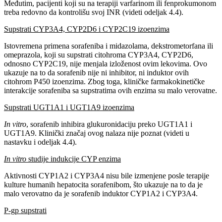
Međutim, pacijenti koji su na terapiji varfarinom ili fenprokumonom
treba redovno da kontrolišu svoj INR (videti odeljak 4.4).
Supstrati CYP3A4, CYP2D6 i CYP2C19 izoenzima
Istovremena primena sorafeniba i midazolama, dekstrometorfana ili
omeprazola, koji su supstrati citohroma CYP3A4, CYP2D6,
odnosno CYP2C19, nije menjala izloženost ovim lekovima. Ovo
ukazuje na to da sorafenib nije ni inhibitor, ni induktor ovih
citohrom P450 izoenzima. Zbog toga, kliničke farmakokinetičke
interakcije sorafeniba sa supstratima ovih enzima su malo verovatne.
Supstrati UGT1A1 i UGT1A9 izoenzima
In vitro
, sorafenib inhibira glukuronidaciju preko UGT1A1 i
UGT1A9. Klinički značaj ovog nalaza nije poznat (videti u
nastavku i odeljak 4.4).
In vitro
studije indukcije CYP enzima
Aktivnosti CYP1A2 i CYP3A4 nisu bile izmenjene posle terapije
kulture humanih hepatocita sorafenibom, što ukazuje na to da je
malo verovatno da je sorafenib induktor CYP1A2 i CYP3A4.
P-gp supstrati