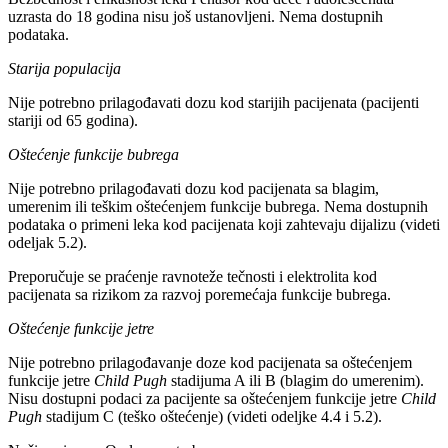
uzrasta do 18 godina nisu još ustanovljeni. Nema dostupnih
podataka.
Starija populacija
Nije potrebno prilagođavati dozu kod starijih pacijenata (pacijenti
stariji od 65 godina).
Oštećenje funkcije bubrega
Nije potrebno prilagođavati dozu kod pacijenata sa blagim,
umerenim ili teškim oštećenjem funkcije bubrega. Nema dostupnih
podataka o primeni leka kod pacijenata koji zahtevaju dijalizu (videti
odeljak 5.2).
Preporučuje se praćenje ravnoteže tečnosti i elektrolita kod
pacijenata sa rizikom za razvoj poremećaja funkcije bubrega.
Oštećenje funkcije jetre
Nije potrebno prilagođavanje doze kod pacijenata sa oštećenjem
funkcije jetre
Child Pugh
stadijuma A ili B (blagim do umerenim).
Nisu dostupni podaci za pacijente sa oštećenjem funkcije jetre
Child
Pugh
stadijum C (teško oštećenje) (videti odeljke 4.4 i 5.2).