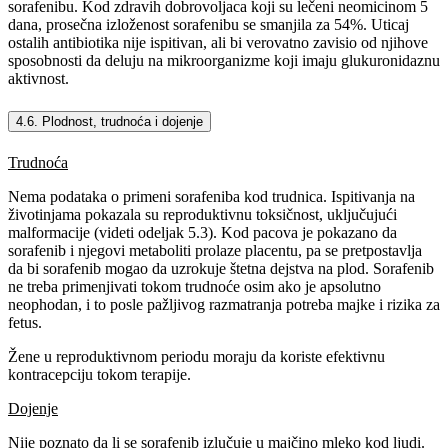
sorafenibu. Kod zdravih dobrovoljaca koji su lečeni neomicinom 5
dana, prosečna izloženost sorafenibu se smanjila za 54%. Uticaj
ostalih antibiotika nije ispitivan, ali bi verovatno zavisio od njihove
sposobnosti da deluju na mikroorganizme koji imaju glukuronidaznu
aktivnost.
4.6. Plodnost, trudnoća i dojenje
Trudnoća
Nema podataka o primeni sorafeniba kod trudnica. Ispitivanja na
životinjama pokazala su reproduktivnu toksičnost, uključujući
malformacije (videti odeljak 5.3). Kod pacova je pokazano da
sorafenib i njegovi metaboliti prolaze placentu, pa se pretpostavlja
da bi sorafenib mogao da uzrokuje štetna dejstva na plod. Sorafenib
ne treba primenjivati tokom trudnoće osim ako je apsolutno
neophodan, i to posle pažljivog razmatranja potreba majke i rizika za
fetus.
Žene u reproduktivnom periodu moraju da koriste efektivnu
kontracepciju tokom terapije.
Dojenje
Nije poznato da li se sorafenib izlučuje u majčino mleko kod ljudi.