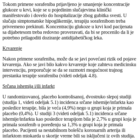
Tokom primene sorafeniba prijavljeno je smanjenje koncentracije
glukoze u krvi, koje se u pojedinim slučajevima klinički
manifestovalo i dovelo do hospitalizacije zbog gubitka svesti. U
slučaju simptomatske hipoglikemije, terapiju sorafenibom treba
privremeno prekinuti. Koncentraciju glukoze u krvi kod pacijenata
sa dijabetesom treba redovno proveravati, da bi se procenilo da li je
potrebno prilagoditi doziranje antidijabetičkog leka.
Krvarenje
Nakon primene sorafeniba, može da se javi povećani rizik od pojave
krvarenja. Ako se javi bilo kakvo krvarenje koje zahteva medicinsku
intervenciju, preporučuje se da se razmotri mogućnost trajnog
prestanka terapije sorafeniba (videti odeljak 4.8).
Srčana ishemija i/ili infarkt
U randomizovanoj, placebo kontrolisanoj, dvostruko slepoj studiji
(studija 1, videti odeljak 5.1) incidenca srčane ishemije/infarkta kao
posledice terapije, bila je veća (4,9%) nego u grupi koja je primala
placebo (0,4%). U studiji 3 (videti odeljak 5.1) incidenca srčane
ishemije/infarkta kao posledice terapijom bila je 2,7% u grupi koja je
primala sorafenib u poređenju sa 1,3% u grupi koja je primala
placebo. Pacijenti sa nestabilnom bolešću koronarnih arterija ili
infarktom miokarda u skorije vreme bili su isključeni iz ovih studija.