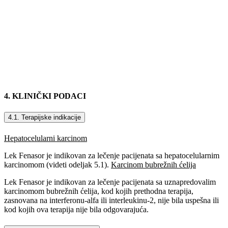
4. KLINIČKI PODACI
4.1. Terapijske indikacije
Hepatocelularni karcinom
Lek Fenasor je indikovan za lečenje pacijenata sa hepatocelularnim
karcinomom (videti odeljak 5.1).
Karcinom bubrežnih ćelija
Lek Fenasor je indikovan za lečenje pacijenata sa uznapredovalim
karcinomom bubrežnih ćelija, kod kojih prethodna terapija,
zasnovana na interferonu-alfa ili interleukinu-2, nije bila uspešna ili
kod kojih ova terapija nije bila odgovarajuća.