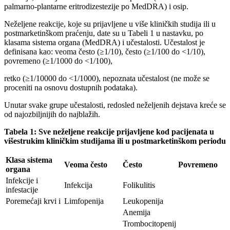
palmarno-plantarne eritrodizestezije po MedDRA) i osip.
Neželjene reakcije, koje su prijavljene u više kliničkih studija ili u
postmarketinškom praćenju, date su u Tabeli 1 u nastavku, po
klasama sistema organa (MedDRA) i učestalosti. Učestalost je
definisana kao: veoma često (≥1/10), često (≥1/100 do <1/10),
povremeno (≥1/1000 do <1/100),
retko (≥1/10000 do <1/1000), nepoznata učestalost (ne može se
proceniti na osnovu dostupnih podataka).
Unutar svake grupe učestalosti, redosled neželjenih dejstava kreće se
od najozbiljnijih do najblažih.
Tabela 1: Sve neželjene reakcije prijavljene kod pacijenata u
višestrukim kliničkim studijama ili u postmarketinškom periodu
Klasa sistema
Veoma često
Često
Povremeno
organa
Infekcije i
Infekcija
Folikulitis
infestacije
Poremećaji krvi i
Limfopenija
Leukopenija
Anemija
Trombocitopenij