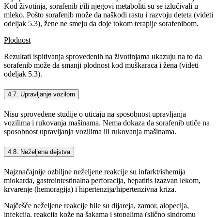
Kod životinja, sorafenib i/ili njegovi metaboliti su se izlučivali u
mleko. Pošto sorafenib može da naškodi rastu i razvoju deteta (videti
odeljak 5.3), žene ne smeju da doje tokom terapije sorafenibom.
Plodnost
Rezultati ispitivanja sprovedenih na životinjama ukazuju na to da
sorafenib može da smanji plodnost kod muškaraca i žena (videti
odeljak 5.3).
4.7. Upravljanje vozilom
Nisu sprovedene studije o uticaju na sposobnost upravljanja
vozilima i rukovanja mašinama. Nema dokaza da sorafenib utiče na
sposobnost upravljanja vozilima ili rukovanja mašinama.
4.8. Neželjena dejstva
Najznačajnije ozbiljne neželjene reakcije su infarkt/ishemija
miokarda, gastrointestinalna perforacija, hepatitis izazvan lekom,
krvarenje (hemoragija) i hipertenzija/hipertenzivna kriza.
Najčešće neželjene reakcije bile su dijareja, zamor, alopecija,
infekcija, reakcija kože na šakama i stopalima (slično sindromu