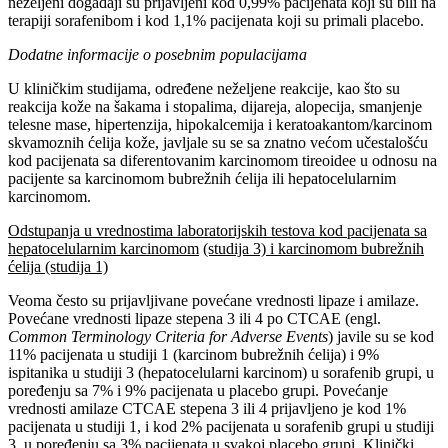
neželjeni događaji su prijavljeni kod 0,99% pacijenata koji su bili na
terapiji sorafenibom i kod 1,1% pacijenata koji su primali placebo.
Dodatne informacije o posebnim populacijama
U kliničkim studijama, određene neželjene reakcije, kao što su
reakcija kože na šakama i stopalima, dijareja, alopecija, smanjenje
telesne mase, hipertenzija, hipokalcemija i keratoakantom/karcinom
skvamoznih ćelija kože, javljale su se sa znatno većom učestalošću
kod pacijenata sa diferentovanim karcinomom tireoidee u odnosu na
pacijente sa karcinomom bubrežnih ćelija ili hepatocelularnim
karcinomom.
Odstupanja u vrednostima laboratorijskih testova kod pacijenata sa
hepatocelularnim karcinomom
(studija 3) i karcinomom bubrežnih
ćelija (studija 1)
Veoma često su prijavljivane povećane vrednosti lipaze i amilaze.
Povećane vrednosti lipaze stepena 3 ili 4 po CTCAE (engl.
Common Terminology Criteria for Adverse Events
) javile su se kod
11% pacijenata u studiji 1 (karcinom bubrežnih ćelija) i 9%
ispitanika u studiji 3 (hepatocelularni karcinom) u sorafenib grupi, u
poređenju sa 7% i 9% pacijenata u placebo grupi. Povećanje
vrednosti amilaze CTCAE stepena 3 ili 4 prijavljeno je kod 1%
pacijenata u studiji 1, i kod 2% pacijenata u sorafenib grupi u studiji
3, u poređenju sa 3% pacijenata u svakoj placebo grupi. Klinički