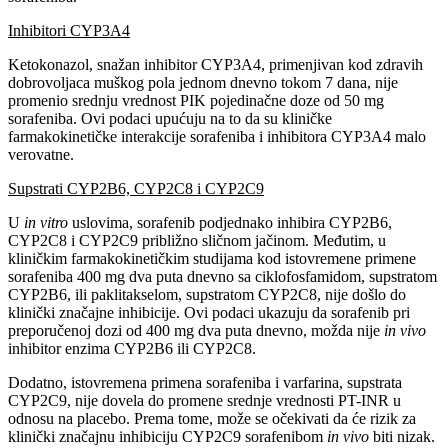
Inhibitori CYP3A4
Ketokonazol, snažan inhibitor CYP3A4, primenjivan kod zdravih
dobrovoljaca muškog pola jednom dnevno tokom 7 dana, nije
promenio srednju vrednost PIK pojedinačne doze od 50 mg
sorafeniba. Ovi podaci upućuju na to da su kliničke
farmakokinetičke interakcije sorafeniba i inhibitora CYP3A4 malo
verovatne.
Supstrati CYP2B6, CYP2C8 i CYP2C9
U
in vitro
uslovima, sorafenib podjednako inhibira CYP2B6,
CYP2C8 i CYP2C9 približno sličnom jačinom. Međutim, u
kliničkim farmakokinetičkim studijama kod istovremene primene
sorafeniba 400 mg dva puta dnevno sa ciklofosfamidom, supstratom
CYP2B6, ili paklitakselom, supstratom CYP2C8, nije došlo do
klinički značajne inhibicije. Ovi podaci ukazuju da sorafenib pri
preporučenoj dozi od 400 mg dva puta dnevno, možda nije
in vivo
inhibitor enzima CYP2B6 ili CYP2C8.
Dodatno, istovremena primena sorafeniba i varfarina, supstrata
CYP2C9, nije dovela do promene srednje vrednosti PT-INR u
odnosu na placebo. Prema tome, može se očekivati da će rizik za
klinički značajnu inhibiciju CYP2C9 sorafenibom
in vivo
biti nizak.