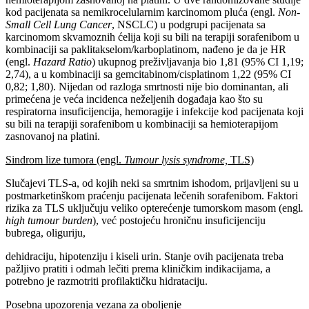
kod pacijenata sa nemikrocelularnim karcinomom pluća (engl.
Non-
Small Cell Lung Cancer
, NSCLC) u podgrupi pacijenata sa
karcinomom skvamoznih ćelija koji su bili na terapiji sorafenibom u
kombinaciji sa paklitakselom/karboplatinom, nađeno je da je HR
(engl.
Hazard Ratio
) ukupnog preživljavanja bio 1,81 (95% CI 1,19;
2,74), a u kombinaciji sa gemcitabinom/cisplatinom 1,22 (95% CI
0,82; 1,80). Nijedan od razloga smrtnosti nije bio dominantan, ali
primećena je veća incidenca neželjenih događaja kao što su
respiratorna insuficijencija, hemoragije i infekcije kod pacijenata koji
su bili na terapiji sorafenibom u kombinaciji sa hemioterapijom
zasnovanoj na platini.
Sindrom lize tumora (engl.
Tumour lysis syndrome,
TLS)
Slučajevi TLS-a, od kojih neki sa smrtnim ishodom, prijavljeni su u
postmarketinškom praćenju pacijenata lečenih sorafenibom. Faktori
rizika za TLS uključuju veliko opterećenje tumorskom masom (engl
.
high tumour burden
), već postojeću hroničnu insuficijenciju
bubrega, oliguriju,
dehidraciju, hipotenziju i kiseli urin. Stanje ovih pacijenata treba
pažljivo pratiti i odmah lečiti prema kliničkim indikacijama, a
potrebno je razmotriti profilaktičku hidrataciju.
Posebna upozorenja vezana za oboljenje