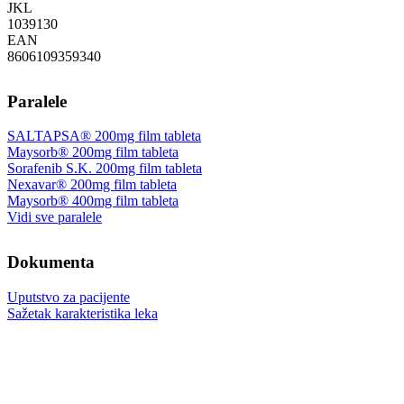
JKL
‍1039130
EAN
8606109359340
Paralele
SALTAPSA® 200mg film tableta
Maysorb® 200mg film tableta
Sorafenib S.K. 200mg film tableta
Nexavar® 200mg film tableta
Maysorb® 400mg film tableta
Vidi sve paralele
Dokumenta
Uputstvo za pacijente
Sažetak karakteristika leka