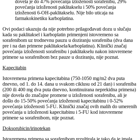
dovela je do 47% povećanja izloženosti sorafenibu, 29%
povećanja izloženosti paklitakselu i 50% povećanja
izloženosti 6-OH-paklitakselu. Nije bilo uticaja na
farmakokinetiku karboplatina.
Ovi podaci ukazuju da nije potrebno prilagođavati dozu u slučaju
kada su paklitaksel i karboplatin primenjeni istovremeno sa
sorafenibom uz trodnevnu pauzu u doziranju sorafeniba (dva dana
pre i na dan primene paklitaksela/karboplatina). Klinički značaj
povećanja izloženosti sorafenibu i paklitakselu nakon istovremene
primene sa sorafenibom bez pauze u doziranju, nije poznat.
Kapecitabin
Istovremena primena kapecitabina (750-1050 mg/m2 dva puta
dnevno, od 1. do 14. dana u svakom ciklusu od 21 dan) i sorafeniba
(200 ili 400 mg dva puta dnevno, kontinuirana neprekidna primena)
nije dovela do značajne promene u izloženosti sorafenibu, ali je
došlo do 15-50% povećanja izloženosti kapecitabinu i 0-52%
povećanja izloženosti 5-FU. Klinički značaj ovih malih do umerenih
povećanja u izloženosti kapecitabinu i 5-FU kod istovremene
primene sa sorafenibom, nije poznat.
Doksorubicin/irinotekan
Istovremena primena sa sorafenibom rezultirala je tako da je imala