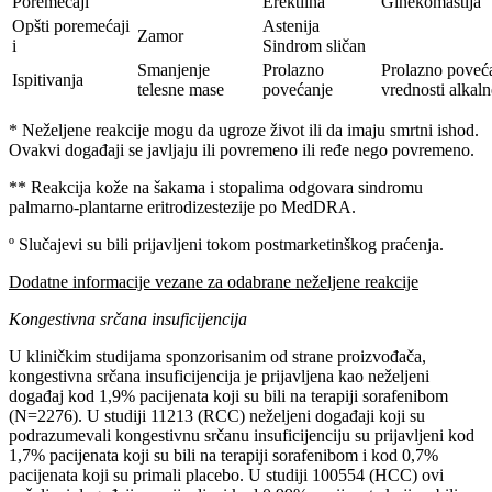
Poremećaji
Erektilna
Ginekomastija
Opšti poremećaji
Astenija
Zamor
i
Sindrom sličan
Smanjenje
Prolazno
Prolazno poveć
Ispitivanja
telesne mase
povećanje
vrednosti alkaln
* Neželjene reakcije mogu da ugroze život ili da imaju smrtni ishod.
Ovakvi događaji se javljaju ili povremeno ili ređe nego povremeno.
** Reakcija kože na šakama i stopalima odgovara sindromu
palmarno-plantarne eritrodizestezije po MedDRA.
º Slučajevi su bili prijavljeni tokom postmarketinškog praćenja.
Dodatne informacije vezane za odabrane neželjene reakcije
Kongestivna srčana insuficijencija
U kliničkim studijama sponzorisanim od strane proizvođača,
kongestivna srčana insuficijencija je prijavljena kao neželjeni
događaj kod 1,9% pacijenata koji su bili na terapiji sorafenibom
(N=2276). U studiji 11213 (RCC) neželjeni događaji koji su
podrazumevali kongestivnu srčanu insuficijenciju su prijavljeni kod
1,7% pacijenata koji su bili na terapiji sorafenibom i kod 0,7%
pacijenata koji su primali placebo. U studiji 100554 (HCC) ovi