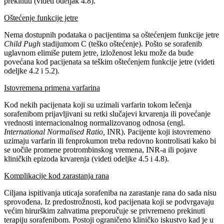
prekinuti (videti odeljak 4.8).
Oštećenje funkcije jetre
Nema dostupnih podataka o pacijentima sa oštećenjem funkcije jetre
Child Pugh
stadijumom C (teško oštećenje). Pošto se sorafenib
uglavnom elimiše putem jetre, izloženost leku može da bude
povećana kod pacijenata sa teškim oštećenjem funkcije jetre (videti
odeljke 4.2 i 5.2).
Istovremena primena varfarina
Kod nekih pacijenata koji su uzimali varfarin tokom lečenja
sorafenibom prijavljivani su retki slučajevi krvarenja ili povećanje
vrednosti internacionalnog normalizovanog odnosa (engl.
International Normalised Ratio,
INR). Pacijente koji istovremeno
uzimaju varfarin ili fenprokumon treba redovno kontrolisati kako bi
se uočile promene protrombinskog vremena, INR-a ili pojave
kliničkih epizoda krvarenja (videti odeljke 4.5 i 4.8).
Komplikacije kod zarastanja rana
Ciljana ispitivanja uticaja sorafeniba na zarastanje rana do sada nisu
sprovođena. Iz predostrožnosti, kod pacijenata koji se podvrgavaju
većim hirurškim zahvatima preporučuje se privremeno prekinuti
terapiju sorafenibom. Postoji ograničeno kliničko iskustvo kad je u