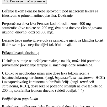
4.2. Doziranje i način primene
Lečenje lekom Fenasor treba sprovoditi pod nadzorom lekara sa
iskustvom u primeni antineoplastika.
Doziranje
Preporučena doza leka Fenasor kod odraslih iznosi 400 mg
sorafeniba (dve tablete od 200 mg) dva puta dnevno (što odgovara
ukupnoj dnevnoj dozi od 800 mg).
Lečenje treba nastaviti sve dok se primećuje njegova klinička korist
ili dok se ne jave neprihvatljivi toksični uticaji.
Prilagođavanje doziranja
U slučaju sumnje na neželjene reakcije na lek, može biti potrebno
privremeno prekidanje terapije ili smanjenje doze sorafeniba.
Ukoliko je neophodno smanjenje doze leka tokom lečenja
hepatocelularnog karcinoma (engl.
hepatocellular carcinoma,
HCC)
i uznapredovalog karcinoma bubrežnih ćelija (engl.
renal cell
carcinoma
, RCC), dozu leka je potrebno smanjiti na dve tablete od
200 mg sorafeniba jednom dnevno (videti odeljak 4.4).
Pedijatrijska populacija
Bezbednost i efikasnost leka Fenasor kod dece i adolescenata