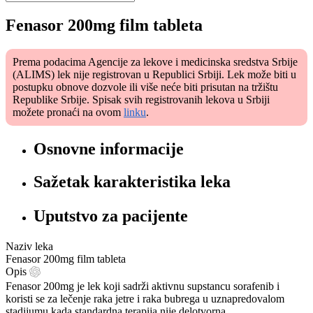
Fenasor 200mg film tableta
Prema podacima Agencije za lekove i medicinska sredstva Srbije
(ALIMS) lek nije registrovan u Republici Srbiji. Lek može biti u
postupku obnove dozvole ili više neće biti prisutan na tržištu
Republike Srbije. Spisak svih registrovanih lekova u Srbiji
možete pronaći na ovom
linku
.
Osnovne informacije
Sažetak karakteristika leka
Uputstvo za pacijente
Naziv leka
Fenasor 200mg film tableta
Opis
Fenasor 200mg je lek koji sadrži aktivnu supstancu sorafenib i
koristi se za lečenje raka jetre i raka bubrega u uznapredovalom
stadijumu kada standardna terapija nije delotvorna.