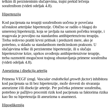
teškim ili perzistentnim slučajevima, trajni prekid lečenja
sorafenibom (videti odeljak 4.8).
Hipertenzija
Kod pacijenata na terapiji sorafenibom uočena je povećana
učestalost arterijske hipertenzije. Obično se radilo o blagoj do
umerenoj hipertenziji, koja se javljala na samom početku terapije, i
reagovala je povoljno na standardnu antihipertenzivnu terapiju.
Treba redovno pratiti krvni pritisak i preduzeti mere, ako je
potrebno, u skladu sa standardnom medicinskom praksom. U
slučajevima teške ili perzistentne hipertenzije, ili u slučaju
hipertenzivne krize, uprkos uvođenju antihipertenzivne terapije,
treba razmotriti mogućnost trajnog obustavljanja primene sorafeniba
(videti odeljak 4.8).
Aneurizma i disekcija arterija
Primena VEGF (engl.
Vascular endothelial growth factor
) inhibitora
kod pacijenata sa ili bez hipertenzije, može dovesti do stvaranja
aneurizme i/ili disekcije arterije. Pre početka primene sorafeniba,
potrebno je pažljivo proceniti rizik kod pacijenata sa faktorima rizika
kao što su hipertenzija ili aneurizma u anamnezi.
Hipoglikemija