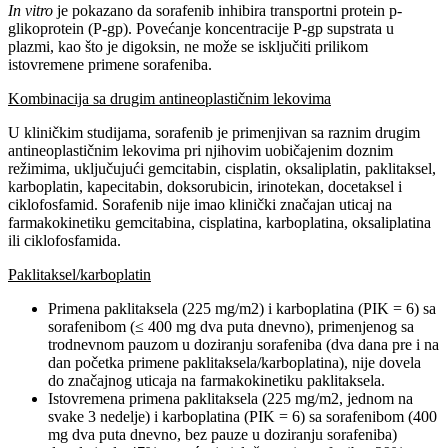
In vitro
je pokazano da sorafenib inhibira transportni protein p-
glikoprotein (P-gp). Povećanje koncentracije P-gp supstrata u
plazmi, kao što je digoksin, ne može se isključiti prilikom
istovremene primene sorafeniba.
Kombinacija sa drugim antineoplastičnim lekovima
U kliničkim studijama, sorafenib je primenjivan sa raznim drugim
antineoplastičnim lekovima pri njihovim uobičajenim doznim
režimima, uključujući gemcitabin, cisplatin, oksaliplatin, paklitaksel,
karboplatin, kapecitabin, doksorubicin, irinotekan, docetaksel i
ciklofosfamid. Sorafenib nije imao klinički značajan uticaj na
farmakokinetiku gemcitabina, cisplatina, karboplatina, oksaliplatina
ili ciklofosfamida.
Paklitaksel/karboplatin
Primena paklitaksela (225 mg/m2) i karboplatina (PIK = 6) sa
sorafenibom (≤ 400 mg dva puta dnevno), primenjenog sa
trodnevnom pauzom u doziranju sorafeniba (dva dana pre i na
dan početka primene paklitaksela/karboplatina), nije dovela
do značajnog uticaja na farmakokinetiku paklitaksela.
Istovremena primena paklitaksela (225 mg/m2, jednom na
svake 3 nedelje) i karboplatina (PIK = 6) sa sorafenibom (400
mg dva puta dnevno, bez pauze u doziranju sorafeniba)