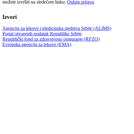
možete izvršiti na sledećem linku:
Onlajn prijava
Izvori
Agencija za lekove i medicinska sredstva Srbije (ALIMS)
Portal otvorenih podatak Republike Srbije
Republički fond za zdravstveno osiguranje (RFZO)
Evropska agencija za lekove (EMA)