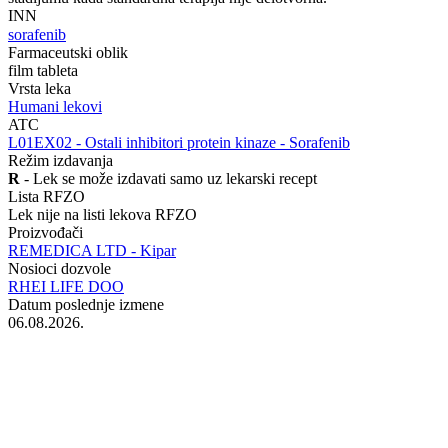
INN
sorafenib
Farmaceutski oblik
film tableta
Vrsta leka
Humani lekovi
ATC
‍L01EX02 - Ostali inhibitori protein kinaze - Sorafenib
Režim izdavanja
R
- Lek se može izdavati samo uz lekarski recept
Lista RFZO
Lek nije na listi lekova RFZO
Proizvođači
REMEDICA LTD - Kipar
Nosioci dozvole
RHEI LIFE DOO
Datum poslednje izmene
06.08.2026.