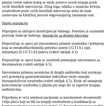
pitanju vreme nakon kojeg se može ponovo uvesti terapija posle
većih hirurških intervencija. Zbog toga, odluka o nastavku lečenja
sorafenibom posle većih hirurških intervencija treba da bude
zasnovana na kliničkoj proceni odgovarajućeg zarastanja rane.
Starija populacija
Prijavljeni su slučajevi insuficijencije bubrega. Potrebno je razmotriti
praćenje funkcije bubrega.
Interakcije sa drugim lekovima
Preporučuje se oprez pri istovremenoj primeni sorafeniba i jedinjenja
koja se metabolišu/eliminišu pretežno putem UGT1A1 (npr.
irinotekan) ili UGT1A9 puteva (videti odeljak 4.5).
Preporučuje se oprez kada se sorafenib primenjuje istovremeno sa
docetakselom (videti odeljak 4.5).
Istovremena primena neomicina ili drugih antibiotika koji uzrokuju
veći poremećaj gastrointestinalne mikroflore može smanjiti
bioraspoloživost sorafeniba (videti odeljak 4.5). Rizik od smanjenja
koncentracije sorafeniba u plazmi pre nego što se započne terapija
antibioticima.
Prijavljena je veća smrtnost pacijenata sa karcinomom skvamoznih
ćelija pluća koji su bili na terapiji sorafenibom u kombinaciji sa
hemioterapijom zasnovanoj na platini. U dve randomizovane studije