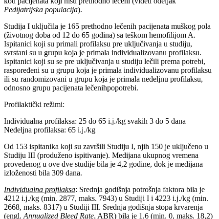
kod pacijenata koji nisu prethodno lečeni (videti odeljak
Pedijatrijska populacija
).
Studija I uključila je 165 prethodno lečenih pacijenata muškog pola
(životnog doba od 12 do 65 godina) sa teškom hemofilijom A.
Ispitanici koji su primali profilaksu pre uključivanja u studiju,
svrstani su u grupu koja je primala individualizovanu profilaksu.
Ispitanici koji su se pre uključivanja u studiju lečili prema potrebi,
raspoređeni su u grupu koja je primala individualizovanu profilaksu
ili su randomizovani u grupu koja je primala nedeljnu profilaksu,
odnosno grupu pacijenata lečenihpopotrebi.
Profilaktički režimi:
Individualna profilaksa: 25 do 65 i.j./kg svakih 3 do 5 dana
Nedeljna profilaksa: 65 i.j./kg
Od 153 ispitanika koji su završili Studiju I, njih 150 je uključeno u
Studiju III (produženo ispitivanje). Medijana ukupnog vremena
provedenog u ove dve studije bila je 4,2 godine, dok je medijana
izloženosti bila 309 dana.
Individualna profilaksa
: Srednja godišnja potrošnja faktora bila je
4212 i.j./kg (min. 2877, maks. 7943) u Studiji I i 4223 i.j./kg (min.
2668, maks. 8317) u Studiji III. Srednja godišnja stopa krvarenja
(engl.
Annualized Bleed Rate
, ABR) bila je 1,6 (min. 0, maks. 18,2)