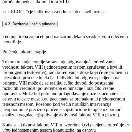
(urođenimnedostatkomfaktora VIII).
Lek ELOCTAje indikovan za odraslei decu svih uzrasta.
4.2. Doziranje i način primene
Terapiju treba započeti pod nadzorom lekara sa iskustvom u lečenju
hemofilije.
Praćenje tokom terapije
Tokom trajanja terapije se savetuje odgovarajuće određivanje
vrednosti faktora VIII (jednostepenim testom zgrušavanja krvi ili
hromogenim testovima), radi određivanja doze koja će se primeniti i
učestalosti primene injekcija. Individualni odgovor pacijenta na
primenu VIII može da se razlikuje, što dovodi do postizanja
različitih vrednosti poluvremena eliminacije i različito vreme
oporavka. Može biti potrebno prilagođavanje doze izračunate na
osnovu telesne mase kod pacijenata sa premalom ili prekomernom
telesnom masom. Posebno kod većih hirurških intervencija,
neophodno je precizno praćenje supstitucione terapije uz pomoć
analize koagulacije(ispitivanje aktivnosti faktora VIII u plazmi).
Kada se aktivnost faktora VIII u uzorcima krvi pacijenta određuje
in
vitro
jednostepenim testom koagulacije, na osnovu