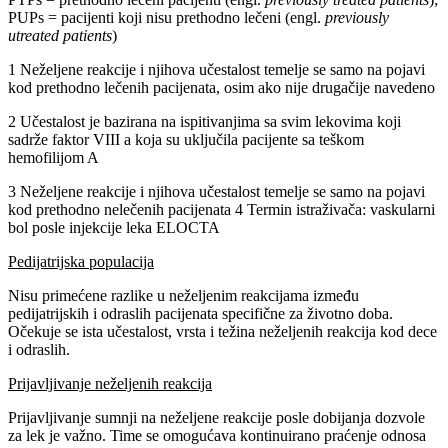
PUPs = pacijenti koji nisu prethodno lečeni (engl.
previously
utreated patients
)
1 Neželjene reakcije i njihova učestalost temelje se samo na pojavi
kod prethodno lečenih pacijenata, osim ako nije drugačije navedeno
2 Učestalost je bazirana na ispitivanjima sa svim lekovima koji
sadrže faktor VIII a koja su uključila pacijente sa teškom
hemofilijom A
3 Neželjene reakcije i njihova učestalost temelje se samo na pojavi
kod prethodno nelečenih pacijenata 4 Termin istraživača: vaskularni
bol posle injekcije leka ELOCTA
Pedijatrijska populacija
Nisu primećene razlike u neželjenim reakcijama između
pedijatrijskih i odraslih pacijenata specifične za životno doba.
Očekuje se ista učestalost, vrsta i težina neželjenih reakcija kod dece
i odraslih.
Prijavljivanje neželjenih reakcija
Prijavljivanje sumnji na neželjene reakcije posle dobijanja dozvole
za lek je važno. Time se omogućava kontinuirano praćenje odnosa