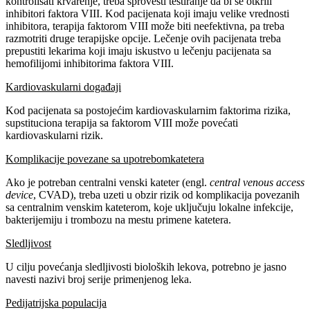
kontrolisati krvarenje, treba sprovesti testiranje da bi se otkrili
inhibitori faktora VIII. Kod pacijenata koji imaju velike vrednosti
inhibitora, terapija faktorom VIII može biti neefektivna, pa treba
razmotriti druge terapijske opcije. Lečenje ovih pacijenata treba
prepustiti lekarima koji imaju iskustvo u lečenju pacijenata sa
hemofilijomi inhibitorima faktora VIII.
Kardiovaskularni događaji
Kod pacijenata sa postojećim kardiovaskularnim faktorima rizika,
supstituciona terapija sa faktorom VIII može povećati
kardiovaskularni rizik.
Komplikacije povezane sa upotrebomkatetera
Ako je potreban centralni venski kateter (engl.
central venous access
device
, CVAD), treba uzeti u obzir rizik od komplikacija povezanih
sa centralnim venskim kateterom, koje uključuju lokalne infekcije,
bakterijemiju i trombozu na mestu primene katetera.
Sledljivost
U cilju povećanja sledljivosti bioloških lekova, potrebno je jasno
navesti nazivi broj serije primenjenog leka.
Pedijatrijska populacija