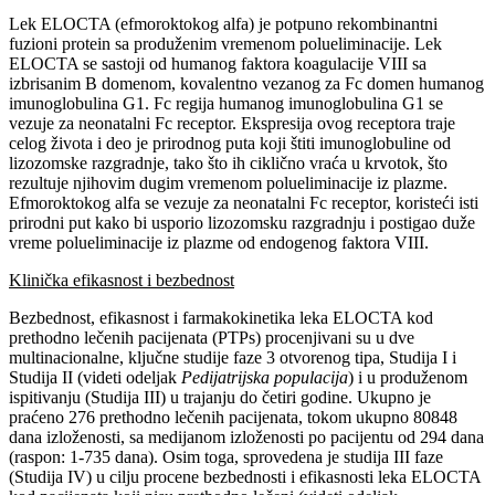
Lek ELOCTA (efmoroktokog alfa) je potpuno rekombinantni
fuzioni protein sa produženim vremenom polueliminacije. Lek
ELOCTA se sastoji od humanog faktora koagulacije VIII sa
izbrisanim B domenom, kovalentno vezanog za Fc domen humanog
imunoglobulina G1. Fc regija humanog imunoglobulina G1 se
vezuje za neonatalni Fc receptor. Ekspresija ovog receptora traje
celog života i deo je prirodnog puta koji štiti imunoglobuline od
lizozomske razgradnje, tako što ih ciklično vraća u krvotok, što
rezultuje njihovim dugim vremenom polueliminacije iz plazme.
Efmoroktokog alfa se vezuje za neonatalni Fc receptor, koristeći isti
prirodni put kako bi usporio lizozomsku razgradnju i postigao duže
vreme polueliminacije iz plazme od endogenog faktora VIII.
Klinička efikasnost i bezbednost
Bezbednost, efikasnost i farmakokinetika leka ELOCTA kod
prethodno lečenih pacijenata (PTPs) procenjivani su u dve
multinacionalne, ključne studije faze 3 otvorenog tipa, Studija I i
Studija II (videti odeljak
Pedijatrijska populacija
) i u produženom
ispitivanju (Studija III) u trajanju do četiri godine. Ukupno je
praćeno 276 prethodno lečenih pacijenata, tokom ukupno 80848
dana izloženosti, sa medijanom izloženosti po pacijentu od 294 dana
(raspon: 1-735 dana). Osim toga, sprovedena je studija III faze
(Studija IV) u cilju procene bezbednosti i efikasnosti leka ELOCTA