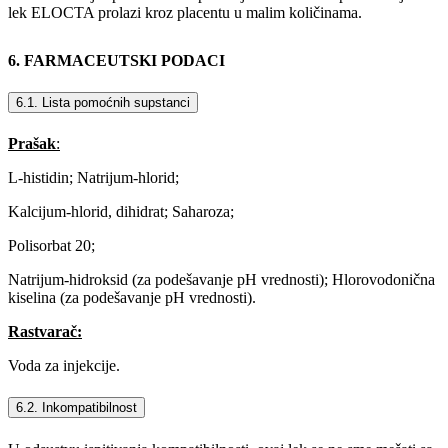
lek ELOCTA prolazi kroz placentu u malim količinama.
6. FARMACEUTSKI PODACI
6.1. Lista pomоćnih supstanci
Prašak
:
L-histidin; Natrijum-hlorid;
Kalcijum-hlorid, dihidrat; Saharoza;
Polisorbat 20;
Natrijum-hidroksid (za podešavanje pH vrednosti); Hlorovodonična
kiselina (za podešavanje pH vrednosti).
Rastvarač:
Voda za injekcije.
6.2. Inkompatibilnost