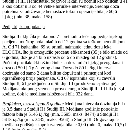
Studiji I i III. Hemostatski odgovor lekari su ocenili kao odličan u 41
a kao dobar u 3 od 44 velike hirurške intervencije. Srednja doza
potrebna za održavanje hemostaze tokom operacije bila je 60,6
i.j./kg (min. 38, maks. 158).
Pedijatrijska populacija
Studija II uključila je ukupno 71 prethodno lečenog pedijatrijskog
pacijenta muškog pola mlađih od 12 godina sa teškom hemofilijom
A. Od 71 ispitanika, 69 su primili najmanje jednu dozu leka
ELOCTA, što je omogućilo procenu efikasnosti (35 je bilo mlađe od
6 godina, dok je 34 bilo uzrasta od 6 do mlađeg od 12 godina).
Početni profilaktički režim činile su doza od25 i.j./kg prvog dana i
doza od 50 i.j./kg četvrtog dana. Doza do 80 i.j./kg i interval
doziranja od samo 2 dana bili su dopušteni i primenjeni kod
ograničenog broja pacijenata. Od 67 ispitanika koji su završili
Studiju II, 61 je uključeno u Studiju III (produženo ispitivanje).
Medijana ukupnog vremena provedenog u Studiji II i III bila je 3,4
godine, dok je medijana izloženosti bila 332 dana.
Profilaksa, uzrast ispod 6 godina
: Medijana intervala doziranja bila
je 3,5 dana u Studiji II i Studiji III. Medijana godišnje potrošnje
faktora bila je 5146 i.j./kg (min. 3695, maks. 8474) u Studiji II i
5418 i.j./kg (min. 3435, maks. 9564) u Studiji III. Odgovarajuća
medijana godišnje stope krvarenja bila je 0,00 (min. 0, maks. 10,5) i
1,18 (min. 0, maks. 9,2).