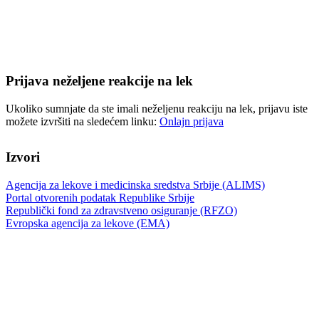
Prijava neželjene reakcije na lek
Ukoliko sumnjate da ste imali neželjenu reakciju na lek, prijavu iste
možete izvršiti na sledećem linku:
Onlajn prijava
Izvori
Agencija za lekove i medicinska sredstva Srbije (ALIMS)
Portal otvorenih podatak Republike Srbije
Republički fond za zdravstveno osiguranje (RFZO)
Evropska agencija za lekove (EMA)