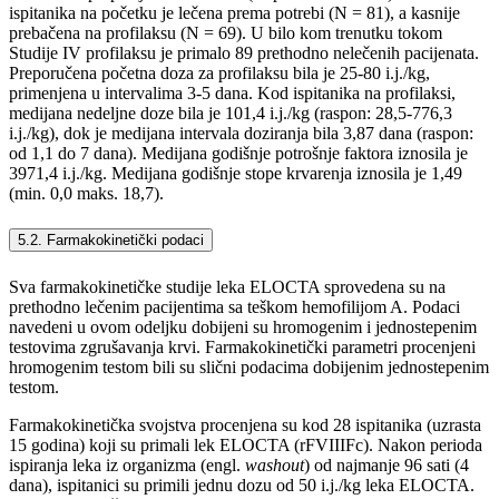
ispitanika na početku je lečena prema potrebi (N = 81), a kasnije
prebačena na profilaksu (N = 69). U bilo kom trenutku tokom
Studije IV profilaksu je primalo 89 prethodno nelečenih pacijenata.
Preporučena početna doza za profilaksu bila je 25-80 i.j./kg,
primenjena u intervalima 3-5 dana. Kod ispitanika na profilaksi,
medijana nedeljne doze bila je 101,4 i.j./kg (raspon: 28,5-776,3
i.j./kg), dok je medijana intervala doziranja bila 3,87 dana (raspon:
od 1,1 do 7 dana). Medijana godišnje potrošnje faktora iznosila je
3971,4 i.j./kg. Medijana godišnje stope krvarenja iznosila je 1,49
(min. 0,0 maks. 18,7).
5.2. Farmakokinetički podaci
Sva farmakokinetičke studije leka ELOCTA sprovedena su na
prethodno lečenim pacijentima sa teškom hemofilijom A. Podaci
navedeni u ovom odeljku dobijeni su hromogenim i jednostepenim
testovima zgrušavanja krvi. Farmakokinetički parametri procenjeni
hromogenim testom bili su slični podacima dobijenim jednostepenim
testom.
Farmakokinetička svojstva procenjena su kod 28 ispitanika (uzrasta
15 godina) koji su primali lek ELOCTA (rFVIIIFc). Nakon perioda
ispiranja leka iz organizma (engl.
washout
) od najmanje 96 sati (4
dana), ispitanici su primili jednu dozu od 50 i.j./kg leka ELOCTA.