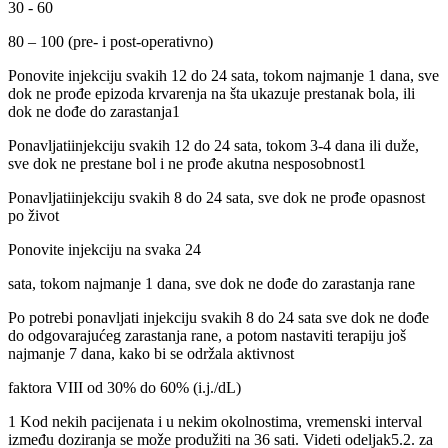
30 - 60
80 – 100 (pre- i post-operativno)
Ponovite injekciju svakih 12 do 24 sata, tokom najmanje 1 dana, sve
dok ne prođe epizoda krvarenja na šta ukazuje prestanak bola, ili
dok ne dođe do zarastanja1
Ponavljatiinjekciju svakih 12 do 24 sata, tokom 3-4 dana ili duže,
sve dok ne prestane bol i ne prođe akutna nesposobnost1
Ponavljatiinjekciju svakih 8 do 24 sata, sve dok ne prođe opasnost
po život
Ponovite injekciju na svaka 24
sata, tokom najmanje 1 dana, sve dok ne dođe do zarastanja rane
Po potrebi ponavljati injekciju svakih 8 do 24 sata sve dok ne dođe
do odgovarajućeg zarastanja rane, a potom nastaviti terapiju još
najmanje 7 dana, kako bi se održala aktivnost
faktora VIII od 30% do 60% (i.j./dL)
1 Kod nekih pacijenata i u nekim okolnostima, vremenski interval
između doziranja se može produžiti na 36 sati. Videti odeljak5.2. za