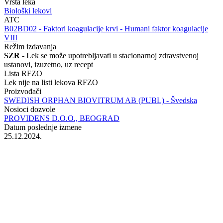
Vrsta leka
Biološki lekovi
ATC
‍B02BD02 - Faktori koagulacije krvi - Humani faktor koagulacije
VIII
Režim izdavanja
SZR
- Lek se može upotrebljavati u stacionarnoj zdravstvenoj
ustanovi, izuzetno, uz recept
Lista RFZO
Lek nije na listi lekova RFZO
Proizvođači
SWEDISH ORPHAN BIOVITRUM AB (PUBL) - Švedska
Nosioci dozvole
PROVIDENS D.O.O., BEOGRAD
Datum poslednje izmene
25.12.2024.