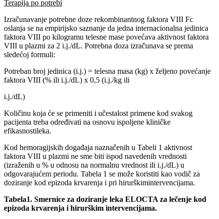
Terapija po potrebi
Izračunavanje potrebne doze rekombinantnog faktora VIII Fc
oslanja se na empirijsko saznanje da jedna internacionalna jedinica
faktora VIII po kilogramu telesne mase povećava aktivnost faktora
VIII u plazmi za 2 i.j./dL. Potrebna doza izračunava se prema
sledećoj formuli:
Potreban broj jedinica (i.j.) = telesna masa (kg) x željeno povećanje
faktora VIII (% ili i.j./dL) x 0,5 (i.j./kg ili
i.j./dL)
Količinu koja će se primeniti i učestalost primene kod svakog
pacijenta treba određivati na osnovu ispoljene kliničke
efikasnostileka.
Kod hemoragijskih događaja naznačenih u Tabeli 1 aktivnost
faktora VIII u plazmi ne sme biti ispod navedenih vrednosti
(izraženih u % u odnosu na normalnu vrednost ili i.j./dL) u
odgovarajućem periodu. Tabela 1 se može koristiti kao vodič za
doziranje kod epizoda krvarenja i pri hirurškimintervencijama.
Tabela1. Smernice za doziranje leka ELOCTA za lečenje kod
epizoda krvarenja i hirurškim intervencijama.