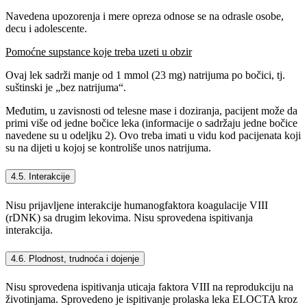
Navedena upozorenja i mere opreza odnose se na odrasle osobe,
decu i adolescente.
Pomoćne supstance koje treba uzeti u obzir
Ovaj lek sadrži manje od 1 mmol (23 mg) natrijuma po bočici, tj.
suštinski je „bez natrijuma“.
Međutim, u zavisnosti od telesne mase i doziranja, pacijent može da
primi više od jedne bočice leka (informacije o sadržaju jedne bočice
navedene su u odeljku 2). Ovo treba imati u vidu kod pacijenata koji
su na dijeti u kojoj se kontroliše unos natrijuma.
4.5. Interakcije
Nisu prijavljene interakcije humanogfaktora koagulacije VIII
(rDNK) sa drugim lekovima. Nisu sprovedena ispitivanja
interakcija.
4.6. Plodnost, trudnoća i dojenje
Nisu sprovedena ispitivanja uticaja faktora VIII na reprodukciju na
životinjama. Sprovedeno je ispitivanje prolaska leka ELOCTA kroz