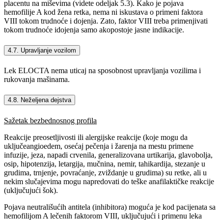
placentu na miševima (videte odeljak 5.3). Kako je pojava
hemofilije A kod žena retka, nema ni iskustava o primeni faktora
VIII tokom trudnoće i dojenja. Zato, faktor VIII treba primenjivati
tokom trudnoće idojenja samo akopostoje jasne indikacije.
4.7. Upravljanje vozilom
Lek ELOCTA nema uticaj na sposobnost upravljanja vozilima i
rukovanja mašinama.
4.8. Neželjena dejstva
Sažetak bezbednosnog profila
Reakcije preosetljivosti ili alergijske reakcije (koje mogu da
uključeangioedem, osećaj pečenja i žarenja na mestu primene
infuzije, jeza, napadi crvenila, generalizovana urtikarija, glavobolja,
osip, hipotenzija, letargija, mučnina, nemir, tahikardija, stezanje u
grudima, trnjenje, povraćanje, zviždanje u grudima) su retke, ali u
nekim slučajevima mogu napredovati do teške anafilaktičke reakcije
(uključujući šok).
Pojava neutrališućih antitela (inhibitora) moguća je kod pacijenata sa
hemofilijom A lečenih faktorom VIII, uključujući i primenu leka