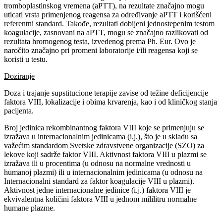
tromboplastinskog vremena (aPTT), na rezultate značajno mogu
uticati vrsta primenjenog reagensa za određivanje aPTT i korišćeni
referentni standard. Takođe, rezultati dobijeni jednostepenim testom
koagulacije, zasnovani na aPTT, mogu se značajno razlikovati od
rezultata hromogenog testa, izvedenog prema Ph. Eur. Ovo je
naročito značajno pri promeni laboratorije i/ili reagensa koji se
koristi u testu.
Doziranje
Doza i trajanje supstitucione terapije zavise od težine deficijencije
faktora VIII, lokalizacije i obima krvarenja, kao i od kliničkog stanja
pacijenta.
Broj jedinica rekombinantnog faktora VIII koje se primenjuju se
izražava u internacionalnim jedinicama (i.j.), što je u skladu sa
važećim standardom Svetske zdravstvene organizacije (SZO) za
lekove koji sadrže faktor VIII. Aktivnost faktora VIII u plazmi se
izražava ili u procentima (u odnosu na normalne vrednosti u
humanoj plazmi) ili u internacionalnim jedinicama (u odnosu na
Internacionalni standard za faktor koagulacije VIII u plazmi).
Aktivnost jedne internacionalne jedinice (i.j.) faktora VIII je
ekvivalentna količini faktora VIII u jednom mililitru normalne
humane plazme.