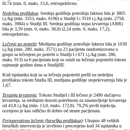
i0,74 (min. 0, maks. 15,6, retrospektivno.
Nedeljna profilaksa
: Srednja godišnja potrošnja faktora bila je 3805
i.j./kg (min. 3353, maks. 6196) u Studiji I i 3510 i.j./kg (min. 2758,
maks. 3984) u Studiji III. Srednja godišnja stopa krvarenja (ABR)
bila je 3,59 (min. 0, maks. 58,0) i2,24 (min. 0, maks. 17,2),
retrospektivno.
Lečenje po potrebi
: Medijana godišnje potrošnje faktora bila je 1039
i.j./kg (min. 280, maks. 3571) za 23 pacijenta randomizovana u
grupu sa lečenjem po potrebi u Studiji I i 671 i.j./kg (min. 286,
maks. 913) za 6 pacijenata koji su ostali na lečenju popotrebi tokom
najmanje godinu dana u StudijiIII.
Kod ispitanika koji su sa lečenja popotrebi prešli na nedeljnu
profilaksu tokom Studia III, medijana godišnje stopekrvarenja bila je
1,67.
Terapija krvarenja
: Tokom StudijeI i III lečeno je 2490 slučajeva
krvarenja, sa srednjom dozom potrebnom za zaustavljenje krvarenja
od 43,8 i.j./kg (min. 13,0, maks. 172,8). 79,2% prvih injekcija
ocenjeno je kao odlično ili dobro od strane pacijenata.
Perioperativno lečenje (hirurška profilaksa)
: Ukupno 48 velikih
hirurških intervencija je izvršeno i procenjeno kod 34 ispitanika u