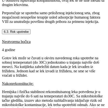
U odsustvu ispitivanja kompatibilnosti, ovaj lek se ne sme mešati sa
drugim lekovima.
Preporučuje se upotreba samo priloženog injekcionog seta, zbog
mogućnosti neuspešne terapije usled adsorpcije humanog faktora
VIII za unutrašnju površinu drugih pribora za primenu injekcija.
6.3. Rok upotrebe
Neotvorena bočica
4 godine
Gotov lek može se čuvati u okviru navedenog roka upotrebe na
sobnoj temeperaturi (do 30C) jednokratno u trajanju najviše do6
meseci. Na kutijileka zabeležiti datum kada je lek izvađen iz
frižidera. Jednom kad se lek izvadi iz frižidera, ne sme se više
vraćati u frižider.
Nakonrekonstitucije:
Hemijska i fizička stabilnost rekonstituisanog leka potvrđena je u
trajanju najviše do 6 sati na temeperaturi do30C. Sa mikrobiološke
tačke gledišta, izuzev ako metoda razblaživanja isključuje rizik od
mikrobiološke kontaminacije, lek treba upotrebiti odmah. Ako se ne