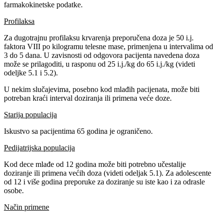
farmakokinetske podatke.
Profilaksa
Za dugotrajnu profilaksu krvarenja preporučena doza je 50 i.j.
faktora VIII po kilogramu telesne mase, primenjena u intervalima od
3 do 5 dana. U zavisnosti od odgovora pacijenta navedena doza
može se prilagoditi, u rasponu od 25 i.j./kg do 65 i.j./kg (videti
odeljke 5.1 i 5.2).
U nekim slučajevima, posebno kod mlađih pacijenata, može biti
potreban kraći interval doziranja ili primena veće doze.
Starija populacija
Iskustvo sa pacijentima 65 godina je ograničeno.
Pedijatrijska populacija
Kod dece mlađe od 12 godina može biti potrebno učestalije
doziranje ili primena većih doza (videti odeljak 5.1). Za adolescente
od 12 i više godina preporuke za doziranje su iste kao i za odrasle
osobe.
Način primene