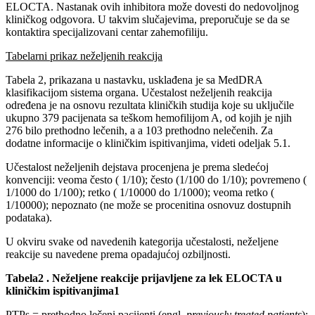
ELOCTA. Nastanak ovih inhibitora može dovesti do nedovoljnog
kliničkog odgovora. U takvim slučajevima, preporučuje se da se
kontaktira specijalizovani centar zahemofiliju.
Tabelarni prikaz neželjenih reakcija
Tabela 2, prikazana u nastavku, usklađena je sa MedDRA
klasifikacijom sistema organa. Učestalost neželjenih reakcija
određena je na osnovu rezultata kliničkih studija koje su uključile
ukupno 379 pacijenata sa teškom hemofilijom A, od kojih je njih
276 bilo prethodno lečenih, a a 103 prethodno nelečenih. Za
dodatne informacije o kliničkim ispitivanjima, videti odeljak 5.1.
Učestalost neželjenih dejstava procenjena je prema sledećoj
konvenciji: veoma često ( 1/10); često (1/100 do 1/10); povremeno (
1/1000 do 1/100); retko ( 1/10000 do 1/1000); veoma retko (
1/10000); nepoznato (ne može se procenitina osnovuz dostupnih
podataka).
U okviru svake od navedenih kategorija učestalosti, neželjene
reakcije su navedene prema opadajućoj ozbiljnosti.
Tabela2 . Neželjene reakcije prijavljene za lek ELOCTA u
kliničkim ispitivanjima1
PTPs = prethodno lečeni pacijenti (engl.
previously treated patients
);