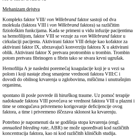
Mehanizam dejstva
Kompleks faktor VIII/
von Willebrand
faktor sastoji od dva
molekula (faktora VIII i
von Willebrand
faktora) sa različitim
fiziološkim funkcijama. Kada se primeni u vidu infuzije pacijentima
sa hemofilijom, faktor VIII se vezuje za
von Willebrand
faktor u
cirkulaciji pacijenta. Aktivirani faktor VIII deluje kao kofaktor za
aktivirani faktor IX, ubrzavajući konverziju faktora X u aktivirani
oblik. Aktivirani faktor X pretvara protrombin u trombin. Trombin
potom pretvara fibrinogen u fibrin tako se stvara krvni ugrušak.
Hemofilija A je nasledni poremećaj koagulacije koji je u vezi sa
polom i koji nastaje zbog smanjene vrednosti faktora VIII:C i
dovodi do obilnog krvarenja u zglobovima, mišićima i unutrašnjim
organima,
spontano ili posle povrede ili hirurškog traume. Uz pomoć terapije
nadoknade faktora VIII povećava se vrednost faktora VIII u plazmi i
time se omogućava privremeno korigovanje deficijencije ovog
faktora, a time i privremeno iščezava sklonost ka krvarenju.
Potrebno je napomenuti da se godišnja stopa krvarenja (engl.
annualied bleeding rate
, ABR) ne može upoređivati kod različitih
koncentracija faktora, kao ni kod različitih kliničkih studija.