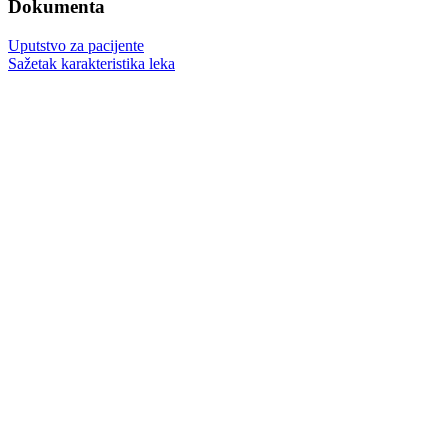
Dokumenta
Uputstvo za pacijente
Sažetak karakteristika leka