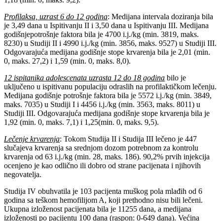
Profilaksa, uzrast 6 do 12 godina
: Medijana intervala doziranja bila
je 3,49 dana u Ispitivanju II i 3,50 dana u Ispitivanju III. Medijana
godišnjepotrošnje faktora bila je 4700 i.j./kg (min. 3819, maks.
8230) u Studiji II i 4990 i.j./kg (min. 3856, maks. 9527) u Studiji III.
Odgovarajuća medijana godišnje stope krvarenja bila je 2,01 (min.
0, maks. 27,2) i 1,59 (min. 0, maks. 8,0).
12 ispitanika adolescenata uzrasta 12 do 18 godina
bilo je
uključeno u ispitivanu populaciju odraslih na profilaktičkom lečenju.
Medijana godišnje potrošnje faktora bila je 5572 i.j./kg (min. 3849,
maks. 7035) u Studiji I i 4456 i.j./kg (min. 3563, maks. 8011) u
Studiji III. Odgovarajuća medijana godišnje stope krvarenja bila je
1,92 (min. 0, maks. 7,1) i 1,25(min. 0, maks. 9,5).
Lečenje krvarenja
: Tokom Studija II i Studija III lečeno je 447
slučajeva krvarenja sa srednjom dozom potrebnom za kontrolu
krvarenja od 63 i.j./kg (min. 28, maks. 186). 90,2% prvih injekcija
ocenjeno je kao odlično ili dobro od strane pacijenata i njihovih
negovatelja.
Studija IV obuhvatila je 103 pacijenta muškog pola mlađih od 6
godina sa teškom hemofilijom A, koji prethodno nisu bili lečeni.
Ukupna izloženost pacijenata bila je 11255 dana, a medijana
izloženosti po pacijentu 100 dana (raspon: 0-649 dana). Većina