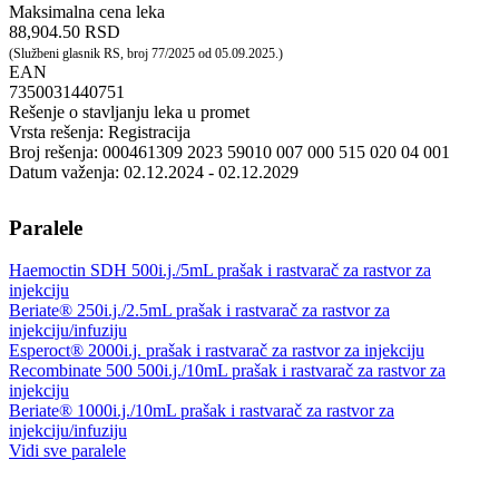
Maksimalna cena leka
88,904.50 RSD
(Službeni glasnik RS, broj 77/2025 od 05.09.2025.)
EAN
7350031440751
Rešenje o stavljanju leka u promet
Vrsta rešenja: Registracija
Broj rešenja: 000461309 2023 59010 007 000 515 020 04 001
Datum važenja: 02.12.2024 - 02.12.2029
Paralele
Haemoctin SDH 500i.j./5mL prašak i rastvarač za rastvor za
injekciju
Beriate® 250i.j./2.5mL prašak i rastvarač za rastvor za
injekciju/infuziju
Esperoct® 2000i.j. prašak i rastvarač za rastvor za injekciju
Recombinate 500 500i.j./10mL prašak i rastvarač za rastvor za
injekciju
Beriate® 1000i.j./10mL prašak i rastvarač za rastvor za
injekciju/infuziju
Vidi sve paralele