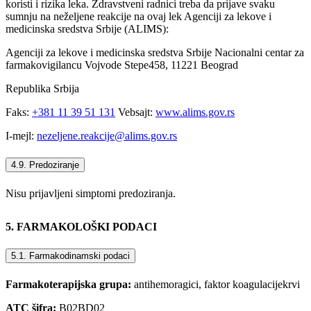
koristi i rizika leka. Zdravstveni radnici treba da prijave svaku
sumnju na neželjene reakcije na ovaj lek Agenciji za lekove i
medicinska sredstva Srbije (ALIMS):
Agenciji za lekove i medicinska sredstva Srbije Nacionalni centar za
farmakovigilancu Vojvode Stepe458, 11221 Beograd
Republika Srbija
Faks:
+381 11 39 51 131
Vebsajt:
www.alims.gov.rs
I-mejl:
nezeljene.reakcije@alims.gov.rs
4.9. Predoziranje
Nisu prijavljeni simptomi predoziranja.
5. FARMAKOLOŠKI PODACI
5.1. Farmakodinamski podaci
Farmakoterapijska grupa:
antihemoragici, faktor koagulacijekrvi
ATC šifra:
B02BD02