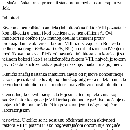
U slučaju šoka, treba primeniti standardnu medicinsku terapiju za
šok.
Inhibitori
Stvaranje neutrališućih antitela (inhibitora) na faktor VIII poznata je
komplikacija u terapiji kod pacijenata sa hemofilijom A. Ovi
inhibitori su obično IgG imunoglobulini usmereni protiv
prokoagulantne aktivnosti faktora VIII, izražavaju se u Bethesda
jedinicama (engl.
Bethesda Units,
BU) po mL plazme korišćenjem
modifikovanog testa. Rizik od nastanka inhibitora je u korelaciji sa
težinom bolesti i kao i sa izloženošću faktoru VIII, najveći je tokom
prvih 50 dana izloženosti, a postoji i kasnije, mada u manjoj meri.
Klinički značaj nastanka inhibitora zavisi od njihove koncentracije,
tako da je rizik od nedovoljnog kliničkog odgovora na lek manji ako
je vrednost inhibitora mala u odnosu na velikevrednosti inhibitora.
Generalno, kod svih pacijenata koji su na terapiji lekovima koji
sadrže faktor koagulacije VIII treba potrebno je pažljivo praćenje na
pojavu inhibitora i to kliničkim posmatranjem, i odgovarajućim
laboratorijskim
testovima. Ukoliko se ne postignu očekivani stepen aktivnosti
faktora VIII u plazmi ili ako odgovarajućom dozom nije moguće