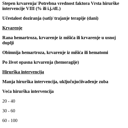
Stepen krvarenja/ Potrebna vrednost faktora Vrsta hirurške
intervencije VIII (% ili i.j./dL)
Učestalost doziranja (sati)/ trajanje terapije (dani)
Krvarenje
Rana hemartroza, krvarenje iz mišića ili krvarenje u usnoj
duplji
Obimnija hemartroza, krvarenje iz mišića ili hematomi
Po život opasna krvarenja (hemoragije)
Hirurška intervencija
Manja hirurška intervencija, uključujućiivađenje zuba
Veća hirurška intervencija
20 - 40
30 - 60
60 - 100