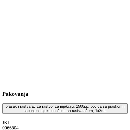
Pakovanja
prašak i rastvarač za rastvor za injekciju; 1500i.j.; bočica sa praškom i
napunjeni injekcioni špric sa rastvaračem, 1x3mL
JKL
‍0066804