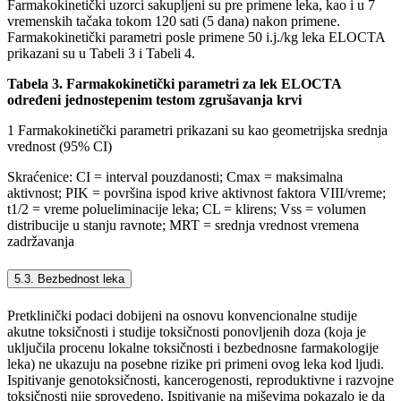
Farmakokinetički uzorci sakupljeni su pre primene leka, kao i u 7
vremenskih tačaka tokom 120 sati (5 dana) nakon primene.
Farmakokinetički parametri posle primene 50 i.j./kg leka ELOCTA
prikazani su u Tabeli 3 i Tabeli 4.
Tabela 3. Farmakokinetički parametri za lek ELOCTA
određeni jednostepenim testom zgrušavanja krvi
1 Farmakokinetički parametri prikazani su kao geometrijska srednja
vrednost (95% CI)
Skraćenice: CI = interval pouzdanosti; Cmax = maksimalna
aktivnost; PIK = površina ispod krive aktivnost faktora VIII/vreme;
t1/2 = vreme polueliminacije leka; CL = klirens; Vss = volumen
distribucije u stanju ravnote; MRT = srednja vrednost vremena
zadržavanja
5.3. Bezbednost leka
Pretklinički podaci dobijeni na osnovu konvencionalne studije
akutne toksičnosti i studije toksičnosti ponovljenih doza (koja je
uključila procenu lokalne toksičnosti i bezbednosne farmakologije
leka) ne ukazuju na posebne rizike pri primeni ovog leka kod ljudi.
Ispitivanje genotoksičnosti, kancerogenosti, reproduktivne i razvojne
toksičnosti nije sprovedeno. Ispitivanje na miševima pokazalo je da