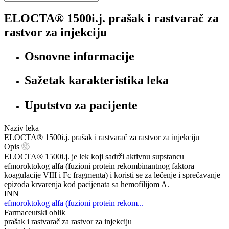
ELOCTA® 1500i.j. prašak i rastvarač za
rastvor za injekciju
Osnovne informacije
Sažetak karakteristika leka
Uputstvo za pacijente
Naziv leka
ELOCTA® 1500i.j. prašak i rastvarač za rastvor za injekciju
Opis
ELOCTA® 1500i.j. je lek koji sadrži aktivnu supstancu
efmoroktokog alfa (fuzioni protein rekombinantnog faktora
koagulacije VIII i Fc fragmenta) i koristi se za lečenje i sprečavanje
epizoda krvarenja kod pacijenata sa hemofilijom A.
INN
efmoroktokog alfa (fuzioni protein rekom...
Farmaceutski oblik
prašak i rastvarač za rastvor za injekciju