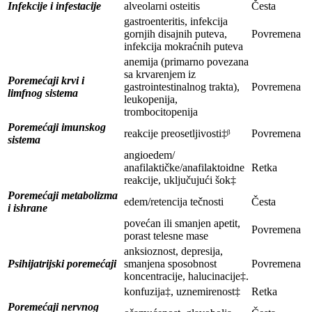
Infekcije i infestacije
alveolarni osteitis
Česta
gastroenteritis, infekcija
gornjih disajnih puteva,
Povremena
infekcija mokraćnih puteva
anemija (primarno povezana
sa krvarenjem iz
Poremećaji krvi i
gastrointestinalnog trakta),
Povremena
limfnog sistema
leukopenija,
trombocitopenija
Poremećaji imunskog
reakcije preosetljivosti‡ᵝ
Povremena
sistema
angioedem/
anafilaktičke/anafilaktoidne
Retka
reakcije, uključujući šok‡
Poremećaji metabolizma
edem/retencija tečnosti
Česta
i ishrane
povećan ili smanjen apetit,
Povremena
porast telesne mase
anksioznost, depresija,
Psihijatrijski poremećaji
smanjena sposobnost
Povremena
koncentracije, halucinacije‡.
konfuzija‡, uznemirenost‡
Retka
Poremećaji nervnog