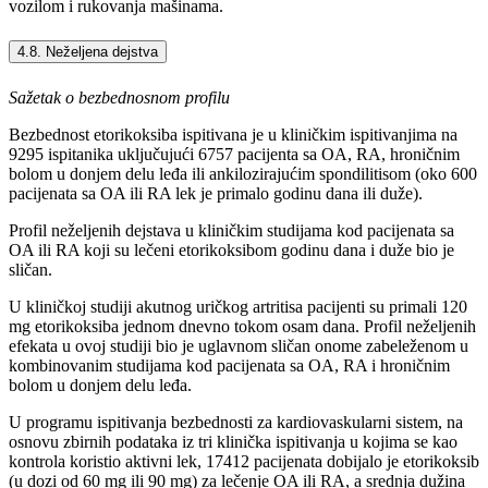
vozilom i rukovanja mašinama.
4.8. Neželjena dejstva
Sažetak o bezbednosnom profilu
Bezbednost etorikoksiba ispitivana je u kliničkim ispitivanjima na
9295 ispitanika uključujući 6757 pacijenta sa OA, RA, hroničnim
bolom u donjem delu leđa ili ankilozirajućim spondilitisom (oko 600
pacijenata sa OA ili RA lek je primalo godinu dana ili duže).
Profil neželjenih dejstava u kliničkim studijama kod pacijenata sa
OA ili RA koji su lečeni etorikoksibom godinu dana i duže bio je
sličan.
U kliničkoj studiji akutnog uričkog artritisa pacijenti su primali 120
mg etorikoksiba jednom dnevno tokom osam dana. Profil neželjenih
efekata u ovoj studiji bio je uglavnom sličan onome zabeleženom u
kombinovanim studijama kod pacijenata sa OA, RA i hroničnim
bolom u donjem delu leđa.
U programu ispitivanja bezbednosti za kardiovaskularni sistem, na
osnovu zbirnih podataka iz tri klinička ispitivanja u kojima se kao
kontrola koristio aktivni lek, 17412 pacijenata dobijalo je etorikoksib
(u dozi od 60 mg ili 90 mg) za lečenje OA ili RA, a srednja dužina