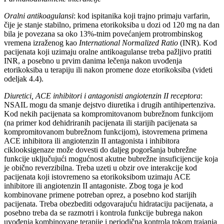
Oralni antikoagulansi
: kod ispitanika koji trajno primaju varfarin,
čije je stanje stabilno, primena etorikoksiba u dozi od 120 mg na dan
bila je povezana sa oko 13%-tnim povećanjem protrombinskog
vremena izraženog kao
International Normalized Ratio
(INR). Kod
pacijenata koji uzimaju oralne antikoagulanse treba pažljivo pratiti
INR, a posebno u prvim danima lečenja nakon uvođenja
etorikoksiba u terapiju ili nakon promene doze etorikoksiba (videti
odeljak 4.4).
Diuretici, ACE inhibitori i antagonisti angiotenzin II receptora
:
NSAIL mogu da smanje dejstvo diuretika i drugih antihipertenziva.
Kod nekih pacijenata sa kompromitovanom bubrežnom funkcijom
(na primer kod dehidriranih pacijenata ili starijih pacijenata sa
kompromitovanom bubrežnom funkcijom), istovremena primena
ACE inhibitora ili angiotenzin II antagonista i inhibitora
ciklooksigenaze može dovesti do daljeg pogoršanja bubrežne
funkcije uključujući mogućnost akutne bubrežne insuficijencije koja
je obično reverzibilna. Treba uzeti u obzir ove interakcije kod
pacijenata koji istovremeno sa etorikoksibom uzimaju ACE
inhibitore ili angiotenzin II antagoniste. Zbog toga je kod
kombinovane primene potreban oprez, a posebno kod starijih
pacijenata. Treba obezbediti odgovarajuću hidrataciju pacijenata, a
posebno treba da se razmotri i kontrola funkcije bubrega nakon
uvođenja kombinovane terapije i periodična kontrola tokom trajanja