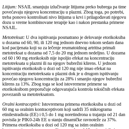
Litijum:
NSAIL smanjuju izlučivanje litijuma preko bubrega pa time
povećavaju njegovu koncentraciju u plazmi. Zbog toga, po potrebi,
treba ponovo kontrolisati nivo litijuma u krvi i prilagođavati njegovu
dozu u vreme kombinovane terapije kao i nakon prestanka primene
NSAIL.
Metotreksat:
U dva ispitivanja posmatrano je delovanje etorikoksiba
u dozama od 60, 90, ili 120 mg jednom dnevno tokom sedam dana
kod pacijenata koji su za lečenje reumatoidnog artritisa primali
metotreksat u dozama od 7,5 do 20 mg jednom nedeljno. U dozama
od 60 i 90 mg etorikoksib nije ispoljio efekat na koncentraciju
metotreksata u plazmi ili na njegov bubrežni klirens. U jednom
ispitivanju etorikoksib u dozi od 120 mg nije imao efekat na
koncentraciju metotreksata u plazmi dok je u drugom ispitivanju
povećao njegovu koncentraciju za 28% i smanjio njegov bubrežni
klirens za 13%. Zbog toga se kod istovremene primene sa
etorikoksibom preporučuje odgovarajuća kontrola toksičnih efekata
povezanih sa metotreksatom.
Oralni kontraceptivi:
Istovremena primena etorikoksiba u dozi od
60 mg sa oralnim kontraceptivom koji sadrži 35 mikrograma
etinilestradiola (EE) i 0,5 do 1 mg noretindrona u trajanju od 21 dan
povisila je PIK0-24h EE u stanju dinamičke ravnoteže za 37%.
Primena etorikoksiba u dozi od 120 mg sa istim oralnim