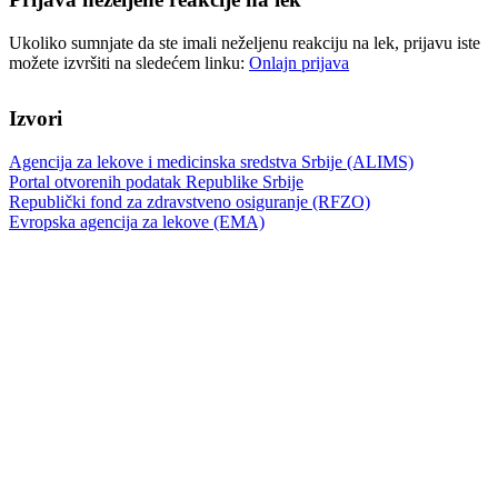
Ukoliko sumnjate da ste imali neželjenu reakciju na lek, prijavu iste
možete izvršiti na sledećem linku:
Onlajn prijava
Izvori
Agencija za lekove i medicinska sredstva Srbije (ALIMS)
Portal otvorenih podatak Republike Srbije
Republički fond za zdravstveno osiguranje (RFZO)
Evropska agencija za lekove (EMA)