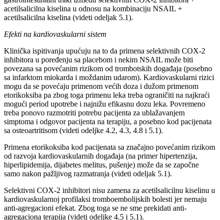
acetilsalicilna kiselina u odnosu na kombinaciju NSAIL +
acetilsalicilna kiselina (videti odeljak 5.1).
Efekti na kardiovaskularni sistem
Klinička ispitivanja upućuju na to da primena selektivnih COX-2
inhibitora u poređenju sa placebom i nekim NSAIL može biti
povezana sa povećanim rizikom od trombotskih događaja (posebno
sa infarktom miokarda i moždanim udarom). Kardiovaskularni rizici
mogu da se povećaju primenom većih doza i dužom primenom
etorikoksiba pa zbog toga primenu leka treba ograničiti na najkraći
mogući period upotrebe i najnižu efikasnu dozu leka. Povremeno
treba ponovo razmotriti potrebu pacijenta za ublažavanjem
simptoma i odgovor pacijenta na terapiju, a posebno kod pacijenata
sa osteoartritisom (videti odeljke 4.2, 4.3, 4.8 i 5.1).
Primena etorikoksiba kod pacijenata sa značajno povećanim rizikom
od razvoja kardiovaskularnih događaja (na primer hipertenzija,
hiperlipidemija, dijabetes melitus, pušenje) može da se započne
samo nakon pažljivog razmatranja (videti odeljak 5.1).
Selektivni COX-2 inhibitori nisu zamena za acetilsalicilnu kiselinu u
kardiovaskularnoj profilaksi tromboembolijskih bolesti jer nemaju
anti-agregacioni efekat. Zbog toga se ne sme prekidati anti-
agregaciona terapija (videti odeljke 4.5 i 5.1).