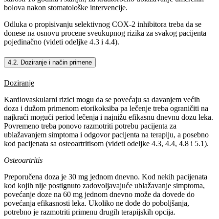
bolova nakon stomatološke intervencije.
Odluka o propisivanju selektivnog COX-2 inhibitora treba da se
donese na osnovu procene sveukupnog rizika za svakog pacijenta
pojedinačno (videti odeljke 4.3 i 4.4).
4.2. Doziranje i način primene
Doziranje
Kardiovaskularni rizici mogu da se povećaju sa davanjem većih
doza i dužom primenom etorikoksiba pa lečenje treba ograničiti na
najkraći mogući period lečenja i najnižu efikasnu dnevnu dozu leka.
Povremeno treba ponovo razmotriti potrebu pacijenta za
ublažavanjem simptoma i odgovor pacijenta na terapiju, a posebno
kod pacijenata sa osteoartritisom (videti odeljke 4.3, 4.4, 4.8 i 5.1).
Osteoartritis
Preporučena doza je 30 mg jednom dnevno. Kod nekih pacijenata
kod kojih nije postignuto zadovoljavajuće ublažavanje simptoma,
povećanje doze na 60 mg jednom dnevno može da dovede do
povećanja efikasnosti leka. Ukoliko ne dođe do poboljšanja,
potrebno je razmotriti primenu drugih terapijskih opcija.