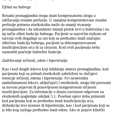
Efekat na bubrege
Renalni prostaglandini mogu imati kompenzatornu ulogu u
održavanju renalne perfuzije. U stanjima kompromitovane renalne
perfuzije primena etorikoksiba može da smanji stvaranje
prostaglandina i da sekundarno smanji protok krvi u bubrezima i na
taj način ošteti funkciju bubrega. Pacijenti sa najvećim rizikom od
razvoja ovih događaja su oni koji su prethodno imali značajno
oštećenu funkciju bubrega, pacijenti sa dekompenzovanom
insuficijencijom srca ili sa cirozom. Kod ovih pacijenata treba
razmotriti praćenje bubrežne funkcije.
Zadržavanje tečnosti, edem i hipertenzija
Kao i kod drugih lekova koji inhibiraju sintezu prostaglandina, kod
pacijenata koji su primali etorikoksib zabeleženi su slučajevi
retencije tečnosti, edema i hipertenzije. Svi nesteroidni
antiinflamatorni lekovi, uključujući i etorikoksib, mogu biti povezani
sa novom pojavom ili ponovljenom kongestivnom srčanom
insuficijencijom. Za informacije o dozno-zavisnom odgovoru na
etorikoksib pogledajte odeljak 5.1. Poseban oprez treba primeniti
kod pacijenata koji su prethodno imali insuficijenciju srca,
disfunkciju leve komore ili hipertenziju, kao i kod pacijenata koji su
iz bilo kog razloga prethodno imali edem. Ako se pojave klinički