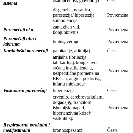
ošamućenost, glavobolja
Česta
sistema
disgeuzija, nesanica,
parestezija/ hipestezija,
Povremena
somnolencija
zamagljen vid,
Poremećaji oka
Povremena
konjunktivitis
Poremećaji uha i
tinitus, vertigo
Povremena
labirinta
Kardiološki poremećaji
palpitacije, aritmija‡
Česta
atrijalna fibrilacija,
tahikardija‡ kongestivna
srčana insuficijencija,
Povremena
nespecifične promene na
EKG-u, angina pektoris‡,
infarkt miokarda‡
Vaskularni poremećaji
hipertenzija
Česta
crvenilo, cerebrovaskularni
događaji§, tranzitorni
ishemijski napad,
Povremena
hipertenzivna kriza‡
vaskulitis‡
Respiratorni, torakalni i
medijastinalni
bronhospazam‡
Česta