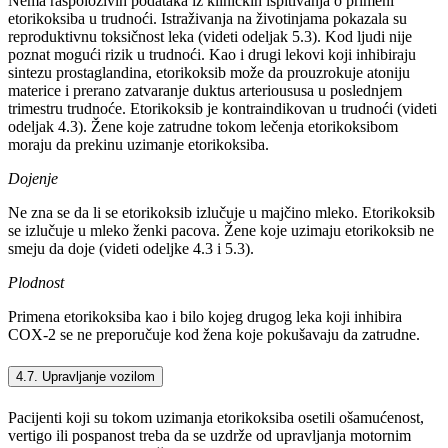
Nema raspoloživih podataka iz kliničkih ispitivanja o primeni
etorikoksiba u trudnoći. Istraživanja na životinjama pokazala su
reproduktivnu toksičnost leka (videti odeljak 5.3). Kod ljudi nije
poznat mogući rizik u trudnoći. Kao i drugi lekovi koji inhibiraju
sintezu prostaglandina, etorikoksib može da prouzrokuje atoniju
materice i prerano zatvaranje duktus arterioususa u poslednjem
trimestru trudnoće. Etorikoksib je kontraindikovan u trudnoći (videti
odeljak 4.3). Žene koje zatrudne tokom lečenja etorikoksibom
moraju da prekinu uzimanje etorikoksiba.
Dojenje
Ne zna se da li se etorikoksib izlučuje u majčino mleko. Etorikoksib
se izlučuje u mleko ženki pacova. Žene koje uzimaju etorikoksib ne
smeju da doje (videti odeljke 4.3 i 5.3).
Plodnost
Primena etorikoksiba kao i bilo kojeg drugog leka koji inhibira
COX-2 se ne preporučuje kod žena koje pokušavaju da zatrudne.
4.7. Upravljanje vozilom
Pacijenti koji su tokom uzimanja etorikoksiba osetili ošamućenost,
vertigo ili pospanost treba da se uzdrže od upravljanja motornim