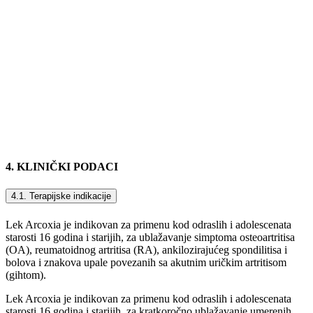
4. KLINIČKI PODACI
4.1. Terapijske indikacije
Lek Arcoxia je indikovan za primenu kod odraslih i adolescenata
starosti 16 godina i starijih, za ublažavanje simptoma osteoartritisa
(OA), reumatoidnog artritisa (RA), ankilozirajućeg spondilitisa i
bolova i znakova upale povezanih sa akutnim uričkim artritisom
(gihtom).
Lek Arcoxia je indikovan za primenu kod odraslih i adolescenata
starosti 16 godina i starijih, za kratkoročno ublažavanje umerenih