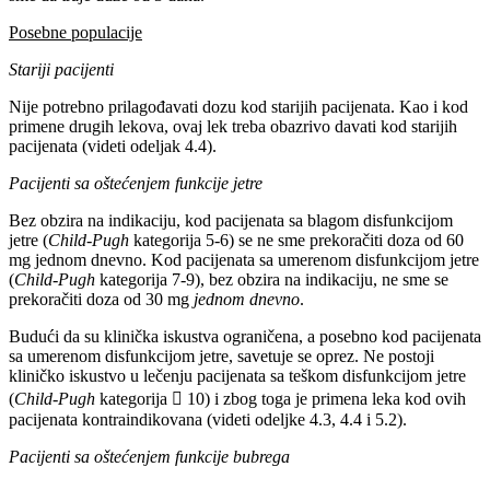
Posebne populacije
Stariji pacijenti
Nije potrebno prilagođavati dozu kod starijih pacijenata. Kao i kod
primene drugih lekova, ovaj lek treba obazrivo davati kod starijih
pacijenata (videti odeljak 4.4).
Pacijenti sa oštećenjem funkcije jetre
Bez obzira na indikaciju, kod pacijenata sa blagom disfunkcijom
jetre (
Child-Pugh
kategorija 5-6) se ne sme prekoračiti doza od 60
mg jednom dnevno. Kod pacijenata sa umerenom disfunkcijom jetre
(
Child-Pugh
kategorija 7-9), bez obzira na indikaciju, ne sme se
prekoračiti doza od 30 mg
jednom dnevno
.
Budući da su klinička iskustva ograničena, a posebno kod pacijenata
sa umerenom disfunkcijom jetre, savetuje se oprez. Ne postoji
kliničko iskustvo u lečenju pacijenata sa teškom disfunkcijom jetre
(
Child-Pugh
kategorija  10) i zbog toga je primena leka kod ovih
pacijenata kontraindikovana (videti odeljke 4.3, 4.4 i 5.2).
Pacijenti sa oštećenjem funkcije bubrega