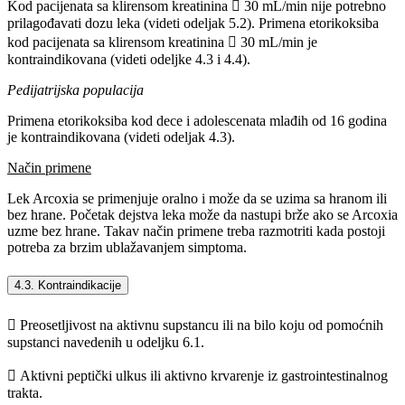
Kod pacijenata sa klirensom kreatinina  30 mL/min nije potrebno
prilagođavati dozu leka (videti odeljak 5.2). Primena etorikoksiba
kod pacijenata sa klirensom kreatinina  30 mL/min je
kontraindikovana (videti odeljke 4.3 i 4.4).
Pedijatrijska populacija
Primena etorikoksiba kod dece i adolescenata mlađih od 16 godina
je kontraindikovana (videti odeljak 4.3).
Način primene
Lek Arcoxia se primenjuje oralno i može da se uzima sa hranom ili
bez hrane. Početak dejstva leka može da nastupi brže ako se Arcoxia
uzme bez hrane. Takav način primene treba razmotriti kada postoji
potreba za brzim ublažavanjem simptoma.
4.3. Kontraindikacije
 Preosetljivost na aktivnu supstancu ili na bilo koju od pomoćnih
supstanci navedenih u odeljku 6.1.
 Aktivni peptički ulkus ili aktivno krvarenje iz gastrointestinalnog
trakta.