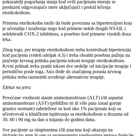
pokazatelji pogoršanja stanja kod ovih pacijenata moraju se
preduzeti odgovarajuće mere uključujući i prekid lečenja
etorikoksibom.
Primena etorikoksiba može da bude povezana sa hipertenzijom koja
je učestalija i izraženija nego kod primene nekih drugih NSAIL i
selektivnih COX-2 inhibitora, a posebno kod primene visokih doza
leka.
Zbog toga, pre terapije etorikoksibom treba kontrolisati hipertenziju
kod pacijenta (videti odeljak 4.3) i treba obratiti posebnu pažnju na
praćenje krvnog pritiska pacijenta tokom terapije etorikoksibom.
Krvni pritisak treba pratiti tokom dve nedelje od inicijacije terapije i
periodično posle toga. Ako dođe do značajnog porasta krvnog
pritiska treba razmotriti uvođenje alternativne terapije.
Efekat na jetru
Povećane vrednosti alanin aminotransferaze (ALT) i/ili aspartat
aminotransferaze (AST) (približno tri ili više puta iznad gornje
granice normale) zabeležene su kod oko 1% pacijenata koji su
učestvovali u kliničkom ispitivanju sa etorikoksibom u dozama od
30, 60 i 90 mg na dan u trajanju do godinu dana.
Sve pacijente sa simptomima i/ili znacima koji ukazuju na
disfunkciju jetre ili one sa promenjenim vrednostima testova funkcije