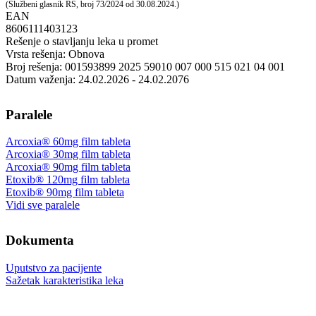
(Službeni glasnik RS, broj 73/2024 od 30.08.2024.)
EAN
8606111403123
Rešenje o stavljanju leka u promet
Vrsta rešenja: Obnova
Broj rešenja: 001593899 2025 59010 007 000 515 021 04 001
Datum važenja: 24.02.2026 - 24.02.2076
Paralele
Arcoxia® 60mg film tableta
Arcoxia® 30mg film tableta
Arcoxia® 90mg film tableta
Etoxib® 120mg film tableta
Etoxib® 90mg film tableta
Vidi sve paralele
Dokumenta
Uputstvo za pacijente
Sažetak karakteristika leka