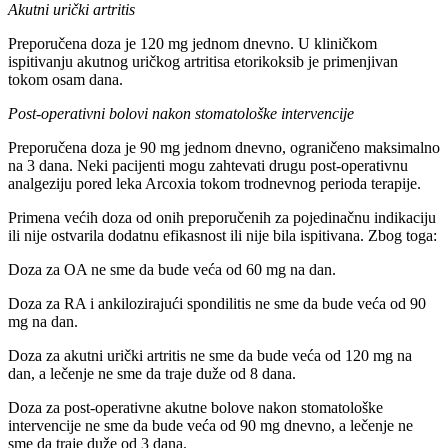
Akutni urički artritis
Preporučena doza je 120 mg jednom dnevno. U kliničkom
ispitivanju akutnog uričkog artritisa etorikoksib je primenjivan
tokom osam dana.
Post-operativni bolovi nakon stomatološke intervencije
Preporučena doza je 90 mg jednom dnevno, ograničeno maksimalno
na 3 dana. Neki pacijenti mogu zahtevati drugu post-operativnu
analgeziju pored leka Arcoxia tokom trodnevnog perioda terapije.
Primena većih doza od onih preporučenih za pojedinačnu indikaciju
ili nije ostvarila dodatnu efikasnost ili nije bila ispitivana. Zbog toga:
Doza za OA ne sme da bude veća od 60 mg na dan.
Doza za RA i ankilozirajući spondilitis ne sme da bude veća od 90
mg na dan.
Doza za akutni urički artritis ne sme da bude veća od 120 mg na
dan, a lečenje ne sme da traje duže od 8 dana.
Doza za post-operativne akutne bolove nakon stomatološke
intervencije ne sme da bude veća od 90 mg dnevno, a lečenje ne
sme da traje duže od 3 dana.