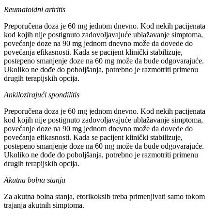
Reumatoidni artritis
Preporučena doza je 60 mg jednom dnevno. Kod nekih pacijenata
kod kojih nije postignuto zadovoljavajuće ublažavanje simptoma,
povećanje doze na 90 mg jednom dnevno može da dovede do
povećanja efikasnosti. Kada se pacijent klinički stabilizuje,
postepeno smanjenje doze na 60 mg može da bude odgovarajuće.
Ukoliko ne dođe do poboljšanja, potrebno je razmotriti primenu
drugih terapijskih opcija.
Ankilozirajući spondilitis
Preporučena doza je 60 mg jednom dnevno. Kod nekih pacijenata
kod kojih nije postignuto zadovoljavajuće ublažavanje simptoma,
povećanje doze na 90 mg jednom dnevno može da dovede do
povećanja efikasnosti. Kada se pacijent klinički stabilizuje,
postepeno smanjenje doze na 60 mg može da bude odgovarajuće.
Ukoliko ne dođe do poboljšanja, potrebno je razmotriti primenu
drugih terapijskih opcija.
Akutna bolna stanja
Za akutna bolna stanja, etorikoksib treba primenjivati samo tokom
trajanja akutnih simptoma.