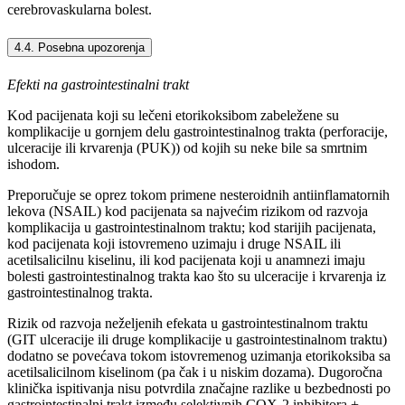
cerebrovaskularna bolest.
4.4. Posebna upozorenja
Efekti na gastrointestinalni trakt
Kod pacijenata koji su lečeni etorikoksibom zabeležene su
komplikacije u gornjem delu gastrointestinalnog trakta (perforacije,
ulceracije ili krvarenja (PUK)) od kojih su neke bile sa smrtnim
ishodom.
Preporučuje se oprez tokom primene nesteroidnih antiinflamatornih
lekova (NSAIL) kod pacijenata sa najvećim rizikom od razvoja
komplikacija u gastrointestinalnom traktu; kod starijih pacijenata,
kod pacijenata koji istovremeno uzimaju i druge NSAIL ili
acetilsalicilnu kiselinu, ili kod pacijenata koji u anamnezi imaju
bolesti gastrointestinalnog trakta kao što su ulceracije i krvarenja iz
gastrointestinalnog trakta.
Rizik od razvoja neželjenih efekata u gastrointestinalnom traktu
(GIT ulceracije ili druge komplikacije u gastrointestinalnom traktu)
dodatno se povećava tokom istovremenog uzimanja etorikoksiba sa
acetilsalicilnom kiselinom (pa čak i u niskim dozama). Dugoročna
klinička ispitivanja nisu potvrdila značajne razlike u bezbednosti po
gastrointestinalni trakt između selektivnih COX-2 inhibitora +