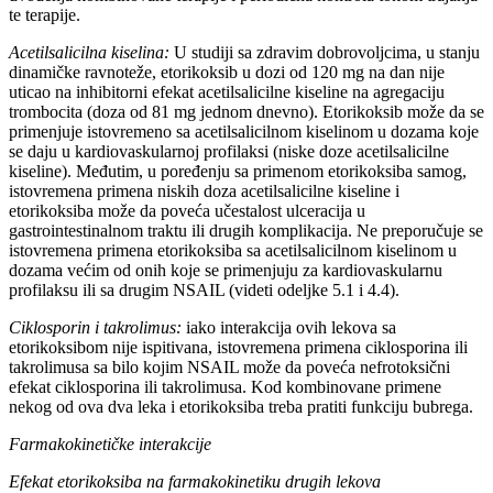
te terapije.
Acetilsalicilna kiselina:
U studiji sa zdravim dobrovoljcima, u stanju
dinamičke ravnoteže, etorikoksib u dozi od 120 mg na dan nije
uticao na inhibitorni efekat acetilsalicilne kiseline na agregaciju
trombocita (doza od 81 mg jednom dnevno). Etorikoksib može da se
primenjuje istovremeno sa acetilsalicilnom kiselinom u dozama koje
se daju u kardiovaskularnoj profilaksi (niske doze acetilsalicilne
kiseline). Međutim, u poređenju sa primenom etorikoksiba samog,
istovremena primena niskih doza acetilsalicilne kiseline i
etorikoksiba može da poveća učestalost ulceracija u
gastrointestinalnom traktu ili drugih komplikacija. Ne preporučuje se
istovremena primena etorikoksiba sa acetilsalicilnom kiselinom u
dozama većim od onih koje se primenjuju za kardiovaskularnu
profilaksu ili sa drugim NSAIL (videti odeljke 5.1 i 4.4).
Ciklosporin i takrolimus:
iako interakcija ovih lekova sa
etorikoksibom nije ispitivana, istovremena primena ciklosporina ili
takrolimusa sa bilo kojim NSAIL može da poveća nefrotoksični
efekat ciklosporina ili takrolimusa. Kod kombinovane primene
nekog od ova dva leka i etorikoksiba treba pratiti funkciju bubrega.
Farmakokinetičke interakcije
Efekat etorikoksiba na farmakokinetiku drugih lekova