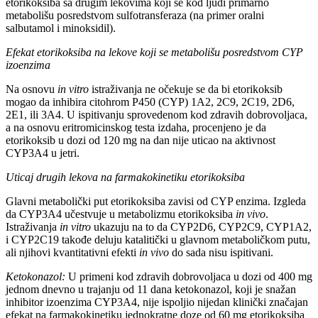
etorikoksiba sa drugim lekovima koji se kod ljudi primarno
metabolišu posredstvom sulfotransferaza (na primer oralni
salbutamol i minoksidil).
Efekat etorikoksiba na lekove koji se metabolišu posredstvom CYP
izoenzima
Na osnovu
in vitro
istraživanja ne očekuje se da bi etorikoksib
mogao da inhibira citohrom P450 (CYP) 1A2, 2C9, 2C19, 2D6,
2E1, ili 3A4. U ispitivanju sprovedenom kod zdravih dobrovoljaca,
a na osnovu eritromicinskog testa izdaha, procenjeno je da
etorikoksib u dozi od 120 mg na dan nije uticao na aktivnost
CYP3A4 u jetri.
Uticaj drugih lekova na farmakokinetiku etorikoksiba
Glavni metabolički put etorikoksiba zavisi od CYP enzima. Izgleda
da CYP3A4 učestvuje u metabolizmu etorikoksiba
in vivo
.
Istraživanja
in vitro
ukazuju na to da CYP2D6, CYP2C9, CYP1A2,
i CYP2C19 takođe deluju katalitički u glavnom metaboličkom putu,
ali njihovi kvantitativni efekti
in vivo
do sada nisu ispitivani.
Ketokonazol:
U primeni kod zdravih dobrovoljaca u dozi od 400 mg
jednom dnevno u trajanju od 11 dana ketokonazol, koji je snažan
inhibitor izoenzima CYP3A4, nije ispoljio nijedan klinički značajan
efekat na farmakokinetiku jednokratne doze od 60 mg etorikoksiba