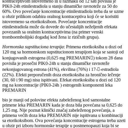
kontraceptivom istovremeno ili u razmaku od 12 sati povisila je
PIK0-24h etinilestradiola u stanju dinamičke ravnoteže za 50 do
60%. Ovo povećanje koncentracije etinilestradiola treba da se uzme
u obzir prilikom odabira oralnog kontraceptiva koji će se koristiti
istovremeno sa etorikoksibom. Povećanje koncentracije
etinilestradiola može da dovede do učestalijih neželjenih efekata
povezanih sa oralnim kontraceptivima (na primer venski
tromboembolijski događaj kod žena iz rizičnih grupa).
Hormonska supstituciona terapija
: Primena etorikoksiba u dozi od
120 mg sa hormonskom supstitucionom terapijom koja se sastoji od
konjugovanih estrogena (0,625 mg PREMARIN) tokom 28 dana
povisila je prosečni PIK0-24h u stanju dinamičke ravnoteže
nekonjugovanog estrona (41%), ekvilina (76%) i 17--estradiola
(22%). Efekti preporučenih doza etorikoksiba za hronično lečenje
(30, 60 i 90 mg) nisu ispitivani. Efekat etorikoksiba u dozi od 120
mg na koncentracije (PIK0-24h ) estrogenih komponenti leka
PREMARIN
bio je manji od polovine efekta zabeleženog kod samostalne
primene leka PREMARIN kada je doza bila povećana sa 0,625 do
1,25 mg. Nije poznat klinički značaj zabeleženog povećanja, a
primena većih doza leka PREMARIN nije ispitivana u kombinaciji
sa etorikoksibom. Ova povećanja koncentracije estrogena treba uzeti
u obzir pri izboru hormonske terapije u postmenopauzi koja bi se