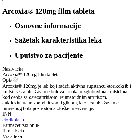
Arcoxia® 120mg film tableta
Osnovne informacije
Sažetak karakteristika leka
Uputstvo za pacijente
Naziv leka
Arcoxia® 120mg film tableta
Opis
Arcoxia® 120mg je lek koji sadrži aktivnu supstancu etorikoksib i
koristi se za ublažavanje bolova i otoka u zglobovima i mišićima
kod osoba sa osteoartritisom, reumatoidnim artritisom,
ankilozirajućim spondilitisom i gihtom, kao i za ublažavanje
umerenog bola posle stomatološke intervencije.
INN
etorikoksib
Farmaceutski oblik
film tableta
Vrsta leka