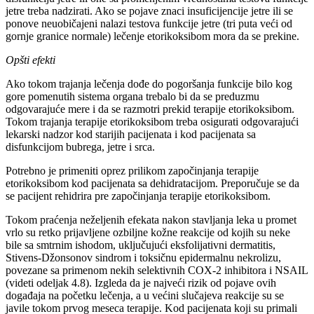
jetre treba nadzirati. Ako se pojave znaci insuficijencije jetre ili se
ponove neuobičajeni nalazi testova funkcije jetre (tri puta veći od
gornje granice normale) lečenje etorikoksibom mora da se prekine.
Opšti efekti
Ako tokom trajanja lečenja dođe do pogoršanja funkcije bilo kog
gore pomenutih sistema organa trebalo bi da se preduzmu
odgovarajuće mere i da se razmotri prekid terapije etorikoksibom.
Tokom trajanja terapije etorikoksibom treba osigurati odgovarajući
lekarski nadzor kod starijih pacijenata i kod pacijenata sa
disfunkcijom bubrega, jetre i srca.
Potrebno je primeniti oprez prilikom započinjanja terapije
etorikoksibom kod pacijenata sa dehidratacijom. Preporučuje se da
se pacijent rehidrira pre započinjanja terapije etorikoksibom.
Tokom praćenja neželjenih efekata nakon stavljanja leka u promet
vrlo su retko prijavljene ozbiljne kožne reakcije od kojih su neke
bile sa smtrnim ishodom, uključujući eksfolijativni dermatitis,
Stivens-Džonsonov sindrom i toksičnu epidermalnu nekrolizu,
povezane sa primenom nekih selektivnih COX-2 inhibitora i NSAIL
(videti odeljak 4.8). Izgleda da je najveći rizik od pojave ovih
događaja na početku lečenja, a u većini slučajeva reakcije su se
javile tokom prvog meseca terapije. Kod pacijenata koji su primali