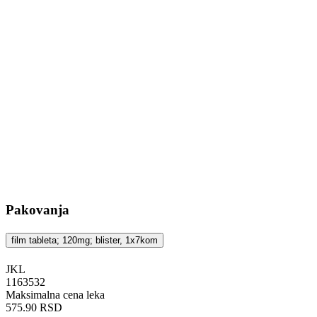
Pakovanja
film tableta; 120mg; blister, 1x7kom
JKL
‍1163532
Maksimalna cena leka
575.90 RSD