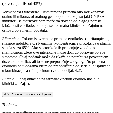
(povećanje PIK od 43%).
Vorikonazol i mikonazol:
Istovremena primena bilo vorikonazola
oralno ili mikonazol oralnog gela topikalno, koji su jaki CYP 3A4
inhibitori, sa etorikoksibom može da dovede do blagog porasta u
izloženosti etorikoksibu, koje se ne smatra klinički značajnim na
osnovu objavljenih podataka.
Rifampicin:
Tokom istovremene primene etorikoksiba i rifampicina,
snažnog induktora CYP enzima, koncentracija etorikoksiba u plazmi
snizila se za 65%. Ako se etorikoksib primenjuje zajedno sa
rifampicinom zbog ove interakcije može doći do ponovne pojave
simptoma. Ovaj podatak može da ukaže na potrebu za povećanjem
doze etorikoksiba, ali to se ne preporučuje zbog toga što primena
etorikoksiba u dozama višim od preporučenih do sada nije ispitivana
u kombinaciji sa rifampicinom (videti odeljak 4.2).
Antacidi:
uticaj antacida na farmakokinetiku etorikoksiba nije
klinički značajan.
4.6. Plodnost, trudnoća i dojenje
Trudnoća