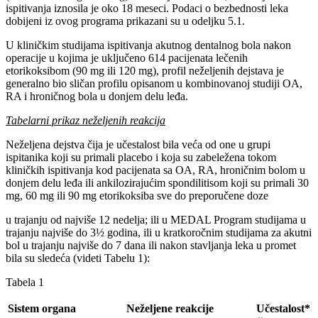
ispitivanja iznosila je oko 18 meseci. Podaci o bezbednosti leka
dobijeni iz ovog programa prikazani su u odeljku 5.1.
U kliničkim studijama ispitivanja akutnog dentalnog bola nakon
operacije u kojima je uključeno 614 pacijenata lečenih
etorikoksibom (90 mg ili 120 mg), profil neželjenih dejstava je
generalno bio sličan profilu opisanom u kombinovanoj studiji OA,
RA i hroničnog bola u donjem delu leđa.
Tabelarni prikaz neželjenih reakcija
Neželjena dejstva čija je učestalost bila veća od one u grupi
ispitanika koji su primali placebo i koja su zabeležena tokom
kliničkih ispitivanja kod pacijenata sa OA, RA, hroničnim bolom u
donjem delu leđa ili ankilozirajućim spondilitisom koji su primali 30
mg, 60 mg ili 90 mg etorikoksiba sve do preporučene doze
u trajanju od najviše 12 nedelja; ili u MEDAL Program studijama u
trajanju najviše do 3½ godina, ili u kratkoročnim studijama za akutni
bol u trajanju najviše do 7 dana ili nakon stavljanja leka u promet
bila su sledeća (videti Tabelu 1):
Tabela 1
Sistem organa
Neželjene reakcije
Učestalost*