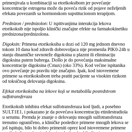
primenjivala u kombinaciji sa etorikoksibom jer povećanje
koncentracije estrogena može da poveća rizik od pojave neželjenih
efekata povezanih sa hormonskom supstitucionom terapijom.
Prednizon / prednizolon
: U ispitivanjima interakcija lekova
etorikoksib nije ispoljio klinički značajne efekte na farmakokinetiku
prednizona/prednizolona.
Digoksin:
Primena etorikoksiba u dozi od 120 mg jednom dnevno
tokom 10 dana kod zdravih dobrovoljaca nije promenila PIK0-24h u
stanju dinamičke ravnoteže digoksina u plazmi ili eliminaciju
digoksina putem bubrega. Došlo je do povećanja maksimalne
koncentracije digoksina (Cmax) (oko 33%). Kod većine ispitanika
ovo povećanje po pravilu nije značajno. Ipak, kod istovremene
primene sa etorikoksibom treba pratiti pacijente sa visokim rizikom
od toksičnog delovanja digoksina.
Efekat etorikoksiba na lekove koji se metabolišu posredstvom
sulfotransferaza
Etorikoksib inhibira efekat sulfotransferaza kod ljudi, a posebno
SULT1E1, i pokazano je da povećava koncentraciju etinilestradiola
u serumu. Premda je znanje o delovanju mnogih sulfotransferaza
trenutno ograničeno, a kliničke posledice primene mnogih lekova se
još ispituju, bilo bi dobro primeniti oprez kod istovremene primene