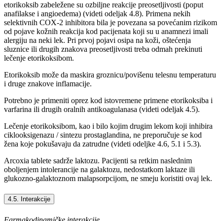
etorikoksib zabeležene su ozbiljne reakcije preosetljivosti (poput
anafilakse i angioedema) (videti odeljak 4.8). Primena nekih
selektivnih COX-2 inhibitora bila je povezana sa povećanim rizikom
od pojave kožnih reakcija kod pacijenata koji su u anamnezi imali
alergiju na neki lek. Pri prvoj pojavi osipa na koži, oštećenja
sluznice ili drugih znakova preosetljivosti treba odmah prekinuti
lečenje etorikoksibom.
Etorikoksib može da maskira groznicu/povišenu telesnu temperaturu
i druge znakove inflamacije.
Potrebno je primeniti oprez kod istovremene primene etorikoksiba i
varfarina ili drugih oralnih antikoagulanasa (videti odeljak 4.5).
Lečenje etorikoksibom, kao i bilo kojim drugim lekom koji inhibira
ciklooksigenazu / sintezu prostaglandina, ne preporučuje se kod
žena koje pokušavaju da zatrudne (videti odeljke 4.6, 5.1 i 5.3).
Arcoxia tablete sadrže laktozu. Pacijenti sa retkim naslednim
oboljenjem intolerancije na galaktozu, nedostatkom laktaze ili
glukozno-galaktoznom malapsorpcijom, ne smeju koristiti ovaj lek.
4.5. Interakcije
Farmakodinamičke interakcije