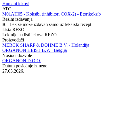
Humani lekovi
ATC
‍M01AH05 - Koksibi (inhibitori COX-2) - Etorikoksib
Režim izdavanja
R
- Lek se može izdavati samo uz lekarski recept
Lista RFZO
Lek nije na listi lekova RFZO
Proizvođači
MERCK SHARP & DOHME B.V. - Holandija
ORGANON HEIST B.V. - Belgija
Nosioci dozvole
ORGANON D.O.O.
Datum poslednje izmene
27.03.2026.