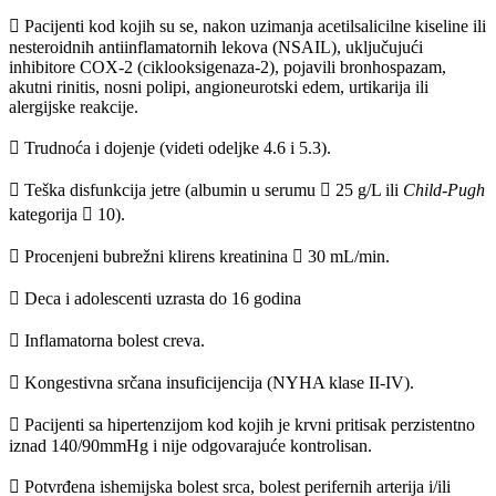
 Pacijenti kod kojih su se, nakon uzimanja acetilsalicilne kiseline ili
nesteroidnih antiinflamatornih lekova (NSAIL), uključujući
inhibitore COX-2 (ciklooksigenaza-2), pojavili bronhospazam,
akutni rinitis, nosni polipi, angioneurotski edem, urtikarija ili
alergijske reakcije.
 Trudnoća i dojenje (videti odeljke 4.6 i 5.3).
 Teška disfunkcija jetre (albumin u serumu  25 g/L ili
Child-Pugh
kategorija  10).
 Procenjeni bubrežni klirens kreatinina  30 mL/min.
 Deca i adolescenti uzrasta do 16 godina
 Inflamatorna bolest creva.
 Kongestivna srčana insuficijencija (NYHA klase II-IV).
 Pacijenti sa hipertenzijom kod kojih je krvni pritisak perzistentno
iznad 140/90mmHg i nije odgovarajuće kontrolisan.
 Potvrđena ishemijska bolest srca, bolest perifernih arterija i/ili