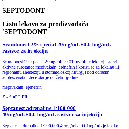
SEPTODONT
Lista lekova za prodizvođača
'
SEPTODONT
'
Scandonest 2% special 20mg/mL+0.01mg/mL
rastvor za injekciju
Scandonest 2% special 20mg/mL+0.01mg/mL je lek koji sadrži
aktivne supstance mepivakain, epinefrin i koristi se za lokalnu ili
regionalnu anesteziju u stomatološkoj hirurgiji kod odraslih,
adolescenata i dece starije od četiri godine.
mepivakain, epinefrin
Z
-
SmPC
PIL
Septanest adrenaline 1/100 000
40mg/mL+0.01mg/mL rastvor za injekciju
Septanest adrenaline 1/100 000 40mg/mL+0.01mg/mL je lek koji