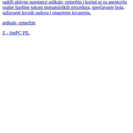
sadrži aktivne supstance artikain, epinefrin i koristi se za anesteziju
oralne šupljine tokom stomatoloških procedura, sprečavanje bola,
sužavanje krvnih sudova i smanjenje krvarenja.
artikain, epinefrin
Z
-
SmPC
PIL